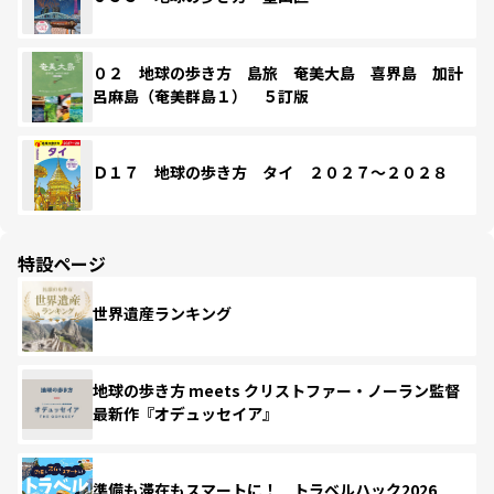
０２ 地球の歩き方 島旅 奄美大島 喜界島 加計
呂麻島（奄美群島１） ５訂版
Ｄ１７ 地球の歩き方 タイ ２０２７～２０２８
特設ページ
世界遺産ランキング
地球の歩き方 meets クリストファー・ノーラン監督
最新作『オデュッセイア』
準備も滞在もスマートに！ トラベルハック2026