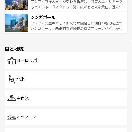
ひ現地で味わいたい。どの地域を訪れてもあたたかい人々
帯で自然と触れ合い、南部ではプーケットやクラビの美し
アジアと西洋の文化が交わる香港は、特有のエネルギーを
が旅行者を迎えてくれるので、きっと忘れられない旅にな
いビーチでリゾート気分を楽しむことができる。タイ料理
もっている。ヴィクトリア湾に広がる壮大な景色、近未来
るはずだ。 なお、新着のベトナム情報は
コンテンツ一覧
を
は世界的に有名で、屋台から高級レストランまで味覚を刺
的なアートスポット、そして歴史と現代が融合した町並
参照してほしい。
シンガポール
激する。気候は一年中温暖で、どの季節にも異なる楽しみ
み、どこを訪れても感動するはず。観光スポットが密集し
が待っている。親しみやすいタイの人々、仏教を中心とし
ており、効率よく見どころを回れるのも魅力。息をのむよ
アジアの交差点として多文化が融合した独自の魅力を放つ
た文化、そして多様な観光資源が、訪れる旅人を魅了し続
うな絶景から文化的な体験まで、香港を存分に楽しみ尽く
シンガポール。未来的な建築物が並ぶマリーナベイ、歴史
ける。 なお、新着のタイ情報は
コンテンツ一覧
を参照して
そう。 なお、新着の香港情報は
コンテンツ一覧
を参照して
と伝統を感じられるエスニックタウン、多数の緑豊かな公
ほしい。
ほしい。
園や自然保護区など、自然が調和した近代的な景観と文化
の多様性あふれるカラフルな町は、どこを歩いても新しい
国と地域
発見がある。さらに、治安のよさや充実した公共交通機関
も、旅行者にとっては魅力的なポイント。グルメも豊富
で、ホーカーズは地元の風情を楽しめる外せないスポット
ヨーロッパ
だ。訪れる人を飽きさせないシンガポールで、多様な魅力
を体感しよう。 なお、新着のシンガポール情報は
コンテン
ツ一覧
を参照してほしい。
北米
中南米
オセアニア