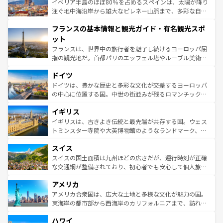
景など、自然景観も見逃せない。観光の合間には、本場の
イベリア半島のほぼ80％を占めるスペインは、太陽が降り
ピザやパスタなど、絶品のイタリア料理を堪能することも
注ぐ地中海沿岸から雄大なピレネー山脈まで、多彩な自然
できる。朝目覚めてから夜眠るまで、すべての瞬間を楽し
と文化が詰まったヨーロッパ屈指の旅行先だ。多様な地域
フランスの基本情報と観光ガイド・有名観光スポ
ませてくれるイタリアで、忘れられない旅をしてみよう！
文化が根付くこの国では、情熱的なフラメンコ、熱気あふ
なお、新着のイタリア情報は
コンテンツ一覧
を参照してほ
れる闘牛、そして美味しいタパスが生活の一部となってい
ット
しい。
る。首都マドリードの洗練された雰囲気や、バルセロナの
フランスは、世界中の旅行者を魅了し続けるヨーロッパ屈
アートに溢れた街角から、地方では古代ローマ遺跡や中世
指の観光地だ。首都パリのエッフェル塔やルーブル美術館
の城塞都市、穏やかなビーチリゾートまで多彩な表情を見
といった象徴的なスポットから、田舎町の古風な美しさま
せる。地方によって風土や気候が異なるスペインはその個
ドイツ
で、幅広い魅力が詰まっている。華麗な宮殿、歴史的な大
性で訪れる人を魅了する。 なお、新着のスペイン情報は
コ
聖堂、美しいビーチ、そして豊かな自然が、訪れる者を心
ドイツは、豊かな歴史と多彩な文化が交差するヨーロッパ
ンテンツ一覧
を参照してほしい。
から魅了する。また、フランスは美食の国としても知ら
の中心に位置する国。中世の街並みが残るロマンチック街
れ、フランス料理はユネスコ無形文化遺産にも登録されて
道から、未来を先取りするようなモダンな都市まで多様な
イギリス
いる。シャンパンの発祥地であるランス、プロヴァンスの
顔を持つこの国は、どこを歩いても飽きることがない。ベ
香り高いラベンダー畑など、多彩な楽しみ方が可能だ。さ
ルリンの文化的活気、バイエルン州のアルプスの絶景、そ
イギリスは、古きよき伝統と最先端が共存する国。ウェス
らに、パリ以外の地域にも魅力が溢れており、どの街角に
してライン川沿いのワイン畑といった風景は必見。ビール
トミンスター寺院や大英博物館のようなランドマーク、歴
も豊かな歴史と文化が息づいている。パリ以外の個性あふ
とソーセージを味わいながら地元の人と過ごす楽しい時間
史ある大学都市、美しい丘陵地帯や牧歌的な風景など、エ
れる地方に足を運ぶとそれぞれで全く異なる文化を体験で
スイス
は、お酒好きな人にはぜひ体験してほしい。 なお、新着の
リアごとに異なる魅力がある。また、優雅なアフタヌーン
きるだろう。 なお、新着のフランス情報は
コンテンツ一覧
ドイツ情報は
コンテンツ一覧
を参照してほしい。
ティー、ビール好きにはたまらない英国パブ、サッカー観
スイスの国土面積は九州ほどの広さだが、運行時刻が正確
を参照してほしい。
戦など、本場だからこそできる体験も豊富。イギリスを旅
な交通網が整備されており、初心者でも安心して個人旅行
して楽しみつくそう。 なお、新着のイギリス情報は
コンテ
を楽しめる。日本同様に時刻表どおりの旅が可能だ。中世
アメリカ
ンツ一覧
を参照してほしい。
の建物がそのまま残る町や、スイスならではのユニークな
博物館もあり、アルプス観光だけでなく町歩きも満喫する
アメリカ合衆国は、広大な土地と多様な文化が魅力の国。
ことができる。国民の所得が高いため物価も高いが、旅行
東海岸の都市部から西海岸のカリフォルニアまで、訪れる
者向けの交通パス提供のサービスもあり、うまく活用すれ
場所ごとに異なる風景と体験が待っている。ニューヨーク
ハワイ
ば市内交通費無料で観光を楽しむこともできる。 なお、新
のような巨大都市は、観光、ショッピング、エンターテイ