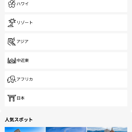
ハワイ
リゾート
アジア
中近東
アフリカ
日本
人気スポット