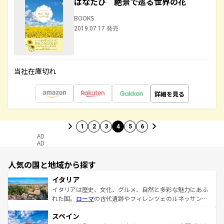
はなたび 絶景で巡る世界の花
BOOKS
2019.07.17 発売
当社在庫切れ
詳細を見る
1
2
3
4
5
6
AD
AD
人気の国と地域から探す
イタリア
イタリアは歴史、文化、グルメ、自然と多彩な魅力にあふ
れた国。
ローマ
の古代遺跡やフィレンツェのルネッサンス
美術、ヴェネツィアの運河など、歴史あるスポットはもち
スペイン
ろん、トスカーナの美しい田園風景やアマルフィ海岸の絶