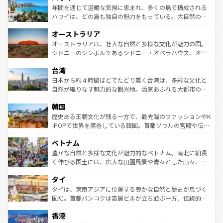
着のスイス情報は
コンテンツ一覧
を参照してほしい。
ンメントが詰まった刺激的なスポットだ。一方、アメリカ
年間を通じて温暖な気候に恵まれ、多くの島で構成される
西部には大自然が広がり、グランドキャニオンやイエロー
ハワイは、どの島も独自の魅力をもっている。大自然の神
ストーン国立公園といった絶景が堪能できる。さらに、南
秘を感じたいなら、火山が生み出した壮大な景観を誇るハ
オーストラリア
部のニューオーリンズでは、音楽と美食が融合した独特の
ワイ島は見逃せない。また、定番の観光地といえばオアフ
文化が魅力。旅行者はアメリカの各地域で異なる魅力を楽
島だが、静かな自然を求めるならマウイ島やカウアイ島が
オーストラリアは、壮大な自然と多様な文化が魅力の国。
しみながら、その多様性と豊かな歴史を感じることができ
おすすめ。エメラルドグリーンに輝く海をはじめ、豊かな
シドニーのシンボルであるシドニー・オペラハウス、オー
るだろう。車でのロードトリップや列車の旅も、アメリカ
文化や歴史が息づいている。「アロハスピリット」と呼ば
ストラリア東海岸北部に広がる大サンゴ礁地帯グレートバ
ならではの贅沢な旅のスタイルだ。 なお、新着のアメリカ
台湾
れるおもてなしの心で訪れる人々を迎えてくれるハワイの
リアリーフや大陸中央部にそびえるウルル（エアーズロッ
情報は
コンテンツ一覧
を参照してほしい。
人々、おいしいローカルフードやハワイアンミュージッ
ク）、タスマニアの美しい原生林やケアンズの熱帯雨林な
日本から約４時間ほどでたどり着く台湾は、多彩な文化と
ク、伝統的なフラダンスなど、すべてがハワイの魅力を彩
ど、見どころがたくさん。また、カフェやワイン、オージ
自然が織りなす魅力的な観光地。活気あふれる大都市の台
っている。訪れるたびに新しい発見と感動が待っているハ
ービーフなどの食文化も豊かで、美味しいものであふれて
北やノスタルジックな町並みが人気な九份（ジォウフェ
ワイを、存分に味わってほしい。 なお、新着のハワイ情報
韓国
いる。アクティビティも充実しており、サーフィンやダイ
ン）、静ひつな山岳地帯である台湾東部など、都市の喧騒
は
コンテンツ一覧
を参照してほしい。
ビング、ハイキングなど、アウトドア好きにはたまらな
と山間の静けさが共存しており、訪れる人に新しい発見と
歴史ある王朝文化が残る一方で、最先端のファッションやK
い。オーストラリアの多彩な魅力を存分に味わいつくそ
驚きをもたらしてくれる。また、奥深い台湾の食文化も魅
-POPで世界を席巻している韓国。首都ソウルの宮殿や伝統
う。 なお、新着のオーストラリア情報は
コンテンツ一覧
を
力で、夜市などの屋台グルメから高級料理、ヘルシーで美
家屋が並ぶエリアでは韓国の歴史と文化に浸ることがで
参照してほしい。
ベトナム
容にもいいと評判のスイーツなど、バラエティ豊かな料理
き、地方に足を延ばせば四季折々の自然美を楽しむことが
が味わえる。 なお、新着の台湾情報は
コンテンツ一覧
を参
できる。そして、キムチや焼肉、絶品のストリートフード
豊かな自然と多様な文化が魅力的なベトナム。南北に細長
照してほしい。
まで、さまざまな韓国料理が待っている。夜には、韓国な
く伸びる国土には、広大な田園風景や青々とした山々、世
らではのナイトライフも堪能できる。あたたかいホスピタ
界遺産に登録された壮大な自然景観が点在し、都市部では
タイ
リティに包まれながら、韓国の多彩な魅力を心ゆくまで味
急速な発展と共に伝統が息づく。ハノイの古い町並みやホ
わってみてほしい。 なお、新着の韓国情報は
コンテンツ一
ーチミン市のフランス統治時代の建物も、独特の雰囲気を
タイは、東南アジアに位置する豊かな自然と歴史が息づく
覧
を参照してほしい。
醸し出している。また、バラエティの豊かさとおいしさで
国だ。首都バンコクは高層ビルが立ち並ぶ一方、伝統的な
世界中の食通を魅了してやまないベトナム料理も魅力のひ
寺院や市場がいたるところに点在し、古きよき文化と現代
香港
とつ。フォーやバインミー、ベトナムコーヒーなどは、ぜ
の活気が交差している。北部ではチェンマイなどの山岳地