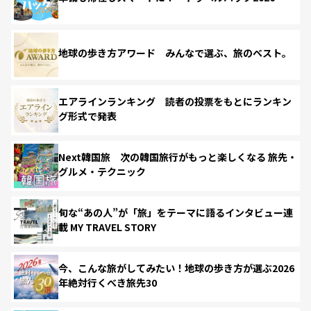
地球の歩き方アワード みんなで選ぶ、旅のベスト。
エアラインランキング 読者の投票をもとにランキン
グ形式で発表
Next韓国旅 次の韓国旅行がもっと楽しくなる 旅先・
グルメ・テクニック
旬な“あの人”が「旅」をテーマに語るインタビュー連
載 MY TRAVEL STORY
今、こんな旅がしてみたい！地球の歩き方が選ぶ2026
年絶対行くべき旅先30