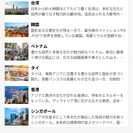
情報は
コンテンツ一覧
を参照してほしい。
人々、おいしいローカルフードやハワイアンミュージッ
台湾
リアリーフや大陸中央部にそびえるウルル（エアーズロッ
ク、伝統的なフラダンスなど、すべてがハワイの魅力を彩
ク）、タスマニアの美しい原生林やケアンズの熱帯雨林な
日本から約４時間ほどでたどり着く台湾は、多彩な文化と
っている。訪れるたびに新しい発見と感動が待っているハ
ど、見どころがたくさん。また、カフェやワイン、オージ
自然が織りなす魅力的な観光地。活気あふれる大都市の台
ワイを、存分に味わってほしい。 なお、新着のハワイ情報
ービーフなどの食文化も豊かで、美味しいものであふれて
北やノスタルジックな町並みが人気な九份（ジォウフェ
は
コンテンツ一覧
を参照してほしい。
韓国
いる。アクティビティも充実しており、サーフィンやダイ
ン）、静ひつな山岳地帯である台湾東部など、都市の喧騒
ビング、ハイキングなど、アウトドア好きにはたまらな
と山間の静けさが共存しており、訪れる人に新しい発見と
歴史ある王朝文化が残る一方で、最先端のファッションやK
い。オーストラリアの多彩な魅力を存分に味わいつくそ
驚きをもたらしてくれる。また、奥深い台湾の食文化も魅
-POPで世界を席巻している韓国。首都ソウルの宮殿や伝統
う。 なお、新着のオーストラリア情報は
コンテンツ一覧
を
力で、夜市などの屋台グルメから高級料理、ヘルシーで美
家屋が並ぶエリアでは韓国の歴史と文化に浸ることがで
参照してほしい。
ベトナム
容にもいいと評判のスイーツなど、バラエティ豊かな料理
き、地方に足を延ばせば四季折々の自然美を楽しむことが
が味わえる。 なお、新着の台湾情報は
コンテンツ一覧
を参
できる。そして、キムチや焼肉、絶品のストリートフード
豊かな自然と多様な文化が魅力的なベトナム。南北に細長
照してほしい。
まで、さまざまな韓国料理が待っている。夜には、韓国な
く伸びる国土には、広大な田園風景や青々とした山々、世
らではのナイトライフも堪能できる。あたたかいホスピタ
界遺産に登録された壮大な自然景観が点在し、都市部では
タイ
リティに包まれながら、韓国の多彩な魅力を心ゆくまで味
急速な発展と共に伝統が息づく。ハノイの古い町並みやホ
わってみてほしい。 なお、新着の韓国情報は
コンテンツ一
ーチミン市のフランス統治時代の建物も、独特の雰囲気を
タイは、東南アジアに位置する豊かな自然と歴史が息づく
覧
を参照してほしい。
醸し出している。また、バラエティの豊かさとおいしさで
国だ。首都バンコクは高層ビルが立ち並ぶ一方、伝統的な
世界中の食通を魅了してやまないベトナム料理も魅力のひ
寺院や市場がいたるところに点在し、古きよき文化と現代
香港
とつ。フォーやバインミー、ベトナムコーヒーなどは、ぜ
の活気が交差している。北部ではチェンマイなどの山岳地
ひ現地で味わいたい。どの地域を訪れてもあたたかい人々
帯で自然と触れ合い、南部ではプーケットやクラビの美し
アジアと西洋の文化が交わる香港は、特有のエネルギーを
が旅行者を迎えてくれるので、きっと忘れられない旅にな
いビーチでリゾート気分を楽しむことができる。タイ料理
もっている。ヴィクトリア湾に広がる壮大な景色、近未来
るはずだ。 なお、新着のベトナム情報は
コンテンツ一覧
を
は世界的に有名で、屋台から高級レストランまで味覚を刺
的なアートスポット、そして歴史と現代が融合した町並
参照してほしい。
シンガポール
激する。気候は一年中温暖で、どの季節にも異なる楽しみ
み、どこを訪れても感動するはず。観光スポットが密集し
が待っている。親しみやすいタイの人々、仏教を中心とし
ており、効率よく見どころを回れるのも魅力。息をのむよ
アジアの交差点として多文化が融合した独自の魅力を放つ
た文化、そして多様な観光資源が、訪れる旅人を魅了し続
うな絶景から文化的な体験まで、香港を存分に楽しみ尽く
シンガポール。未来的な建築物が並ぶマリーナベイ、歴史
ける。 なお、新着のタイ情報は
コンテンツ一覧
を参照して
そう。 なお、新着の香港情報は
コンテンツ一覧
を参照して
と伝統を感じられるエスニックタウン、多数の緑豊かな公
ほしい。
ほしい。
園や自然保護区など、自然が調和した近代的な景観と文化