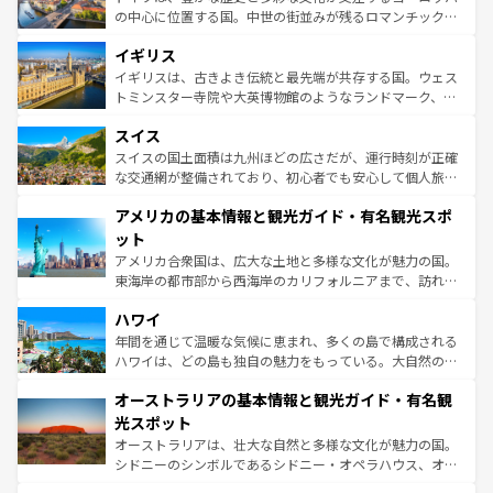
ンテンツ一覧
を参照してほしい。
から魅了する。また、フランスは美食の国としても知ら
の中心に位置する国。中世の街並みが残るロマンチック街
れ、フランス料理はユネスコ無形文化遺産にも登録されて
道から、未来を先取りするようなモダンな都市まで多様な
イギリス
いる。シャンパンの発祥地であるランス、プロヴァンスの
顔を持つこの国は、どこを歩いても飽きることがない。ベ
香り高いラベンダー畑など、多彩な楽しみ方が可能だ。さ
ルリンの文化的活気、バイエルン州のアルプスの絶景、そ
イギリスは、古きよき伝統と最先端が共存する国。ウェス
らに、パリ以外の地域にも魅力が溢れており、どの街角に
してライン川沿いのワイン畑といった風景は必見。ビール
トミンスター寺院や大英博物館のようなランドマーク、歴
も豊かな歴史と文化が息づいている。パリ以外の個性あふ
とソーセージを味わいながら地元の人と過ごす楽しい時間
史ある大学都市、美しい丘陵地帯や牧歌的な風景など、エ
れる地方に足を運ぶとそれぞれで全く異なる文化を体験で
スイス
は、お酒好きな人にはぜひ体験してほしい。 なお、新着の
リアごとに異なる魅力がある。また、優雅なアフタヌーン
きるだろう。 なお、新着のフランス情報は
コンテンツ一覧
ドイツ情報は
コンテンツ一覧
を参照してほしい。
ティー、ビール好きにはたまらない英国パブ、サッカー観
スイスの国土面積は九州ほどの広さだが、運行時刻が正確
を参照してほしい。
戦など、本場だからこそできる体験も豊富。イギリスを旅
な交通網が整備されており、初心者でも安心して個人旅行
して楽しみつくそう。 なお、新着のイギリス情報は
コンテ
を楽しめる。日本同様に時刻表どおりの旅が可能だ。中世
アメリカの基本情報と観光ガイド・有名観光スポ
ンツ一覧
を参照してほしい。
の建物がそのまま残る町や、スイスならではのユニークな
博物館もあり、アルプス観光だけでなく町歩きも満喫する
ット
ことができる。国民の所得が高いため物価も高いが、旅行
アメリカ合衆国は、広大な土地と多様な文化が魅力の国。
者向けの交通パス提供のサービスもあり、うまく活用すれ
東海岸の都市部から西海岸のカリフォルニアまで、訪れる
ば市内交通費無料で観光を楽しむこともできる。 なお、新
場所ごとに異なる風景と体験が待っている。ニューヨーク
着のスイス情報は
コンテンツ一覧
を参照してほしい。
ハワイ
のような巨大都市は、観光、ショッピング、エンターテイ
ンメントが詰まった刺激的なスポットだ。一方、アメリカ
年間を通じて温暖な気候に恵まれ、多くの島で構成される
西部には大自然が広がり、グランドキャニオンやイエロー
ハワイは、どの島も独自の魅力をもっている。大自然の神
ストーン国立公園といった絶景が堪能できる。さらに、南
秘を感じたいなら、火山が生み出した壮大な景観を誇るハ
オーストラリアの基本情報と観光ガイド・有名観
部のニューオーリンズでは、音楽と美食が融合した独特の
ワイ島は見逃せない。また、定番の観光地といえばオアフ
文化が魅力。旅行者はアメリカの各地域で異なる魅力を楽
島だが、静かな自然を求めるならマウイ島やカウアイ島が
光スポット
しみながら、その多様性と豊かな歴史を感じることができ
おすすめ。エメラルドグリーンに輝く海をはじめ、豊かな
オーストラリアは、壮大な自然と多様な文化が魅力の国。
るだろう。車でのロードトリップや列車の旅も、アメリカ
文化や歴史が息づいている。「アロハスピリット」と呼ば
シドニーのシンボルであるシドニー・オペラハウス、オー
ならではの贅沢な旅のスタイルだ。 なお、新着のアメリカ
れるおもてなしの心で訪れる人々を迎えてくれるハワイの
ストラリア東海岸北部に広がる大サンゴ礁地帯グレートバ