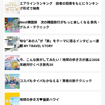
エアラインランキング 読者の投票をもとにランキン
グ形式で発表
Next韓国旅 次の韓国旅行がもっと楽しくなる 旅先・
グルメ・テクニック
旬な“あの人”が「旅」をテーマに語るインタビュー連
載 MY TRAVEL STORY
今、こんな旅がしてみたい！地球の歩き方が選ぶ2026
年絶対行くべき旅先30
コスパもタイパもかなえる！賢者の旅テクニック
地球の歩き方♥偏愛ハワイ