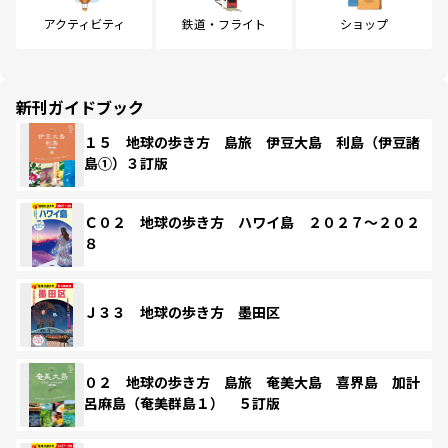
アクティビティ
鉄道・フライト
ショップ
新刊ガイドブック
１５ 地球の歩き方 島旅 伊豆大島 利島（伊豆諸
島①）３訂版
Ｃ０２ 地球の歩き方 ハワイ島 ２０２７～２０２
８
Ｊ３３ 地球の歩き方 墨田区
０２ 地球の歩き方 島旅 奄美大島 喜界島 加計
呂麻島（奄美群島１） ５訂版