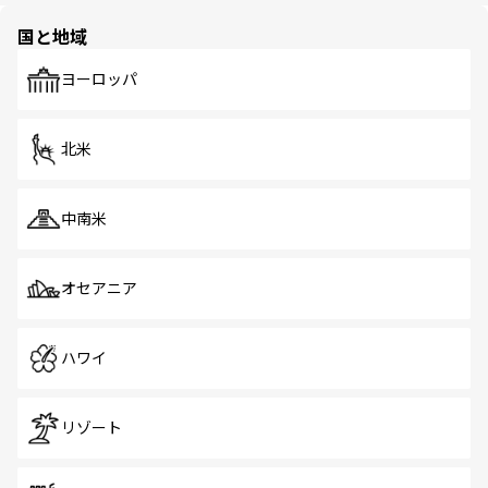
の多様性あふれるカラフルな町は、どこを歩いても新しい
国と地域
発見がある。さらに、治安のよさや充実した公共交通機関
も、旅行者にとっては魅力的なポイント。グルメも豊富
で、ホーカーズは地元の風情を楽しめる外せないスポット
ヨーロッパ
だ。訪れる人を飽きさせないシンガポールで、多様な魅力
を体感しよう。 なお、新着のシンガポール情報は
コンテン
ツ一覧
を参照してほしい。
北米
中南米
オセアニア
ハワイ
リゾート