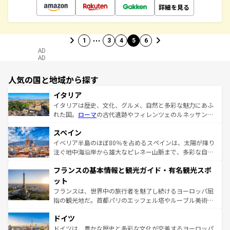
詳細を見る
…
1
3
4
5
6
AD
AD
人気の国と地域から探す
イタリア
イタリアは歴史、文化、グルメ、自然と多彩な魅力にあふ
れた国。
ローマ
の古代遺跡やフィレンツェのルネッサンス
美術、ヴェネツィアの運河など、歴史あるスポットはもち
スペイン
ろん、トスカーナの美しい田園風景やアマルフィ海岸の絶
景など、自然景観も見逃せない。観光の合間には、本場の
イベリア半島のほぼ80％を占めるスペインは、太陽が降り
ピザやパスタなど、絶品のイタリア料理を堪能することも
注ぐ地中海沿岸から雄大なピレネー山脈まで、多彩な自然
できる。朝目覚めてから夜眠るまで、すべての瞬間を楽し
と文化が詰まったヨーロッパ屈指の旅行先だ。多様な地域
フランスの基本情報と観光ガイド・有名観光スポ
ませてくれるイタリアで、忘れられない旅をしてみよう！
文化が根付くこの国では、情熱的なフラメンコ、熱気あふ
なお、新着のイタリア情報は
コンテンツ一覧
を参照してほ
れる闘牛、そして美味しいタパスが生活の一部となってい
ット
しい。
る。首都マドリードの洗練された雰囲気や、バルセロナの
フランスは、世界中の旅行者を魅了し続けるヨーロッパ屈
アートに溢れた街角から、地方では古代ローマ遺跡や中世
指の観光地だ。首都パリのエッフェル塔やルーブル美術館
の城塞都市、穏やかなビーチリゾートまで多彩な表情を見
といった象徴的なスポットから、田舎町の古風な美しさま
せる。地方によって風土や気候が異なるスペインはその個
ドイツ
で、幅広い魅力が詰まっている。華麗な宮殿、歴史的な大
性で訪れる人を魅了する。 なお、新着のスペイン情報は
コ
聖堂、美しいビーチ、そして豊かな自然が、訪れる者を心
ドイツは、豊かな歴史と多彩な文化が交差するヨーロッパ