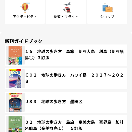
アクティビティ
鉄道・フライト
ショップ
新刊ガイドブック
１５ 地球の歩き方 島旅 伊豆大島 利島（伊豆諸
島①）３訂版
Ｃ０２ 地球の歩き方 ハワイ島 ２０２７～２０２
８
Ｊ３３ 地球の歩き方 墨田区
０２ 地球の歩き方 島旅 奄美大島 喜界島 加計
呂麻島（奄美群島１） ５訂版