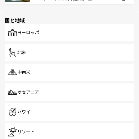
ける。 なお、新着のタイ情報は
コンテンツ一覧
を参照して
そう。 なお、新着の香港情報は
コンテンツ一覧
を参照して
と伝統を感じられるエスニックタウン、多数の緑豊かな公
ほしい。
ほしい。
園や自然保護区など、自然が調和した近代的な景観と文化
の多様性あふれるカラフルな町は、どこを歩いても新しい
国と地域
発見がある。さらに、治安のよさや充実した公共交通機関
も、旅行者にとっては魅力的なポイント。グルメも豊富
で、ホーカーズは地元の風情を楽しめる外せないスポット
ヨーロッパ
だ。訪れる人を飽きさせないシンガポールで、多様な魅力
を体感しよう。 なお、新着のシンガポール情報は
コンテン
ツ一覧
を参照してほしい。
北米
中南米
オセアニア
ハワイ
リゾート