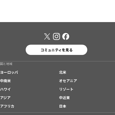
コミュニティを見る
国と地域
ヨーロッパ
北米
中南米
オセアニア
ハワイ
リゾート
アジア
中近東
アフリカ
日本