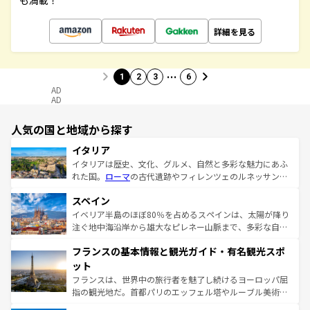
も満載！
詳細を見る
…
1
2
3
6
AD
AD
人気の国と地域から探す
イタリア
イタリアは歴史、文化、グルメ、自然と多彩な魅力にあふ
れた国。
ローマ
の古代遺跡やフィレンツェのルネッサンス
美術、ヴェネツィアの運河など、歴史あるスポットはもち
スペイン
ろん、トスカーナの美しい田園風景やアマルフィ海岸の絶
景など、自然景観も見逃せない。観光の合間には、本場の
イベリア半島のほぼ80％を占めるスペインは、太陽が降り
ピザやパスタなど、絶品のイタリア料理を堪能することも
注ぐ地中海沿岸から雄大なピレネー山脈まで、多彩な自然
できる。朝目覚めてから夜眠るまで、すべての瞬間を楽し
と文化が詰まったヨーロッパ屈指の旅行先だ。多様な地域
フランスの基本情報と観光ガイド・有名観光スポ
ませてくれるイタリアで、忘れられない旅をしてみよう！
文化が根付くこの国では、情熱的なフラメンコ、熱気あふ
なお、新着のイタリア情報は
コンテンツ一覧
を参照してほ
れる闘牛、そして美味しいタパスが生活の一部となってい
ット
しい。
る。首都マドリードの洗練された雰囲気や、バルセロナの
フランスは、世界中の旅行者を魅了し続けるヨーロッパ屈
アートに溢れた街角から、地方では古代ローマ遺跡や中世
指の観光地だ。首都パリのエッフェル塔やルーブル美術館
の城塞都市、穏やかなビーチリゾートまで多彩な表情を見
といった象徴的なスポットから、田舎町の古風な美しさま