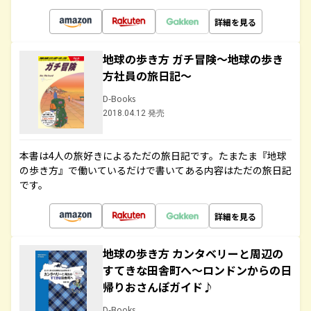
詳細を見る
地球の歩き方 ガチ冒険～地球の歩き
方社員の旅日記～
D-Books
2018.04.12 発売
本書は4人の旅好きによるただの旅日記です。たまたま『地球
の歩き方』で働いているだけで書いてある内容はただの旅日記
です。
詳細を見る
地球の歩き方 カンタベリーと周辺の
すてきな田舎町へ～ロンドンからの日
帰りおさんぽガイド♪
D-Books