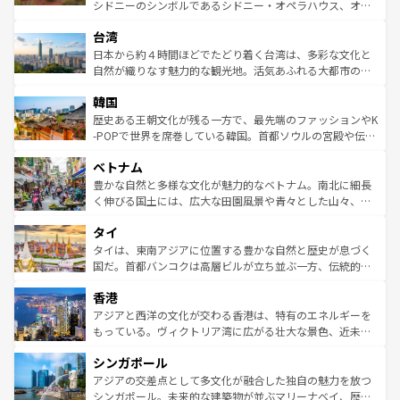
るだろう。車でのロードトリップや列車の旅も、アメリカ
文化や歴史が息づいている。「アロハスピリット」と呼ば
シドニーのシンボルであるシドニー・オペラハウス、オー
ならではの贅沢な旅のスタイルだ。 なお、新着のアメリカ
れるおもてなしの心で訪れる人々を迎えてくれるハワイの
ストラリア東海岸北部に広がる大サンゴ礁地帯グレートバ
情報は
コンテンツ一覧
を参照してほしい。
人々、おいしいローカルフードやハワイアンミュージッ
台湾
リアリーフや大陸中央部にそびえるウルル（エアーズロッ
ク、伝統的なフラダンスなど、すべてがハワイの魅力を彩
ク）、タスマニアの美しい原生林やケアンズの熱帯雨林な
日本から約４時間ほどでたどり着く台湾は、多彩な文化と
っている。訪れるたびに新しい発見と感動が待っているハ
ど、見どころがたくさん。また、カフェやワイン、オージ
自然が織りなす魅力的な観光地。活気あふれる大都市の台
ワイを、存分に味わってほしい。 なお、新着のハワイ情報
ービーフなどの食文化も豊かで、美味しいものであふれて
北やノスタルジックな町並みが人気な九份（ジォウフェ
は
コンテンツ一覧
を参照してほしい。
韓国
いる。アクティビティも充実しており、サーフィンやダイ
ン）、静ひつな山岳地帯である台湾東部など、都市の喧騒
ビング、ハイキングなど、アウトドア好きにはたまらな
と山間の静けさが共存しており、訪れる人に新しい発見と
歴史ある王朝文化が残る一方で、最先端のファッションやK
い。オーストラリアの多彩な魅力を存分に味わいつくそ
驚きをもたらしてくれる。また、奥深い台湾の食文化も魅
-POPで世界を席巻している韓国。首都ソウルの宮殿や伝統
う。 なお、新着のオーストラリア情報は
コンテンツ一覧
を
力で、夜市などの屋台グルメから高級料理、ヘルシーで美
家屋が並ぶエリアでは韓国の歴史と文化に浸ることがで
参照してほしい。
ベトナム
容にもいいと評判のスイーツなど、バラエティ豊かな料理
き、地方に足を延ばせば四季折々の自然美を楽しむことが
が味わえる。 なお、新着の台湾情報は
コンテンツ一覧
を参
できる。そして、キムチや焼肉、絶品のストリートフード
豊かな自然と多様な文化が魅力的なベトナム。南北に細長
照してほしい。
まで、さまざまな韓国料理が待っている。夜には、韓国な
く伸びる国土には、広大な田園風景や青々とした山々、世
らではのナイトライフも堪能できる。あたたかいホスピタ
界遺産に登録された壮大な自然景観が点在し、都市部では
タイ
リティに包まれながら、韓国の多彩な魅力を心ゆくまで味
急速な発展と共に伝統が息づく。ハノイの古い町並みやホ
わってみてほしい。 なお、新着の韓国情報は
コンテンツ一
ーチミン市のフランス統治時代の建物も、独特の雰囲気を
タイは、東南アジアに位置する豊かな自然と歴史が息づく
覧
を参照してほしい。
醸し出している。また、バラエティの豊かさとおいしさで
国だ。首都バンコクは高層ビルが立ち並ぶ一方、伝統的な
世界中の食通を魅了してやまないベトナム料理も魅力のひ
寺院や市場がいたるところに点在し、古きよき文化と現代
香港
とつ。フォーやバインミー、ベトナムコーヒーなどは、ぜ
の活気が交差している。北部ではチェンマイなどの山岳地
ひ現地で味わいたい。どの地域を訪れてもあたたかい人々
帯で自然と触れ合い、南部ではプーケットやクラビの美し
アジアと西洋の文化が交わる香港は、特有のエネルギーを
が旅行者を迎えてくれるので、きっと忘れられない旅にな
いビーチでリゾート気分を楽しむことができる。タイ料理
もっている。ヴィクトリア湾に広がる壮大な景色、近未来
るはずだ。 なお、新着のベトナム情報は
コンテンツ一覧
を
は世界的に有名で、屋台から高級レストランまで味覚を刺
的なアートスポット、そして歴史と現代が融合した町並
参照してほしい。
シンガポール
激する。気候は一年中温暖で、どの季節にも異なる楽しみ
み、どこを訪れても感動するはず。観光スポットが密集し
が待っている。親しみやすいタイの人々、仏教を中心とし
ており、効率よく見どころを回れるのも魅力。息をのむよ
アジアの交差点として多文化が融合した独自の魅力を放つ
た文化、そして多様な観光資源が、訪れる旅人を魅了し続
うな絶景から文化的な体験まで、香港を存分に楽しみ尽く
シンガポール。未来的な建築物が並ぶマリーナベイ、歴史