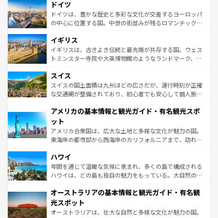
せる。地方によって風土や気候が異なるスペインはその個
ドイツ
で、幅広い魅力が詰まっている。華麗な宮殿、歴史的な大
性で訪れる人を魅了する。 なお、新着のスペイン情報は
コ
聖堂、美しいビーチ、そして豊かな自然が、訪れる者を心
ドイツは、豊かな歴史と多彩な文化が交差するヨーロッパ
ンテンツ一覧
を参照してほしい。
から魅了する。また、フランスは美食の国としても知ら
の中心に位置する国。中世の街並みが残るロマンチック街
れ、フランス料理はユネスコ無形文化遺産にも登録されて
道から、未来を先取りするようなモダンな都市まで多様な
イギリス
いる。シャンパンの発祥地であるランス、プロヴァンスの
顔を持つこの国は、どこを歩いても飽きることがない。ベ
香り高いラベンダー畑など、多彩な楽しみ方が可能だ。さ
ルリンの文化的活気、バイエルン州のアルプスの絶景、そ
イギリスは、古きよき伝統と最先端が共存する国。ウェス
らに、パリ以外の地域にも魅力が溢れており、どの街角に
してライン川沿いのワイン畑といった風景は必見。ビール
トミンスター寺院や大英博物館のようなランドマーク、歴
も豊かな歴史と文化が息づいている。パリ以外の個性あふ
とソーセージを味わいながら地元の人と過ごす楽しい時間
史ある大学都市、美しい丘陵地帯や牧歌的な風景など、エ
れる地方に足を運ぶとそれぞれで全く異なる文化を体験で
スイス
は、お酒好きな人にはぜひ体験してほしい。 なお、新着の
リアごとに異なる魅力がある。また、優雅なアフタヌーン
きるだろう。 なお、新着のフランス情報は
コンテンツ一覧
ドイツ情報は
コンテンツ一覧
を参照してほしい。
ティー、ビール好きにはたまらない英国パブ、サッカー観
スイスの国土面積は九州ほどの広さだが、運行時刻が正確
を参照してほしい。
戦など、本場だからこそできる体験も豊富。イギリスを旅
な交通網が整備されており、初心者でも安心して個人旅行
して楽しみつくそう。 なお、新着のイギリス情報は
コンテ
を楽しめる。日本同様に時刻表どおりの旅が可能だ。中世
アメリカの基本情報と観光ガイド・有名観光スポ
ンツ一覧
を参照してほしい。
の建物がそのまま残る町や、スイスならではのユニークな
博物館もあり、アルプス観光だけでなく町歩きも満喫する
ット
ことができる。国民の所得が高いため物価も高いが、旅行
アメリカ合衆国は、広大な土地と多様な文化が魅力の国。
者向けの交通パス提供のサービスもあり、うまく活用すれ
東海岸の都市部から西海岸のカリフォルニアまで、訪れる
ば市内交通費無料で観光を楽しむこともできる。 なお、新
場所ごとに異なる風景と体験が待っている。ニューヨーク
着のスイス情報は
コンテンツ一覧
を参照してほしい。
ハワイ
のような巨大都市は、観光、ショッピング、エンターテイ
ンメントが詰まった刺激的なスポットだ。一方、アメリカ
年間を通じて温暖な気候に恵まれ、多くの島で構成される
西部には大自然が広がり、グランドキャニオンやイエロー
ハワイは、どの島も独自の魅力をもっている。大自然の神
ストーン国立公園といった絶景が堪能できる。さらに、南
秘を感じたいなら、火山が生み出した壮大な景観を誇るハ
オーストラリアの基本情報と観光ガイド・有名観
部のニューオーリンズでは、音楽と美食が融合した独特の
ワイ島は見逃せない。また、定番の観光地といえばオアフ
文化が魅力。旅行者はアメリカの各地域で異なる魅力を楽
島だが、静かな自然を求めるならマウイ島やカウアイ島が
光スポット
しみながら、その多様性と豊かな歴史を感じることができ
おすすめ。エメラルドグリーンに輝く海をはじめ、豊かな
オーストラリアは、壮大な自然と多様な文化が魅力の国。