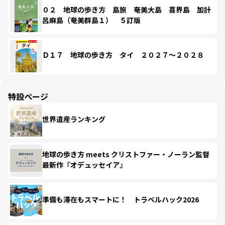
０２ 地球の歩き方 島旅 奄美大島 喜界島 加計
呂麻島（奄美群島１） ５訂版
Ｄ１７ 地球の歩き方 タイ ２０２７～２０２８
特設ページ
世界遺産ランキング
地球の歩き方 meets クリストファー・ノーラン監督
最新作『オデュッセイア』
準備も滞在もスマートに！ トラベルハック2026