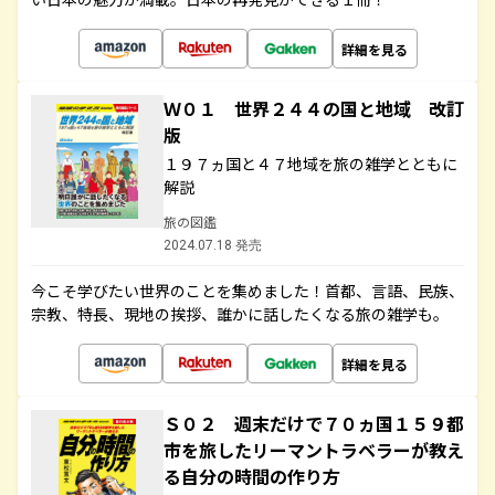
詳細を見る
Ｗ０１ 世界２４４の国と地域 改訂
版
１９７ヵ国と４７地域を旅の雑学とともに
解説
旅の図鑑
2024.07.18 発売
今こそ学びたい世界のことを集めました！首都、言語、民族、
宗教、特長、現地の挨拶、誰かに話したくなる旅の雑学も。
詳細を見る
Ｓ０２ 週末だけで７０ヵ国１５９都
市を旅したリーマントラベラーが教え
る自分の時間の作り方