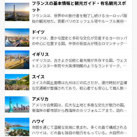
フランスの基本情報と観光ガイド・有名観光スポ
ませてくれるイタリアで、忘れられない旅をしてみよう！
文化が根付くこの国では、情熱的なフラメンコ、熱気あふ
なお、新着のイタリア情報は
コンテンツ一覧
を参照してほ
れる闘牛、そして美味しいタパスが生活の一部となってい
ット
しい。
る。首都マドリードの洗練された雰囲気や、バルセロナの
フランスは、世界中の旅行者を魅了し続けるヨーロッパ屈
アートに溢れた街角から、地方では古代ローマ遺跡や中世
指の観光地だ。首都パリのエッフェル塔やルーブル美術館
の城塞都市、穏やかなビーチリゾートまで多彩な表情を見
といった象徴的なスポットから、田舎町の古風な美しさま
せる。地方によって風土や気候が異なるスペインはその個
ドイツ
で、幅広い魅力が詰まっている。華麗な宮殿、歴史的な大
性で訪れる人を魅了する。 なお、新着のスペイン情報は
コ
聖堂、美しいビーチ、そして豊かな自然が、訪れる者を心
ドイツは、豊かな歴史と多彩な文化が交差するヨーロッパ
ンテンツ一覧
を参照してほしい。
から魅了する。また、フランスは美食の国としても知ら
の中心に位置する国。中世の街並みが残るロマンチック街
れ、フランス料理はユネスコ無形文化遺産にも登録されて
道から、未来を先取りするようなモダンな都市まで多様な
イギリス
いる。シャンパンの発祥地であるランス、プロヴァンスの
顔を持つこの国は、どこを歩いても飽きることがない。ベ
香り高いラベンダー畑など、多彩な楽しみ方が可能だ。さ
ルリンの文化的活気、バイエルン州のアルプスの絶景、そ
イギリスは、古きよき伝統と最先端が共存する国。ウェス
らに、パリ以外の地域にも魅力が溢れており、どの街角に
してライン川沿いのワイン畑といった風景は必見。ビール
トミンスター寺院や大英博物館のようなランドマーク、歴
も豊かな歴史と文化が息づいている。パリ以外の個性あふ
とソーセージを味わいながら地元の人と過ごす楽しい時間
史ある大学都市、美しい丘陵地帯や牧歌的な風景など、エ
れる地方に足を運ぶとそれぞれで全く異なる文化を体験で
スイス
は、お酒好きな人にはぜひ体験してほしい。 なお、新着の
リアごとに異なる魅力がある。また、優雅なアフタヌーン
きるだろう。 なお、新着のフランス情報は
コンテンツ一覧
ドイツ情報は
コンテンツ一覧
を参照してほしい。
ティー、ビール好きにはたまらない英国パブ、サッカー観
スイスの国土面積は九州ほどの広さだが、運行時刻が正確
を参照してほしい。
戦など、本場だからこそできる体験も豊富。イギリスを旅
な交通網が整備されており、初心者でも安心して個人旅行
して楽しみつくそう。 なお、新着のイギリス情報は
コンテ
を楽しめる。日本同様に時刻表どおりの旅が可能だ。中世
アメリカ
ンツ一覧
を参照してほしい。
の建物がそのまま残る町や、スイスならではのユニークな
博物館もあり、アルプス観光だけでなく町歩きも満喫する
アメリカ合衆国は、広大な土地と多様な文化が魅力の国。
ことができる。国民の所得が高いため物価も高いが、旅行
東海岸の都市部から西海岸のカリフォルニアまで、訪れる
者向けの交通パス提供のサービスもあり、うまく活用すれ
場所ごとに異なる風景と体験が待っている。ニューヨーク
ハワイ
ば市内交通費無料で観光を楽しむこともできる。 なお、新
のような巨大都市は、観光、ショッピング、エンターテイ
着のスイス情報は
コンテンツ一覧
を参照してほしい。
ンメントが詰まった刺激的なスポットだ。一方、アメリカ
年間を通じて温暖な気候に恵まれ、多くの島で構成される
西部には大自然が広がり、グランドキャニオンやイエロー
ハワイは、どの島も独自の魅力をもっている。大自然の神