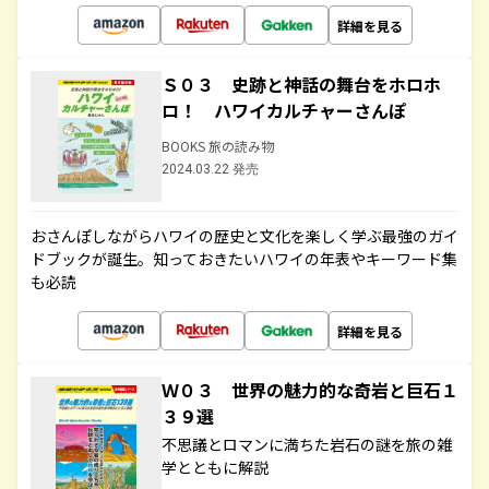
詳細を見る
Ｓ０３ 史跡と神話の舞台をホロホ
ロ！ ハワイカルチャーさんぽ
BOOKS 旅の読み物
2024.03.22 発売
おさんぽしながらハワイの歴史と文化を楽しく学ぶ最強のガイ
ドブックが誕生。知っておきたいハワイの年表やキーワード集
も必読
詳細を見る
Ｗ０３ 世界の魅力的な奇岩と巨石１
３９選
不思議とロマンに満ちた岩石の謎を旅の雑
学とともに解説