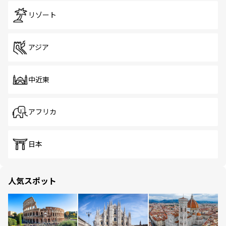
リゾート
アジア
中近東
アフリカ
日本
人気スポット