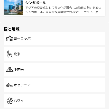
参照してほしい。
シンガポール
激する。気候は一年中温暖で、どの季節にも異なる楽しみ
み、どこを訪れても感動するはず。観光スポットが密集し
が待っている。親しみやすいタイの人々、仏教を中心とし
ており、効率よく見どころを回れるのも魅力。息をのむよ
アジアの交差点として多文化が融合した独自の魅力を放つ
た文化、そして多様な観光資源が、訪れる旅人を魅了し続
うな絶景から文化的な体験まで、香港を存分に楽しみ尽く
シンガポール。未来的な建築物が並ぶマリーナベイ、歴史
ける。 なお、新着のタイ情報は
コンテンツ一覧
を参照して
そう。 なお、新着の香港情報は
コンテンツ一覧
を参照して
と伝統を感じられるエスニックタウン、多数の緑豊かな公
ほしい。
ほしい。
園や自然保護区など、自然が調和した近代的な景観と文化
の多様性あふれるカラフルな町は、どこを歩いても新しい
国と地域
発見がある。さらに、治安のよさや充実した公共交通機関
も、旅行者にとっては魅力的なポイント。グルメも豊富
で、ホーカーズは地元の風情を楽しめる外せないスポット
ヨーロッパ
だ。訪れる人を飽きさせないシンガポールで、多様な魅力
を体感しよう。 なお、新着のシンガポール情報は
コンテン
ツ一覧
を参照してほしい。
北米
中南米
オセアニア
ハワイ