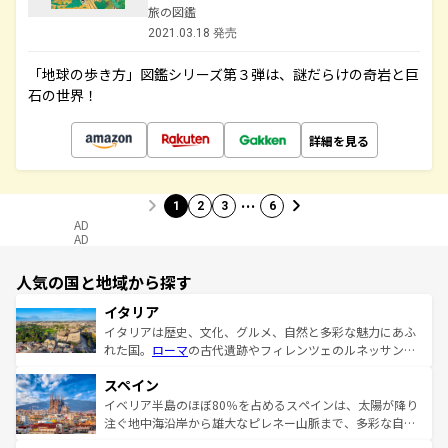
旅の図鑑
2021.03.18 発売
「地球の歩き方」図鑑シリーズ第３弾は、謎だらけの奇岩と巨
石の世界！
詳細を見る
…
1
2
3
6
AD
AD
人気の国と地域から探す
イタリア
イタリアは歴史、文化、グルメ、自然と多彩な魅力にあふ
れた国。
ローマ
の古代遺跡やフィレンツェのルネッサンス
美術、ヴェネツィアの運河など、歴史あるスポットはもち
スペイン
ろん、トスカーナの美しい田園風景やアマルフィ海岸の絶
景など、自然景観も見逃せない。観光の合間には、本場の
イベリア半島のほぼ80％を占めるスペインは、太陽が降り
ピザやパスタなど、絶品のイタリア料理を堪能することも
注ぐ地中海沿岸から雄大なピレネー山脈まで、多彩な自然
できる。朝目覚めてから夜眠るまで、すべての瞬間を楽し
と文化が詰まったヨーロッパ屈指の旅行先だ。多様な地域