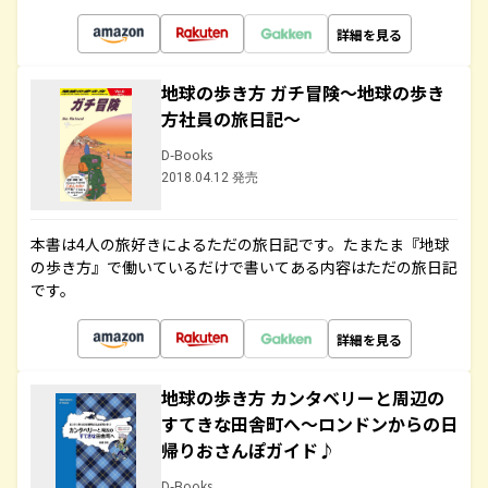
詳細を見る
地球の歩き方 ガチ冒険～地球の歩き
方社員の旅日記～
D-Books
2018.04.12 発売
本書は4人の旅好きによるただの旅日記です。たまたま『地球
の歩き方』で働いているだけで書いてある内容はただの旅日記
です。
詳細を見る
地球の歩き方 カンタベリーと周辺の
すてきな田舎町へ～ロンドンからの日
帰りおさんぽガイド♪
D-Books