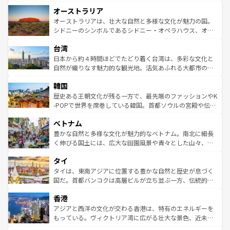
ストーン国立公園といった絶景が堪能できる。さらに、南
秘を感じたいなら、火山が生み出した壮大な景観を誇るハ
オーストラリア
部のニューオーリンズでは、音楽と美食が融合した独特の
ワイ島は見逃せない。また、定番の観光地といえばオアフ
文化が魅力。旅行者はアメリカの各地域で異なる魅力を楽
島だが、静かな自然を求めるならマウイ島やカウアイ島が
オーストラリアは、壮大な自然と多様な文化が魅力の国。
しみながら、その多様性と豊かな歴史を感じることができ
おすすめ。エメラルドグリーンに輝く海をはじめ、豊かな
シドニーのシンボルであるシドニー・オペラハウス、オー
るだろう。車でのロードトリップや列車の旅も、アメリカ
文化や歴史が息づいている。「アロハスピリット」と呼ば
ストラリア東海岸北部に広がる大サンゴ礁地帯グレートバ
ならではの贅沢な旅のスタイルだ。 なお、新着のアメリカ
台湾
れるおもてなしの心で訪れる人々を迎えてくれるハワイの
リアリーフや大陸中央部にそびえるウルル（エアーズロッ
情報は
コンテンツ一覧
を参照してほしい。
人々、おいしいローカルフードやハワイアンミュージッ
ク）、タスマニアの美しい原生林やケアンズの熱帯雨林な
日本から約４時間ほどでたどり着く台湾は、多彩な文化と
ク、伝統的なフラダンスなど、すべてがハワイの魅力を彩
ど、見どころがたくさん。また、カフェやワイン、オージ
自然が織りなす魅力的な観光地。活気あふれる大都市の台
っている。訪れるたびに新しい発見と感動が待っているハ
ービーフなどの食文化も豊かで、美味しいものであふれて
北やノスタルジックな町並みが人気な九份（ジォウフェ
ワイを、存分に味わってほしい。 なお、新着のハワイ情報
韓国
いる。アクティビティも充実しており、サーフィンやダイ
ン）、静ひつな山岳地帯である台湾東部など、都市の喧騒
は
コンテンツ一覧
を参照してほしい。
ビング、ハイキングなど、アウトドア好きにはたまらな
と山間の静けさが共存しており、訪れる人に新しい発見と
歴史ある王朝文化が残る一方で、最先端のファッションやK
い。オーストラリアの多彩な魅力を存分に味わいつくそ
驚きをもたらしてくれる。また、奥深い台湾の食文化も魅
-POPで世界を席巻している韓国。首都ソウルの宮殿や伝統
う。 なお、新着のオーストラリア情報は
コンテンツ一覧
を
力で、夜市などの屋台グルメから高級料理、ヘルシーで美
家屋が並ぶエリアでは韓国の歴史と文化に浸ることがで
参照してほしい。
ベトナム
容にもいいと評判のスイーツなど、バラエティ豊かな料理
き、地方に足を延ばせば四季折々の自然美を楽しむことが
が味わえる。 なお、新着の台湾情報は
コンテンツ一覧
を参
できる。そして、キムチや焼肉、絶品のストリートフード
豊かな自然と多様な文化が魅力的なベトナム。南北に細長
照してほしい。
まで、さまざまな韓国料理が待っている。夜には、韓国な
く伸びる国土には、広大な田園風景や青々とした山々、世
らではのナイトライフも堪能できる。あたたかいホスピタ
界遺産に登録された壮大な自然景観が点在し、都市部では
タイ
リティに包まれながら、韓国の多彩な魅力を心ゆくまで味
急速な発展と共に伝統が息づく。ハノイの古い町並みやホ
わってみてほしい。 なお、新着の韓国情報は
コンテンツ一
ーチミン市のフランス統治時代の建物も、独特の雰囲気を
タイは、東南アジアに位置する豊かな自然と歴史が息づく
覧
を参照してほしい。
醸し出している。また、バラエティの豊かさとおいしさで
国だ。首都バンコクは高層ビルが立ち並ぶ一方、伝統的な
世界中の食通を魅了してやまないベトナム料理も魅力のひ
寺院や市場がいたるところに点在し、古きよき文化と現代
香港
とつ。フォーやバインミー、ベトナムコーヒーなどは、ぜ
の活気が交差している。北部ではチェンマイなどの山岳地
ひ現地で味わいたい。どの地域を訪れてもあたたかい人々
帯で自然と触れ合い、南部ではプーケットやクラビの美し
アジアと西洋の文化が交わる香港は、特有のエネルギーを
が旅行者を迎えてくれるので、きっと忘れられない旅にな
いビーチでリゾート気分を楽しむことができる。タイ料理
もっている。ヴィクトリア湾に広がる壮大な景色、近未来
るはずだ。 なお、新着のベトナム情報は
コンテンツ一覧
を
は世界的に有名で、屋台から高級レストランまで味覚を刺
的なアートスポット、そして歴史と現代が融合した町並