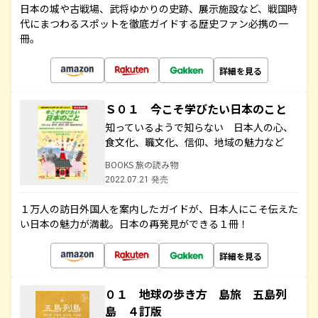
日本の城や古戦場、武将ゆかりの史跡、展示施設など、戦国時
代にまつわるスポットを徹底ガイドする歴史ファン必携の一
冊。
詳細を見る
Ｓ０１ 今こそ学びたい日本のこと
知っているようで知らない 日本人の心、
食文化、職文化、信仰、地域の魅力など
BOOKS 旅の読み物
2022.07.21 発売
１万人の訪日外国人を案内したガイドが、日本人にこそ伝えた
い日本の魅力が満載。日本の再発見ができる１冊！
詳細を見る
０１ 地球の歩き方 島旅 五島列
島 ４訂版