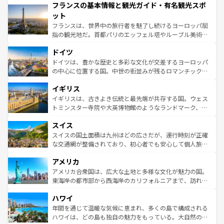
フランスの基本情報と観光ガイド・有名観光スポ
ませてくれるイタリアで、忘れられない旅をしてみよう！
文化が根付くこの国では、情熱的なフラメンコ、熱気あふ
なお、新着のイタリア情報は
コンテンツ一覧
を参照してほ
れる闘牛、そして美味しいタパスが生活の一部となってい
ット
しい。
る。首都マドリードの洗練された雰囲気や、バルセロナの
フランスは、世界中の旅行者を魅了し続けるヨーロッパ屈
アートに溢れた街角から、地方では古代ローマ遺跡や中世
指の観光地だ。首都パリのエッフェル塔やルーブル美術館
の城塞都市、穏やかなビーチリゾートまで多彩な表情を見
といった象徴的なスポットから、田舎町の古風な美しさま
せる。地方によって風土や気候が異なるスペインはその個
ドイツ
で、幅広い魅力が詰まっている。華麗な宮殿、歴史的な大
性で訪れる人を魅了する。 なお、新着のスペイン情報は
コ
聖堂、美しいビーチ、そして豊かな自然が、訪れる者を心
ドイツは、豊かな歴史と多彩な文化が交差するヨーロッパ
ンテンツ一覧
を参照してほしい。
から魅了する。また、フランスは美食の国としても知ら
の中心に位置する国。中世の街並みが残るロマンチック街
れ、フランス料理はユネスコ無形文化遺産にも登録されて
道から、未来を先取りするようなモダンな都市まで多様な
イギリス
いる。シャンパンの発祥地であるランス、プロヴァンスの
顔を持つこの国は、どこを歩いても飽きることがない。ベ
香り高いラベンダー畑など、多彩な楽しみ方が可能だ。さ
ルリンの文化的活気、バイエルン州のアルプスの絶景、そ
イギリスは、古きよき伝統と最先端が共存する国。ウェス
らに、パリ以外の地域にも魅力が溢れており、どの街角に
してライン川沿いのワイン畑といった風景は必見。ビール
トミンスター寺院や大英博物館のようなランドマーク、歴
も豊かな歴史と文化が息づいている。パリ以外の個性あふ
とソーセージを味わいながら地元の人と過ごす楽しい時間
史ある大学都市、美しい丘陵地帯や牧歌的な風景など、エ
れる地方に足を運ぶとそれぞれで全く異なる文化を体験で
スイス
は、お酒好きな人にはぜひ体験してほしい。 なお、新着の
リアごとに異なる魅力がある。また、優雅なアフタヌーン
きるだろう。 なお、新着のフランス情報は
コンテンツ一覧
ドイツ情報は
コンテンツ一覧
を参照してほしい。
ティー、ビール好きにはたまらない英国パブ、サッカー観
スイスの国土面積は九州ほどの広さだが、運行時刻が正確
を参照してほしい。
戦など、本場だからこそできる体験も豊富。イギリスを旅
な交通網が整備されており、初心者でも安心して個人旅行
して楽しみつくそう。 なお、新着のイギリス情報は
コンテ
を楽しめる。日本同様に時刻表どおりの旅が可能だ。中世
アメリカ
ンツ一覧
を参照してほしい。
の建物がそのまま残る町や、スイスならではのユニークな
博物館もあり、アルプス観光だけでなく町歩きも満喫する
アメリカ合衆国は、広大な土地と多様な文化が魅力の国。
ことができる。国民の所得が高いため物価も高いが、旅行
東海岸の都市部から西海岸のカリフォルニアまで、訪れる
者向けの交通パス提供のサービスもあり、うまく活用すれ
場所ごとに異なる風景と体験が待っている。ニューヨーク
ハワイ
ば市内交通費無料で観光を楽しむこともできる。 なお、新
のような巨大都市は、観光、ショッピング、エンターテイ
着のスイス情報は
コンテンツ一覧
を参照してほしい。
ンメントが詰まった刺激的なスポットだ。一方、アメリカ
年間を通じて温暖な気候に恵まれ、多くの島で構成される
西部には大自然が広がり、グランドキャニオンやイエロー
ハワイは、どの島も独自の魅力をもっている。大自然の神