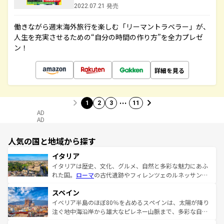
2022.07.21 発売
働きながら週末海外旅行を楽しむ「リーマントラベラー」が、
人生を充実させるための“自分の時間の作り方”を全力プレゼ
ン！
詳細を見る
…
1
2
3
11
AD
AD
人気の国と地域から探す
イタリア
イタリアは歴史、文化、グルメ、自然と多彩な魅力にあふ
れた国。
ローマ
の古代遺跡やフィレンツェのルネッサンス
美術、ヴェネツィアの運河など、歴史あるスポットはもち
スペイン
ろん、トスカーナの美しい田園風景やアマルフィ海岸の絶
景など、自然景観も見逃せない。観光の合間には、本場の
イベリア半島のほぼ80％を占めるスペインは、太陽が降り
ピザやパスタなど、絶品のイタリア料理を堪能することも
注ぐ地中海沿岸から雄大なピレネー山脈まで、多彩な自然
できる。朝目覚めてから夜眠るまで、すべての瞬間を楽し
と文化が詰まったヨーロッパ屈指の旅行先だ。多様な地域