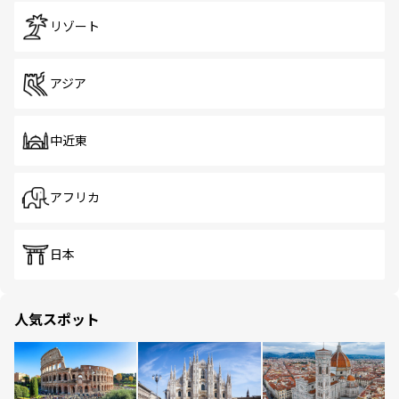
リゾート
アジア
中近東
アフリカ
日本
人気スポット