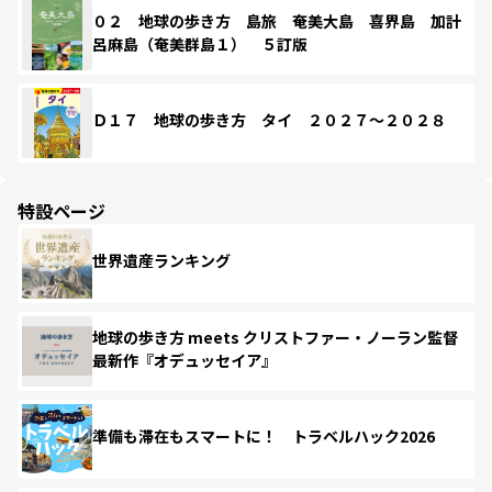
０２ 地球の歩き方 島旅 奄美大島 喜界島 加計
呂麻島（奄美群島１） ５訂版
Ｄ１７ 地球の歩き方 タイ ２０２７～２０２８
特設ページ
世界遺産ランキング
地球の歩き方 meets クリストファー・ノーラン監督
最新作『オデュッセイア』
準備も滞在もスマートに！ トラベルハック2026