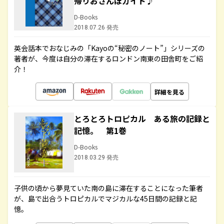
帰りおさんぽガイド♪
D-Books
2018.07.26 発売
英会話本でおなじみの「Kayoの“秘密のノート”」シリーズの
著者が、今度は自分の滞在するロンドン南東の田舎町をご紹
介！
詳細を見る
とろとろトロピカル ある旅の記録と
記憶。 第1巻
D-Books
2018.03.29 発売
子供の頃から夢見ていた南の島に滞在することになった筆者
が、島で出合うトロピカルでマジカルな45日間の記録と記
憶。