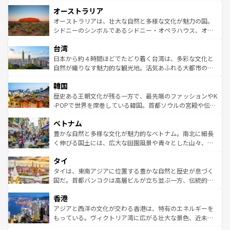
ストーン国立公園といった絶景が堪能できる。さらに、南
秘を感じたいなら、火山が生み出した壮大な景観を誇るハ
オーストラリア
部のニューオーリンズでは、音楽と美食が融合した独特の
ワイ島は見逃せない。また、定番の観光地といえばオアフ
文化が魅力。旅行者はアメリカの各地域で異なる魅力を楽
島だが、静かな自然を求めるならマウイ島やカウアイ島が
オーストラリアは、壮大な自然と多様な文化が魅力の国。
しみながら、その多様性と豊かな歴史を感じることができ
おすすめ。エメラルドグリーンに輝く海をはじめ、豊かな
シドニーのシンボルであるシドニー・オペラハウス、オー
るだろう。車でのロードトリップや列車の旅も、アメリカ
文化や歴史が息づいている。「アロハスピリット」と呼ば
ストラリア東海岸北部に広がる大サンゴ礁地帯グレートバ
ならではの贅沢な旅のスタイルだ。 なお、新着のアメリカ
台湾
れるおもてなしの心で訪れる人々を迎えてくれるハワイの
リアリーフや大陸中央部にそびえるウルル（エアーズロッ
情報は
コンテンツ一覧
を参照してほしい。
人々、おいしいローカルフードやハワイアンミュージッ
ク）、タスマニアの美しい原生林やケアンズの熱帯雨林な
日本から約４時間ほどでたどり着く台湾は、多彩な文化と
ク、伝統的なフラダンスなど、すべてがハワイの魅力を彩
ど、見どころがたくさん。また、カフェやワイン、オージ
自然が織りなす魅力的な観光地。活気あふれる大都市の台
っている。訪れるたびに新しい発見と感動が待っているハ
ービーフなどの食文化も豊かで、美味しいものであふれて
北やノスタルジックな町並みが人気な九份（ジォウフェ
ワイを、存分に味わってほしい。 なお、新着のハワイ情報
韓国
いる。アクティビティも充実しており、サーフィンやダイ
ン）、静ひつな山岳地帯である台湾東部など、都市の喧騒
は
コンテンツ一覧
を参照してほしい。
ビング、ハイキングなど、アウトドア好きにはたまらな
と山間の静けさが共存しており、訪れる人に新しい発見と
歴史ある王朝文化が残る一方で、最先端のファッションやK
い。オーストラリアの多彩な魅力を存分に味わいつくそ
驚きをもたらしてくれる。また、奥深い台湾の食文化も魅
-POPで世界を席巻している韓国。首都ソウルの宮殿や伝統
う。 なお、新着のオーストラリア情報は
コンテンツ一覧
を
力で、夜市などの屋台グルメから高級料理、ヘルシーで美
家屋が並ぶエリアでは韓国の歴史と文化に浸ることがで
参照してほしい。
ベトナム
容にもいいと評判のスイーツなど、バラエティ豊かな料理
き、地方に足を延ばせば四季折々の自然美を楽しむことが
が味わえる。 なお、新着の台湾情報は
コンテンツ一覧
を参
できる。そして、キムチや焼肉、絶品のストリートフード
豊かな自然と多様な文化が魅力的なベトナム。南北に細長
照してほしい。
まで、さまざまな韓国料理が待っている。夜には、韓国な
く伸びる国土には、広大な田園風景や青々とした山々、世
らではのナイトライフも堪能できる。あたたかいホスピタ
界遺産に登録された壮大な自然景観が点在し、都市部では
タイ
リティに包まれながら、韓国の多彩な魅力を心ゆくまで味
急速な発展と共に伝統が息づく。ハノイの古い町並みやホ
わってみてほしい。 なお、新着の韓国情報は
コンテンツ一
ーチミン市のフランス統治時代の建物も、独特の雰囲気を
タイは、東南アジアに位置する豊かな自然と歴史が息づく
覧
を参照してほしい。
醸し出している。また、バラエティの豊かさとおいしさで
国だ。首都バンコクは高層ビルが立ち並ぶ一方、伝統的な
世界中の食通を魅了してやまないベトナム料理も魅力のひ
寺院や市場がいたるところに点在し、古きよき文化と現代
香港
とつ。フォーやバインミー、ベトナムコーヒーなどは、ぜ
の活気が交差している。北部ではチェンマイなどの山岳地
ひ現地で味わいたい。どの地域を訪れてもあたたかい人々
帯で自然と触れ合い、南部ではプーケットやクラビの美し
アジアと西洋の文化が交わる香港は、特有のエネルギーを
が旅行者を迎えてくれるので、きっと忘れられない旅にな
いビーチでリゾート気分を楽しむことができる。タイ料理
もっている。ヴィクトリア湾に広がる壮大な景色、近未来
るはずだ。 なお、新着のベトナム情報は
コンテンツ一覧
を
は世界的に有名で、屋台から高級レストランまで味覚を刺
的なアートスポット、そして歴史と現代が融合した町並