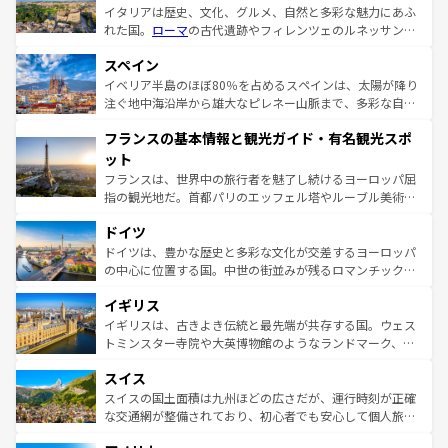
イタリアは歴史、文化、グルメ、自然と多彩な魅力にあふ
れた国。
ローマ
の古代遺跡やフィレンツェのルネッサンス
美術、ヴェネツィアの運河など、歴史あるスポットはもち
スペイン
ろん、トスカーナの美しい田園風景やアマルフィ海岸の絶
景など、自然景観も見逃せない。観光の合間には、本場の
イベリア半島のほぼ80％を占めるスペインは、太陽が降り
ピザやパスタなど、絶品のイタリア料理を堪能することも
注ぐ地中海沿岸から雄大なピレネー山脈まで、多彩な自然
できる。朝目覚めてから夜眠るまで、すべての瞬間を楽し
と文化が詰まったヨーロッパ屈指の旅行先だ。多様な地域
フランスの基本情報と観光ガイド・有名観光スポ
ませてくれるイタリアで、忘れられない旅をしてみよう！
文化が根付くこの国では、情熱的なフラメンコ、熱気あふ
なお、新着のイタリア情報は
コンテンツ一覧
を参照してほ
れる闘牛、そして美味しいタパスが生活の一部となってい
ット
しい。
る。首都マドリードの洗練された雰囲気や、バルセロナの
フランスは、世界中の旅行者を魅了し続けるヨーロッパ屈
アートに溢れた街角から、地方では古代ローマ遺跡や中世
指の観光地だ。首都パリのエッフェル塔やルーブル美術館
の城塞都市、穏やかなビーチリゾートまで多彩な表情を見
といった象徴的なスポットから、田舎町の古風な美しさま
せる。地方によって風土や気候が異なるスペインはその個
ドイツ
で、幅広い魅力が詰まっている。華麗な宮殿、歴史的な大
性で訪れる人を魅了する。 なお、新着のスペイン情報は
コ
聖堂、美しいビーチ、そして豊かな自然が、訪れる者を心
ドイツは、豊かな歴史と多彩な文化が交差するヨーロッパ
ンテンツ一覧
を参照してほしい。
から魅了する。また、フランスは美食の国としても知ら
の中心に位置する国。中世の街並みが残るロマンチック街
れ、フランス料理はユネスコ無形文化遺産にも登録されて
道から、未来を先取りするようなモダンな都市まで多様な
イギリス
いる。シャンパンの発祥地であるランス、プロヴァンスの
顔を持つこの国は、どこを歩いても飽きることがない。ベ
香り高いラベンダー畑など、多彩な楽しみ方が可能だ。さ
ルリンの文化的活気、バイエルン州のアルプスの絶景、そ
イギリスは、古きよき伝統と最先端が共存する国。ウェス
らに、パリ以外の地域にも魅力が溢れており、どの街角に
してライン川沿いのワイン畑といった風景は必見。ビール
トミンスター寺院や大英博物館のようなランドマーク、歴
も豊かな歴史と文化が息づいている。パリ以外の個性あふ
とソーセージを味わいながら地元の人と過ごす楽しい時間
史ある大学都市、美しい丘陵地帯や牧歌的な風景など、エ
れる地方に足を運ぶとそれぞれで全く異なる文化を体験で
スイス
は、お酒好きな人にはぜひ体験してほしい。 なお、新着の
リアごとに異なる魅力がある。また、優雅なアフタヌーン
きるだろう。 なお、新着のフランス情報は
コンテンツ一覧
ドイツ情報は
コンテンツ一覧
を参照してほしい。
ティー、ビール好きにはたまらない英国パブ、サッカー観
スイスの国土面積は九州ほどの広さだが、運行時刻が正確
を参照してほしい。
戦など、本場だからこそできる体験も豊富。イギリスを旅
な交通網が整備されており、初心者でも安心して個人旅行
して楽しみつくそう。 なお、新着のイギリス情報は
コンテ
を楽しめる。日本同様に時刻表どおりの旅が可能だ。中世