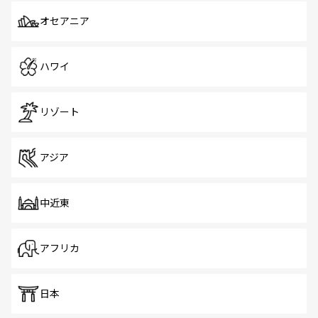
オセアニア
ハワイ
リゾート
アジア
中近東
アフリカ
日本