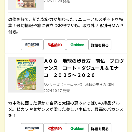
2025.11.20 発売
改修を経て、新たな魅力が加わったリニューアルスポットを特
集！最旬情報や旅に役立つお得ワザも。取り外せる別冊ＭＡＰ
付き。
詳細を見る
Ａ０８ 地球の歩き方 南仏 プロヴ
ァンス コート・ダジュール＆モナ
コ ２０２５～２０２６
Aシリーズ（ヨーロッパ） 地球の歩き方 海外
2024.10.17 発売
地中海に面した豊かな自然と太陽の恵みいっぱいの絶品グル
メ。ピカソやセザンヌが愛した美しい南仏で、最高のバカンス
を！
詳細を見る