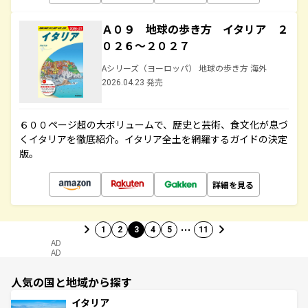
Ａ０９ 地球の歩き方 イタリア ２
０２６～２０２７
Aシリーズ（ヨーロッパ） 地球の歩き方 海外
2026.04.23 発売
６００ページ超の大ボリュームで、歴史と芸術、食文化が息づ
くイタリアを徹底紹介。イタリア全土を網羅するガイドの決定
版。
詳細を見る
…
1
2
3
4
5
11
AD
AD
人気の国と地域から探す
イタリア