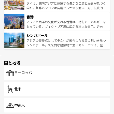
わってみてほしい。 なお、新着の韓国情報は
コンテンツ一
ーチミン市のフランス統治時代の建物も、独特の雰囲気を
タイは、東南アジアに位置する豊かな自然と歴史が息づく
覧
を参照してほしい。
醸し出している。また、バラエティの豊かさとおいしさで
国だ。首都バンコクは高層ビルが立ち並ぶ一方、伝統的な
世界中の食通を魅了してやまないベトナム料理も魅力のひ
寺院や市場がいたるところに点在し、古きよき文化と現代
香港
とつ。フォーやバインミー、ベトナムコーヒーなどは、ぜ
の活気が交差している。北部ではチェンマイなどの山岳地
ひ現地で味わいたい。どの地域を訪れてもあたたかい人々
帯で自然と触れ合い、南部ではプーケットやクラビの美し
アジアと西洋の文化が交わる香港は、特有のエネルギーを
が旅行者を迎えてくれるので、きっと忘れられない旅にな
いビーチでリゾート気分を楽しむことができる。タイ料理
もっている。ヴィクトリア湾に広がる壮大な景色、近未来
るはずだ。 なお、新着のベトナム情報は
コンテンツ一覧
を
は世界的に有名で、屋台から高級レストランまで味覚を刺
的なアートスポット、そして歴史と現代が融合した町並
参照してほしい。
シンガポール
激する。気候は一年中温暖で、どの季節にも異なる楽しみ
み、どこを訪れても感動するはず。観光スポットが密集し
が待っている。親しみやすいタイの人々、仏教を中心とし
ており、効率よく見どころを回れるのも魅力。息をのむよ
アジアの交差点として多文化が融合した独自の魅力を放つ
た文化、そして多様な観光資源が、訪れる旅人を魅了し続
うな絶景から文化的な体験まで、香港を存分に楽しみ尽く
シンガポール。未来的な建築物が並ぶマリーナベイ、歴史
ける。 なお、新着のタイ情報は
コンテンツ一覧
を参照して
そう。 なお、新着の香港情報は
コンテンツ一覧
を参照して
と伝統を感じられるエスニックタウン、多数の緑豊かな公
ほしい。
ほしい。
園や自然保護区など、自然が調和した近代的な景観と文化
の多様性あふれるカラフルな町は、どこを歩いても新しい
国と地域
発見がある。さらに、治安のよさや充実した公共交通機関
も、旅行者にとっては魅力的なポイント。グルメも豊富
で、ホーカーズは地元の風情を楽しめる外せないスポット
ヨーロッパ
だ。訪れる人を飽きさせないシンガポールで、多様な魅力
を体感しよう。 なお、新着のシンガポール情報は
コンテン
ツ一覧
を参照してほしい。
北米
中南米