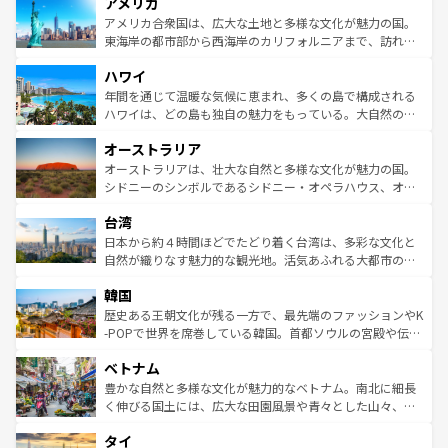
アメリカ
ンツ一覧
を参照してほしい。
の建物がそのまま残る町や、スイスならではのユニークな
博物館もあり、アルプス観光だけでなく町歩きも満喫する
アメリカ合衆国は、広大な土地と多様な文化が魅力の国。
ことができる。国民の所得が高いため物価も高いが、旅行
東海岸の都市部から西海岸のカリフォルニアまで、訪れる
者向けの交通パス提供のサービスもあり、うまく活用すれ
場所ごとに異なる風景と体験が待っている。ニューヨーク
ハワイ
ば市内交通費無料で観光を楽しむこともできる。 なお、新
のような巨大都市は、観光、ショッピング、エンターテイ
着のスイス情報は
コンテンツ一覧
を参照してほしい。
ンメントが詰まった刺激的なスポットだ。一方、アメリカ
年間を通じて温暖な気候に恵まれ、多くの島で構成される
西部には大自然が広がり、グランドキャニオンやイエロー
ハワイは、どの島も独自の魅力をもっている。大自然の神
ストーン国立公園といった絶景が堪能できる。さらに、南
秘を感じたいなら、火山が生み出した壮大な景観を誇るハ
オーストラリア
部のニューオーリンズでは、音楽と美食が融合した独特の
ワイ島は見逃せない。また、定番の観光地といえばオアフ
文化が魅力。旅行者はアメリカの各地域で異なる魅力を楽
島だが、静かな自然を求めるならマウイ島やカウアイ島が
オーストラリアは、壮大な自然と多様な文化が魅力の国。
しみながら、その多様性と豊かな歴史を感じることができ
おすすめ。エメラルドグリーンに輝く海をはじめ、豊かな
シドニーのシンボルであるシドニー・オペラハウス、オー
るだろう。車でのロードトリップや列車の旅も、アメリカ
文化や歴史が息づいている。「アロハスピリット」と呼ば
ストラリア東海岸北部に広がる大サンゴ礁地帯グレートバ
ならではの贅沢な旅のスタイルだ。 なお、新着のアメリカ
台湾
れるおもてなしの心で訪れる人々を迎えてくれるハワイの
リアリーフや大陸中央部にそびえるウルル（エアーズロッ
情報は
コンテンツ一覧
を参照してほしい。
人々、おいしいローカルフードやハワイアンミュージッ
ク）、タスマニアの美しい原生林やケアンズの熱帯雨林な
日本から約４時間ほどでたどり着く台湾は、多彩な文化と
ク、伝統的なフラダンスなど、すべてがハワイの魅力を彩
ど、見どころがたくさん。また、カフェやワイン、オージ
自然が織りなす魅力的な観光地。活気あふれる大都市の台
っている。訪れるたびに新しい発見と感動が待っているハ
ービーフなどの食文化も豊かで、美味しいものであふれて
北やノスタルジックな町並みが人気な九份（ジォウフェ
ワイを、存分に味わってほしい。 なお、新着のハワイ情報
韓国
いる。アクティビティも充実しており、サーフィンやダイ
ン）、静ひつな山岳地帯である台湾東部など、都市の喧騒
は
コンテンツ一覧
を参照してほしい。
ビング、ハイキングなど、アウトドア好きにはたまらな
と山間の静けさが共存しており、訪れる人に新しい発見と
歴史ある王朝文化が残る一方で、最先端のファッションやK
い。オーストラリアの多彩な魅力を存分に味わいつくそ
驚きをもたらしてくれる。また、奥深い台湾の食文化も魅
-POPで世界を席巻している韓国。首都ソウルの宮殿や伝統
う。 なお、新着のオーストラリア情報は
コンテンツ一覧
を
力で、夜市などの屋台グルメから高級料理、ヘルシーで美
家屋が並ぶエリアでは韓国の歴史と文化に浸ることがで
参照してほしい。
ベトナム
容にもいいと評判のスイーツなど、バラエティ豊かな料理
き、地方に足を延ばせば四季折々の自然美を楽しむことが
が味わえる。 なお、新着の台湾情報は
コンテンツ一覧
を参
できる。そして、キムチや焼肉、絶品のストリートフード
豊かな自然と多様な文化が魅力的なベトナム。南北に細長
照してほしい。
まで、さまざまな韓国料理が待っている。夜には、韓国な
く伸びる国土には、広大な田園風景や青々とした山々、世
らではのナイトライフも堪能できる。あたたかいホスピタ
界遺産に登録された壮大な自然景観が点在し、都市部では
タイ
リティに包まれながら、韓国の多彩な魅力を心ゆくまで味
急速な発展と共に伝統が息づく。ハノイの古い町並みやホ