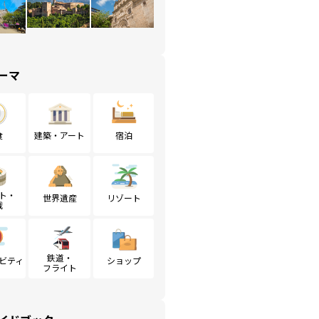
ーマ
食
建築・アート
宿泊
ト・
世界遺産
リゾート
戦
鉄道・
ビティ
ショップ
フライト