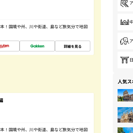
図本！国境や州、川や街道、島など旅気分で地図
詳細を見る
人気ス
編
図本！国境や州、川や街道、島など旅気分で地図