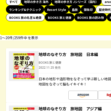
すべて
地球の歩き方 海外
地球の歩き方 Jシリーズ（国内）
aru
ランキング&テクニック
Resort Style
島旅
御朱印
歴史時代
BOOKS 旅の名言＆絶景
BOOKS 旅と健康
BOOKS 旅の読み物
1〜20件/259件中 を表示
地球のなぞり方 旅地図 日本編
BOOKS 旅と健康
2022.11.25 発売
日本の地形や造形物をなぞって学ぶ新しい地
地図をなぞって脳もイキイキ！
地球のなぞり方 旅地図 アジア編