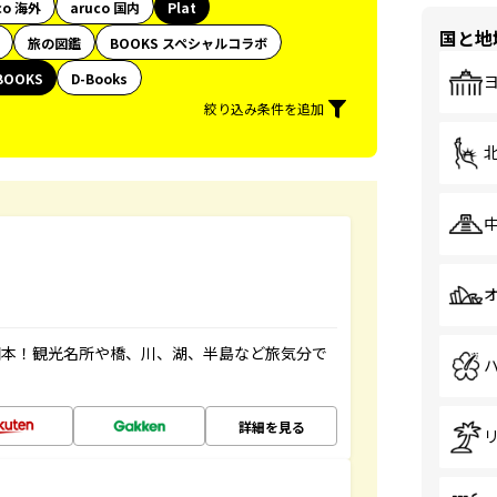
co 海外
aruco 国内
Plat
国と地
旅の図鑑
BOOKS スペシャルコラボ
BOOKS
D-Books
絞り込み条件を追加
図本！観光名所や橋、川、湖、半島など旅気分で
詳細を見る