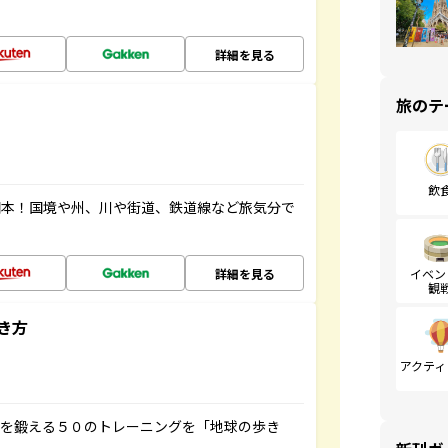
詳細を見る
旅のテ
飲
図本！国境や州、川や街道、鉄道線など旅気分で
詳細を見る
イベン
観
き方
アクティ
脳を鍛える５０のトレーニングを「地球の歩き