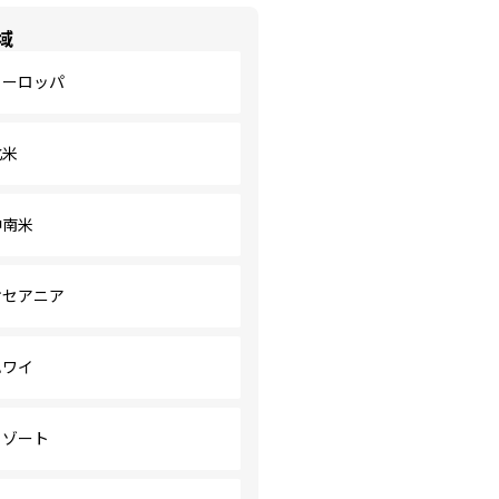
域
ヨーロッパ
北米
中南米
オセアニア
ハワイ
リゾート