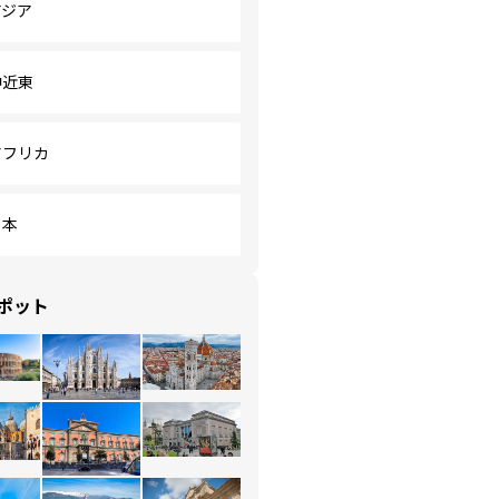
アジア
中近東
アフリカ
日本
ポット