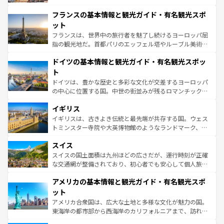
できる。朝目覚めてから夜眠るまで、すべての瞬間を楽し
と文化が詰まったヨーロッパ屈指の旅行先だ。多様な地域
フランスの基本情報と観光ガイド・有名観光スポ
ませてくれるイタリアで、忘れられない旅をしてみよう！
文化が根付くこの国では、情熱的なフラメンコ、熱気あふ
なお、新着のイタリア情報は
コンテンツ一覧
を参照してほ
れる闘牛、そして美味しいタパスが生活の一部となってい
ット
しい。
る。首都マドリードの洗練された雰囲気や、バルセロナの
フランスは、世界中の旅行者を魅了し続けるヨーロッパ屈
アートに溢れた街角から、地方では古代ローマ遺跡や中世
指の観光地だ。首都パリのエッフェル塔やルーブル美術館
の城塞都市、穏やかなビーチリゾートまで多彩な表情を見
といった象徴的なスポットから、田舎町の古風な美しさま
せる。地方によって風土や気候が異なるスペインはその個
ドイツの基本情報と観光ガイド・有名観光スポッ
で、幅広い魅力が詰まっている。華麗な宮殿、歴史的な大
性で訪れる人を魅了する。 なお、新着のスペイン情報は
コ
聖堂、美しいビーチ、そして豊かな自然が、訪れる者を心
ト
ンテンツ一覧
を参照してほしい。
から魅了する。また、フランスは美食の国としても知ら
ドイツは、豊かな歴史と多彩な文化が交差するヨーロッパ
れ、フランス料理はユネスコ無形文化遺産にも登録されて
の中心に位置する国。中世の街並みが残るロマンチック街
いる。シャンパンの発祥地であるランス、プロヴァンスの
道から、未来を先取りするようなモダンな都市まで多様な
香り高いラベンダー畑など、多彩な楽しみ方が可能だ。さ
イギリス
顔を持つこの国は、どこを歩いても飽きることがない。ベ
らに、パリ以外の地域にも魅力が溢れており、どの街角に
ルリンの文化的活気、バイエルン州のアルプスの絶景、そ
イギリスは、古きよき伝統と最先端が共存する国。ウェス
も豊かな歴史と文化が息づいている。パリ以外の個性あふ
してライン川沿いのワイン畑といった風景は必見。ビール
トミンスター寺院や大英博物館のようなランドマーク、歴
れる地方に足を運ぶとそれぞれで全く異なる文化を体験で
とソーセージを味わいながら地元の人と過ごす楽しい時間
史ある大学都市、美しい丘陵地帯や牧歌的な風景など、エ
きるだろう。 なお、新着のフランス情報は
コンテンツ一覧
スイス
は、お酒好きな人にはぜひ体験してほしい。 なお、新着の
リアごとに異なる魅力がある。また、優雅なアフタヌーン
を参照してほしい。
ドイツ情報は
コンテンツ一覧
を参照してほしい。
ティー、ビール好きにはたまらない英国パブ、サッカー観
スイスの国土面積は九州ほどの広さだが、運行時刻が正確
戦など、本場だからこそできる体験も豊富。イギリスを旅
な交通網が整備されており、初心者でも安心して個人旅行
して楽しみつくそう。 なお、新着のイギリス情報は
コンテ
を楽しめる。日本同様に時刻表どおりの旅が可能だ。中世
アメリカの基本情報と観光ガイド・有名観光スポ
ンツ一覧
を参照してほしい。
の建物がそのまま残る町や、スイスならではのユニークな
博物館もあり、アルプス観光だけでなく町歩きも満喫する
ット
ことができる。国民の所得が高いため物価も高いが、旅行
アメリカ合衆国は、広大な土地と多様な文化が魅力の国。
者向けの交通パス提供のサービスもあり、うまく活用すれ
東海岸の都市部から西海岸のカリフォルニアまで、訪れる
ば市内交通費無料で観光を楽しむこともできる。 なお、新
場所ごとに異なる風景と体験が待っている。ニューヨーク