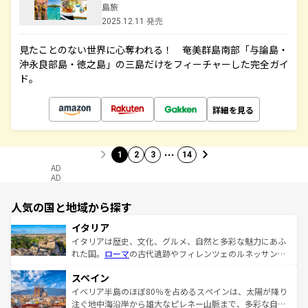
島旅
2025.12.11 発売
見たことのない世界に心奪われる！ 奄美群島南部「与論島・
沖永良部島・徳之島」の三島だけをフィーチャーした完全ガイ
ド。
詳細を見る
…
1
2
3
14
AD
AD
人気の国と地域から探す
イタリア
イタリアは歴史、文化、グルメ、自然と多彩な魅力にあふ
れた国。
ローマ
の古代遺跡やフィレンツェのルネッサンス
美術、ヴェネツィアの運河など、歴史あるスポットはもち
スペイン
ろん、トスカーナの美しい田園風景やアマルフィ海岸の絶
景など、自然景観も見逃せない。観光の合間には、本場の
イベリア半島のほぼ80％を占めるスペインは、太陽が降り
ピザやパスタなど、絶品のイタリア料理を堪能することも
注ぐ地中海沿岸から雄大なピレネー山脈まで、多彩な自然