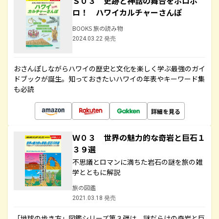
Ｓ０３ 史跡と神話の舞台をホロホ
ロ！ ハワイカルチャーさんぽ
BOOKS 旅の読み物
2024.03.22 発売
おさんぽしながらハワイの歴史と文化を楽しく学ぶ最強のガイ
ドブックが誕生。知っておきたいハワイの年表やキーワード集
も必読
詳細を見る
Ｗ０３ 世界の魅力的な奇岩と巨石１
３９選
不思議とロマンに満ちた岩石の謎を旅の雑
学とともに解説
旅の図鑑
2021.03.18 発売
「地球の歩き方」図鑑シリーズ第３弾は、謎だらけの奇岩と巨