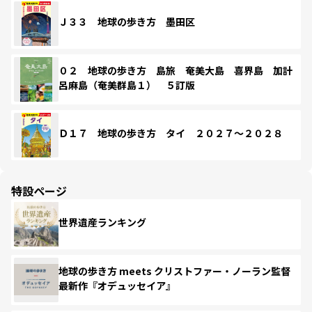
Ｊ３３ 地球の歩き方 墨田区
０２ 地球の歩き方 島旅 奄美大島 喜界島 加計
呂麻島（奄美群島１） ５訂版
Ｄ１７ 地球の歩き方 タイ ２０２７～２０２８
特設ページ
世界遺産ランキング
地球の歩き方 meets クリストファー・ノーラン監督
最新作『オデュッセイア』