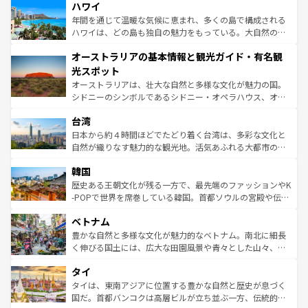
着のスイス情報は
コンテンツ一覧
を参照してほしい。
ハワイ
のような巨大都市は、観光、ショッピング、エンターテイ
ンメントが詰まった刺激的なスポットだ。一方、アメリカ
年間を通じて温暖な気候に恵まれ、多くの島で構成される
西部には大自然が広がり、グランドキャニオンやイエロー
ハワイは、どの島も独自の魅力をもっている。大自然の神
ストーン国立公園といった絶景が堪能できる。さらに、南
秘を感じたいなら、火山が生み出した壮大な景観を誇るハ
オーストラリアの基本情報と観光ガイド・有名観
部のニューオーリンズでは、音楽と美食が融合した独特の
ワイ島は見逃せない。また、定番の観光地といえばオアフ
文化が魅力。旅行者はアメリカの各地域で異なる魅力を楽
島だが、静かな自然を求めるならマウイ島やカウアイ島が
光スポット
しみながら、その多様性と豊かな歴史を感じることができ
おすすめ。エメラルドグリーンに輝く海をはじめ、豊かな
オーストラリアは、壮大な自然と多様な文化が魅力の国。
るだろう。車でのロードトリップや列車の旅も、アメリカ
文化や歴史が息づいている。「アロハスピリット」と呼ば
シドニーのシンボルであるシドニー・オペラハウス、オー
ならではの贅沢な旅のスタイルだ。 なお、新着のアメリカ
れるおもてなしの心で訪れる人々を迎えてくれるハワイの
ストラリア東海岸北部に広がる大サンゴ礁地帯グレートバ
情報は
コンテンツ一覧
を参照してほしい。
人々、おいしいローカルフードやハワイアンミュージッ
台湾
リアリーフや大陸中央部にそびえるウルル（エアーズロッ
ク、伝統的なフラダンスなど、すべてがハワイの魅力を彩
ク）、タスマニアの美しい原生林やケアンズの熱帯雨林な
日本から約４時間ほどでたどり着く台湾は、多彩な文化と
っている。訪れるたびに新しい発見と感動が待っているハ
ど、見どころがたくさん。また、カフェやワイン、オージ
自然が織りなす魅力的な観光地。活気あふれる大都市の台
ワイを、存分に味わってほしい。 なお、新着のハワイ情報
ービーフなどの食文化も豊かで、美味しいものであふれて
北やノスタルジックな町並みが人気な九份（ジォウフェ
は
コンテンツ一覧
を参照してほしい。
韓国
いる。アクティビティも充実しており、サーフィンやダイ
ン）、静ひつな山岳地帯である台湾東部など、都市の喧騒
ビング、ハイキングなど、アウトドア好きにはたまらな
と山間の静けさが共存しており、訪れる人に新しい発見と
歴史ある王朝文化が残る一方で、最先端のファッションやK
い。オーストラリアの多彩な魅力を存分に味わいつくそ
驚きをもたらしてくれる。また、奥深い台湾の食文化も魅
-POPで世界を席巻している韓国。首都ソウルの宮殿や伝統
う。 なお、新着のオーストラリア情報は
コンテンツ一覧
を
力で、夜市などの屋台グルメから高級料理、ヘルシーで美
家屋が並ぶエリアでは韓国の歴史と文化に浸ることがで
参照してほしい。
ベトナム
容にもいいと評判のスイーツなど、バラエティ豊かな料理
き、地方に足を延ばせば四季折々の自然美を楽しむことが
が味わえる。 なお、新着の台湾情報は
コンテンツ一覧
を参
できる。そして、キムチや焼肉、絶品のストリートフード
豊かな自然と多様な文化が魅力的なベトナム。南北に細長
照してほしい。
まで、さまざまな韓国料理が待っている。夜には、韓国な
く伸びる国土には、広大な田園風景や青々とした山々、世
らではのナイトライフも堪能できる。あたたかいホスピタ
界遺産に登録された壮大な自然景観が点在し、都市部では
タイ
リティに包まれながら、韓国の多彩な魅力を心ゆくまで味
急速な発展と共に伝統が息づく。ハノイの古い町並みやホ
わってみてほしい。 なお、新着の韓国情報は
コンテンツ一
ーチミン市のフランス統治時代の建物も、独特の雰囲気を
タイは、東南アジアに位置する豊かな自然と歴史が息づく
覧
を参照してほしい。
醸し出している。また、バラエティの豊かさとおいしさで
国だ。首都バンコクは高層ビルが立ち並ぶ一方、伝統的な