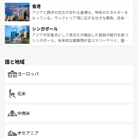
世界中の食通を魅了してやまないベトナム料理も魅力のひ
寺院や市場がいたるところに点在し、古きよき文化と現代
香港
とつ。フォーやバインミー、ベトナムコーヒーなどは、ぜ
の活気が交差している。北部ではチェンマイなどの山岳地
ひ現地で味わいたい。どの地域を訪れてもあたたかい人々
帯で自然と触れ合い、南部ではプーケットやクラビの美し
アジアと西洋の文化が交わる香港は、特有のエネルギーを
が旅行者を迎えてくれるので、きっと忘れられない旅にな
いビーチでリゾート気分を楽しむことができる。タイ料理
もっている。ヴィクトリア湾に広がる壮大な景色、近未来
るはずだ。 なお、新着のベトナム情報は
コンテンツ一覧
を
は世界的に有名で、屋台から高級レストランまで味覚を刺
的なアートスポット、そして歴史と現代が融合した町並
参照してほしい。
シンガポール
激する。気候は一年中温暖で、どの季節にも異なる楽しみ
み、どこを訪れても感動するはず。観光スポットが密集し
が待っている。親しみやすいタイの人々、仏教を中心とし
ており、効率よく見どころを回れるのも魅力。息をのむよ
アジアの交差点として多文化が融合した独自の魅力を放つ
た文化、そして多様な観光資源が、訪れる旅人を魅了し続
うな絶景から文化的な体験まで、香港を存分に楽しみ尽く
シンガポール。未来的な建築物が並ぶマリーナベイ、歴史
ける。 なお、新着のタイ情報は
コンテンツ一覧
を参照して
そう。 なお、新着の香港情報は
コンテンツ一覧
を参照して
と伝統を感じられるエスニックタウン、多数の緑豊かな公
ほしい。
ほしい。
園や自然保護区など、自然が調和した近代的な景観と文化
の多様性あふれるカラフルな町は、どこを歩いても新しい
国と地域
発見がある。さらに、治安のよさや充実した公共交通機関
も、旅行者にとっては魅力的なポイント。グルメも豊富
で、ホーカーズは地元の風情を楽しめる外せないスポット
ヨーロッパ
だ。訪れる人を飽きさせないシンガポールで、多様な魅力
を体感しよう。 なお、新着のシンガポール情報は
コンテン
ツ一覧
を参照してほしい。
北米
中南米
オセアニア