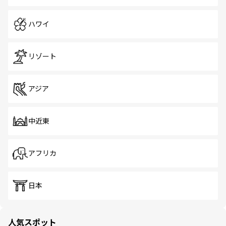
ハワイ
リゾート
アジア
中近東
アフリカ
日本
人気スポット