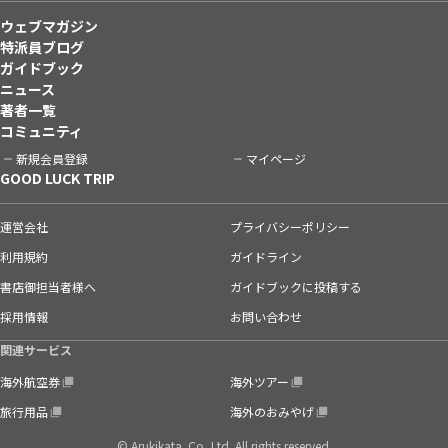
ウェブマガジン
特派員ブログ
ガイドブック
ニュース
著者一覧
コミュニティ
新規会員登録
マイページ
GOOD LUCK TRIP
運営会社
プライバシーポリシー
利用規約
ガイドライン
書店御担当者様へ
ガイドブックに投稿する
採用情報
お問い合わせ
関連サービス
海外航空券
海外ツアー
旅行用品
海外のおみやげ
© Arukikata. Co.,Ltd. All rights reserved.