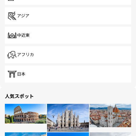
アジア
中近東
アフリカ
日本
人気スポット