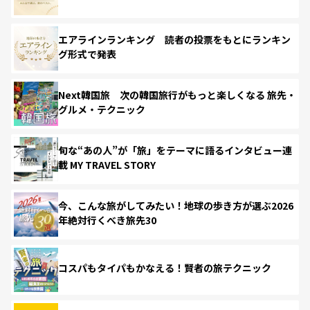
エアラインランキング 読者の投票をもとにランキン
グ形式で発表
Next韓国旅 次の韓国旅行がもっと楽しくなる 旅先・
グルメ・テクニック
旬な“あの人”が「旅」をテーマに語るインタビュー連
載 MY TRAVEL STORY
今、こんな旅がしてみたい！地球の歩き方が選ぶ2026
年絶対行くべき旅先30
コスパもタイパもかなえる！賢者の旅テクニック