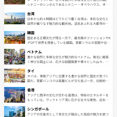
るだろう。車でのロードトリップや列車の旅も、アメリカ
文化や歴史が息づいている。「アロハスピリット」と呼ば
シドニーのシンボルであるシドニー・オペラハウス、オー
ならではの贅沢な旅のスタイルだ。 なお、新着のアメリカ
れるおもてなしの心で訪れる人々を迎えてくれるハワイの
ストラリア東海岸北部に広がる大サンゴ礁地帯グレートバ
情報は
コンテンツ一覧
を参照してほしい。
人々、おいしいローカルフードやハワイアンミュージッ
台湾
リアリーフや大陸中央部にそびえるウルル（エアーズロッ
ク、伝統的なフラダンスなど、すべてがハワイの魅力を彩
ク）、タスマニアの美しい原生林やケアンズの熱帯雨林な
日本から約４時間ほどでたどり着く台湾は、多彩な文化と
っている。訪れるたびに新しい発見と感動が待っているハ
ど、見どころがたくさん。また、カフェやワイン、オージ
自然が織りなす魅力的な観光地。活気あふれる大都市の台
ワイを、存分に味わってほしい。 なお、新着のハワイ情報
ービーフなどの食文化も豊かで、美味しいものであふれて
北やノスタルジックな町並みが人気な九份（ジォウフェ
は
コンテンツ一覧
を参照してほしい。
韓国
いる。アクティビティも充実しており、サーフィンやダイ
ン）、静ひつな山岳地帯である台湾東部など、都市の喧騒
ビング、ハイキングなど、アウトドア好きにはたまらな
と山間の静けさが共存しており、訪れる人に新しい発見と
歴史ある王朝文化が残る一方で、最先端のファッションやK
い。オーストラリアの多彩な魅力を存分に味わいつくそ
驚きをもたらしてくれる。また、奥深い台湾の食文化も魅
-POPで世界を席巻している韓国。首都ソウルの宮殿や伝統
う。 なお、新着のオーストラリア情報は
コンテンツ一覧
を
力で、夜市などの屋台グルメから高級料理、ヘルシーで美
家屋が並ぶエリアでは韓国の歴史と文化に浸ることがで
参照してほしい。
ベトナム
容にもいいと評判のスイーツなど、バラエティ豊かな料理
き、地方に足を延ばせば四季折々の自然美を楽しむことが
が味わえる。 なお、新着の台湾情報は
コンテンツ一覧
を参
できる。そして、キムチや焼肉、絶品のストリートフード
豊かな自然と多様な文化が魅力的なベトナム。南北に細長
照してほしい。
まで、さまざまな韓国料理が待っている。夜には、韓国な
く伸びる国土には、広大な田園風景や青々とした山々、世
らではのナイトライフも堪能できる。あたたかいホスピタ
界遺産に登録された壮大な自然景観が点在し、都市部では
タイ
リティに包まれながら、韓国の多彩な魅力を心ゆくまで味
急速な発展と共に伝統が息づく。ハノイの古い町並みやホ
わってみてほしい。 なお、新着の韓国情報は
コンテンツ一
ーチミン市のフランス統治時代の建物も、独特の雰囲気を
タイは、東南アジアに位置する豊かな自然と歴史が息づく
覧
を参照してほしい。
醸し出している。また、バラエティの豊かさとおいしさで
国だ。首都バンコクは高層ビルが立ち並ぶ一方、伝統的な
世界中の食通を魅了してやまないベトナム料理も魅力のひ
寺院や市場がいたるところに点在し、古きよき文化と現代
香港
とつ。フォーやバインミー、ベトナムコーヒーなどは、ぜ
の活気が交差している。北部ではチェンマイなどの山岳地
ひ現地で味わいたい。どの地域を訪れてもあたたかい人々
帯で自然と触れ合い、南部ではプーケットやクラビの美し
アジアと西洋の文化が交わる香港は、特有のエネルギーを
が旅行者を迎えてくれるので、きっと忘れられない旅にな
いビーチでリゾート気分を楽しむことができる。タイ料理
もっている。ヴィクトリア湾に広がる壮大な景色、近未来
るはずだ。 なお、新着のベトナム情報は
コンテンツ一覧
を
は世界的に有名で、屋台から高級レストランまで味覚を刺
的なアートスポット、そして歴史と現代が融合した町並
参照してほしい。
シンガポール
激する。気候は一年中温暖で、どの季節にも異なる楽しみ
み、どこを訪れても感動するはず。観光スポットが密集し
が待っている。親しみやすいタイの人々、仏教を中心とし
ており、効率よく見どころを回れるのも魅力。息をのむよ
アジアの交差点として多文化が融合した独自の魅力を放つ