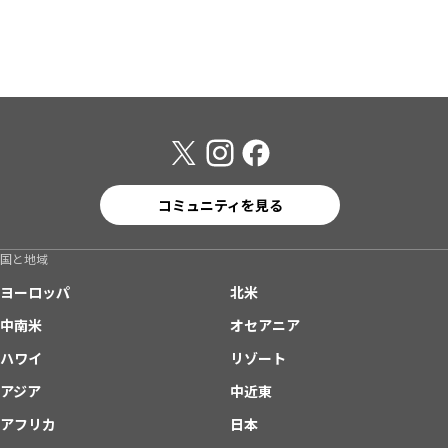
コミュニティを見る
国と地域
ヨーロッパ
北米
中南米
オセアニア
ハワイ
リゾート
アジア
中近東
アフリカ
日本