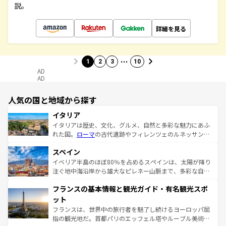
説。
詳細を見る
…
1
2
3
10
AD
AD
人気の国と地域から探す
イタリア
イタリアは歴史、文化、グルメ、自然と多彩な魅力にあふ
れた国。
ローマ
の古代遺跡やフィレンツェのルネッサンス
美術、ヴェネツィアの運河など、歴史あるスポットはもち
スペイン
ろん、トスカーナの美しい田園風景やアマルフィ海岸の絶
景など、自然景観も見逃せない。観光の合間には、本場の
イベリア半島のほぼ80％を占めるスペインは、太陽が降り
ピザやパスタなど、絶品のイタリア料理を堪能することも
注ぐ地中海沿岸から雄大なピレネー山脈まで、多彩な自然
できる。朝目覚めてから夜眠るまで、すべての瞬間を楽し
と文化が詰まったヨーロッパ屈指の旅行先だ。多様な地域
フランスの基本情報と観光ガイド・有名観光スポ
ませてくれるイタリアで、忘れられない旅をしてみよう！
文化が根付くこの国では、情熱的なフラメンコ、熱気あふ
なお、新着のイタリア情報は
コンテンツ一覧
を参照してほ
れる闘牛、そして美味しいタパスが生活の一部となってい
ット
しい。
る。首都マドリードの洗練された雰囲気や、バルセロナの
フランスは、世界中の旅行者を魅了し続けるヨーロッパ屈
アートに溢れた街角から、地方では古代ローマ遺跡や中世
指の観光地だ。首都パリのエッフェル塔やルーブル美術館
の城塞都市、穏やかなビーチリゾートまで多彩な表情を見