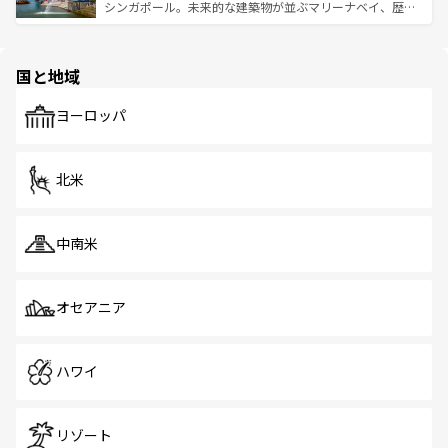
た文化、そして多様な観光資源が、訪れる旅人を魅了し続
うな絶景から文化的な体験まで、香港を存分に楽しみ尽く
シンガポール。未来的な建築物が並ぶマリーナベイ、歴史
ける。 なお、新着のタイ情報は
コンテンツ一覧
を参照して
そう。 なお、新着の香港情報は
コンテンツ一覧
を参照して
と伝統を感じられるエスニックタウン、多数の緑豊かな公
ほしい。
ほしい。
園や自然保護区など、自然が調和した近代的な景観と文化
の多様性あふれるカラフルな町は、どこを歩いても新しい
国と地域
発見がある。さらに、治安のよさや充実した公共交通機関
も、旅行者にとっては魅力的なポイント。グルメも豊富
で、ホーカーズは地元の風情を楽しめる外せないスポット
ヨーロッパ
だ。訪れる人を飽きさせないシンガポールで、多様な魅力
を体感しよう。 なお、新着のシンガポール情報は
コンテン
ツ一覧
を参照してほしい。
北米
中南米
オセアニア
ハワイ
リゾート