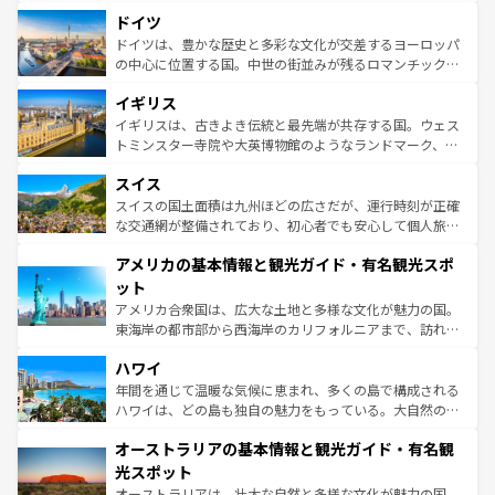
といった象徴的なスポットから、田舎町の古風な美しさま
せる。地方によって風土や気候が異なるスペインはその個
ドイツ
で、幅広い魅力が詰まっている。華麗な宮殿、歴史的な大
性で訪れる人を魅了する。 なお、新着のスペイン情報は
コ
聖堂、美しいビーチ、そして豊かな自然が、訪れる者を心
ドイツは、豊かな歴史と多彩な文化が交差するヨーロッパ
ンテンツ一覧
を参照してほしい。
から魅了する。また、フランスは美食の国としても知ら
の中心に位置する国。中世の街並みが残るロマンチック街
れ、フランス料理はユネスコ無形文化遺産にも登録されて
道から、未来を先取りするようなモダンな都市まで多様な
イギリス
いる。シャンパンの発祥地であるランス、プロヴァンスの
顔を持つこの国は、どこを歩いても飽きることがない。ベ
香り高いラベンダー畑など、多彩な楽しみ方が可能だ。さ
ルリンの文化的活気、バイエルン州のアルプスの絶景、そ
イギリスは、古きよき伝統と最先端が共存する国。ウェス
らに、パリ以外の地域にも魅力が溢れており、どの街角に
してライン川沿いのワイン畑といった風景は必見。ビール
トミンスター寺院や大英博物館のようなランドマーク、歴
も豊かな歴史と文化が息づいている。パリ以外の個性あふ
とソーセージを味わいながら地元の人と過ごす楽しい時間
史ある大学都市、美しい丘陵地帯や牧歌的な風景など、エ
れる地方に足を運ぶとそれぞれで全く異なる文化を体験で
スイス
は、お酒好きな人にはぜひ体験してほしい。 なお、新着の
リアごとに異なる魅力がある。また、優雅なアフタヌーン
きるだろう。 なお、新着のフランス情報は
コンテンツ一覧
ドイツ情報は
コンテンツ一覧
を参照してほしい。
ティー、ビール好きにはたまらない英国パブ、サッカー観
スイスの国土面積は九州ほどの広さだが、運行時刻が正確
を参照してほしい。
戦など、本場だからこそできる体験も豊富。イギリスを旅
な交通網が整備されており、初心者でも安心して個人旅行
して楽しみつくそう。 なお、新着のイギリス情報は
コンテ
を楽しめる。日本同様に時刻表どおりの旅が可能だ。中世
アメリカの基本情報と観光ガイド・有名観光スポ
ンツ一覧
を参照してほしい。
の建物がそのまま残る町や、スイスならではのユニークな
博物館もあり、アルプス観光だけでなく町歩きも満喫する
ット
ことができる。国民の所得が高いため物価も高いが、旅行
アメリカ合衆国は、広大な土地と多様な文化が魅力の国。
者向けの交通パス提供のサービスもあり、うまく活用すれ
東海岸の都市部から西海岸のカリフォルニアまで、訪れる
ば市内交通費無料で観光を楽しむこともできる。 なお、新
場所ごとに異なる風景と体験が待っている。ニューヨーク
着のスイス情報は
コンテンツ一覧
を参照してほしい。
ハワイ
のような巨大都市は、観光、ショッピング、エンターテイ
ンメントが詰まった刺激的なスポットだ。一方、アメリカ
年間を通じて温暖な気候に恵まれ、多くの島で構成される
西部には大自然が広がり、グランドキャニオンやイエロー
ハワイは、どの島も独自の魅力をもっている。大自然の神
ストーン国立公園といった絶景が堪能できる。さらに、南
秘を感じたいなら、火山が生み出した壮大な景観を誇るハ
オーストラリアの基本情報と観光ガイド・有名観
部のニューオーリンズでは、音楽と美食が融合した独特の
ワイ島は見逃せない。また、定番の観光地といえばオアフ
文化が魅力。旅行者はアメリカの各地域で異なる魅力を楽
島だが、静かな自然を求めるならマウイ島やカウアイ島が
光スポット
しみながら、その多様性と豊かな歴史を感じることができ
おすすめ。エメラルドグリーンに輝く海をはじめ、豊かな
オーストラリアは、壮大な自然と多様な文化が魅力の国。