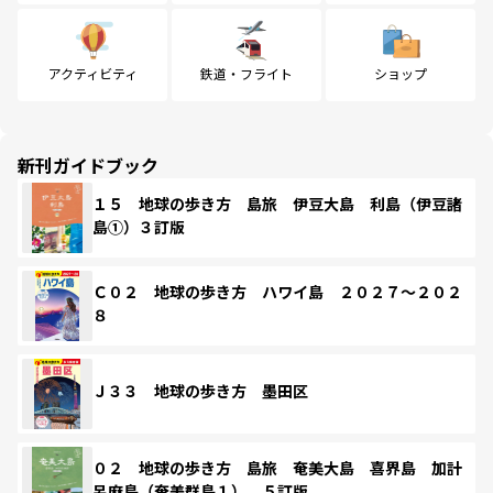
アクティビティ
鉄道・フライト
ショップ
新刊ガイドブック
１５ 地球の歩き方 島旅 伊豆大島 利島（伊豆諸
島①）３訂版
Ｃ０２ 地球の歩き方 ハワイ島 ２０２７～２０２
８
Ｊ３３ 地球の歩き方 墨田区
０２ 地球の歩き方 島旅 奄美大島 喜界島 加計
呂麻島（奄美群島１） ５訂版