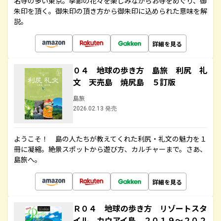
名寺の多い東京。季節の花々を楽しみながらお寺をめぐり、御
朱印を頂く。御朱印の頂き方から御朱印に込められた意味を解
説。
詳細を見る
０４ 地球の歩き方 島旅 利尻 礼
文 天売島 焼尻島 ５訂版
島旅
2026.02.13 発売
ようこそ！ 島の人たちが教えてくれた利尻・礼文の魅力を１
冊に凝縮。絶景スポットから遊び方、カルチャーまで。さあ、
島旅へ。
詳細を見る
Ｒ０４ 地球の歩き方 リゾートスタ
イル カウアイ島 ２０１９～２０２