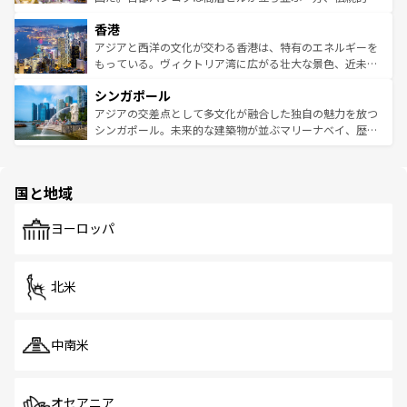
世界中の食通を魅了してやまないベトナム料理も魅力のひ
寺院や市場がいたるところに点在し、古きよき文化と現代
香港
とつ。フォーやバインミー、ベトナムコーヒーなどは、ぜ
の活気が交差している。北部ではチェンマイなどの山岳地
ひ現地で味わいたい。どの地域を訪れてもあたたかい人々
帯で自然と触れ合い、南部ではプーケットやクラビの美し
アジアと西洋の文化が交わる香港は、特有のエネルギーを
が旅行者を迎えてくれるので、きっと忘れられない旅にな
いビーチでリゾート気分を楽しむことができる。タイ料理
もっている。ヴィクトリア湾に広がる壮大な景色、近未来
るはずだ。 なお、新着のベトナム情報は
コンテンツ一覧
を
は世界的に有名で、屋台から高級レストランまで味覚を刺
的なアートスポット、そして歴史と現代が融合した町並
参照してほしい。
シンガポール
激する。気候は一年中温暖で、どの季節にも異なる楽しみ
み、どこを訪れても感動するはず。観光スポットが密集し
が待っている。親しみやすいタイの人々、仏教を中心とし
ており、効率よく見どころを回れるのも魅力。息をのむよ
アジアの交差点として多文化が融合した独自の魅力を放つ
た文化、そして多様な観光資源が、訪れる旅人を魅了し続
うな絶景から文化的な体験まで、香港を存分に楽しみ尽く
シンガポール。未来的な建築物が並ぶマリーナベイ、歴史
ける。 なお、新着のタイ情報は
コンテンツ一覧
を参照して
そう。 なお、新着の香港情報は
コンテンツ一覧
を参照して
と伝統を感じられるエスニックタウン、多数の緑豊かな公
ほしい。
ほしい。
園や自然保護区など、自然が調和した近代的な景観と文化
の多様性あふれるカラフルな町は、どこを歩いても新しい
国と地域
発見がある。さらに、治安のよさや充実した公共交通機関
も、旅行者にとっては魅力的なポイント。グルメも豊富
で、ホーカーズは地元の風情を楽しめる外せないスポット
ヨーロッパ
だ。訪れる人を飽きさせないシンガポールで、多様な魅力
を体感しよう。 なお、新着のシンガポール情報は
コンテン
ツ一覧
を参照してほしい。
北米
中南米
オセアニア