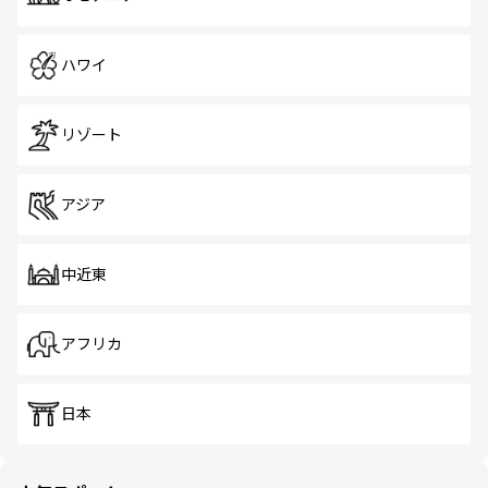
ハワイ
リゾート
アジア
中近東
アフリカ
日本