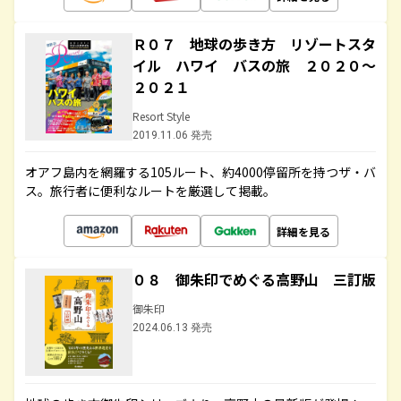
Ｒ０７ 地球の歩き方 リゾートスタ
イル ハワイ バスの旅 ２０２０～
２０２１
Resort Style
2019.11.06 発売
オアフ島内を網羅する105ルート、約4000停留所を持つザ・バ
ス。旅行者に便利なルートを厳選して掲載。
詳細を見る
０８ 御朱印でめぐる高野山 三訂版
御朱印
2024.06.13 発売