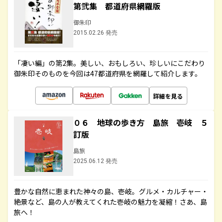
第弐集 都道府県網羅版
御朱印
2015.02.26 発売
「凄い編」の第2集。美しい、おもしろい、珍しいにこだわり
御朱印そのものを今回は47都道府県を網羅して紹介します。
詳細を見る
０６ 地球の歩き方 島旅 壱岐 ５
訂版
島旅
2025.06.12 発売
豊かな自然に恵まれた神々の島、壱岐。グルメ・カルチャー・
絶景など、島の人が教えてくれた壱岐の魅力を凝縮！さあ、島
旅へ！