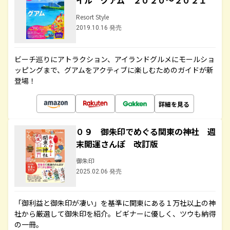
イル グアム ２０２０～２０２１
Resort Style
2019.10.16 発売
ビーチ巡りにアトラクション、アイランドグルメにモールショ
ッピングまで、グアムをアクティブに楽しむためのガイドが新
登場！
詳細を見る
０９ 御朱印でめぐる関東の神社 週
末開運さんぽ 改訂版
御朱印
2025.02.06 発売
「御利益と御朱印が凄い」を基準に関東にある１万社以上の神
社から厳選して御朱印を紹介。ビギナーに優しく、ツウも納得
の一冊。