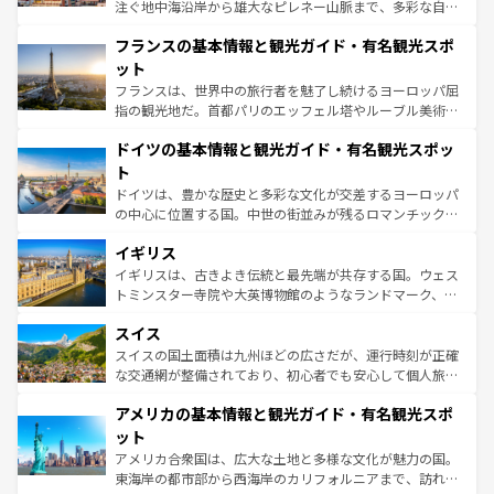
できる。朝目覚めてから夜眠るまで、すべての瞬間を楽し
注ぐ地中海沿岸から雄大なピレネー山脈まで、多彩な自然
ませてくれるイタリアで、忘れられない旅をしてみよう！
と文化が詰まったヨーロッパ屈指の旅行先だ。多様な地域
なお、新着のイタリア情報は
コンテンツ一覧
を参照してほ
フランスの基本情報と観光ガイド・有名観光スポ
文化が根付くこの国では、情熱的なフラメンコ、熱気あふ
しい。
れる闘牛、そして美味しいタパスが生活の一部となってい
ット
る。首都マドリードの洗練された雰囲気や、バルセロナの
フランスは、世界中の旅行者を魅了し続けるヨーロッパ屈
アートに溢れた街角から、地方では古代ローマ遺跡や中世
指の観光地だ。首都パリのエッフェル塔やルーブル美術館
の城塞都市、穏やかなビーチリゾートまで多彩な表情を見
といった象徴的なスポットから、田舎町の古風な美しさま
せる。地方によって風土や気候が異なるスペインはその個
ドイツの基本情報と観光ガイド・有名観光スポッ
で、幅広い魅力が詰まっている。華麗な宮殿、歴史的な大
性で訪れる人を魅了する。 なお、新着のスペイン情報は
コ
聖堂、美しいビーチ、そして豊かな自然が、訪れる者を心
ト
ンテンツ一覧
を参照してほしい。
から魅了する。また、フランスは美食の国としても知ら
ドイツは、豊かな歴史と多彩な文化が交差するヨーロッパ
れ、フランス料理はユネスコ無形文化遺産にも登録されて
の中心に位置する国。中世の街並みが残るロマンチック街
いる。シャンパンの発祥地であるランス、プロヴァンスの
道から、未来を先取りするようなモダンな都市まで多様な
香り高いラベンダー畑など、多彩な楽しみ方が可能だ。さ
イギリス
顔を持つこの国は、どこを歩いても飽きることがない。ベ
らに、パリ以外の地域にも魅力が溢れており、どの街角に
ルリンの文化的活気、バイエルン州のアルプスの絶景、そ
イギリスは、古きよき伝統と最先端が共存する国。ウェス
も豊かな歴史と文化が息づいている。パリ以外の個性あふ
してライン川沿いのワイン畑といった風景は必見。ビール
トミンスター寺院や大英博物館のようなランドマーク、歴
れる地方に足を運ぶとそれぞれで全く異なる文化を体験で
とソーセージを味わいながら地元の人と過ごす楽しい時間
史ある大学都市、美しい丘陵地帯や牧歌的な風景など、エ
きるだろう。 なお、新着のフランス情報は
コンテンツ一覧
スイス
は、お酒好きな人にはぜひ体験してほしい。 なお、新着の
リアごとに異なる魅力がある。また、優雅なアフタヌーン
を参照してほしい。
ドイツ情報は
コンテンツ一覧
を参照してほしい。
ティー、ビール好きにはたまらない英国パブ、サッカー観
スイスの国土面積は九州ほどの広さだが、運行時刻が正確
戦など、本場だからこそできる体験も豊富。イギリスを旅
な交通網が整備されており、初心者でも安心して個人旅行
して楽しみつくそう。 なお、新着のイギリス情報は
コンテ
を楽しめる。日本同様に時刻表どおりの旅が可能だ。中世
アメリカの基本情報と観光ガイド・有名観光スポ
ンツ一覧
を参照してほしい。
の建物がそのまま残る町や、スイスならではのユニークな
博物館もあり、アルプス観光だけでなく町歩きも満喫する
ット
ことができる。国民の所得が高いため物価も高いが、旅行
アメリカ合衆国は、広大な土地と多様な文化が魅力の国。
者向けの交通パス提供のサービスもあり、うまく活用すれ
東海岸の都市部から西海岸のカリフォルニアまで、訪れる
ば市内交通費無料で観光を楽しむこともできる。 なお、新