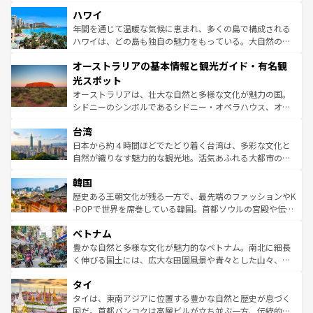
場所ごとに異なる風景と体験が待っている。ニューヨーク
着のスイス情報は
コンテンツ一覧
を参照してほしい。
ハワイ
のような巨大都市は、観光、ショッピング、エンターテイ
ンメントが詰まった刺激的なスポットだ。一方、アメリカ
年間を通じて温暖な気候に恵まれ、多くの島で構成される
西部には大自然が広がり、グランドキャニオンやイエロー
ハワイは、どの島も独自の魅力をもっている。大自然の神
ストーン国立公園といった絶景が堪能できる。さらに、南
秘を感じたいなら、火山が生み出した壮大な景観を誇るハ
オーストラリアの基本情報と観光ガイド・有名観
部のニューオーリンズでは、音楽と美食が融合した独特の
ワイ島は見逃せない。また、定番の観光地といえばオアフ
文化が魅力。旅行者はアメリカの各地域で異なる魅力を楽
島だが、静かな自然を求めるならマウイ島やカウアイ島が
光スポット
しみながら、その多様性と豊かな歴史を感じることができ
おすすめ。エメラルドグリーンに輝く海をはじめ、豊かな
オーストラリアは、壮大な自然と多様な文化が魅力の国。
るだろう。車でのロードトリップや列車の旅も、アメリカ
文化や歴史が息づいている。「アロハスピリット」と呼ば
シドニーのシンボルであるシドニー・オペラハウス、オー
ならではの贅沢な旅のスタイルだ。 なお、新着のアメリカ
れるおもてなしの心で訪れる人々を迎えてくれるハワイの
ストラリア東海岸北部に広がる大サンゴ礁地帯グレートバ
情報は
コンテンツ一覧
を参照してほしい。
人々、おいしいローカルフードやハワイアンミュージッ
台湾
リアリーフや大陸中央部にそびえるウルル（エアーズロッ
ク、伝統的なフラダンスなど、すべてがハワイの魅力を彩
ク）、タスマニアの美しい原生林やケアンズの熱帯雨林な
日本から約４時間ほどでたどり着く台湾は、多彩な文化と
っている。訪れるたびに新しい発見と感動が待っているハ
ど、見どころがたくさん。また、カフェやワイン、オージ
自然が織りなす魅力的な観光地。活気あふれる大都市の台
ワイを、存分に味わってほしい。 なお、新着のハワイ情報
ービーフなどの食文化も豊かで、美味しいものであふれて
北やノスタルジックな町並みが人気な九份（ジォウフェ
は
コンテンツ一覧
を参照してほしい。
韓国
いる。アクティビティも充実しており、サーフィンやダイ
ン）、静ひつな山岳地帯である台湾東部など、都市の喧騒
ビング、ハイキングなど、アウトドア好きにはたまらな
と山間の静けさが共存しており、訪れる人に新しい発見と
歴史ある王朝文化が残る一方で、最先端のファッションやK
い。オーストラリアの多彩な魅力を存分に味わいつくそ
驚きをもたらしてくれる。また、奥深い台湾の食文化も魅
-POPで世界を席巻している韓国。首都ソウルの宮殿や伝統
う。 なお、新着のオーストラリア情報は
コンテンツ一覧
を
力で、夜市などの屋台グルメから高級料理、ヘルシーで美
家屋が並ぶエリアでは韓国の歴史と文化に浸ることがで
参照してほしい。
ベトナム
容にもいいと評判のスイーツなど、バラエティ豊かな料理
き、地方に足を延ばせば四季折々の自然美を楽しむことが
が味わえる。 なお、新着の台湾情報は
コンテンツ一覧
を参
できる。そして、キムチや焼肉、絶品のストリートフード
豊かな自然と多様な文化が魅力的なベトナム。南北に細長
照してほしい。
まで、さまざまな韓国料理が待っている。夜には、韓国な
く伸びる国土には、広大な田園風景や青々とした山々、世
らではのナイトライフも堪能できる。あたたかいホスピタ
界遺産に登録された壮大な自然景観が点在し、都市部では
タイ
リティに包まれながら、韓国の多彩な魅力を心ゆくまで味
急速な発展と共に伝統が息づく。ハノイの古い町並みやホ
わってみてほしい。 なお、新着の韓国情報は
コンテンツ一
ーチミン市のフランス統治時代の建物も、独特の雰囲気を
タイは、東南アジアに位置する豊かな自然と歴史が息づく
覧
を参照してほしい。
醸し出している。また、バラエティの豊かさとおいしさで
国だ。首都バンコクは高層ビルが立ち並ぶ一方、伝統的な