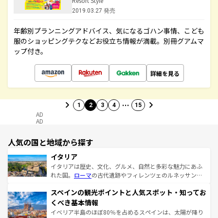
Resort Style
2019.03.27 発売
年齢別プランニングアドバイス、気になるゴハン事情、こども
服のショッピングテクなどお役立ち情報が満載。別冊グアムマ
ップ付き。
詳細を見る
…
1
2
3
4
15
AD
AD
人気の国と地域から探す
イタリア
イタリアは歴史、文化、グルメ、自然と多彩な魅力にあふ
れた国。
ローマ
の古代遺跡やフィレンツェのルネッサンス
美術、ヴェネツィアの運河など、歴史あるスポットはもち
スペインの観光ポイントと人気スポット・知ってお
ろん、トスカーナの美しい田園風景やアマルフィ海岸の絶
景など、自然景観も見逃せない。観光の合間には、本場の
くべき基本情報
ピザやパスタなど、絶品のイタリア料理を堪能することも
イベリア半島のほぼ80％を占めるスペインは、太陽が降り