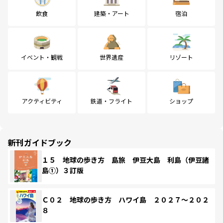
飲食
建築・アート
宿泊
イベント・観戦
世界遺産
リゾート
アクティビティ
鉄道・フライト
ショップ
新刊ガイドブック
１５ 地球の歩き方 島旅 伊豆大島 利島（伊豆諸
島①）３訂版
Ｃ０２ 地球の歩き方 ハワイ島 ２０２７～２０２
８