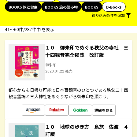
BOOKS 旅と健康
BOOKS 旅の読み物
BOOKS
D-Books
絞り込み条件を追加
41〜60件/287件中 を表示
１０ 御朱印でめぐる秩父の寺社 三
十四観音完全掲載 改訂版
御朱印
2020.01.22 発売
都心からも日帰り可能で日本百観音のひとつである秩父三十四
観音霊場と三大神社をめぐりながら御朱印を頂こう。
詳細を見る
１０ 地球の歩き方 島旅 佐渡 ４
訂版