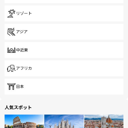
リゾート
アジア
中近東
アフリカ
日本
人気スポット