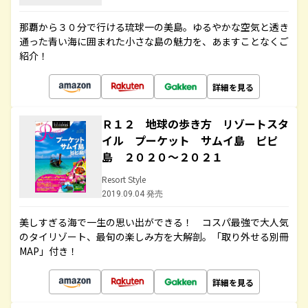
那覇から３０分で行ける琉球一の美島。ゆるやかな空気と透き
通った青い海に囲まれた小さな島の魅力を、あますことなくご
紹介！
詳細を見る
Ｒ１２ 地球の歩き方 リゾートスタ
イル プーケット サムイ島 ピピ
島 ２０２０～２０２１
Resort Style
2019.09.04 発売
美しすぎる海で一生の思い出ができる！ コスパ最強で大人気
のタイリゾート、最旬の楽しみ方を大解剖。「取り外せる別冊
MAP」付き！
詳細を見る