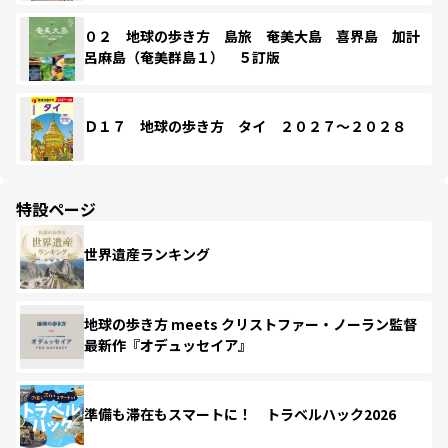
０２ 地球の歩き方 島旅 奄美大島 喜界島 加計
呂麻島（奄美群島１） ５訂版
Ｄ１７ 地球の歩き方 タイ ２０２７～２０２８
特設ページ
世界遺産ランキング
地球の歩き方 meets クリストファー・ノーラン監督
最新作『オデュッセイア』
準備も滞在もスマートに！ トラベルハック2026