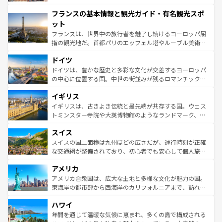
できる。朝目覚めてから夜眠るまで、すべての瞬間を楽し
と文化が詰まったヨーロッパ屈指の旅行先だ。多様な地域
フランスの基本情報と観光ガイド・有名観光スポ
ませてくれるイタリアで、忘れられない旅をしてみよう！
文化が根付くこの国では、情熱的なフラメンコ、熱気あふ
なお、新着のイタリア情報は
コンテンツ一覧
を参照してほ
れる闘牛、そして美味しいタパスが生活の一部となってい
ット
しい。
る。首都マドリードの洗練された雰囲気や、バルセロナの
フランスは、世界中の旅行者を魅了し続けるヨーロッパ屈
アートに溢れた街角から、地方では古代ローマ遺跡や中世
指の観光地だ。首都パリのエッフェル塔やルーブル美術館
の城塞都市、穏やかなビーチリゾートまで多彩な表情を見
といった象徴的なスポットから、田舎町の古風な美しさま
せる。地方によって風土や気候が異なるスペインはその個
ドイツ
で、幅広い魅力が詰まっている。華麗な宮殿、歴史的な大
性で訪れる人を魅了する。 なお、新着のスペイン情報は
コ
聖堂、美しいビーチ、そして豊かな自然が、訪れる者を心
ドイツは、豊かな歴史と多彩な文化が交差するヨーロッパ
ンテンツ一覧
を参照してほしい。
から魅了する。また、フランスは美食の国としても知ら
の中心に位置する国。中世の街並みが残るロマンチック街
れ、フランス料理はユネスコ無形文化遺産にも登録されて
道から、未来を先取りするようなモダンな都市まで多様な
イギリス
いる。シャンパンの発祥地であるランス、プロヴァンスの
顔を持つこの国は、どこを歩いても飽きることがない。ベ
香り高いラベンダー畑など、多彩な楽しみ方が可能だ。さ
ルリンの文化的活気、バイエルン州のアルプスの絶景、そ
イギリスは、古きよき伝統と最先端が共存する国。ウェス
らに、パリ以外の地域にも魅力が溢れており、どの街角に
してライン川沿いのワイン畑といった風景は必見。ビール
トミンスター寺院や大英博物館のようなランドマーク、歴
も豊かな歴史と文化が息づいている。パリ以外の個性あふ
とソーセージを味わいながら地元の人と過ごす楽しい時間
史ある大学都市、美しい丘陵地帯や牧歌的な風景など、エ
れる地方に足を運ぶとそれぞれで全く異なる文化を体験で
スイス
は、お酒好きな人にはぜひ体験してほしい。 なお、新着の
リアごとに異なる魅力がある。また、優雅なアフタヌーン
きるだろう。 なお、新着のフランス情報は
コンテンツ一覧
ドイツ情報は
コンテンツ一覧
を参照してほしい。
ティー、ビール好きにはたまらない英国パブ、サッカー観
スイスの国土面積は九州ほどの広さだが、運行時刻が正確
を参照してほしい。
戦など、本場だからこそできる体験も豊富。イギリスを旅
な交通網が整備されており、初心者でも安心して個人旅行
して楽しみつくそう。 なお、新着のイギリス情報は
コンテ
を楽しめる。日本同様に時刻表どおりの旅が可能だ。中世
アメリカ
ンツ一覧
を参照してほしい。
の建物がそのまま残る町や、スイスならではのユニークな
博物館もあり、アルプス観光だけでなく町歩きも満喫する
アメリカ合衆国は、広大な土地と多様な文化が魅力の国。
ことができる。国民の所得が高いため物価も高いが、旅行
東海岸の都市部から西海岸のカリフォルニアまで、訪れる
者向けの交通パス提供のサービスもあり、うまく活用すれ
場所ごとに異なる風景と体験が待っている。ニューヨーク
ハワイ
ば市内交通費無料で観光を楽しむこともできる。 なお、新
のような巨大都市は、観光、ショッピング、エンターテイ
着のスイス情報は
コンテンツ一覧
を参照してほしい。
ンメントが詰まった刺激的なスポットだ。一方、アメリカ
年間を通じて温暖な気候に恵まれ、多くの島で構成される