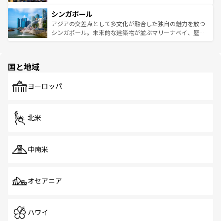
るはずだ。 なお、新着のベトナム情報は
コンテンツ一覧
を
は世界的に有名で、屋台から高級レストランまで味覚を刺
的なアートスポット、そして歴史と現代が融合した町並
参照してほしい。
シンガポール
激する。気候は一年中温暖で、どの季節にも異なる楽しみ
み、どこを訪れても感動するはず。観光スポットが密集し
が待っている。親しみやすいタイの人々、仏教を中心とし
ており、効率よく見どころを回れるのも魅力。息をのむよ
アジアの交差点として多文化が融合した独自の魅力を放つ
た文化、そして多様な観光資源が、訪れる旅人を魅了し続
うな絶景から文化的な体験まで、香港を存分に楽しみ尽く
シンガポール。未来的な建築物が並ぶマリーナベイ、歴史
ける。 なお、新着のタイ情報は
コンテンツ一覧
を参照して
そう。 なお、新着の香港情報は
コンテンツ一覧
を参照して
と伝統を感じられるエスニックタウン、多数の緑豊かな公
ほしい。
ほしい。
園や自然保護区など、自然が調和した近代的な景観と文化
の多様性あふれるカラフルな町は、どこを歩いても新しい
国と地域
発見がある。さらに、治安のよさや充実した公共交通機関
も、旅行者にとっては魅力的なポイント。グルメも豊富
で、ホーカーズは地元の風情を楽しめる外せないスポット
ヨーロッパ
だ。訪れる人を飽きさせないシンガポールで、多様な魅力
を体感しよう。 なお、新着のシンガポール情報は
コンテン
ツ一覧
を参照してほしい。
北米
中南米
オセアニア
ハワイ