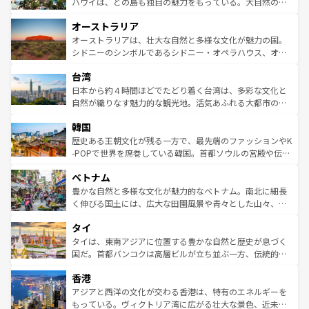
西部には大自然が広がり、グランドキャニオンやイエロー
ハワイは、どの島も独自の魅力をもっている。大自然の神
ストーン国立公園といった絶景が堪能できる。さらに、南
秘を感じたいなら、火山が生み出した壮大な景観を誇るハ
オーストラリア
部のニューオーリンズでは、音楽と美食が融合した独特の
ワイ島は見逃せない。また、定番の観光地といえばオアフ
文化が魅力。旅行者はアメリカの各地域で異なる魅力を楽
島だが、静かな自然を求めるならマウイ島やカウアイ島が
オーストラリアは、壮大な自然と多様な文化が魅力の国。
しみながら、その多様性と豊かな歴史を感じることができ
おすすめ。エメラルドグリーンに輝く海をはじめ、豊かな
シドニーのシンボルであるシドニー・オペラハウス、オー
るだろう。車でのロードトリップや列車の旅も、アメリカ
文化や歴史が息づいている。「アロハスピリット」と呼ば
ストラリア東海岸北部に広がる大サンゴ礁地帯グレートバ
ならではの贅沢な旅のスタイルだ。 なお、新着のアメリカ
台湾
れるおもてなしの心で訪れる人々を迎えてくれるハワイの
リアリーフや大陸中央部にそびえるウルル（エアーズロッ
情報は
コンテンツ一覧
を参照してほしい。
人々、おいしいローカルフードやハワイアンミュージッ
ク）、タスマニアの美しい原生林やケアンズの熱帯雨林な
日本から約４時間ほどでたどり着く台湾は、多彩な文化と
ク、伝統的なフラダンスなど、すべてがハワイの魅力を彩
ど、見どころがたくさん。また、カフェやワイン、オージ
自然が織りなす魅力的な観光地。活気あふれる大都市の台
っている。訪れるたびに新しい発見と感動が待っているハ
ービーフなどの食文化も豊かで、美味しいものであふれて
北やノスタルジックな町並みが人気な九份（ジォウフェ
ワイを、存分に味わってほしい。 なお、新着のハワイ情報
韓国
いる。アクティビティも充実しており、サーフィンやダイ
ン）、静ひつな山岳地帯である台湾東部など、都市の喧騒
は
コンテンツ一覧
を参照してほしい。
ビング、ハイキングなど、アウトドア好きにはたまらな
と山間の静けさが共存しており、訪れる人に新しい発見と
歴史ある王朝文化が残る一方で、最先端のファッションやK
い。オーストラリアの多彩な魅力を存分に味わいつくそ
驚きをもたらしてくれる。また、奥深い台湾の食文化も魅
-POPで世界を席巻している韓国。首都ソウルの宮殿や伝統
う。 なお、新着のオーストラリア情報は
コンテンツ一覧
を
力で、夜市などの屋台グルメから高級料理、ヘルシーで美
家屋が並ぶエリアでは韓国の歴史と文化に浸ることがで
参照してほしい。
ベトナム
容にもいいと評判のスイーツなど、バラエティ豊かな料理
き、地方に足を延ばせば四季折々の自然美を楽しむことが
が味わえる。 なお、新着の台湾情報は
コンテンツ一覧
を参
できる。そして、キムチや焼肉、絶品のストリートフード
豊かな自然と多様な文化が魅力的なベトナム。南北に細長
照してほしい。
まで、さまざまな韓国料理が待っている。夜には、韓国な
く伸びる国土には、広大な田園風景や青々とした山々、世
らではのナイトライフも堪能できる。あたたかいホスピタ
界遺産に登録された壮大な自然景観が点在し、都市部では
タイ
リティに包まれながら、韓国の多彩な魅力を心ゆくまで味
急速な発展と共に伝統が息づく。ハノイの古い町並みやホ
わってみてほしい。 なお、新着の韓国情報は
コンテンツ一
ーチミン市のフランス統治時代の建物も、独特の雰囲気を
タイは、東南アジアに位置する豊かな自然と歴史が息づく
覧
を参照してほしい。
醸し出している。また、バラエティの豊かさとおいしさで
国だ。首都バンコクは高層ビルが立ち並ぶ一方、伝統的な
世界中の食通を魅了してやまないベトナム料理も魅力のひ
寺院や市場がいたるところに点在し、古きよき文化と現代
香港
とつ。フォーやバインミー、ベトナムコーヒーなどは、ぜ
の活気が交差している。北部ではチェンマイなどの山岳地
ひ現地で味わいたい。どの地域を訪れてもあたたかい人々
帯で自然と触れ合い、南部ではプーケットやクラビの美し
アジアと西洋の文化が交わる香港は、特有のエネルギーを
が旅行者を迎えてくれるので、きっと忘れられない旅にな
いビーチでリゾート気分を楽しむことができる。タイ料理
もっている。ヴィクトリア湾に広がる壮大な景色、近未来