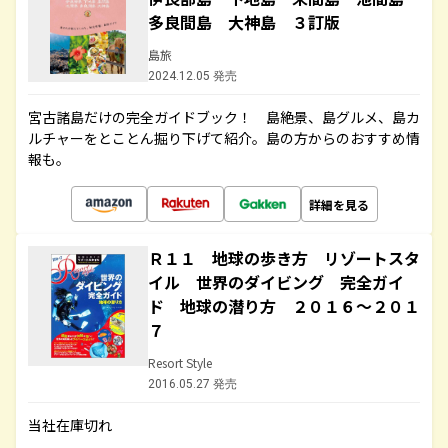
多良間島 大神島 ３訂版
島旅
2024.12.05 発売
宮古諸島だけの完全ガイドブック！ 島絶景、島グルメ、島カ
ルチャーをとことん掘り下げて紹介。島の方からのおすすめ情
報も。
詳細を見る
Ｒ１１ 地球の歩き方 リゾートスタ
イル 世界のダイビング 完全ガイ
ド 地球の潜り方 ２０１６～２０１
７
Resort Style
2016.05.27 発売
当社在庫切れ