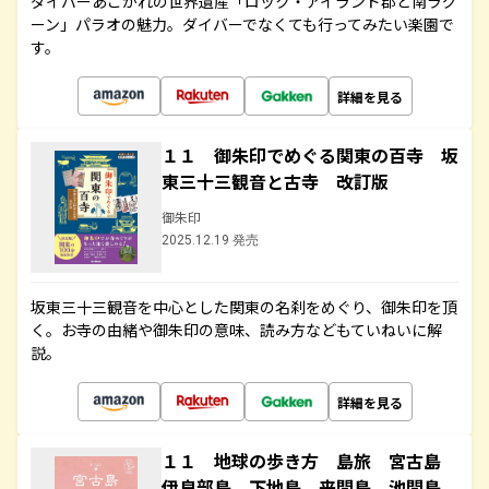
ダイバーあこがれの世界遺産「ロック・アイランド郡と南ラグ
ーン」パラオの魅力。ダイバーでなくても行ってみたい楽園で
す。
詳細を見る
１１ 御朱印でめぐる関東の百寺 坂
東三十三観音と古寺 改訂版
御朱印
2025.12.19 発売
坂東三十三観音を中心とした関東の名刹をめぐり、御朱印を頂
く。お寺の由緒や御朱印の意味、読み方などもていねいに解
説。
詳細を見る
１１ 地球の歩き方 島旅 宮古島
伊良部島 下地島 来間島 池間島