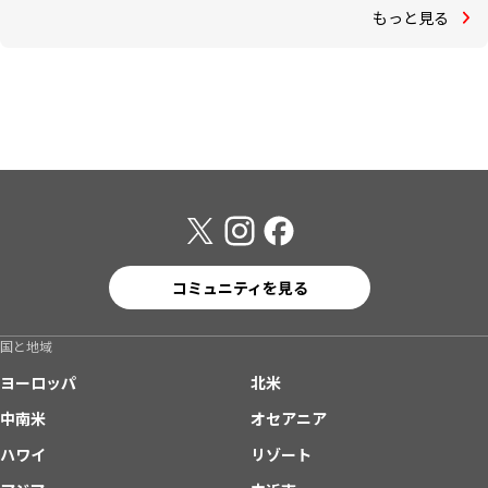
もっと見る
コミュニティを見る
国と地域
ヨーロッパ
北米
中南米
オセアニア
ハワイ
リゾート