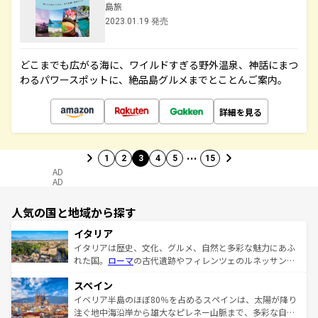
島旅
2023.01.19 発売
どこまでも広がる海に、ワイルドすぎる野外温泉、神話にまつ
わるパワースポットに、絶品島グルメまでとことんご案内。
詳細を見る
…
1
2
3
4
5
15
AD
AD
人気の国と地域から探す
イタリア
イタリアは歴史、文化、グルメ、自然と多彩な魅力にあふ
れた国。
ローマ
の古代遺跡やフィレンツェのルネッサンス
美術、ヴェネツィアの運河など、歴史あるスポットはもち
スペイン
ろん、トスカーナの美しい田園風景やアマルフィ海岸の絶
景など、自然景観も見逃せない。観光の合間には、本場の
イベリア半島のほぼ80％を占めるスペインは、太陽が降り
ピザやパスタなど、絶品のイタリア料理を堪能することも
注ぐ地中海沿岸から雄大なピレネー山脈まで、多彩な自然