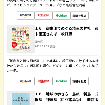
お気軽に楽しめる南国リゾートセブの極上リゾートホテルにス
パ、ダイビングにグルメ・ショップなど最新情報満載！
詳細を見る
１６ 御朱印でめぐる埼玉の神社 週
末開運さんぽ 改訂版
御朱印
2023.12.07 発売
「御利益と御朱印が凄い」を基準に、埼玉県内に数千社ある神
社から厳選して御朱印を紹介。ビギナーに優しく、ツウも納得
の一冊。
詳細を見る
１６ 地球の歩き方 島旅 新島 式
根島 神津島（伊豆諸島②） 改訂版