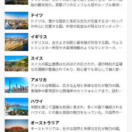
アートに溢れた街角から、地方では古代ローマ遺跡や中世
指の観光地だ。首都パリのエッフェル塔やルーブル美術館
の城塞都市、穏やかなビーチリゾートまで多彩な表情を見
といった象徴的なスポットから、田舎町の古風な美しさま
せる。地方によって風土や気候が異なるスペインはその個
ドイツ
で、幅広い魅力が詰まっている。華麗な宮殿、歴史的な大
性で訪れる人を魅了する。 なお、新着のスペイン情報は
コ
聖堂、美しいビーチ、そして豊かな自然が、訪れる者を心
ドイツは、豊かな歴史と多彩な文化が交差するヨーロッパ
ンテンツ一覧
を参照してほしい。
から魅了する。また、フランスは美食の国としても知ら
の中心に位置する国。中世の街並みが残るロマンチック街
れ、フランス料理はユネスコ無形文化遺産にも登録されて
道から、未来を先取りするようなモダンな都市まで多様な
イギリス
いる。シャンパンの発祥地であるランス、プロヴァンスの
顔を持つこの国は、どこを歩いても飽きることがない。ベ
香り高いラベンダー畑など、多彩な楽しみ方が可能だ。さ
ルリンの文化的活気、バイエルン州のアルプスの絶景、そ
イギリスは、古きよき伝統と最先端が共存する国。ウェス
らに、パリ以外の地域にも魅力が溢れており、どの街角に
してライン川沿いのワイン畑といった風景は必見。ビール
トミンスター寺院や大英博物館のようなランドマーク、歴
も豊かな歴史と文化が息づいている。パリ以外の個性あふ
とソーセージを味わいながら地元の人と過ごす楽しい時間
史ある大学都市、美しい丘陵地帯や牧歌的な風景など、エ
れる地方に足を運ぶとそれぞれで全く異なる文化を体験で
スイス
は、お酒好きな人にはぜひ体験してほしい。 なお、新着の
リアごとに異なる魅力がある。また、優雅なアフタヌーン
きるだろう。 なお、新着のフランス情報は
コンテンツ一覧
ドイツ情報は
コンテンツ一覧
を参照してほしい。
ティー、ビール好きにはたまらない英国パブ、サッカー観
スイスの国土面積は九州ほどの広さだが、運行時刻が正確
を参照してほしい。
戦など、本場だからこそできる体験も豊富。イギリスを旅
な交通網が整備されており、初心者でも安心して個人旅行
して楽しみつくそう。 なお、新着のイギリス情報は
コンテ
を楽しめる。日本同様に時刻表どおりの旅が可能だ。中世
アメリカ
ンツ一覧
を参照してほしい。
の建物がそのまま残る町や、スイスならではのユニークな
博物館もあり、アルプス観光だけでなく町歩きも満喫する
アメリカ合衆国は、広大な土地と多様な文化が魅力の国。
ことができる。国民の所得が高いため物価も高いが、旅行
東海岸の都市部から西海岸のカリフォルニアまで、訪れる
者向けの交通パス提供のサービスもあり、うまく活用すれ
場所ごとに異なる風景と体験が待っている。ニューヨーク
ハワイ
ば市内交通費無料で観光を楽しむこともできる。 なお、新
のような巨大都市は、観光、ショッピング、エンターテイ
着のスイス情報は
コンテンツ一覧
を参照してほしい。
ンメントが詰まった刺激的なスポットだ。一方、アメリカ
年間を通じて温暖な気候に恵まれ、多くの島で構成される
西部には大自然が広がり、グランドキャニオンやイエロー
ハワイは、どの島も独自の魅力をもっている。大自然の神
ストーン国立公園といった絶景が堪能できる。さらに、南
秘を感じたいなら、火山が生み出した壮大な景観を誇るハ
オーストラリア
部のニューオーリンズでは、音楽と美食が融合した独特の
ワイ島は見逃せない。また、定番の観光地といえばオアフ
文化が魅力。旅行者はアメリカの各地域で異なる魅力を楽
島だが、静かな自然を求めるならマウイ島やカウアイ島が
オーストラリアは、壮大な自然と多様な文化が魅力の国。