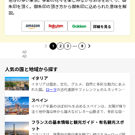
名寺の多い東京。季節の花々を楽しみながらお寺をめぐり、御
朱印を頂く。御朱印の頂き方から御朱印に込められた意味を解
説。
詳細を見る
…
1
2
3
8
AD
AD
人気の国と地域から探す
イタリア
イタリアは歴史、文化、グルメ、自然と多彩な魅力にあふ
れた国。
ローマ
の古代遺跡やフィレンツェのルネッサンス
美術、ヴェネツィアの運河など、歴史あるスポットはもち
スペイン
ろん、トスカーナの美しい田園風景やアマルフィ海岸の絶
景など、自然景観も見逃せない。観光の合間には、本場の
イベリア半島のほぼ80％を占めるスペインは、太陽が降り
ピザやパスタなど、絶品のイタリア料理を堪能することも
注ぐ地中海沿岸から雄大なピレネー山脈まで、多彩な自然
できる。朝目覚めてから夜眠るまで、すべての瞬間を楽し
と文化が詰まったヨーロッパ屈指の旅行先だ。多様な地域
フランスの基本情報と観光ガイド・有名観光スポ
ませてくれるイタリアで、忘れられない旅をしてみよう！
文化が根付くこの国では、情熱的なフラメンコ、熱気あふ
なお、新着のイタリア情報は
コンテンツ一覧
を参照してほ
れる闘牛、そして美味しいタパスが生活の一部となってい
ット
しい。
る。首都マドリードの洗練された雰囲気や、バルセロナの
フランスは、世界中の旅行者を魅了し続けるヨーロッパ屈