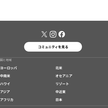
コミュニティを見る
国と地域
ヨーロッパ
北米
中南米
オセアニア
ハワイ
リゾート
アジア
中近東
アフリカ
日本