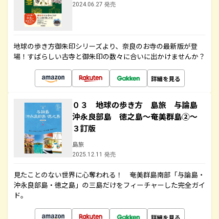
2024.06.27 発売
地球の歩き方御朱印シリーズより、奈良のお寺の最新版が登
場！すばらしい古寺と御朱印の数々に合いに出かけませんか？
詳細を見る
０３ 地球の歩き方 島旅 与論島
沖永良部島 徳之島～奄美群島②～
３訂版
島旅
2025.12.11 発売
見たことのない世界に心奪われる！ 奄美群島南部「与論島・
沖永良部島・徳之島」の三島だけをフィーチャーした完全ガイ
ド。
詳細を見る