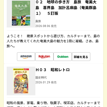
０２ 地球の歩き方 島旅 奄美大
島 喜界島 加計呂麻島（奄美群島
１） ５訂版
島旅
2026.08.06 発売
ようこそ！ 絶景スポットから遊び方、カルチャーまで、島の
人たちが教えてくれた奄美大島の魅力を1冊に凝縮。さあ、島
旅へ。
詳細を見る
Ｈ０３ 昭和レトロ
歴史時代
2026.01.29 発売
昭和の風景、家電、乗り物、駄菓子、喫茶店、カルチャーまで