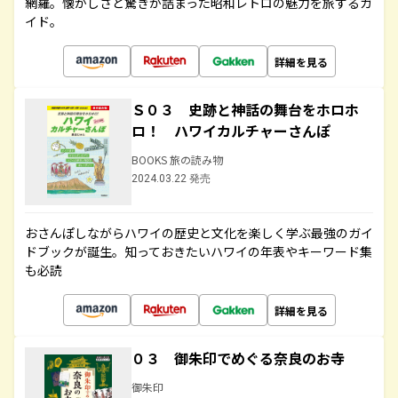
網羅。懐かしさと驚きが詰まった昭和レトロの魅力を旅するガ
イド。
詳細を見る
Ｓ０３ 史跡と神話の舞台をホロホ
ロ！ ハワイカルチャーさんぽ
BOOKS 旅の読み物
2024.03.22 発売
おさんぽしながらハワイの歴史と文化を楽しく学ぶ最強のガイ
ドブックが誕生。知っておきたいハワイの年表やキーワード集
も必読
詳細を見る
０３ 御朱印でめぐる奈良のお寺
御朱印