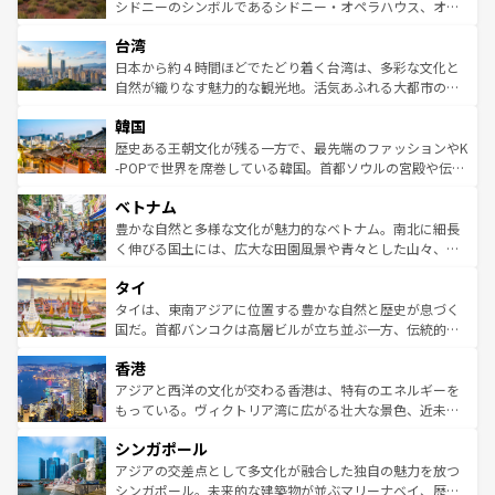
しみながら、その多様性と豊かな歴史を感じることができ
おすすめ。エメラルドグリーンに輝く海をはじめ、豊かな
シドニーのシンボルであるシドニー・オペラハウス、オー
るだろう。車でのロードトリップや列車の旅も、アメリカ
文化や歴史が息づいている。「アロハスピリット」と呼ば
ストラリア東海岸北部に広がる大サンゴ礁地帯グレートバ
ならではの贅沢な旅のスタイルだ。 なお、新着のアメリカ
台湾
れるおもてなしの心で訪れる人々を迎えてくれるハワイの
リアリーフや大陸中央部にそびえるウルル（エアーズロッ
情報は
コンテンツ一覧
を参照してほしい。
人々、おいしいローカルフードやハワイアンミュージッ
ク）、タスマニアの美しい原生林やケアンズの熱帯雨林な
日本から約４時間ほどでたどり着く台湾は、多彩な文化と
ク、伝統的なフラダンスなど、すべてがハワイの魅力を彩
ど、見どころがたくさん。また、カフェやワイン、オージ
自然が織りなす魅力的な観光地。活気あふれる大都市の台
っている。訪れるたびに新しい発見と感動が待っているハ
ービーフなどの食文化も豊かで、美味しいものであふれて
北やノスタルジックな町並みが人気な九份（ジォウフェ
ワイを、存分に味わってほしい。 なお、新着のハワイ情報
韓国
いる。アクティビティも充実しており、サーフィンやダイ
ン）、静ひつな山岳地帯である台湾東部など、都市の喧騒
は
コンテンツ一覧
を参照してほしい。
ビング、ハイキングなど、アウトドア好きにはたまらな
と山間の静けさが共存しており、訪れる人に新しい発見と
歴史ある王朝文化が残る一方で、最先端のファッションやK
い。オーストラリアの多彩な魅力を存分に味わいつくそ
驚きをもたらしてくれる。また、奥深い台湾の食文化も魅
-POPで世界を席巻している韓国。首都ソウルの宮殿や伝統
う。 なお、新着のオーストラリア情報は
コンテンツ一覧
を
力で、夜市などの屋台グルメから高級料理、ヘルシーで美
家屋が並ぶエリアでは韓国の歴史と文化に浸ることがで
参照してほしい。
ベトナム
容にもいいと評判のスイーツなど、バラエティ豊かな料理
き、地方に足を延ばせば四季折々の自然美を楽しむことが
が味わえる。 なお、新着の台湾情報は
コンテンツ一覧
を参
できる。そして、キムチや焼肉、絶品のストリートフード
豊かな自然と多様な文化が魅力的なベトナム。南北に細長
照してほしい。
まで、さまざまな韓国料理が待っている。夜には、韓国な
く伸びる国土には、広大な田園風景や青々とした山々、世
らではのナイトライフも堪能できる。あたたかいホスピタ
界遺産に登録された壮大な自然景観が点在し、都市部では
タイ
リティに包まれながら、韓国の多彩な魅力を心ゆくまで味
急速な発展と共に伝統が息づく。ハノイの古い町並みやホ
わってみてほしい。 なお、新着の韓国情報は
コンテンツ一
ーチミン市のフランス統治時代の建物も、独特の雰囲気を
タイは、東南アジアに位置する豊かな自然と歴史が息づく
覧
を参照してほしい。
醸し出している。また、バラエティの豊かさとおいしさで
国だ。首都バンコクは高層ビルが立ち並ぶ一方、伝統的な
世界中の食通を魅了してやまないベトナム料理も魅力のひ
寺院や市場がいたるところに点在し、古きよき文化と現代
香港
とつ。フォーやバインミー、ベトナムコーヒーなどは、ぜ
の活気が交差している。北部ではチェンマイなどの山岳地
ひ現地で味わいたい。どの地域を訪れてもあたたかい人々
帯で自然と触れ合い、南部ではプーケットやクラビの美し
アジアと西洋の文化が交わる香港は、特有のエネルギーを
が旅行者を迎えてくれるので、きっと忘れられない旅にな
いビーチでリゾート気分を楽しむことができる。タイ料理
もっている。ヴィクトリア湾に広がる壮大な景色、近未来
るはずだ。 なお、新着のベトナム情報は
コンテンツ一覧
を
は世界的に有名で、屋台から高級レストランまで味覚を刺
的なアートスポット、そして歴史と現代が融合した町並
参照してほしい。
シンガポール
激する。気候は一年中温暖で、どの季節にも異なる楽しみ
み、どこを訪れても感動するはず。観光スポットが密集し
が待っている。親しみやすいタイの人々、仏教を中心とし
ており、効率よく見どころを回れるのも魅力。息をのむよ
アジアの交差点として多文化が融合した独自の魅力を放つ
た文化、そして多様な観光資源が、訪れる旅人を魅了し続
うな絶景から文化的な体験まで、香港を存分に楽しみ尽く
シンガポール。未来的な建築物が並ぶマリーナベイ、歴史