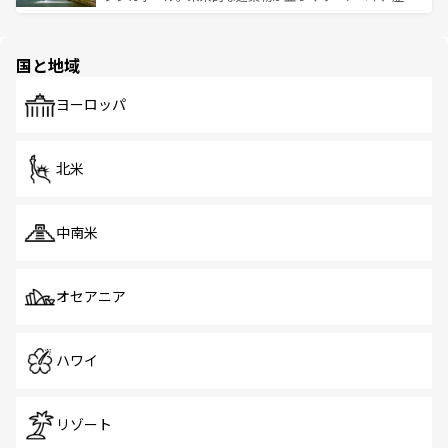
ける。 なお、新着のタイ情報は
コンテンツ一覧
を参照して
そう。 なお、新着の香港情報は
コンテンツ一覧
を参照して
と伝統を感じられるエスニックタウン、多数の緑豊かな公
ほしい。
ほしい。
園や自然保護区など、自然が調和した近代的な景観と文化
の多様性あふれるカラフルな町は、どこを歩いても新しい
国と地域
発見がある。さらに、治安のよさや充実した公共交通機関
も、旅行者にとっては魅力的なポイント。グルメも豊富
で、ホーカーズは地元の風情を楽しめる外せないスポット
ヨーロッパ
だ。訪れる人を飽きさせないシンガポールで、多様な魅力
を体感しよう。 なお、新着のシンガポール情報は
コンテン
ツ一覧
を参照してほしい。
北米
中南米
オセアニア
ハワイ
リゾート