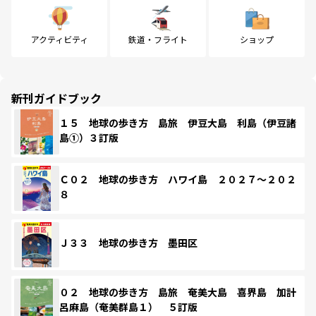
アクティビティ
鉄道・フライト
ショップ
新刊ガイドブック
１５ 地球の歩き方 島旅 伊豆大島 利島（伊豆諸
島①）３訂版
Ｃ０２ 地球の歩き方 ハワイ島 ２０２７～２０２
８
Ｊ３３ 地球の歩き方 墨田区
０２ 地球の歩き方 島旅 奄美大島 喜界島 加計
呂麻島（奄美群島１） ５訂版