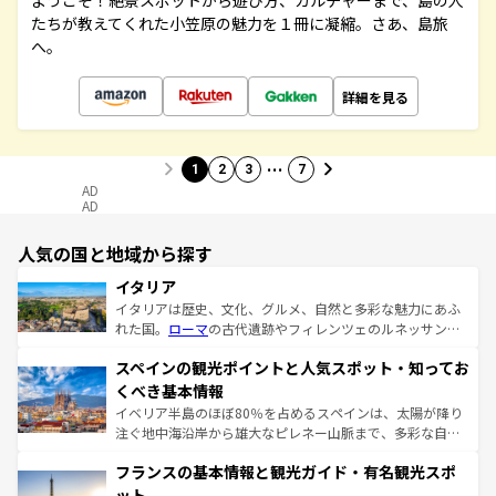
ようこそ！絶景スポットから遊び方、カルチャーまで、島の人
たちが教えてくれた小笠原の魅力を１冊に凝縮。さあ、島旅
へ。
詳細を見る
…
1
2
3
7
AD
AD
人気の国と地域から探す
イタリア
イタリアは歴史、文化、グルメ、自然と多彩な魅力にあふ
れた国。
ローマ
の古代遺跡やフィレンツェのルネッサンス
美術、ヴェネツィアの運河など、歴史あるスポットはもち
スペインの観光ポイントと人気スポット・知ってお
ろん、トスカーナの美しい田園風景やアマルフィ海岸の絶
景など、自然景観も見逃せない。観光の合間には、本場の
くべき基本情報
ピザやパスタなど、絶品のイタリア料理を堪能することも
イベリア半島のほぼ80％を占めるスペインは、太陽が降り
できる。朝目覚めてから夜眠るまで、すべての瞬間を楽し
注ぐ地中海沿岸から雄大なピレネー山脈まで、多彩な自然
ませてくれるイタリアで、忘れられない旅をしてみよう！
と文化が詰まったヨーロッパ屈指の旅行先だ。多様な地域
なお、新着のイタリア情報は
コンテンツ一覧
を参照してほ
フランスの基本情報と観光ガイド・有名観光スポ
文化が根付くこの国では、情熱的なフラメンコ、熱気あふ
しい。
れる闘牛、そして美味しいタパスが生活の一部となってい
ット