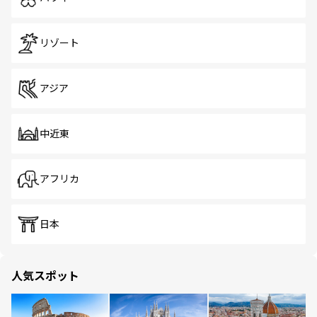
リゾート
アジア
中近東
アフリカ
日本
人気スポット