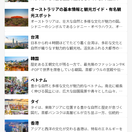
ストーン国立公園といった絶景が堪能できる。さらに、南
秘を感じたいなら、火山が生み出した壮大な景観を誇るハ
オーストラリアの基本情報と観光ガイド・有名観
部のニューオーリンズでは、音楽と美食が融合した独特の
ワイ島は見逃せない。また、定番の観光地といえばオアフ
文化が魅力。旅行者はアメリカの各地域で異なる魅力を楽
島だが、静かな自然を求めるならマウイ島やカウアイ島が
光スポット
しみながら、その多様性と豊かな歴史を感じることができ
おすすめ。エメラルドグリーンに輝く海をはじめ、豊かな
オーストラリアは、壮大な自然と多様な文化が魅力の国。
るだろう。車でのロードトリップや列車の旅も、アメリカ
文化や歴史が息づいている。「アロハスピリット」と呼ば
シドニーのシンボルであるシドニー・オペラハウス、オー
ならではの贅沢な旅のスタイルだ。 なお、新着のアメリカ
れるおもてなしの心で訪れる人々を迎えてくれるハワイの
ストラリア東海岸北部に広がる大サンゴ礁地帯グレートバ
情報は
コンテンツ一覧
を参照してほしい。
人々、おいしいローカルフードやハワイアンミュージッ
台湾
リアリーフや大陸中央部にそびえるウルル（エアーズロッ
ク、伝統的なフラダンスなど、すべてがハワイの魅力を彩
ク）、タスマニアの美しい原生林やケアンズの熱帯雨林な
日本から約４時間ほどでたどり着く台湾は、多彩な文化と
っている。訪れるたびに新しい発見と感動が待っているハ
ど、見どころがたくさん。また、カフェやワイン、オージ
自然が織りなす魅力的な観光地。活気あふれる大都市の台
ワイを、存分に味わってほしい。 なお、新着のハワイ情報
ービーフなどの食文化も豊かで、美味しいものであふれて
北やノスタルジックな町並みが人気な九份（ジォウフェ
は
コンテンツ一覧
を参照してほしい。
韓国
いる。アクティビティも充実しており、サーフィンやダイ
ン）、静ひつな山岳地帯である台湾東部など、都市の喧騒
ビング、ハイキングなど、アウトドア好きにはたまらな
と山間の静けさが共存しており、訪れる人に新しい発見と
歴史ある王朝文化が残る一方で、最先端のファッションやK
い。オーストラリアの多彩な魅力を存分に味わいつくそ
驚きをもたらしてくれる。また、奥深い台湾の食文化も魅
-POPで世界を席巻している韓国。首都ソウルの宮殿や伝統
う。 なお、新着のオーストラリア情報は
コンテンツ一覧
を
力で、夜市などの屋台グルメから高級料理、ヘルシーで美
家屋が並ぶエリアでは韓国の歴史と文化に浸ることがで
参照してほしい。
ベトナム
容にもいいと評判のスイーツなど、バラエティ豊かな料理
き、地方に足を延ばせば四季折々の自然美を楽しむことが
が味わえる。 なお、新着の台湾情報は
コンテンツ一覧
を参
できる。そして、キムチや焼肉、絶品のストリートフード
豊かな自然と多様な文化が魅力的なベトナム。南北に細長
照してほしい。
まで、さまざまな韓国料理が待っている。夜には、韓国な
く伸びる国土には、広大な田園風景や青々とした山々、世
らではのナイトライフも堪能できる。あたたかいホスピタ
界遺産に登録された壮大な自然景観が点在し、都市部では
タイ
リティに包まれながら、韓国の多彩な魅力を心ゆくまで味
急速な発展と共に伝統が息づく。ハノイの古い町並みやホ
わってみてほしい。 なお、新着の韓国情報は
コンテンツ一
ーチミン市のフランス統治時代の建物も、独特の雰囲気を
タイは、東南アジアに位置する豊かな自然と歴史が息づく
覧
を参照してほしい。
醸し出している。また、バラエティの豊かさとおいしさで
国だ。首都バンコクは高層ビルが立ち並ぶ一方、伝統的な
世界中の食通を魅了してやまないベトナム料理も魅力のひ
寺院や市場がいたるところに点在し、古きよき文化と現代
香港
とつ。フォーやバインミー、ベトナムコーヒーなどは、ぜ
の活気が交差している。北部ではチェンマイなどの山岳地
ひ現地で味わいたい。どの地域を訪れてもあたたかい人々
帯で自然と触れ合い、南部ではプーケットやクラビの美し
アジアと西洋の文化が交わる香港は、特有のエネルギーを