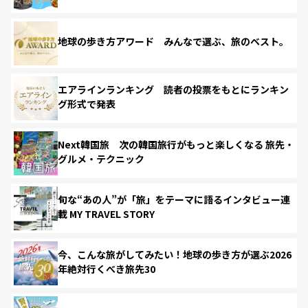
地球の歩き方アワード みんなで選ぶ、旅のベスト。
エアラインランキング 読者の投票をもとにランキン
グ形式で発表
Next韓国旅 次の韓国旅行がもっと楽しくなる 旅先・
グルメ・テクニック
旬な“あの人”が「旅」をテーマに語るインタビュー連
載 MY TRAVEL STORY
今、こんな旅がしてみたい！地球の歩き方が選ぶ2026
年絶対行くべき旅先30