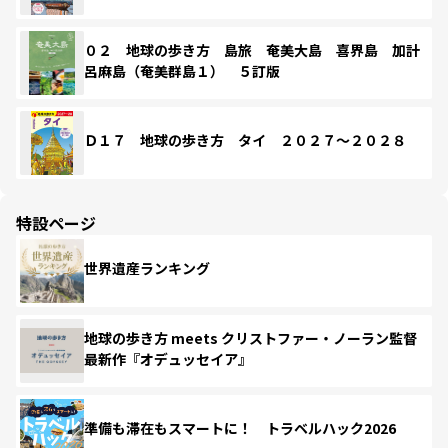
０２ 地球の歩き方 島旅 奄美大島 喜界島 加計
呂麻島（奄美群島１） ５訂版
Ｄ１７ 地球の歩き方 タイ ２０２７～２０２８
特設ページ
世界遺産ランキング
地球の歩き方 meets クリストファー・ノーラン監督
最新作『オデュッセイア』
準備も滞在もスマートに！ トラベルハック2026