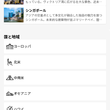
が旅行者を迎えてくれるので、きっと忘れられない旅にな
いビーチでリゾート気分を楽しむことができる。タイ料理
もっている。ヴィクトリア湾に広がる壮大な景色、近未来
るはずだ。 なお、新着のベトナム情報は
コンテンツ一覧
を
は世界的に有名で、屋台から高級レストランまで味覚を刺
的なアートスポット、そして歴史と現代が融合した町並
参照してほしい。
シンガポール
激する。気候は一年中温暖で、どの季節にも異なる楽しみ
み、どこを訪れても感動するはず。観光スポットが密集し
が待っている。親しみやすいタイの人々、仏教を中心とし
ており、効率よく見どころを回れるのも魅力。息をのむよ
アジアの交差点として多文化が融合した独自の魅力を放つ
た文化、そして多様な観光資源が、訪れる旅人を魅了し続
うな絶景から文化的な体験まで、香港を存分に楽しみ尽く
シンガポール。未来的な建築物が並ぶマリーナベイ、歴史
ける。 なお、新着のタイ情報は
コンテンツ一覧
を参照して
そう。 なお、新着の香港情報は
コンテンツ一覧
を参照して
と伝統を感じられるエスニックタウン、多数の緑豊かな公
ほしい。
ほしい。
園や自然保護区など、自然が調和した近代的な景観と文化
の多様性あふれるカラフルな町は、どこを歩いても新しい
国と地域
発見がある。さらに、治安のよさや充実した公共交通機関
も、旅行者にとっては魅力的なポイント。グルメも豊富
で、ホーカーズは地元の風情を楽しめる外せないスポット
ヨーロッパ
だ。訪れる人を飽きさせないシンガポールで、多様な魅力
を体感しよう。 なお、新着のシンガポール情報は
コンテン
ツ一覧
を参照してほしい。
北米
中南米
オセアニア
ハワイ