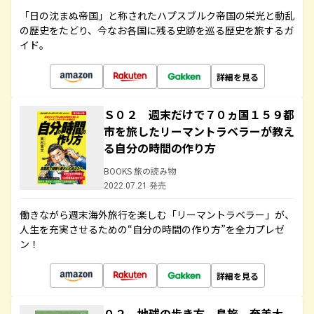
「日の沈まぬ帝国」と称されたハプスブルク帝国の栄光と動乱
の歴史をたどり、今なお各国に残る史跡を巡る歴史を旅するガ
イド。
詳細を見る
Ｓ０２ 週末だけで７０ヵ国１５９都
市を旅したリーマントラベラーが教え
る自分の時間の作り方
BOOKS 旅の読み物
2022.07.21 発売
働きながら週末海外旅行を楽しむ「リーマントラベラー」が、
人生を充実させるための“自分の時間の作り方”を全力プレゼ
ン！
詳細を見る
０２ 地球の歩き方 島旅 奄美大