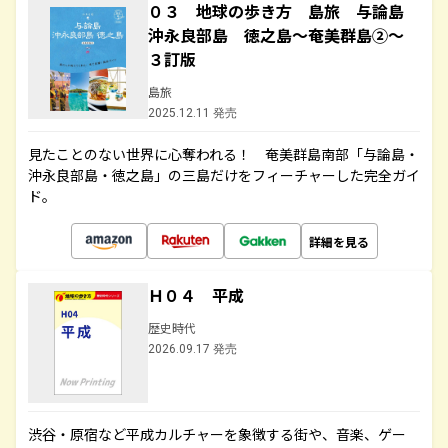
０３ 地球の歩き方 島旅 与論島
沖永良部島 徳之島～奄美群島②～
３訂版
島旅
2025.12.11 発売
見たことのない世界に心奪われる！ 奄美群島南部「与論島・
沖永良部島・徳之島」の三島だけをフィーチャーした完全ガイ
ド。
詳細を見る
Ｈ０４ 平成
歴史時代
2026.09.17 発売
渋谷・原宿など平成カルチャーを象徴する街や、音楽、ゲー