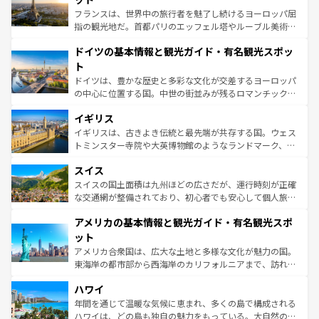
る。首都マドリードの洗練された雰囲気や、バルセロナの
フランスは、世界中の旅行者を魅了し続けるヨーロッパ屈
アートに溢れた街角から、地方では古代ローマ遺跡や中世
指の観光地だ。首都パリのエッフェル塔やルーブル美術館
の城塞都市、穏やかなビーチリゾートまで多彩な表情を見
といった象徴的なスポットから、田舎町の古風な美しさま
せる。地方によって風土や気候が異なるスペインはその個
ドイツの基本情報と観光ガイド・有名観光スポッ
で、幅広い魅力が詰まっている。華麗な宮殿、歴史的な大
性で訪れる人を魅了する。 なお、新着のスペイン情報は
コ
聖堂、美しいビーチ、そして豊かな自然が、訪れる者を心
ト
ンテンツ一覧
を参照してほしい。
から魅了する。また、フランスは美食の国としても知ら
ドイツは、豊かな歴史と多彩な文化が交差するヨーロッパ
れ、フランス料理はユネスコ無形文化遺産にも登録されて
の中心に位置する国。中世の街並みが残るロマンチック街
いる。シャンパンの発祥地であるランス、プロヴァンスの
道から、未来を先取りするようなモダンな都市まで多様な
香り高いラベンダー畑など、多彩な楽しみ方が可能だ。さ
イギリス
顔を持つこの国は、どこを歩いても飽きることがない。ベ
らに、パリ以外の地域にも魅力が溢れており、どの街角に
ルリンの文化的活気、バイエルン州のアルプスの絶景、そ
イギリスは、古きよき伝統と最先端が共存する国。ウェス
も豊かな歴史と文化が息づいている。パリ以外の個性あふ
してライン川沿いのワイン畑といった風景は必見。ビール
トミンスター寺院や大英博物館のようなランドマーク、歴
れる地方に足を運ぶとそれぞれで全く異なる文化を体験で
とソーセージを味わいながら地元の人と過ごす楽しい時間
史ある大学都市、美しい丘陵地帯や牧歌的な風景など、エ
きるだろう。 なお、新着のフランス情報は
コンテンツ一覧
スイス
は、お酒好きな人にはぜひ体験してほしい。 なお、新着の
リアごとに異なる魅力がある。また、優雅なアフタヌーン
を参照してほしい。
ドイツ情報は
コンテンツ一覧
を参照してほしい。
ティー、ビール好きにはたまらない英国パブ、サッカー観
スイスの国土面積は九州ほどの広さだが、運行時刻が正確
戦など、本場だからこそできる体験も豊富。イギリスを旅
な交通網が整備されており、初心者でも安心して個人旅行
して楽しみつくそう。 なお、新着のイギリス情報は
コンテ
を楽しめる。日本同様に時刻表どおりの旅が可能だ。中世
アメリカの基本情報と観光ガイド・有名観光スポ
ンツ一覧
を参照してほしい。
の建物がそのまま残る町や、スイスならではのユニークな
博物館もあり、アルプス観光だけでなく町歩きも満喫する
ット
ことができる。国民の所得が高いため物価も高いが、旅行
アメリカ合衆国は、広大な土地と多様な文化が魅力の国。
者向けの交通パス提供のサービスもあり、うまく活用すれ
東海岸の都市部から西海岸のカリフォルニアまで、訪れる
ば市内交通費無料で観光を楽しむこともできる。 なお、新
場所ごとに異なる風景と体験が待っている。ニューヨーク
着のスイス情報は
コンテンツ一覧
を参照してほしい。
ハワイ
のような巨大都市は、観光、ショッピング、エンターテイ
ンメントが詰まった刺激的なスポットだ。一方、アメリカ
年間を通じて温暖な気候に恵まれ、多くの島で構成される
西部には大自然が広がり、グランドキャニオンやイエロー
ハワイは、どの島も独自の魅力をもっている。大自然の神