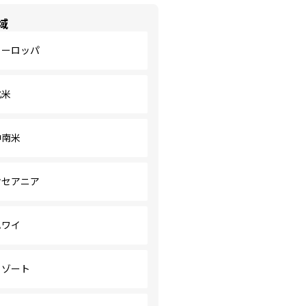
域
ヨーロッパ
北米
中南米
オセアニア
ハワイ
リゾート