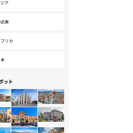
アジア
中近東
アフリカ
日本
ポット