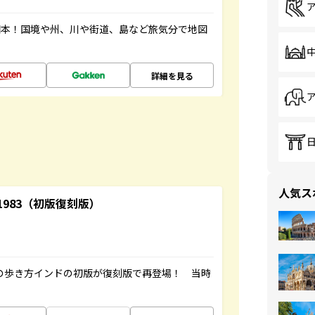
図本！国境や州、川や街道、島など旅気分で地図
詳細を見る
人気ス
-1983（初版復刻版）
球の歩き方インドの初版が復刻版で再登場！ 当時