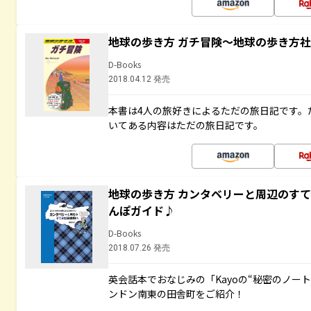
地球の歩き方 ガチ冒険～地球の歩き方
D-Books
2018.04.12 発売
本書は4人の旅好きによるただの旅日記です。
いてある内容はただの旅日記です。
地球の歩き方 カンタベリーと周辺のす
んぽガイド♪
D-Books
2018.07.26 発売
英会話本でおなじみの「Kayoの“秘密のノー
ンドン南東の田舎町をご紹介！