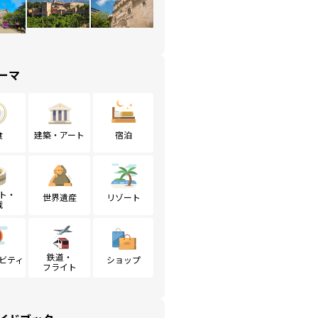
ーマ
食
建築・アート
宿泊
ト・
世界遺産
リゾート
戦
鉄道・
ビティ
ショップ
フライト