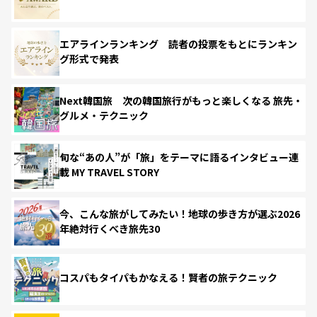
エアラインランキング 読者の投票をもとにランキン
グ形式で発表
Next韓国旅 次の韓国旅行がもっと楽しくなる 旅先・
グルメ・テクニック
旬な“あの人”が「旅」をテーマに語るインタビュー連
載 MY TRAVEL STORY
今、こんな旅がしてみたい！地球の歩き方が選ぶ2026
年絶対行くべき旅先30
コスパもタイパもかなえる！賢者の旅テクニック