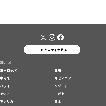
コミュニティを見る
国と地域
ヨーロッパ
北米
中南米
オセアニア
ハワイ
リゾート
アジア
中近東
アフリカ
日本