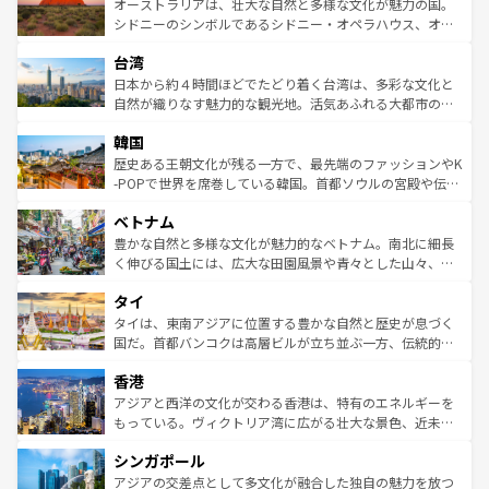
文化が魅力。旅行者はアメリカの各地域で異なる魅力を楽
島だが、静かな自然を求めるならマウイ島やカウアイ島が
オーストラリアは、壮大な自然と多様な文化が魅力の国。
しみながら、その多様性と豊かな歴史を感じることができ
おすすめ。エメラルドグリーンに輝く海をはじめ、豊かな
シドニーのシンボルであるシドニー・オペラハウス、オー
るだろう。車でのロードトリップや列車の旅も、アメリカ
文化や歴史が息づいている。「アロハスピリット」と呼ば
ストラリア東海岸北部に広がる大サンゴ礁地帯グレートバ
ならではの贅沢な旅のスタイルだ。 なお、新着のアメリカ
台湾
れるおもてなしの心で訪れる人々を迎えてくれるハワイの
リアリーフや大陸中央部にそびえるウルル（エアーズロッ
情報は
コンテンツ一覧
を参照してほしい。
人々、おいしいローカルフードやハワイアンミュージッ
ク）、タスマニアの美しい原生林やケアンズの熱帯雨林な
日本から約４時間ほどでたどり着く台湾は、多彩な文化と
ク、伝統的なフラダンスなど、すべてがハワイの魅力を彩
ど、見どころがたくさん。また、カフェやワイン、オージ
自然が織りなす魅力的な観光地。活気あふれる大都市の台
っている。訪れるたびに新しい発見と感動が待っているハ
ービーフなどの食文化も豊かで、美味しいものであふれて
北やノスタルジックな町並みが人気な九份（ジォウフェ
ワイを、存分に味わってほしい。 なお、新着のハワイ情報
韓国
いる。アクティビティも充実しており、サーフィンやダイ
ン）、静ひつな山岳地帯である台湾東部など、都市の喧騒
は
コンテンツ一覧
を参照してほしい。
ビング、ハイキングなど、アウトドア好きにはたまらな
と山間の静けさが共存しており、訪れる人に新しい発見と
歴史ある王朝文化が残る一方で、最先端のファッションやK
い。オーストラリアの多彩な魅力を存分に味わいつくそ
驚きをもたらしてくれる。また、奥深い台湾の食文化も魅
-POPで世界を席巻している韓国。首都ソウルの宮殿や伝統
う。 なお、新着のオーストラリア情報は
コンテンツ一覧
を
力で、夜市などの屋台グルメから高級料理、ヘルシーで美
家屋が並ぶエリアでは韓国の歴史と文化に浸ることがで
参照してほしい。
ベトナム
容にもいいと評判のスイーツなど、バラエティ豊かな料理
き、地方に足を延ばせば四季折々の自然美を楽しむことが
が味わえる。 なお、新着の台湾情報は
コンテンツ一覧
を参
できる。そして、キムチや焼肉、絶品のストリートフード
豊かな自然と多様な文化が魅力的なベトナム。南北に細長
照してほしい。
まで、さまざまな韓国料理が待っている。夜には、韓国な
く伸びる国土には、広大な田園風景や青々とした山々、世
らではのナイトライフも堪能できる。あたたかいホスピタ
界遺産に登録された壮大な自然景観が点在し、都市部では
タイ
リティに包まれながら、韓国の多彩な魅力を心ゆくまで味
急速な発展と共に伝統が息づく。ハノイの古い町並みやホ
わってみてほしい。 なお、新着の韓国情報は
コンテンツ一
ーチミン市のフランス統治時代の建物も、独特の雰囲気を
タイは、東南アジアに位置する豊かな自然と歴史が息づく
覧
を参照してほしい。
醸し出している。また、バラエティの豊かさとおいしさで
国だ。首都バンコクは高層ビルが立ち並ぶ一方、伝統的な
世界中の食通を魅了してやまないベトナム料理も魅力のひ
寺院や市場がいたるところに点在し、古きよき文化と現代
香港
とつ。フォーやバインミー、ベトナムコーヒーなどは、ぜ
の活気が交差している。北部ではチェンマイなどの山岳地
ひ現地で味わいたい。どの地域を訪れてもあたたかい人々
帯で自然と触れ合い、南部ではプーケットやクラビの美し
アジアと西洋の文化が交わる香港は、特有のエネルギーを
が旅行者を迎えてくれるので、きっと忘れられない旅にな
いビーチでリゾート気分を楽しむことができる。タイ料理
もっている。ヴィクトリア湾に広がる壮大な景色、近未来
るはずだ。 なお、新着のベトナム情報は
コンテンツ一覧
を
は世界的に有名で、屋台から高級レストランまで味覚を刺
的なアートスポット、そして歴史と現代が融合した町並
参照してほしい。
シンガポール
激する。気候は一年中温暖で、どの季節にも異なる楽しみ
み、どこを訪れても感動するはず。観光スポットが密集し
が待っている。親しみやすいタイの人々、仏教を中心とし
ており、効率よく見どころを回れるのも魅力。息をのむよ
アジアの交差点として多文化が融合した独自の魅力を放つ