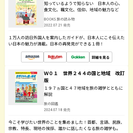
知っているようで知らない 日本人の心、
食文化、職文化、信仰、地域の魅力など
BOOKS 旅の読み物
2022.07.21 発売
１万人の訪日外国人を案内したガイドが、日本人にこそ伝えた
い日本の魅力が満載。日本の再発見ができる１冊！
詳細を見る
Ｗ０１ 世界２４４の国と地域 改訂
版
１９７ヵ国と４７地域を旅の雑学とともに
解説
旅の図鑑
2024.07.18 発売
今こそ学びたい世界のことを集めました！首都、言語、民族、
宗教、特長、現地の挨拶、誰かに話したくなる旅の雑学も。