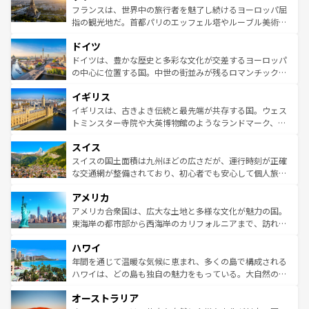
しい。
る。首都マドリードの洗練された雰囲気や、バルセロナの
フランスは、世界中の旅行者を魅了し続けるヨーロッパ屈
アートに溢れた街角から、地方では古代ローマ遺跡や中世
指の観光地だ。首都パリのエッフェル塔やルーブル美術館
の城塞都市、穏やかなビーチリゾートまで多彩な表情を見
といった象徴的なスポットから、田舎町の古風な美しさま
せる。地方によって風土や気候が異なるスペインはその個
ドイツ
で、幅広い魅力が詰まっている。華麗な宮殿、歴史的な大
性で訪れる人を魅了する。 なお、新着のスペイン情報は
コ
聖堂、美しいビーチ、そして豊かな自然が、訪れる者を心
ドイツは、豊かな歴史と多彩な文化が交差するヨーロッパ
ンテンツ一覧
を参照してほしい。
から魅了する。また、フランスは美食の国としても知ら
の中心に位置する国。中世の街並みが残るロマンチック街
れ、フランス料理はユネスコ無形文化遺産にも登録されて
道から、未来を先取りするようなモダンな都市まで多様な
イギリス
いる。シャンパンの発祥地であるランス、プロヴァンスの
顔を持つこの国は、どこを歩いても飽きることがない。ベ
香り高いラベンダー畑など、多彩な楽しみ方が可能だ。さ
ルリンの文化的活気、バイエルン州のアルプスの絶景、そ
イギリスは、古きよき伝統と最先端が共存する国。ウェス
らに、パリ以外の地域にも魅力が溢れており、どの街角に
してライン川沿いのワイン畑といった風景は必見。ビール
トミンスター寺院や大英博物館のようなランドマーク、歴
も豊かな歴史と文化が息づいている。パリ以外の個性あふ
とソーセージを味わいながら地元の人と過ごす楽しい時間
史ある大学都市、美しい丘陵地帯や牧歌的な風景など、エ
れる地方に足を運ぶとそれぞれで全く異なる文化を体験で
スイス
は、お酒好きな人にはぜひ体験してほしい。 なお、新着の
リアごとに異なる魅力がある。また、優雅なアフタヌーン
きるだろう。 なお、新着のフランス情報は
コンテンツ一覧
ドイツ情報は
コンテンツ一覧
を参照してほしい。
ティー、ビール好きにはたまらない英国パブ、サッカー観
スイスの国土面積は九州ほどの広さだが、運行時刻が正確
を参照してほしい。
戦など、本場だからこそできる体験も豊富。イギリスを旅
な交通網が整備されており、初心者でも安心して個人旅行
して楽しみつくそう。 なお、新着のイギリス情報は
コンテ
を楽しめる。日本同様に時刻表どおりの旅が可能だ。中世
アメリカ
ンツ一覧
を参照してほしい。
の建物がそのまま残る町や、スイスならではのユニークな
博物館もあり、アルプス観光だけでなく町歩きも満喫する
アメリカ合衆国は、広大な土地と多様な文化が魅力の国。
ことができる。国民の所得が高いため物価も高いが、旅行
東海岸の都市部から西海岸のカリフォルニアまで、訪れる
者向けの交通パス提供のサービスもあり、うまく活用すれ
場所ごとに異なる風景と体験が待っている。ニューヨーク
ハワイ
ば市内交通費無料で観光を楽しむこともできる。 なお、新
のような巨大都市は、観光、ショッピング、エンターテイ
着のスイス情報は
コンテンツ一覧
を参照してほしい。
ンメントが詰まった刺激的なスポットだ。一方、アメリカ
年間を通じて温暖な気候に恵まれ、多くの島で構成される
西部には大自然が広がり、グランドキャニオンやイエロー
ハワイは、どの島も独自の魅力をもっている。大自然の神
ストーン国立公園といった絶景が堪能できる。さらに、南
秘を感じたいなら、火山が生み出した壮大な景観を誇るハ
オーストラリア
部のニューオーリンズでは、音楽と美食が融合した独特の
ワイ島は見逃せない。また、定番の観光地といえばオアフ