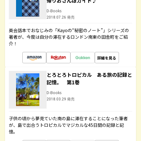
帰りおさんぽガイド♪
D-Books
2018.07.26 発売
英会話本でおなじみの「Kayoの“秘密のノート”」シリーズの
著者が、今度は自分の滞在するロンドン南東の田舎町をご紹
介！
詳細を見る
とろとろトロピカル ある旅の記録と
記憶。 第1巻
D-Books
2018.03.29 発売
子供の頃から夢見ていた南の島に滞在することになった筆者
が、島で出合うトロピカルでマジカルな45日間の記録と記
憶。