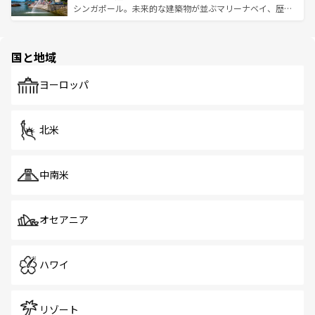
た文化、そして多様な観光資源が、訪れる旅人を魅了し続
うな絶景から文化的な体験まで、香港を存分に楽しみ尽く
シンガポール。未来的な建築物が並ぶマリーナベイ、歴史
ける。 なお、新着のタイ情報は
コンテンツ一覧
を参照して
そう。 なお、新着の香港情報は
コンテンツ一覧
を参照して
と伝統を感じられるエスニックタウン、多数の緑豊かな公
ほしい。
ほしい。
園や自然保護区など、自然が調和した近代的な景観と文化
の多様性あふれるカラフルな町は、どこを歩いても新しい
国と地域
発見がある。さらに、治安のよさや充実した公共交通機関
も、旅行者にとっては魅力的なポイント。グルメも豊富
で、ホーカーズは地元の風情を楽しめる外せないスポット
ヨーロッパ
だ。訪れる人を飽きさせないシンガポールで、多様な魅力
を体感しよう。 なお、新着のシンガポール情報は
コンテン
ツ一覧
を参照してほしい。
北米
中南米
オセアニア
ハワイ
リゾート