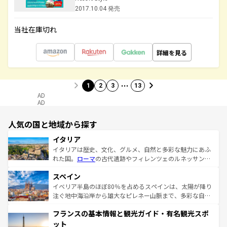
2017.10.04 発売
当社在庫切れ
詳細を見る
…
1
2
3
13
AD
AD
人気の国と地域から探す
イタリア
イタリアは歴史、文化、グルメ、自然と多彩な魅力にあふ
れた国。
ローマ
の古代遺跡やフィレンツェのルネッサンス
美術、ヴェネツィアの運河など、歴史あるスポットはもち
スペイン
ろん、トスカーナの美しい田園風景やアマルフィ海岸の絶
景など、自然景観も見逃せない。観光の合間には、本場の
イベリア半島のほぼ80％を占めるスペインは、太陽が降り
ピザやパスタなど、絶品のイタリア料理を堪能することも
注ぐ地中海沿岸から雄大なピレネー山脈まで、多彩な自然
できる。朝目覚めてから夜眠るまで、すべての瞬間を楽し
と文化が詰まったヨーロッパ屈指の旅行先だ。多様な地域
フランスの基本情報と観光ガイド・有名観光スポ
ませてくれるイタリアで、忘れられない旅をしてみよう！
文化が根付くこの国では、情熱的なフラメンコ、熱気あふ
なお、新着のイタリア情報は
コンテンツ一覧
を参照してほ
れる闘牛、そして美味しいタパスが生活の一部となってい
ット