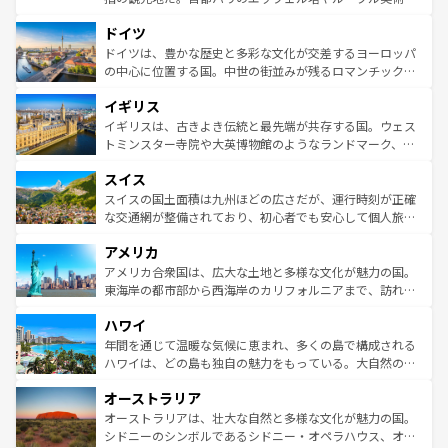
の城塞都市、穏やかなビーチリゾートまで多彩な表情を見
といった象徴的なスポットから、田舎町の古風な美しさま
せる。地方によって風土や気候が異なるスペインはその個
ドイツ
で、幅広い魅力が詰まっている。華麗な宮殿、歴史的な大
性で訪れる人を魅了する。 なお、新着のスペイン情報は
コ
聖堂、美しいビーチ、そして豊かな自然が、訪れる者を心
ドイツは、豊かな歴史と多彩な文化が交差するヨーロッパ
ンテンツ一覧
を参照してほしい。
から魅了する。また、フランスは美食の国としても知ら
の中心に位置する国。中世の街並みが残るロマンチック街
れ、フランス料理はユネスコ無形文化遺産にも登録されて
道から、未来を先取りするようなモダンな都市まで多様な
イギリス
いる。シャンパンの発祥地であるランス、プロヴァンスの
顔を持つこの国は、どこを歩いても飽きることがない。ベ
香り高いラベンダー畑など、多彩な楽しみ方が可能だ。さ
ルリンの文化的活気、バイエルン州のアルプスの絶景、そ
イギリスは、古きよき伝統と最先端が共存する国。ウェス
らに、パリ以外の地域にも魅力が溢れており、どの街角に
してライン川沿いのワイン畑といった風景は必見。ビール
トミンスター寺院や大英博物館のようなランドマーク、歴
も豊かな歴史と文化が息づいている。パリ以外の個性あふ
とソーセージを味わいながら地元の人と過ごす楽しい時間
史ある大学都市、美しい丘陵地帯や牧歌的な風景など、エ
れる地方に足を運ぶとそれぞれで全く異なる文化を体験で
スイス
は、お酒好きな人にはぜひ体験してほしい。 なお、新着の
リアごとに異なる魅力がある。また、優雅なアフタヌーン
きるだろう。 なお、新着のフランス情報は
コンテンツ一覧
ドイツ情報は
コンテンツ一覧
を参照してほしい。
ティー、ビール好きにはたまらない英国パブ、サッカー観
スイスの国土面積は九州ほどの広さだが、運行時刻が正確
を参照してほしい。
戦など、本場だからこそできる体験も豊富。イギリスを旅
な交通網が整備されており、初心者でも安心して個人旅行
して楽しみつくそう。 なお、新着のイギリス情報は
コンテ
を楽しめる。日本同様に時刻表どおりの旅が可能だ。中世
アメリカ
ンツ一覧
を参照してほしい。
の建物がそのまま残る町や、スイスならではのユニークな
博物館もあり、アルプス観光だけでなく町歩きも満喫する
アメリカ合衆国は、広大な土地と多様な文化が魅力の国。
ことができる。国民の所得が高いため物価も高いが、旅行
東海岸の都市部から西海岸のカリフォルニアまで、訪れる
者向けの交通パス提供のサービスもあり、うまく活用すれ
場所ごとに異なる風景と体験が待っている。ニューヨーク
ハワイ
ば市内交通費無料で観光を楽しむこともできる。 なお、新
のような巨大都市は、観光、ショッピング、エンターテイ
着のスイス情報は
コンテンツ一覧
を参照してほしい。
ンメントが詰まった刺激的なスポットだ。一方、アメリカ
年間を通じて温暖な気候に恵まれ、多くの島で構成される
西部には大自然が広がり、グランドキャニオンやイエロー
ハワイは、どの島も独自の魅力をもっている。大自然の神
ストーン国立公園といった絶景が堪能できる。さらに、南
秘を感じたいなら、火山が生み出した壮大な景観を誇るハ
オーストラリア
部のニューオーリンズでは、音楽と美食が融合した独特の
ワイ島は見逃せない。また、定番の観光地といえばオアフ
文化が魅力。旅行者はアメリカの各地域で異なる魅力を楽
島だが、静かな自然を求めるならマウイ島やカウアイ島が
オーストラリアは、壮大な自然と多様な文化が魅力の国。
しみながら、その多様性と豊かな歴史を感じることができ
おすすめ。エメラルドグリーンに輝く海をはじめ、豊かな
シドニーのシンボルであるシドニー・オペラハウス、オー