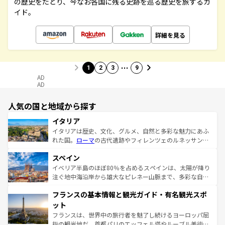
の歴史をたどり、今なお各国に残る史跡を巡る歴史を旅するガ
イド。
詳細を見る
…
1
2
3
9
AD
AD
人気の国と地域から探す
イタリア
イタリアは歴史、文化、グルメ、自然と多彩な魅力にあふ
れた国。
ローマ
の古代遺跡やフィレンツェのルネッサンス
美術、ヴェネツィアの運河など、歴史あるスポットはもち
スペイン
ろん、トスカーナの美しい田園風景やアマルフィ海岸の絶
景など、自然景観も見逃せない。観光の合間には、本場の
イベリア半島のほぼ80％を占めるスペインは、太陽が降り
ピザやパスタなど、絶品のイタリア料理を堪能することも
注ぐ地中海沿岸から雄大なピレネー山脈まで、多彩な自然
できる。朝目覚めてから夜眠るまで、すべての瞬間を楽し
と文化が詰まったヨーロッパ屈指の旅行先だ。多様な地域
フランスの基本情報と観光ガイド・有名観光スポ
ませてくれるイタリアで、忘れられない旅をしてみよう！
文化が根付くこの国では、情熱的なフラメンコ、熱気あふ
なお、新着のイタリア情報は
コンテンツ一覧
を参照してほ
れる闘牛、そして美味しいタパスが生活の一部となってい
ット
しい。
る。首都マドリードの洗練された雰囲気や、バルセロナの
フランスは、世界中の旅行者を魅了し続けるヨーロッパ屈
アートに溢れた街角から、地方では古代ローマ遺跡や中世
指の観光地だ。首都パリのエッフェル塔やルーブル美術館