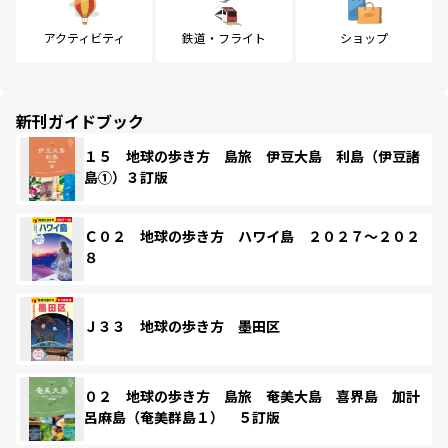
アクティビティ
鉄道・フライト
ショップ
新刊ガイドブック
１５ 地球の歩き方 島旅 伊豆大島 利島（伊豆諸
島①）３訂版
Ｃ０２ 地球の歩き方 ハワイ島 ２０２７～２０２
８
Ｊ３３ 地球の歩き方 墨田区
０２ 地球の歩き方 島旅 奄美大島 喜界島 加計
呂麻島（奄美群島１） ５訂版