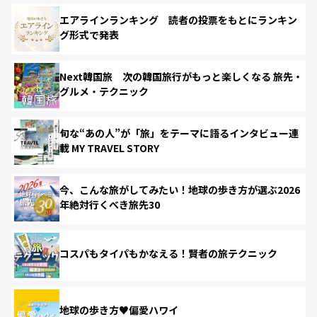
エアラインランキング 読者の投票をもとにランキン
グ形式で発表
Next韓国旅 次の韓国旅行がもっと楽しくなる 旅先・
グルメ・テクニック
旬な“あの人”が「旅」をテーマに語るインタビュー連
載 MY TRAVEL STORY
今、こんな旅がしてみたい！地球の歩き方が選ぶ2026
年絶対行くべき旅先30
コスパもタイパもかなえる！賢者の旅テクニック
地球の歩き方♥偏愛ハワイ