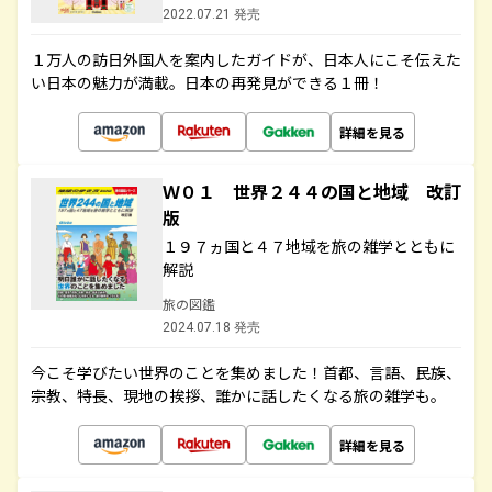
2022.07.21 発売
１万人の訪日外国人を案内したガイドが、日本人にこそ伝えた
い日本の魅力が満載。日本の再発見ができる１冊！
詳細を見る
Ｗ０１ 世界２４４の国と地域 改訂
版
１９７ヵ国と４７地域を旅の雑学とともに
解説
旅の図鑑
2024.07.18 発売
今こそ学びたい世界のことを集めました！首都、言語、民族、
宗教、特長、現地の挨拶、誰かに話したくなる旅の雑学も。
詳細を見る