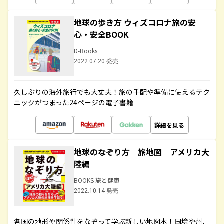
地球の歩き方 ウィズコロナ旅の安
心・安全BOOK
D-Books
2022.07.20 発売
久しぶりの海外旅行でも大丈夫！旅の手配や準備に使えるテク
ニックがつまった24ページの電子書籍
詳細を見る
地球のなぞり方 旅地図 アメリカ大
陸編
BOOKS 旅と健康
2022.10.14 発売
各国の地形や関係性をなぞって学ぶ新しい地図本！国境や州、