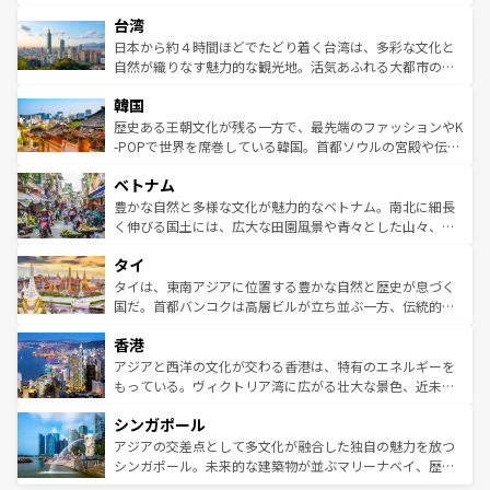
るだろう。車でのロードトリップや列車の旅も、アメリカ
文化や歴史が息づいている。「アロハスピリット」と呼ば
ストラリア東海岸北部に広がる大サンゴ礁地帯グレートバ
ならではの贅沢な旅のスタイルだ。 なお、新着のアメリカ
台湾
れるおもてなしの心で訪れる人々を迎えてくれるハワイの
リアリーフや大陸中央部にそびえるウルル（エアーズロッ
情報は
コンテンツ一覧
を参照してほしい。
人々、おいしいローカルフードやハワイアンミュージッ
ク）、タスマニアの美しい原生林やケアンズの熱帯雨林な
日本から約４時間ほどでたどり着く台湾は、多彩な文化と
ク、伝統的なフラダンスなど、すべてがハワイの魅力を彩
ど、見どころがたくさん。また、カフェやワイン、オージ
自然が織りなす魅力的な観光地。活気あふれる大都市の台
っている。訪れるたびに新しい発見と感動が待っているハ
ービーフなどの食文化も豊かで、美味しいものであふれて
北やノスタルジックな町並みが人気な九份（ジォウフェ
ワイを、存分に味わってほしい。 なお、新着のハワイ情報
韓国
いる。アクティビティも充実しており、サーフィンやダイ
ン）、静ひつな山岳地帯である台湾東部など、都市の喧騒
は
コンテンツ一覧
を参照してほしい。
ビング、ハイキングなど、アウトドア好きにはたまらな
と山間の静けさが共存しており、訪れる人に新しい発見と
歴史ある王朝文化が残る一方で、最先端のファッションやK
い。オーストラリアの多彩な魅力を存分に味わいつくそ
驚きをもたらしてくれる。また、奥深い台湾の食文化も魅
-POPで世界を席巻している韓国。首都ソウルの宮殿や伝統
う。 なお、新着のオーストラリア情報は
コンテンツ一覧
を
力で、夜市などの屋台グルメから高級料理、ヘルシーで美
家屋が並ぶエリアでは韓国の歴史と文化に浸ることがで
参照してほしい。
ベトナム
容にもいいと評判のスイーツなど、バラエティ豊かな料理
き、地方に足を延ばせば四季折々の自然美を楽しむことが
が味わえる。 なお、新着の台湾情報は
コンテンツ一覧
を参
できる。そして、キムチや焼肉、絶品のストリートフード
豊かな自然と多様な文化が魅力的なベトナム。南北に細長
照してほしい。
まで、さまざまな韓国料理が待っている。夜には、韓国な
く伸びる国土には、広大な田園風景や青々とした山々、世
らではのナイトライフも堪能できる。あたたかいホスピタ
界遺産に登録された壮大な自然景観が点在し、都市部では
タイ
リティに包まれながら、韓国の多彩な魅力を心ゆくまで味
急速な発展と共に伝統が息づく。ハノイの古い町並みやホ
わってみてほしい。 なお、新着の韓国情報は
コンテンツ一
ーチミン市のフランス統治時代の建物も、独特の雰囲気を
タイは、東南アジアに位置する豊かな自然と歴史が息づく
覧
を参照してほしい。
醸し出している。また、バラエティの豊かさとおいしさで
国だ。首都バンコクは高層ビルが立ち並ぶ一方、伝統的な
世界中の食通を魅了してやまないベトナム料理も魅力のひ
寺院や市場がいたるところに点在し、古きよき文化と現代
香港
とつ。フォーやバインミー、ベトナムコーヒーなどは、ぜ
の活気が交差している。北部ではチェンマイなどの山岳地
ひ現地で味わいたい。どの地域を訪れてもあたたかい人々
帯で自然と触れ合い、南部ではプーケットやクラビの美し
アジアと西洋の文化が交わる香港は、特有のエネルギーを
が旅行者を迎えてくれるので、きっと忘れられない旅にな
いビーチでリゾート気分を楽しむことができる。タイ料理
もっている。ヴィクトリア湾に広がる壮大な景色、近未来
るはずだ。 なお、新着のベトナム情報は
コンテンツ一覧
を
は世界的に有名で、屋台から高級レストランまで味覚を刺
的なアートスポット、そして歴史と現代が融合した町並
参照してほしい。
シンガポール
激する。気候は一年中温暖で、どの季節にも異なる楽しみ
み、どこを訪れても感動するはず。観光スポットが密集し
が待っている。親しみやすいタイの人々、仏教を中心とし
ており、効率よく見どころを回れるのも魅力。息をのむよ
アジアの交差点として多文化が融合した独自の魅力を放つ
た文化、そして多様な観光資源が、訪れる旅人を魅了し続
うな絶景から文化的な体験まで、香港を存分に楽しみ尽く
シンガポール。未来的な建築物が並ぶマリーナベイ、歴史
ける。 なお、新着のタイ情報は
コンテンツ一覧
を参照して
そう。 なお、新着の香港情報は
コンテンツ一覧
を参照して
と伝統を感じられるエスニックタウン、多数の緑豊かな公