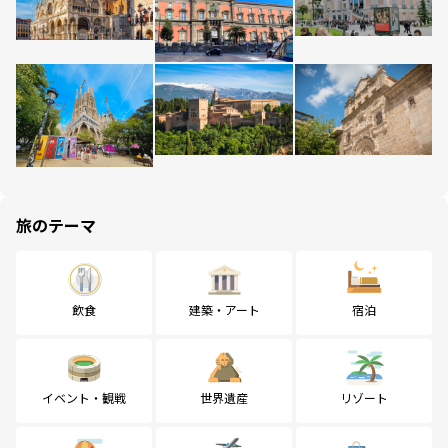
旅のテーマ
飲食
建築・アート
宿泊
イベント・観戦
世界遺産
リゾート