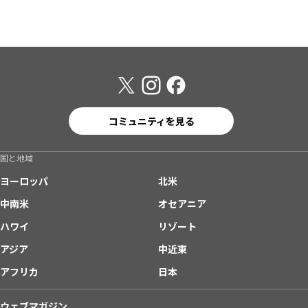
コミュニティを見る
国と地域
ヨーロッパ
北米
中南米
オセアニア
ハワイ
リゾート
アジア
中近東
アフリカ
日本
ウェブマガジン