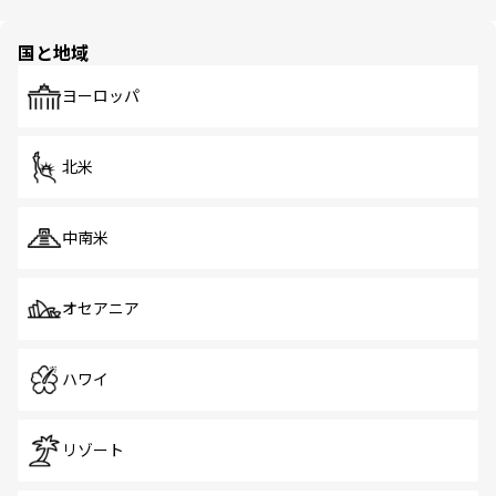
ほしい。
ほしい。
園や自然保護区など、自然が調和した近代的な景観と文化
の多様性あふれるカラフルな町は、どこを歩いても新しい
国と地域
発見がある。さらに、治安のよさや充実した公共交通機関
も、旅行者にとっては魅力的なポイント。グルメも豊富
で、ホーカーズは地元の風情を楽しめる外せないスポット
ヨーロッパ
だ。訪れる人を飽きさせないシンガポールで、多様な魅力
を体感しよう。 なお、新着のシンガポール情報は
コンテン
ツ一覧
を参照してほしい。
北米
中南米
オセアニア
ハワイ
リゾート