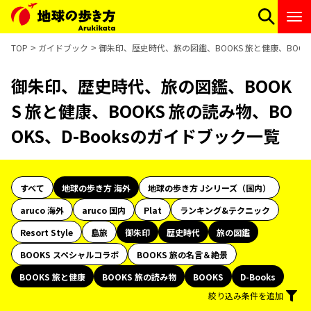
TOP
ガイドブック
御朱印、歴史時代、旅の図鑑、BOOKS 旅と健康、BOOKS
御朱印、歴史時代、旅の図鑑、BOOK
S 旅と健康、BOOKS 旅の読み物、BO
OKS、D-Booksのガイドブック一覧
すべて
地球の歩き方 海外
地球の歩き方 Jシリーズ（国内）
aruco 海外
aruco 国内
Plat
ランキング&テクニック
Resort Style
島旅
御朱印
歴史時代
旅の図鑑
BOOKS スペシャルコラボ
BOOKS 旅の名言＆絶景
BOOKS 旅と健康
BOOKS 旅の読み物
BOOKS
D-Books
絞り込み条件を追加