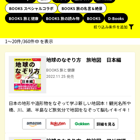
BOOKS スペシャルコラボ
BOOKS 旅の名言＆絶景
BOOKS 旅と健康
BOOKS 旅の読み物
BOOKS
D-Books
絞り込み条件を追加
1〜20件/360件中 を表示
地球のなぞり方 旅地図 日本編
BOOKS 旅と健康
2022.11.25 発売
日本の地形や造形物をなぞって学ぶ新しい地図本！観光名所や
橋、川、湖、半島など旅気分で地図をなぞって脳もイキイキ！
詳細を見る