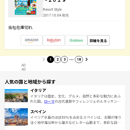
Resort Style
2017.10.04 発売
当社在庫切れ
詳細を見る
…
1
2
3
18
AD
AD
人気の国と地域から探す
イタリア
イタリアは歴史、文化、グルメ、自然と多彩な魅力にあふ
れた国。
ローマ
の古代遺跡やフィレンツェのルネッサンス
美術、ヴェネツィアの運河など、歴史あるスポットはもち
スペイン
ろん、トスカーナの美しい田園風景やアマルフィ海岸の絶
景など、自然景観も見逃せない。観光の合間には、本場の
イベリア半島のほぼ80％を占めるスペインは、太陽が降り
ピザやパスタなど、絶品のイタリア料理を堪能することも
注ぐ地中海沿岸から雄大なピレネー山脈まで、多彩な自然
できる。朝目覚めてから夜眠るまで、すべての瞬間を楽し
と文化が詰まったヨーロッパ屈指の旅行先だ。多様な地域