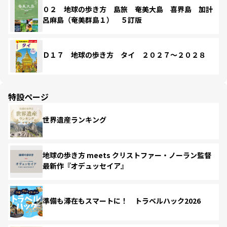
０２ 地球の歩き方 島旅 奄美大島 喜界島 加計
呂麻島（奄美群島１） ５訂版
Ｄ１７ 地球の歩き方 タイ ２０２７～２０２８
特設ページ
世界遺産ランキング
地球の歩き方 meets クリストファー・ノーラン監督
最新作『オデュッセイア』
準備も滞在もスマートに！ トラベルハック2026