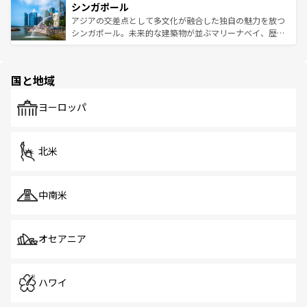
参照してほしい。
シンガポール
激する。気候は一年中温暖で、どの季節にも異なる楽しみ
み、どこを訪れても感動するはず。観光スポットが密集し
が待っている。親しみやすいタイの人々、仏教を中心とし
ており、効率よく見どころを回れるのも魅力。息をのむよ
アジアの交差点として多文化が融合した独自の魅力を放つ
た文化、そして多様な観光資源が、訪れる旅人を魅了し続
うな絶景から文化的な体験まで、香港を存分に楽しみ尽く
シンガポール。未来的な建築物が並ぶマリーナベイ、歴史
ける。 なお、新着のタイ情報は
コンテンツ一覧
を参照して
そう。 なお、新着の香港情報は
コンテンツ一覧
を参照して
と伝統を感じられるエスニックタウン、多数の緑豊かな公
ほしい。
ほしい。
園や自然保護区など、自然が調和した近代的な景観と文化
の多様性あふれるカラフルな町は、どこを歩いても新しい
国と地域
発見がある。さらに、治安のよさや充実した公共交通機関
も、旅行者にとっては魅力的なポイント。グルメも豊富
で、ホーカーズは地元の風情を楽しめる外せないスポット
ヨーロッパ
だ。訪れる人を飽きさせないシンガポールで、多様な魅力
を体感しよう。 なお、新着のシンガポール情報は
コンテン
ツ一覧
を参照してほしい。
北米
中南米
オセアニア
ハワイ