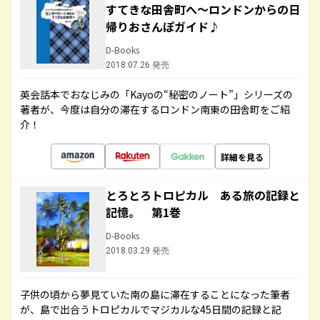
すてきな田舎町へ～ロンドンからの日
帰りおさんぽガイド♪
D-Books
2018.07.26 発売
英会話本でおなじみの「Kayoの“秘密のノート”」シリーズの
著者が、今度は自分の滞在するロンドン南東の田舎町をご紹
介！
詳細を見る
とろとろトロピカル ある旅の記録と
記憶。 第1巻
D-Books
2018.03.29 発売
子供の頃から夢見ていた南の島に滞在することになった筆者
が、島で出合うトロピカルでマジカルな45日間の記録と記