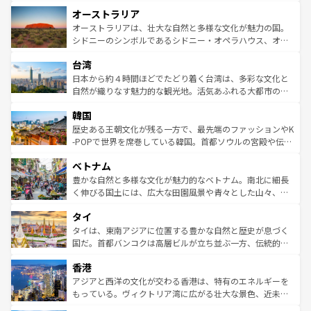
ストーン国立公園といった絶景が堪能できる。さらに、南
秘を感じたいなら、火山が生み出した壮大な景観を誇るハ
オーストラリア
部のニューオーリンズでは、音楽と美食が融合した独特の
ワイ島は見逃せない。また、定番の観光地といえばオアフ
文化が魅力。旅行者はアメリカの各地域で異なる魅力を楽
島だが、静かな自然を求めるならマウイ島やカウアイ島が
オーストラリアは、壮大な自然と多様な文化が魅力の国。
しみながら、その多様性と豊かな歴史を感じることができ
おすすめ。エメラルドグリーンに輝く海をはじめ、豊かな
シドニーのシンボルであるシドニー・オペラハウス、オー
るだろう。車でのロードトリップや列車の旅も、アメリカ
文化や歴史が息づいている。「アロハスピリット」と呼ば
ストラリア東海岸北部に広がる大サンゴ礁地帯グレートバ
ならではの贅沢な旅のスタイルだ。 なお、新着のアメリカ
台湾
れるおもてなしの心で訪れる人々を迎えてくれるハワイの
リアリーフや大陸中央部にそびえるウルル（エアーズロッ
情報は
コンテンツ一覧
を参照してほしい。
人々、おいしいローカルフードやハワイアンミュージッ
ク）、タスマニアの美しい原生林やケアンズの熱帯雨林な
日本から約４時間ほどでたどり着く台湾は、多彩な文化と
ク、伝統的なフラダンスなど、すべてがハワイの魅力を彩
ど、見どころがたくさん。また、カフェやワイン、オージ
自然が織りなす魅力的な観光地。活気あふれる大都市の台
っている。訪れるたびに新しい発見と感動が待っているハ
ービーフなどの食文化も豊かで、美味しいものであふれて
北やノスタルジックな町並みが人気な九份（ジォウフェ
ワイを、存分に味わってほしい。 なお、新着のハワイ情報
韓国
いる。アクティビティも充実しており、サーフィンやダイ
ン）、静ひつな山岳地帯である台湾東部など、都市の喧騒
は
コンテンツ一覧
を参照してほしい。
ビング、ハイキングなど、アウトドア好きにはたまらな
と山間の静けさが共存しており、訪れる人に新しい発見と
歴史ある王朝文化が残る一方で、最先端のファッションやK
い。オーストラリアの多彩な魅力を存分に味わいつくそ
驚きをもたらしてくれる。また、奥深い台湾の食文化も魅
-POPで世界を席巻している韓国。首都ソウルの宮殿や伝統
う。 なお、新着のオーストラリア情報は
コンテンツ一覧
を
力で、夜市などの屋台グルメから高級料理、ヘルシーで美
家屋が並ぶエリアでは韓国の歴史と文化に浸ることがで
参照してほしい。
ベトナム
容にもいいと評判のスイーツなど、バラエティ豊かな料理
き、地方に足を延ばせば四季折々の自然美を楽しむことが
が味わえる。 なお、新着の台湾情報は
コンテンツ一覧
を参
できる。そして、キムチや焼肉、絶品のストリートフード
豊かな自然と多様な文化が魅力的なベトナム。南北に細長
照してほしい。
まで、さまざまな韓国料理が待っている。夜には、韓国な
く伸びる国土には、広大な田園風景や青々とした山々、世
らではのナイトライフも堪能できる。あたたかいホスピタ
界遺産に登録された壮大な自然景観が点在し、都市部では
タイ
リティに包まれながら、韓国の多彩な魅力を心ゆくまで味
急速な発展と共に伝統が息づく。ハノイの古い町並みやホ
わってみてほしい。 なお、新着の韓国情報は
コンテンツ一
ーチミン市のフランス統治時代の建物も、独特の雰囲気を
タイは、東南アジアに位置する豊かな自然と歴史が息づく
覧
を参照してほしい。
醸し出している。また、バラエティの豊かさとおいしさで
国だ。首都バンコクは高層ビルが立ち並ぶ一方、伝統的な
世界中の食通を魅了してやまないベトナム料理も魅力のひ
寺院や市場がいたるところに点在し、古きよき文化と現代
香港
とつ。フォーやバインミー、ベトナムコーヒーなどは、ぜ
の活気が交差している。北部ではチェンマイなどの山岳地
ひ現地で味わいたい。どの地域を訪れてもあたたかい人々
帯で自然と触れ合い、南部ではプーケットやクラビの美し
アジアと西洋の文化が交わる香港は、特有のエネルギーを
が旅行者を迎えてくれるので、きっと忘れられない旅にな
いビーチでリゾート気分を楽しむことができる。タイ料理
もっている。ヴィクトリア湾に広がる壮大な景色、近未来
るはずだ。 なお、新着のベトナム情報は
コンテンツ一覧
を
は世界的に有名で、屋台から高級レストランまで味覚を刺
的なアートスポット、そして歴史と現代が融合した町並