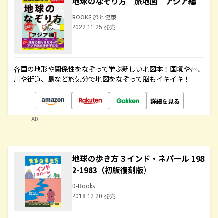
地球のなぞり方 旅地図 アジア編
BOOKS 旅と健康
2022.11.25 発売
各国の地形や関係性をなぞって学ぶ新しい地図本！国境や州、
川や街道、島など旅気分で地図をなぞって脳もイキイキ！
詳細を見る
AD
地球の歩き方 3 インド・ネパール 198
2-1983（初版復刻版）
D-Books
2018.12.20 発売