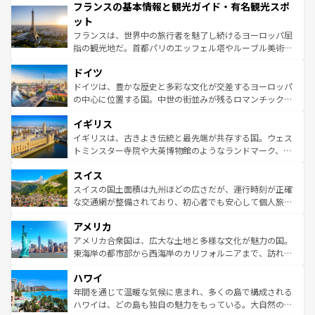
フランスの基本情報と観光ガイド・有名観光スポ
ませてくれるイタリアで、忘れられない旅をしてみよう！
文化が根付くこの国では、情熱的なフラメンコ、熱気あふ
なお、新着のイタリア情報は
コンテンツ一覧
を参照してほ
れる闘牛、そして美味しいタパスが生活の一部となってい
ット
しい。
る。首都マドリードの洗練された雰囲気や、バルセロナの
フランスは、世界中の旅行者を魅了し続けるヨーロッパ屈
アートに溢れた街角から、地方では古代ローマ遺跡や中世
指の観光地だ。首都パリのエッフェル塔やルーブル美術館
の城塞都市、穏やかなビーチリゾートまで多彩な表情を見
といった象徴的なスポットから、田舎町の古風な美しさま
せる。地方によって風土や気候が異なるスペインはその個
ドイツ
で、幅広い魅力が詰まっている。華麗な宮殿、歴史的な大
性で訪れる人を魅了する。 なお、新着のスペイン情報は
コ
聖堂、美しいビーチ、そして豊かな自然が、訪れる者を心
ドイツは、豊かな歴史と多彩な文化が交差するヨーロッパ
ンテンツ一覧
を参照してほしい。
から魅了する。また、フランスは美食の国としても知ら
の中心に位置する国。中世の街並みが残るロマンチック街
れ、フランス料理はユネスコ無形文化遺産にも登録されて
道から、未来を先取りするようなモダンな都市まで多様な
イギリス
いる。シャンパンの発祥地であるランス、プロヴァンスの
顔を持つこの国は、どこを歩いても飽きることがない。ベ
香り高いラベンダー畑など、多彩な楽しみ方が可能だ。さ
ルリンの文化的活気、バイエルン州のアルプスの絶景、そ
イギリスは、古きよき伝統と最先端が共存する国。ウェス
らに、パリ以外の地域にも魅力が溢れており、どの街角に
してライン川沿いのワイン畑といった風景は必見。ビール
トミンスター寺院や大英博物館のようなランドマーク、歴
も豊かな歴史と文化が息づいている。パリ以外の個性あふ
とソーセージを味わいながら地元の人と過ごす楽しい時間
史ある大学都市、美しい丘陵地帯や牧歌的な風景など、エ
れる地方に足を運ぶとそれぞれで全く異なる文化を体験で
スイス
は、お酒好きな人にはぜひ体験してほしい。 なお、新着の
リアごとに異なる魅力がある。また、優雅なアフタヌーン
きるだろう。 なお、新着のフランス情報は
コンテンツ一覧
ドイツ情報は
コンテンツ一覧
を参照してほしい。
ティー、ビール好きにはたまらない英国パブ、サッカー観
スイスの国土面積は九州ほどの広さだが、運行時刻が正確
を参照してほしい。
戦など、本場だからこそできる体験も豊富。イギリスを旅
な交通網が整備されており、初心者でも安心して個人旅行
して楽しみつくそう。 なお、新着のイギリス情報は
コンテ
を楽しめる。日本同様に時刻表どおりの旅が可能だ。中世
アメリカ
ンツ一覧
を参照してほしい。
の建物がそのまま残る町や、スイスならではのユニークな
博物館もあり、アルプス観光だけでなく町歩きも満喫する
アメリカ合衆国は、広大な土地と多様な文化が魅力の国。
ことができる。国民の所得が高いため物価も高いが、旅行
東海岸の都市部から西海岸のカリフォルニアまで、訪れる
者向けの交通パス提供のサービスもあり、うまく活用すれ
場所ごとに異なる風景と体験が待っている。ニューヨーク
ハワイ
ば市内交通費無料で観光を楽しむこともできる。 なお、新
のような巨大都市は、観光、ショッピング、エンターテイ
着のスイス情報は
コンテンツ一覧
を参照してほしい。
ンメントが詰まった刺激的なスポットだ。一方、アメリカ
年間を通じて温暖な気候に恵まれ、多くの島で構成される
西部には大自然が広がり、グランドキャニオンやイエロー
ハワイは、どの島も独自の魅力をもっている。大自然の神