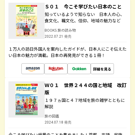
Ｓ０１ 今こそ学びたい日本のこと
知っているようで知らない 日本人の心、
食文化、職文化、信仰、地域の魅力など
BOOKS 旅の読み物
2022.07.21 発売
１万人の訪日外国人を案内したガイドが、日本人にこそ伝えた
い日本の魅力が満載。日本の再発見ができる１冊！
詳細を見る
Ｗ０１ 世界２４４の国と地域 改訂
版
１９７ヵ国と４７地域を旅の雑学とともに
解説
旅の図鑑
2024.07.18 発売
今こそ学びたい世界のことを集めました！首都、言語、民族、