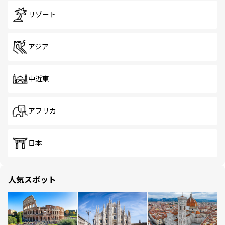
リゾート
アジア
中近東
アフリカ
日本
人気スポット