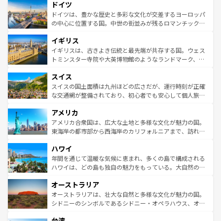
せる。地方によって風土や気候が異なるスペインはその個
ドイツ
で、幅広い魅力が詰まっている。華麗な宮殿、歴史的な大
性で訪れる人を魅了する。 なお、新着のスペイン情報は
コ
聖堂、美しいビーチ、そして豊かな自然が、訪れる者を心
ドイツは、豊かな歴史と多彩な文化が交差するヨーロッパ
ンテンツ一覧
を参照してほしい。
から魅了する。また、フランスは美食の国としても知ら
の中心に位置する国。中世の街並みが残るロマンチック街
れ、フランス料理はユネスコ無形文化遺産にも登録されて
道から、未来を先取りするようなモダンな都市まで多様な
イギリス
いる。シャンパンの発祥地であるランス、プロヴァンスの
顔を持つこの国は、どこを歩いても飽きることがない。ベ
香り高いラベンダー畑など、多彩な楽しみ方が可能だ。さ
ルリンの文化的活気、バイエルン州のアルプスの絶景、そ
イギリスは、古きよき伝統と最先端が共存する国。ウェス
らに、パリ以外の地域にも魅力が溢れており、どの街角に
してライン川沿いのワイン畑といった風景は必見。ビール
トミンスター寺院や大英博物館のようなランドマーク、歴
も豊かな歴史と文化が息づいている。パリ以外の個性あふ
とソーセージを味わいながら地元の人と過ごす楽しい時間
史ある大学都市、美しい丘陵地帯や牧歌的な風景など、エ
れる地方に足を運ぶとそれぞれで全く異なる文化を体験で
スイス
は、お酒好きな人にはぜひ体験してほしい。 なお、新着の
リアごとに異なる魅力がある。また、優雅なアフタヌーン
きるだろう。 なお、新着のフランス情報は
コンテンツ一覧
ドイツ情報は
コンテンツ一覧
を参照してほしい。
ティー、ビール好きにはたまらない英国パブ、サッカー観
スイスの国土面積は九州ほどの広さだが、運行時刻が正確
を参照してほしい。
戦など、本場だからこそできる体験も豊富。イギリスを旅
な交通網が整備されており、初心者でも安心して個人旅行
して楽しみつくそう。 なお、新着のイギリス情報は
コンテ
を楽しめる。日本同様に時刻表どおりの旅が可能だ。中世
アメリカ
ンツ一覧
を参照してほしい。
の建物がそのまま残る町や、スイスならではのユニークな
博物館もあり、アルプス観光だけでなく町歩きも満喫する
アメリカ合衆国は、広大な土地と多様な文化が魅力の国。
ことができる。国民の所得が高いため物価も高いが、旅行
東海岸の都市部から西海岸のカリフォルニアまで、訪れる
者向けの交通パス提供のサービスもあり、うまく活用すれ
場所ごとに異なる風景と体験が待っている。ニューヨーク
ハワイ
ば市内交通費無料で観光を楽しむこともできる。 なお、新
のような巨大都市は、観光、ショッピング、エンターテイ
着のスイス情報は
コンテンツ一覧
を参照してほしい。
ンメントが詰まった刺激的なスポットだ。一方、アメリカ
年間を通じて温暖な気候に恵まれ、多くの島で構成される
西部には大自然が広がり、グランドキャニオンやイエロー
ハワイは、どの島も独自の魅力をもっている。大自然の神
ストーン国立公園といった絶景が堪能できる。さらに、南
秘を感じたいなら、火山が生み出した壮大な景観を誇るハ
オーストラリア
部のニューオーリンズでは、音楽と美食が融合した独特の
ワイ島は見逃せない。また、定番の観光地といえばオアフ
文化が魅力。旅行者はアメリカの各地域で異なる魅力を楽
島だが、静かな自然を求めるならマウイ島やカウアイ島が
オーストラリアは、壮大な自然と多様な文化が魅力の国。
しみながら、その多様性と豊かな歴史を感じることができ
おすすめ。エメラルドグリーンに輝く海をはじめ、豊かな
シドニーのシンボルであるシドニー・オペラハウス、オー
るだろう。車でのロードトリップや列車の旅も、アメリカ
文化や歴史が息づいている。「アロハスピリット」と呼ば
ストラリア東海岸北部に広がる大サンゴ礁地帯グレートバ
ならではの贅沢な旅のスタイルだ。 なお、新着のアメリカ
台湾
れるおもてなしの心で訪れる人々を迎えてくれるハワイの
リアリーフや大陸中央部にそびえるウルル（エアーズロッ