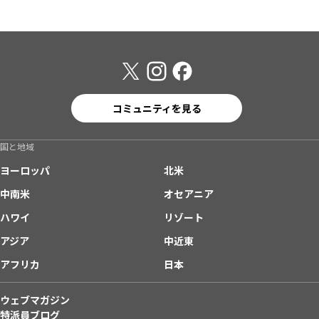
コミュニティを見る
国と地域
ヨーロッパ
北米
中南米
オセアニア
ハワイ
リゾート
アジア
中近東
アフリカ
日本
ウェブマガジン
特派員ブログ