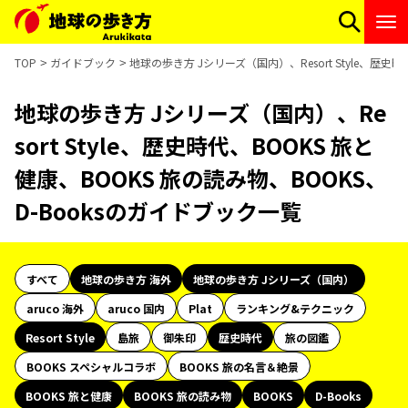
TOP
ガイドブック
地球の歩き方 Jシリーズ（国内）、Resort Style、歴史
地球の歩き方 Jシリーズ（国内）、Re
sort Style、歴史時代、BOOKS 旅と
健康、BOOKS 旅の読み物、BOOKS、
D-Booksのガイドブック一覧
すべて
地球の歩き方 海外
地球の歩き方 Jシリーズ（国内）
aruco 海外
aruco 国内
Plat
ランキング&テクニック
Resort Style
島旅
御朱印
歴史時代
旅の図鑑
BOOKS スペシャルコラボ
BOOKS 旅の名言＆絶景
BOOKS 旅と健康
BOOKS 旅の読み物
BOOKS
D-Books