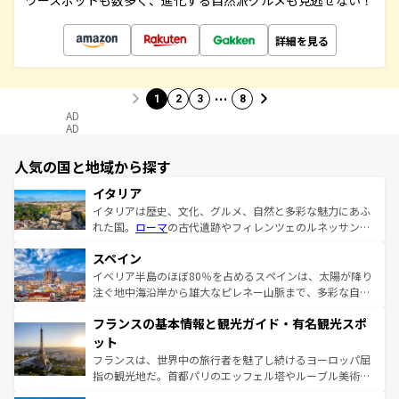
ワースポットも数多く、進化する自然派グルメも見逃せない！
詳細を見る
…
1
2
3
8
AD
AD
人気の国と地域から探す
イタリア
イタリアは歴史、文化、グルメ、自然と多彩な魅力にあふ
れた国。
ローマ
の古代遺跡やフィレンツェのルネッサンス
美術、ヴェネツィアの運河など、歴史あるスポットはもち
スペイン
ろん、トスカーナの美しい田園風景やアマルフィ海岸の絶
景など、自然景観も見逃せない。観光の合間には、本場の
イベリア半島のほぼ80％を占めるスペインは、太陽が降り
ピザやパスタなど、絶品のイタリア料理を堪能することも
注ぐ地中海沿岸から雄大なピレネー山脈まで、多彩な自然
できる。朝目覚めてから夜眠るまで、すべての瞬間を楽し
と文化が詰まったヨーロッパ屈指の旅行先だ。多様な地域
フランスの基本情報と観光ガイド・有名観光スポ
ませてくれるイタリアで、忘れられない旅をしてみよう！
文化が根付くこの国では、情熱的なフラメンコ、熱気あふ
なお、新着のイタリア情報は
コンテンツ一覧
を参照してほ
れる闘牛、そして美味しいタパスが生活の一部となってい
ット
しい。
る。首都マドリードの洗練された雰囲気や、バルセロナの
フランスは、世界中の旅行者を魅了し続けるヨーロッパ屈
アートに溢れた街角から、地方では古代ローマ遺跡や中世
指の観光地だ。首都パリのエッフェル塔やルーブル美術館
の城塞都市、穏やかなビーチリゾートまで多彩な表情を見
といった象徴的なスポットから、田舎町の古風な美しさま