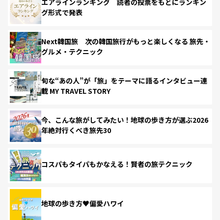
エアラインランキング 読者の投票をもとにランキン
グ形式で発表
Next韓国旅 次の韓国旅行がもっと楽しくなる 旅先・
グルメ・テクニック
旬な“あの人”が「旅」をテーマに語るインタビュー連
載 MY TRAVEL STORY
今、こんな旅がしてみたい！地球の歩き方が選ぶ2026
年絶対行くべき旅先30
コスパもタイパもかなえる！賢者の旅テクニック
地球の歩き方♥偏愛ハワイ