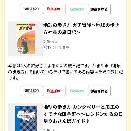
詳細を見る
地球の歩き方 ガチ冒険～地球の歩き
方社員の旅日記～
D-Books
2018.04.12 発売
本書は4人の旅好きによるただの旅日記です。たまたま『地球
の歩き方』で働いているだけで書いてある内容はただの旅日記
です。
詳細を見る
地球の歩き方 カンタベリーと周辺の
すてきな田舎町へ～ロンドンからの日
帰りおさんぽガイド♪
D-Books