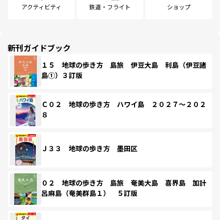
アクティビティ
鉄道・フライト
ショップ
新刊ガイドブック
１５ 地球の歩き方 島旅 伊豆大島 利島（伊豆諸
島①）３訂版
Ｃ０２ 地球の歩き方 ハワイ島 ２０２７～２０２
８
Ｊ３３ 地球の歩き方 墨田区
０２ 地球の歩き方 島旅 奄美大島 喜界島 加計
呂麻島（奄美群島１） ５訂版