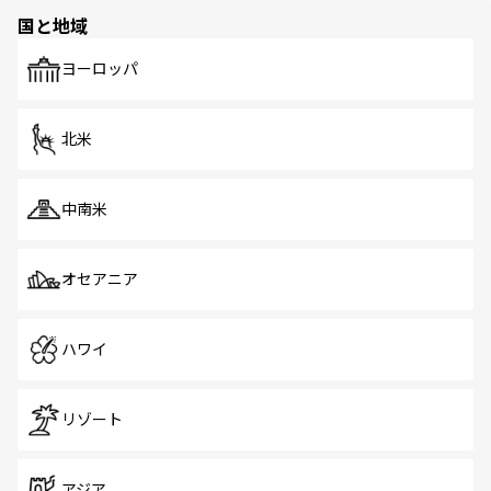
の多様性あふれるカラフルな町は、どこを歩いても新しい
国と地域
発見がある。さらに、治安のよさや充実した公共交通機関
も、旅行者にとっては魅力的なポイント。グルメも豊富
で、ホーカーズは地元の風情を楽しめる外せないスポット
ヨーロッパ
だ。訪れる人を飽きさせないシンガポールで、多様な魅力
を体感しよう。 なお、新着のシンガポール情報は
コンテン
ツ一覧
を参照してほしい。
北米
中南米
オセアニア
ハワイ
リゾート
アジア