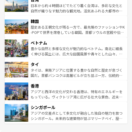
情報は
コンテンツ一覧
を参照してほしい。
人々、おいしいローカルフードやハワイアンミュージッ
ク）、タスマニアの美しい原生林やケアンズの熱帯雨林な
日本から約４時間ほどでたどり着く台湾は、多彩な文化と
ク、伝統的なフラダンスなど、すべてがハワイの魅力を彩
ど、見どころがたくさん。また、カフェやワイン、オージ
自然が織りなす魅力的な観光地。活気あふれる大都市の台
っている。訪れるたびに新しい発見と感動が待っているハ
ービーフなどの食文化も豊かで、美味しいものであふれて
北やノスタルジックな町並みが人気な九份（ジォウフェ
ワイを、存分に味わってほしい。 なお、新着のハワイ情報
韓国
いる。アクティビティも充実しており、サーフィンやダイ
ン）、静ひつな山岳地帯である台湾東部など、都市の喧騒
は
コンテンツ一覧
を参照してほしい。
ビング、ハイキングなど、アウトドア好きにはたまらな
と山間の静けさが共存しており、訪れる人に新しい発見と
歴史ある王朝文化が残る一方で、最先端のファッションやK
い。オーストラリアの多彩な魅力を存分に味わいつくそ
驚きをもたらしてくれる。また、奥深い台湾の食文化も魅
-POPで世界を席巻している韓国。首都ソウルの宮殿や伝統
う。 なお、新着のオーストラリア情報は
コンテンツ一覧
を
力で、夜市などの屋台グルメから高級料理、ヘルシーで美
家屋が並ぶエリアでは韓国の歴史と文化に浸ることがで
参照してほしい。
ベトナム
容にもいいと評判のスイーツなど、バラエティ豊かな料理
き、地方に足を延ばせば四季折々の自然美を楽しむことが
が味わえる。 なお、新着の台湾情報は
コンテンツ一覧
を参
できる。そして、キムチや焼肉、絶品のストリートフード
豊かな自然と多様な文化が魅力的なベトナム。南北に細長
照してほしい。
まで、さまざまな韓国料理が待っている。夜には、韓国な
く伸びる国土には、広大な田園風景や青々とした山々、世
らではのナイトライフも堪能できる。あたたかいホスピタ
界遺産に登録された壮大な自然景観が点在し、都市部では
タイ
リティに包まれながら、韓国の多彩な魅力を心ゆくまで味
急速な発展と共に伝統が息づく。ハノイの古い町並みやホ
わってみてほしい。 なお、新着の韓国情報は
コンテンツ一
ーチミン市のフランス統治時代の建物も、独特の雰囲気を
タイは、東南アジアに位置する豊かな自然と歴史が息づく
覧
を参照してほしい。
醸し出している。また、バラエティの豊かさとおいしさで
国だ。首都バンコクは高層ビルが立ち並ぶ一方、伝統的な
世界中の食通を魅了してやまないベトナム料理も魅力のひ
寺院や市場がいたるところに点在し、古きよき文化と現代
香港
とつ。フォーやバインミー、ベトナムコーヒーなどは、ぜ
の活気が交差している。北部ではチェンマイなどの山岳地
ひ現地で味わいたい。どの地域を訪れてもあたたかい人々
帯で自然と触れ合い、南部ではプーケットやクラビの美し
アジアと西洋の文化が交わる香港は、特有のエネルギーを
が旅行者を迎えてくれるので、きっと忘れられない旅にな
いビーチでリゾート気分を楽しむことができる。タイ料理
もっている。ヴィクトリア湾に広がる壮大な景色、近未来
るはずだ。 なお、新着のベトナム情報は
コンテンツ一覧
を
は世界的に有名で、屋台から高級レストランまで味覚を刺
的なアートスポット、そして歴史と現代が融合した町並
参照してほしい。
シンガポール
激する。気候は一年中温暖で、どの季節にも異なる楽しみ
み、どこを訪れても感動するはず。観光スポットが密集し
が待っている。親しみやすいタイの人々、仏教を中心とし
ており、効率よく見どころを回れるのも魅力。息をのむよ
アジアの交差点として多文化が融合した独自の魅力を放つ
た文化、そして多様な観光資源が、訪れる旅人を魅了し続
うな絶景から文化的な体験まで、香港を存分に楽しみ尽く
シンガポール。未来的な建築物が並ぶマリーナベイ、歴史
ける。 なお、新着のタイ情報は
コンテンツ一覧
を参照して
そう。 なお、新着の香港情報は
コンテンツ一覧
を参照して
と伝統を感じられるエスニックタウン、多数の緑豊かな公
ほしい。
ほしい。
園や自然保護区など、自然が調和した近代的な景観と文化