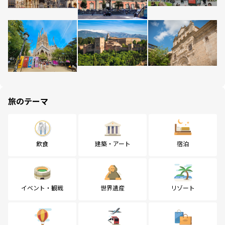
旅のテーマ
飲食
建築・アート
宿泊
イベント・観戦
世界遺産
リゾート