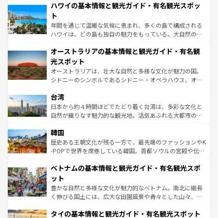
着のスイス情報は
コンテンツ一覧
を参照してほしい。
ハワイの基本情報と観光ガイド・有名観光スポッ
のような巨大都市は、観光、ショッピング、エンターテイ
ンメントが詰まった刺激的なスポットだ。一方、アメリカ
ト
西部には大自然が広がり、グランドキャニオンやイエロー
年間を通じて温暖な気候に恵まれ、多くの島で構成される
ストーン国立公園といった絶景が堪能できる。さらに、南
ハワイは、どの島も独自の魅力をもっている。大自然の神
部のニューオーリンズでは、音楽と美食が融合した独特の
秘を感じたいなら、火山が生み出した壮大な景観を誇るハ
文化が魅力。旅行者はアメリカの各地域で異なる魅力を楽
オーストラリアの基本情報と観光ガイド・有名観
ワイ島は見逃せない。また、定番の観光地といえばオアフ
しみながら、その多様性と豊かな歴史を感じることができ
島だが、静かな自然を求めるならマウイ島やカウアイ島が
光スポット
るだろう。車でのロードトリップや列車の旅も、アメリカ
おすすめ。エメラルドグリーンに輝く海をはじめ、豊かな
オーストラリアは、壮大な自然と多様な文化が魅力の国。
ならではの贅沢な旅のスタイルだ。 なお、新着のアメリカ
文化や歴史が息づいている。「アロハスピリット」と呼ば
シドニーのシンボルであるシドニー・オペラハウス、オー
情報は
コンテンツ一覧
を参照してほしい。
れるおもてなしの心で訪れる人々を迎えてくれるハワイの
ストラリア東海岸北部に広がる大サンゴ礁地帯グレートバ
人々、おいしいローカルフードやハワイアンミュージッ
台湾
リアリーフや大陸中央部にそびえるウルル（エアーズロッ
ク、伝統的なフラダンスなど、すべてがハワイの魅力を彩
ク）、タスマニアの美しい原生林やケアンズの熱帯雨林な
日本から約４時間ほどでたどり着く台湾は、多彩な文化と
っている。訪れるたびに新しい発見と感動が待っているハ
ど、見どころがたくさん。また、カフェやワイン、オージ
自然が織りなす魅力的な観光地。活気あふれる大都市の台
ワイを、存分に味わってほしい。 なお、新着のハワイ情報
ービーフなどの食文化も豊かで、美味しいものであふれて
北やノスタルジックな町並みが人気な九份（ジォウフェ
は
コンテンツ一覧
を参照してほしい。
韓国
いる。アクティビティも充実しており、サーフィンやダイ
ン）、静ひつな山岳地帯である台湾東部など、都市の喧騒
ビング、ハイキングなど、アウトドア好きにはたまらな
と山間の静けさが共存しており、訪れる人に新しい発見と
歴史ある王朝文化が残る一方で、最先端のファッションやK
い。オーストラリアの多彩な魅力を存分に味わいつくそ
驚きをもたらしてくれる。また、奥深い台湾の食文化も魅
-POPで世界を席巻している韓国。首都ソウルの宮殿や伝統
う。 なお、新着のオーストラリア情報は
コンテンツ一覧
を
力で、夜市などの屋台グルメから高級料理、ヘルシーで美
家屋が並ぶエリアでは韓国の歴史と文化に浸ることがで
参照してほしい。
ベトナムの基本情報と観光ガイド・有名観光スポ
容にもいいと評判のスイーツなど、バラエティ豊かな料理
き、地方に足を延ばせば四季折々の自然美を楽しむことが
が味わえる。 なお、新着の台湾情報は
コンテンツ一覧
を参
できる。そして、キムチや焼肉、絶品のストリートフード
ット
照してほしい。
まで、さまざまな韓国料理が待っている。夜には、韓国な
豊かな自然と多様な文化が魅力的なベトナム。南北に細長
らではのナイトライフも堪能できる。あたたかいホスピタ
く伸びる国土には、広大な田園風景や青々とした山々、世
リティに包まれながら、韓国の多彩な魅力を心ゆくまで味
界遺産に登録された壮大な自然景観が点在し、都市部では
わってみてほしい。 なお、新着の韓国情報は
コンテンツ一
タイの基本情報と観光ガイド・有名観光スポット
急速な発展と共に伝統が息づく。ハノイの古い町並みやホ