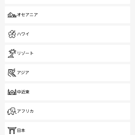
オセアニア
ハワイ
リゾート
アジア
中近東
アフリカ
日本