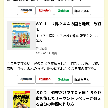
詳細を見る
Ｗ０１ 世界２４４の国と地域 改訂
版
１９７ヵ国と４７地域を旅の雑学とともに
解説
旅の図鑑
2024.07.18 発売
今こそ学びたい世界のことを集めました！首都、言語、民族、
宗教、特長、現地の挨拶、誰かに話したくなる旅の雑学も。
詳細を見る
Ｓ０２ 週末だけで７０ヵ国１５９都
市を旅したリーマントラベラーが教え
る自分の時間の作り方