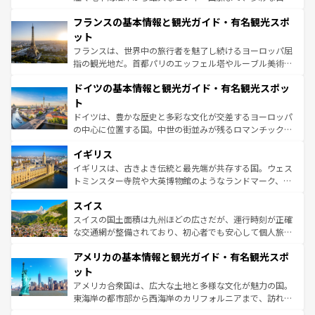
ませてくれるイタリアで、忘れられない旅をしてみよう！
と文化が詰まったヨーロッパ屈指の旅行先だ。多様な地域
なお、新着のイタリア情報は
コンテンツ一覧
を参照してほ
フランスの基本情報と観光ガイド・有名観光スポ
文化が根付くこの国では、情熱的なフラメンコ、熱気あふ
しい。
れる闘牛、そして美味しいタパスが生活の一部となってい
ット
る。首都マドリードの洗練された雰囲気や、バルセロナの
フランスは、世界中の旅行者を魅了し続けるヨーロッパ屈
アートに溢れた街角から、地方では古代ローマ遺跡や中世
指の観光地だ。首都パリのエッフェル塔やルーブル美術館
の城塞都市、穏やかなビーチリゾートまで多彩な表情を見
といった象徴的なスポットから、田舎町の古風な美しさま
せる。地方によって風土や気候が異なるスペインはその個
ドイツの基本情報と観光ガイド・有名観光スポッ
で、幅広い魅力が詰まっている。華麗な宮殿、歴史的な大
性で訪れる人を魅了する。 なお、新着のスペイン情報は
コ
聖堂、美しいビーチ、そして豊かな自然が、訪れる者を心
ト
ンテンツ一覧
を参照してほしい。
から魅了する。また、フランスは美食の国としても知ら
ドイツは、豊かな歴史と多彩な文化が交差するヨーロッパ
れ、フランス料理はユネスコ無形文化遺産にも登録されて
の中心に位置する国。中世の街並みが残るロマンチック街
いる。シャンパンの発祥地であるランス、プロヴァンスの
道から、未来を先取りするようなモダンな都市まで多様な
香り高いラベンダー畑など、多彩な楽しみ方が可能だ。さ
イギリス
顔を持つこの国は、どこを歩いても飽きることがない。ベ
らに、パリ以外の地域にも魅力が溢れており、どの街角に
ルリンの文化的活気、バイエルン州のアルプスの絶景、そ
イギリスは、古きよき伝統と最先端が共存する国。ウェス
も豊かな歴史と文化が息づいている。パリ以外の個性あふ
してライン川沿いのワイン畑といった風景は必見。ビール
トミンスター寺院や大英博物館のようなランドマーク、歴
れる地方に足を運ぶとそれぞれで全く異なる文化を体験で
とソーセージを味わいながら地元の人と過ごす楽しい時間
史ある大学都市、美しい丘陵地帯や牧歌的な風景など、エ
きるだろう。 なお、新着のフランス情報は
コンテンツ一覧
スイス
は、お酒好きな人にはぜひ体験してほしい。 なお、新着の
リアごとに異なる魅力がある。また、優雅なアフタヌーン
を参照してほしい。
ドイツ情報は
コンテンツ一覧
を参照してほしい。
ティー、ビール好きにはたまらない英国パブ、サッカー観
スイスの国土面積は九州ほどの広さだが、運行時刻が正確
戦など、本場だからこそできる体験も豊富。イギリスを旅
な交通網が整備されており、初心者でも安心して個人旅行
して楽しみつくそう。 なお、新着のイギリス情報は
コンテ
を楽しめる。日本同様に時刻表どおりの旅が可能だ。中世
アメリカの基本情報と観光ガイド・有名観光スポ
ンツ一覧
を参照してほしい。
の建物がそのまま残る町や、スイスならではのユニークな
博物館もあり、アルプス観光だけでなく町歩きも満喫する
ット
ことができる。国民の所得が高いため物価も高いが、旅行
アメリカ合衆国は、広大な土地と多様な文化が魅力の国。
者向けの交通パス提供のサービスもあり、うまく活用すれ
東海岸の都市部から西海岸のカリフォルニアまで、訪れる
ば市内交通費無料で観光を楽しむこともできる。 なお、新
場所ごとに異なる風景と体験が待っている。ニューヨーク