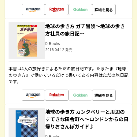
詳細を見る
地球の歩き方 ガチ冒険～地球の歩き
方社員の旅日記～
D-Books
2018.04.12 発売
本書は4人の旅好きによるただの旅日記です。たまたま『地球
の歩き方』で働いているだけで書いてある内容はただの旅日記
です。
詳細を見る
地球の歩き方 カンタベリーと周辺の
すてきな田舎町へ～ロンドンからの日
帰りおさんぽガイド♪
D-Books