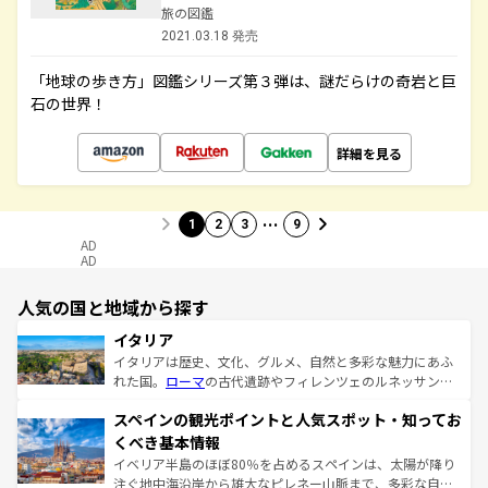
旅の図鑑
2021.03.18 発売
「地球の歩き方」図鑑シリーズ第３弾は、謎だらけの奇岩と巨
石の世界！
詳細を見る
…
1
2
3
9
AD
AD
人気の国と地域から探す
イタリア
イタリアは歴史、文化、グルメ、自然と多彩な魅力にあふ
れた国。
ローマ
の古代遺跡やフィレンツェのルネッサンス
美術、ヴェネツィアの運河など、歴史あるスポットはもち
スペインの観光ポイントと人気スポット・知ってお
ろん、トスカーナの美しい田園風景やアマルフィ海岸の絶
景など、自然景観も見逃せない。観光の合間には、本場の
くべき基本情報
ピザやパスタなど、絶品のイタリア料理を堪能することも
イベリア半島のほぼ80％を占めるスペインは、太陽が降り
できる。朝目覚めてから夜眠るまで、すべての瞬間を楽し
注ぐ地中海沿岸から雄大なピレネー山脈まで、多彩な自然