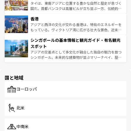
覧
を参照してほしい。
ーチミン市のフランス統治時代の建物も、独特の雰囲気を
タイは、東南アジアに位置する豊かな自然と歴史が息づく
醸し出している。また、バラエティの豊かさとおいしさで
国だ。首都バンコクは高層ビルが立ち並ぶ一方、伝統的な
世界中の食通を魅了してやまないベトナム料理も魅力のひ
寺院や市場がいたるところに点在し、古きよき文化と現代
香港
とつ。フォーやバインミー、ベトナムコーヒーなどは、ぜ
の活気が交差している。北部ではチェンマイなどの山岳地
ひ現地で味わいたい。どの地域を訪れてもあたたかい人々
帯で自然と触れ合い、南部ではプーケットやクラビの美し
アジアと西洋の文化が交わる香港は、特有のエネルギーを
が旅行者を迎えてくれるので、きっと忘れられない旅にな
いビーチでリゾート気分を楽しむことができる。タイ料理
もっている。ヴィクトリア湾に広がる壮大な景色、近未来
るはずだ。 なお、新着のベトナム情報は
コンテンツ一覧
を
は世界的に有名で、屋台から高級レストランまで味覚を刺
的なアートスポット、そして歴史と現代が融合した町並
参照してほしい。
シンガポールの基本情報と観光ガイド・有名観光
激する。気候は一年中温暖で、どの季節にも異なる楽しみ
み、どこを訪れても感動するはず。観光スポットが密集し
が待っている。親しみやすいタイの人々、仏教を中心とし
ており、効率よく見どころを回れるのも魅力。息をのむよ
スポット
た文化、そして多様な観光資源が、訪れる旅人を魅了し続
うな絶景から文化的な体験まで、香港を存分に楽しみ尽く
アジアの交差点として多文化が融合した独自の魅力を放つ
ける。 なお、新着のタイ情報は
コンテンツ一覧
を参照して
そう。 なお、新着の香港情報は
コンテンツ一覧
を参照して
シンガポール。未来的な建築物が並ぶマリーナベイ、歴史
ほしい。
ほしい。
と伝統を感じられるエスニックタウン、多数の緑豊かな公
園や自然保護区など、自然が調和した近代的な景観と文化
の多様性あふれるカラフルな町は、どこを歩いても新しい
国と地域
発見がある。さらに、治安のよさや充実した公共交通機関
も、旅行者にとっては魅力的なポイント。グルメも豊富
で、ホーカーズは地元の風情を楽しめる外せないスポット
ヨーロッパ
だ。訪れる人を飽きさせないシンガポールで、多様な魅力
を体感しよう。 なお、新着のシンガポール情報は
コンテン
ツ一覧
を参照してほしい。
北米
中南米