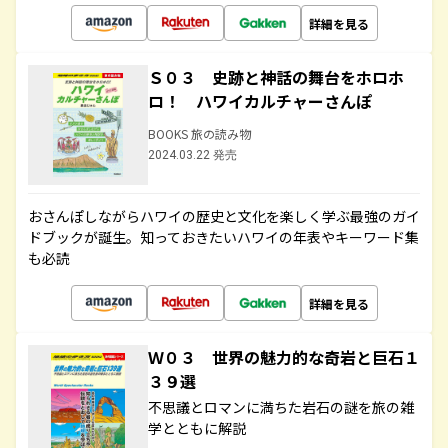
詳細を見る
Ｓ０３ 史跡と神話の舞台をホロホ
ロ！ ハワイカルチャーさんぽ
BOOKS 旅の読み物
2024.03.22 発売
おさんぽしながらハワイの歴史と文化を楽しく学ぶ最強のガイ
ドブックが誕生。知っておきたいハワイの年表やキーワード集
も必読
詳細を見る
Ｗ０３ 世界の魅力的な奇岩と巨石１
３９選
不思議とロマンに満ちた岩石の謎を旅の雑
学とともに解説