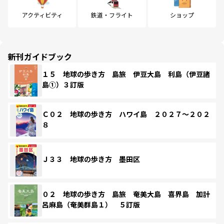
アクティビティ
鉄道・フライト
ショップ
新刊ガイドブック
１５ 地球の歩き方 島旅 伊豆大島 利島（伊豆諸
島①）３訂版
Ｃ０２ 地球の歩き方 ハワイ島 ２０２７～２０２
８
Ｊ３３ 地球の歩き方 墨田区
０２ 地球の歩き方 島旅 奄美大島 喜界島 加計
呂麻島（奄美群島１） ５訂版