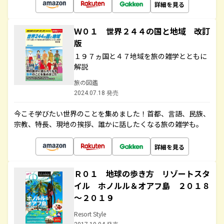
詳細を見る
Ｗ０１ 世界２４４の国と地域 改訂
版
１９７ヵ国と４７地域を旅の雑学とともに
解説
旅の図鑑
2024.07.18 発売
今こそ学びたい世界のことを集めました！首都、言語、民族、
宗教、特長、現地の挨拶、誰かに話したくなる旅の雑学も。
詳細を見る
Ｒ０１ 地球の歩き方 リゾートスタ
イル ホノルル＆オアフ島 ２０１８
～２０１９
Resort Style