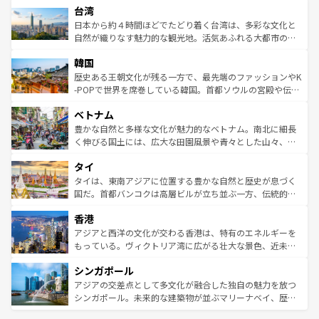
ならではの贅沢な旅のスタイルだ。 なお、新着のアメリカ
台湾
れるおもてなしの心で訪れる人々を迎えてくれるハワイの
リアリーフや大陸中央部にそびえるウルル（エアーズロッ
情報は
コンテンツ一覧
を参照してほしい。
人々、おいしいローカルフードやハワイアンミュージッ
ク）、タスマニアの美しい原生林やケアンズの熱帯雨林な
日本から約４時間ほどでたどり着く台湾は、多彩な文化と
ク、伝統的なフラダンスなど、すべてがハワイの魅力を彩
ど、見どころがたくさん。また、カフェやワイン、オージ
自然が織りなす魅力的な観光地。活気あふれる大都市の台
っている。訪れるたびに新しい発見と感動が待っているハ
ービーフなどの食文化も豊かで、美味しいものであふれて
北やノスタルジックな町並みが人気な九份（ジォウフェ
ワイを、存分に味わってほしい。 なお、新着のハワイ情報
韓国
いる。アクティビティも充実しており、サーフィンやダイ
ン）、静ひつな山岳地帯である台湾東部など、都市の喧騒
は
コンテンツ一覧
を参照してほしい。
ビング、ハイキングなど、アウトドア好きにはたまらな
と山間の静けさが共存しており、訪れる人に新しい発見と
歴史ある王朝文化が残る一方で、最先端のファッションやK
い。オーストラリアの多彩な魅力を存分に味わいつくそ
驚きをもたらしてくれる。また、奥深い台湾の食文化も魅
-POPで世界を席巻している韓国。首都ソウルの宮殿や伝統
う。 なお、新着のオーストラリア情報は
コンテンツ一覧
を
力で、夜市などの屋台グルメから高級料理、ヘルシーで美
家屋が並ぶエリアでは韓国の歴史と文化に浸ることがで
参照してほしい。
ベトナム
容にもいいと評判のスイーツなど、バラエティ豊かな料理
き、地方に足を延ばせば四季折々の自然美を楽しむことが
が味わえる。 なお、新着の台湾情報は
コンテンツ一覧
を参
できる。そして、キムチや焼肉、絶品のストリートフード
豊かな自然と多様な文化が魅力的なベトナム。南北に細長
照してほしい。
まで、さまざまな韓国料理が待っている。夜には、韓国な
く伸びる国土には、広大な田園風景や青々とした山々、世
らではのナイトライフも堪能できる。あたたかいホスピタ
界遺産に登録された壮大な自然景観が点在し、都市部では
タイ
リティに包まれながら、韓国の多彩な魅力を心ゆくまで味
急速な発展と共に伝統が息づく。ハノイの古い町並みやホ
わってみてほしい。 なお、新着の韓国情報は
コンテンツ一
ーチミン市のフランス統治時代の建物も、独特の雰囲気を
タイは、東南アジアに位置する豊かな自然と歴史が息づく
覧
を参照してほしい。
醸し出している。また、バラエティの豊かさとおいしさで
国だ。首都バンコクは高層ビルが立ち並ぶ一方、伝統的な
世界中の食通を魅了してやまないベトナム料理も魅力のひ
寺院や市場がいたるところに点在し、古きよき文化と現代
香港
とつ。フォーやバインミー、ベトナムコーヒーなどは、ぜ
の活気が交差している。北部ではチェンマイなどの山岳地
ひ現地で味わいたい。どの地域を訪れてもあたたかい人々
帯で自然と触れ合い、南部ではプーケットやクラビの美し
アジアと西洋の文化が交わる香港は、特有のエネルギーを
が旅行者を迎えてくれるので、きっと忘れられない旅にな
いビーチでリゾート気分を楽しむことができる。タイ料理
もっている。ヴィクトリア湾に広がる壮大な景色、近未来
るはずだ。 なお、新着のベトナム情報は
コンテンツ一覧
を
は世界的に有名で、屋台から高級レストランまで味覚を刺
的なアートスポット、そして歴史と現代が融合した町並
参照してほしい。
シンガポール
激する。気候は一年中温暖で、どの季節にも異なる楽しみ
み、どこを訪れても感動するはず。観光スポットが密集し
が待っている。親しみやすいタイの人々、仏教を中心とし
ており、効率よく見どころを回れるのも魅力。息をのむよ
アジアの交差点として多文化が融合した独自の魅力を放つ
た文化、そして多様な観光資源が、訪れる旅人を魅了し続
うな絶景から文化的な体験まで、香港を存分に楽しみ尽く
シンガポール。未来的な建築物が並ぶマリーナベイ、歴史
ける。 なお、新着のタイ情報は
コンテンツ一覧
を参照して
そう。 なお、新着の香港情報は
コンテンツ一覧
を参照して
と伝統を感じられるエスニックタウン、多数の緑豊かな公