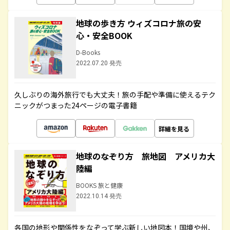
地球の歩き方 ウィズコロナ旅の安
心・安全BOOK
D-Books
2022.07.20 発売
久しぶりの海外旅行でも大丈夫！旅の手配や準備に使えるテク
ニックがつまった24ページの電子書籍
詳細を見る
地球のなぞり方 旅地図 アメリカ大
陸編
BOOKS 旅と健康
2022.10.14 発売
各国の地形や関係性をなぞって学ぶ新しい地図本！国境や州、