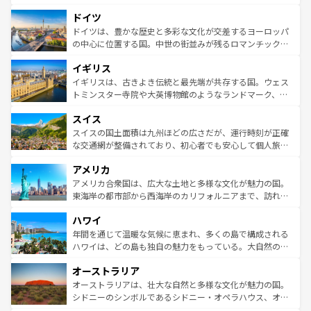
の城塞都市、穏やかなビーチリゾートまで多彩な表情を見
といった象徴的なスポットから、田舎町の古風な美しさま
せる。地方によって風土や気候が異なるスペインはその個
ドイツ
で、幅広い魅力が詰まっている。華麗な宮殿、歴史的な大
性で訪れる人を魅了する。 なお、新着のスペイン情報は
コ
聖堂、美しいビーチ、そして豊かな自然が、訪れる者を心
ドイツは、豊かな歴史と多彩な文化が交差するヨーロッパ
ンテンツ一覧
を参照してほしい。
から魅了する。また、フランスは美食の国としても知ら
の中心に位置する国。中世の街並みが残るロマンチック街
れ、フランス料理はユネスコ無形文化遺産にも登録されて
道から、未来を先取りするようなモダンな都市まで多様な
イギリス
いる。シャンパンの発祥地であるランス、プロヴァンスの
顔を持つこの国は、どこを歩いても飽きることがない。ベ
香り高いラベンダー畑など、多彩な楽しみ方が可能だ。さ
ルリンの文化的活気、バイエルン州のアルプスの絶景、そ
イギリスは、古きよき伝統と最先端が共存する国。ウェス
らに、パリ以外の地域にも魅力が溢れており、どの街角に
してライン川沿いのワイン畑といった風景は必見。ビール
トミンスター寺院や大英博物館のようなランドマーク、歴
も豊かな歴史と文化が息づいている。パリ以外の個性あふ
とソーセージを味わいながら地元の人と過ごす楽しい時間
史ある大学都市、美しい丘陵地帯や牧歌的な風景など、エ
れる地方に足を運ぶとそれぞれで全く異なる文化を体験で
スイス
は、お酒好きな人にはぜひ体験してほしい。 なお、新着の
リアごとに異なる魅力がある。また、優雅なアフタヌーン
きるだろう。 なお、新着のフランス情報は
コンテンツ一覧
ドイツ情報は
コンテンツ一覧
を参照してほしい。
ティー、ビール好きにはたまらない英国パブ、サッカー観
スイスの国土面積は九州ほどの広さだが、運行時刻が正確
を参照してほしい。
戦など、本場だからこそできる体験も豊富。イギリスを旅
な交通網が整備されており、初心者でも安心して個人旅行
して楽しみつくそう。 なお、新着のイギリス情報は
コンテ
を楽しめる。日本同様に時刻表どおりの旅が可能だ。中世
アメリカ
ンツ一覧
を参照してほしい。
の建物がそのまま残る町や、スイスならではのユニークな
博物館もあり、アルプス観光だけでなく町歩きも満喫する
アメリカ合衆国は、広大な土地と多様な文化が魅力の国。
ことができる。国民の所得が高いため物価も高いが、旅行
東海岸の都市部から西海岸のカリフォルニアまで、訪れる
者向けの交通パス提供のサービスもあり、うまく活用すれ
場所ごとに異なる風景と体験が待っている。ニューヨーク
ハワイ
ば市内交通費無料で観光を楽しむこともできる。 なお、新
のような巨大都市は、観光、ショッピング、エンターテイ
着のスイス情報は
コンテンツ一覧
を参照してほしい。
ンメントが詰まった刺激的なスポットだ。一方、アメリカ
年間を通じて温暖な気候に恵まれ、多くの島で構成される
西部には大自然が広がり、グランドキャニオンやイエロー
ハワイは、どの島も独自の魅力をもっている。大自然の神
ストーン国立公園といった絶景が堪能できる。さらに、南
秘を感じたいなら、火山が生み出した壮大な景観を誇るハ
オーストラリア
部のニューオーリンズでは、音楽と美食が融合した独特の
ワイ島は見逃せない。また、定番の観光地といえばオアフ
文化が魅力。旅行者はアメリカの各地域で異なる魅力を楽
島だが、静かな自然を求めるならマウイ島やカウアイ島が
オーストラリアは、壮大な自然と多様な文化が魅力の国。
しみながら、その多様性と豊かな歴史を感じることができ
おすすめ。エメラルドグリーンに輝く海をはじめ、豊かな
シドニーのシンボルであるシドニー・オペラハウス、オー
るだろう。車でのロードトリップや列車の旅も、アメリカ
文化や歴史が息づいている。「アロハスピリット」と呼ば
ストラリア東海岸北部に広がる大サンゴ礁地帯グレートバ