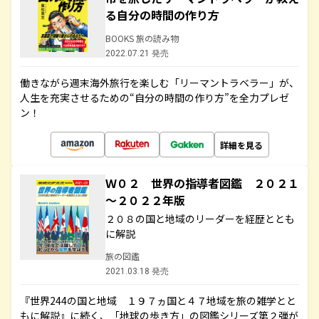
る自分の時間の作り方
BOOKS 旅の読み物
2022.07.21 発売
働きながら週末海外旅行を楽しむ「リーマントラベラー」が、
人生を充実させるための“自分の時間の作り方”を全力プレゼ
ン！
詳細を見る
Ｗ０２ 世界の指導者図鑑 ２０２１
～２０２２年版
２０８の国と地域のリーダーを経歴ととも
に解説
旅の図鑑
2021.03.18 発売
『世界244の国と地域 １９７ヵ国と４７地域を旅の雑学とと
もに解説』に続く、「地球の歩き方」の図鑑シリーズ第２弾が