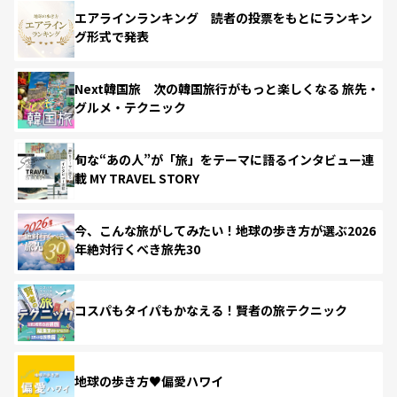
エアラインランキング 読者の投票をもとにランキン
グ形式で発表
Next韓国旅 次の韓国旅行がもっと楽しくなる 旅先・
グルメ・テクニック
旬な“あの人”が「旅」をテーマに語るインタビュー連
載 MY TRAVEL STORY
今、こんな旅がしてみたい！地球の歩き方が選ぶ2026
年絶対行くべき旅先30
コスパもタイパもかなえる！賢者の旅テクニック
地球の歩き方♥偏愛ハワイ