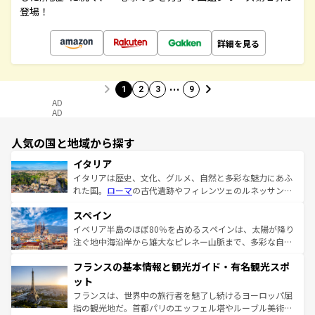
登場！
詳細を見る
…
1
2
3
9
AD
AD
人気の国と地域から探す
イタリア
イタリアは歴史、文化、グルメ、自然と多彩な魅力にあふ
れた国。
ローマ
の古代遺跡やフィレンツェのルネッサンス
美術、ヴェネツィアの運河など、歴史あるスポットはもち
スペイン
ろん、トスカーナの美しい田園風景やアマルフィ海岸の絶
景など、自然景観も見逃せない。観光の合間には、本場の
イベリア半島のほぼ80％を占めるスペインは、太陽が降り
ピザやパスタなど、絶品のイタリア料理を堪能することも
注ぐ地中海沿岸から雄大なピレネー山脈まで、多彩な自然
できる。朝目覚めてから夜眠るまで、すべての瞬間を楽し
と文化が詰まったヨーロッパ屈指の旅行先だ。多様な地域
フランスの基本情報と観光ガイド・有名観光スポ
ませてくれるイタリアで、忘れられない旅をしてみよう！
文化が根付くこの国では、情熱的なフラメンコ、熱気あふ
なお、新着のイタリア情報は
コンテンツ一覧
を参照してほ
れる闘牛、そして美味しいタパスが生活の一部となってい
ット
しい。
る。首都マドリードの洗練された雰囲気や、バルセロナの
フランスは、世界中の旅行者を魅了し続けるヨーロッパ屈
アートに溢れた街角から、地方では古代ローマ遺跡や中世
指の観光地だ。首都パリのエッフェル塔やルーブル美術館