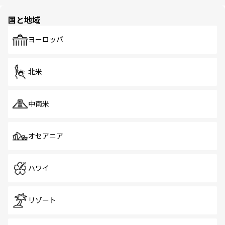
ほしい。
ほしい。
園や自然保護区など、自然が調和した近代的な景観と文化
の多様性あふれるカラフルな町は、どこを歩いても新しい
国と地域
発見がある。さらに、治安のよさや充実した公共交通機関
も、旅行者にとっては魅力的なポイント。グルメも豊富
で、ホーカーズは地元の風情を楽しめる外せないスポット
ヨーロッパ
だ。訪れる人を飽きさせないシンガポールで、多様な魅力
を体感しよう。 なお、新着のシンガポール情報は
コンテン
ツ一覧
を参照してほしい。
北米
中南米
オセアニア
ハワイ
リゾート