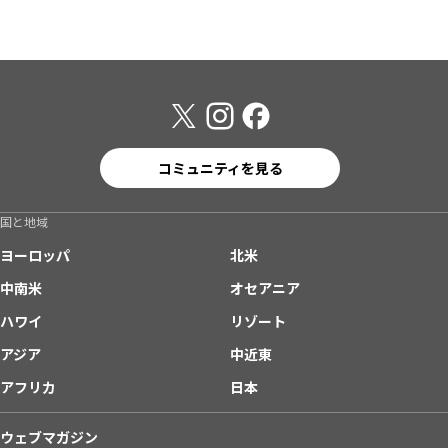
コミュニティを見る
国と地域
ヨーロッパ
北米
中南米
オセアニア
ハワイ
リゾート
アジア
中近東
アフリカ
日本
ウェブマガジン