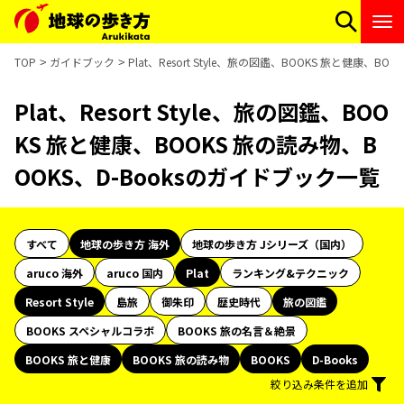
TOP
ガイドブック
Plat、Resort Style、旅の図鑑、BOOKS 旅と健康、
Plat、Resort Style、旅の図鑑、BOO
KS 旅と健康、BOOKS 旅の読み物、B
OOKS、D-Booksのガイドブック一覧
すべて
地球の歩き方 海外
地球の歩き方 Jシリーズ（国内）
aruco 海外
aruco 国内
Plat
ランキング&テクニック
Resort Style
島旅
御朱印
歴史時代
旅の図鑑
BOOKS スペシャルコラボ
BOOKS 旅の名言＆絶景
BOOKS 旅と健康
BOOKS 旅の読み物
BOOKS
D-Books
絞り込み条件を追加