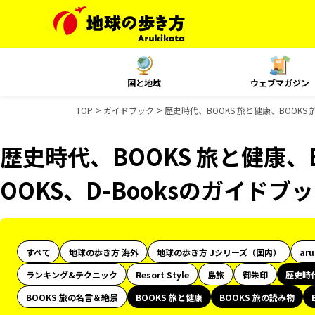
国と地域
ウェブマガジン
TOP
ガイドブック
歴史時代、BOOKS 旅と健康、BOOKS 
歴史時代、BOOKS 旅と健康、
OOKS、D-Booksのガイドブ
すべて
地球の歩き方 海外
地球の歩き方 Jシリーズ（国内）
ar
ランキング&テクニック
Resort Style
島旅
御朱印
歴史時
BOOKS 旅の名言＆絶景
BOOKS 旅と健康
BOOKS 旅の読み物