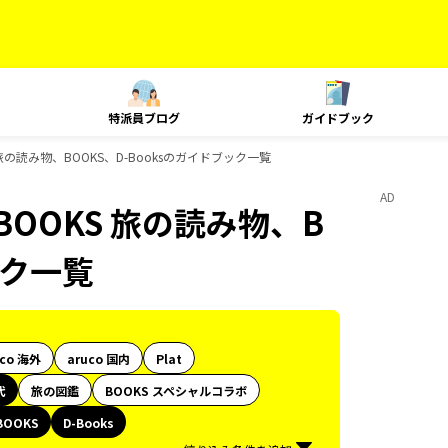
特派員ブログ
ガイドブック
旅の読み物、BOOKS、D-Booksのガイドブック一覧
AD
BOOKS 旅の読み物、B
ック一覧
uco 海外
aruco 国内
Plat
代
旅の図鑑
BOOKS スペシャルコラボ
BOOKS
D-Books