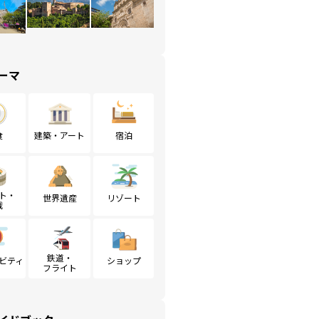
ーマ
食
建築・アート
宿泊
ト・
世界遺産
リゾート
戦
鉄道・
ビティ
ショップ
フライト