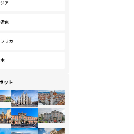
アジア
中近東
アフリカ
日本
ポット