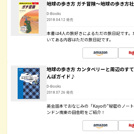
地球の歩き方 ガチ冒険～地球の歩き方
D-Books
2018.04.12 発売
本書は4人の旅好きによるただの旅日記です。
いてある内容はただの旅日記です。
地球の歩き方 カンタベリーと周辺のす
んぽガイド♪
D-Books
2018.07.26 発売
英会話本でおなじみの「Kayoの“秘密のノー
ンドン南東の田舎町をご紹介！