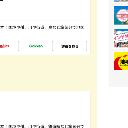
図本！国境や州、川や街道、島など旅気分で地図
詳細を見る
図本！国境や州、川や街道、鉄道線など旅気分で