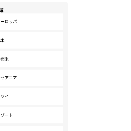
域
ヨーロッパ
北米
中南米
オセアニア
ハワイ
リゾート