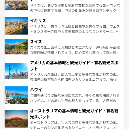
ンテンツ一覧
を参照してほしい。
から魅了する。また、フランスは美食の国としても知ら
ドイツは、豊かな歴史と多彩な文化が交差するヨーロッパ
れ、フランス料理はユネスコ無形文化遺産にも登録されて
の中心に位置する国。中世の街並みが残るロマンチック街
いる。シャンパンの発祥地であるランス、プロヴァンスの
道から、未来を先取りするようなモダンな都市まで多様な
香り高いラベンダー畑など、多彩な楽しみ方が可能だ。さ
イギリス
顔を持つこの国は、どこを歩いても飽きることがない。ベ
らに、パリ以外の地域にも魅力が溢れており、どの街角に
ルリンの文化的活気、バイエルン州のアルプスの絶景、そ
イギリスは、古きよき伝統と最先端が共存する国。ウェス
も豊かな歴史と文化が息づいている。パリ以外の個性あふ
してライン川沿いのワイン畑といった風景は必見。ビール
トミンスター寺院や大英博物館のようなランドマーク、歴
れる地方に足を運ぶとそれぞれで全く異なる文化を体験で
とソーセージを味わいながら地元の人と過ごす楽しい時間
史ある大学都市、美しい丘陵地帯や牧歌的な風景など、エ
きるだろう。 なお、新着のフランス情報は
コンテンツ一覧
スイス
は、お酒好きな人にはぜひ体験してほしい。 なお、新着の
リアごとに異なる魅力がある。また、優雅なアフタヌーン
を参照してほしい。
ドイツ情報は
コンテンツ一覧
を参照してほしい。
ティー、ビール好きにはたまらない英国パブ、サッカー観
スイスの国土面積は九州ほどの広さだが、運行時刻が正確
戦など、本場だからこそできる体験も豊富。イギリスを旅
な交通網が整備されており、初心者でも安心して個人旅行
して楽しみつくそう。 なお、新着のイギリス情報は
コンテ
を楽しめる。日本同様に時刻表どおりの旅が可能だ。中世
アメリカの基本情報と観光ガイド・有名観光スポ
ンツ一覧
を参照してほしい。
の建物がそのまま残る町や、スイスならではのユニークな
博物館もあり、アルプス観光だけでなく町歩きも満喫する
ット
ことができる。国民の所得が高いため物価も高いが、旅行
アメリカ合衆国は、広大な土地と多様な文化が魅力の国。
者向けの交通パス提供のサービスもあり、うまく活用すれ
東海岸の都市部から西海岸のカリフォルニアまで、訪れる
ば市内交通費無料で観光を楽しむこともできる。 なお、新
場所ごとに異なる風景と体験が待っている。ニューヨーク
着のスイス情報は
コンテンツ一覧
を参照してほしい。
ハワイ
のような巨大都市は、観光、ショッピング、エンターテイ
ンメントが詰まった刺激的なスポットだ。一方、アメリカ
年間を通じて温暖な気候に恵まれ、多くの島で構成される
西部には大自然が広がり、グランドキャニオンやイエロー
ハワイは、どの島も独自の魅力をもっている。大自然の神
ストーン国立公園といった絶景が堪能できる。さらに、南
秘を感じたいなら、火山が生み出した壮大な景観を誇るハ
オーストラリアの基本情報と観光ガイド・有名観
部のニューオーリンズでは、音楽と美食が融合した独特の
ワイ島は見逃せない。また、定番の観光地といえばオアフ
文化が魅力。旅行者はアメリカの各地域で異なる魅力を楽
島だが、静かな自然を求めるならマウイ島やカウアイ島が
光スポット
しみながら、その多様性と豊かな歴史を感じることができ
おすすめ。エメラルドグリーンに輝く海をはじめ、豊かな
オーストラリアは、壮大な自然と多様な文化が魅力の国。
るだろう。車でのロードトリップや列車の旅も、アメリカ
文化や歴史が息づいている。「アロハスピリット」と呼ば
シドニーのシンボルであるシドニー・オペラハウス、オー