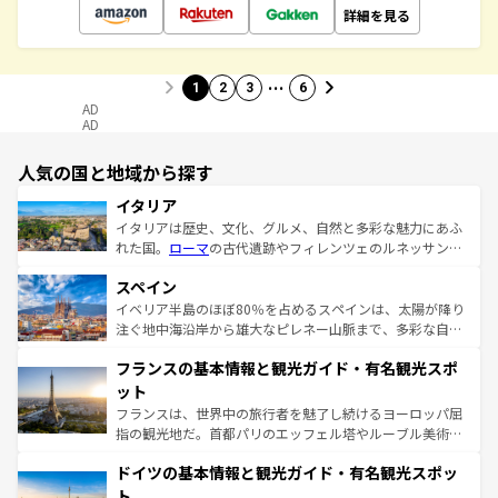
詳細を見る
…
1
2
3
6
AD
AD
人気の国と地域から探す
イタリア
イタリアは歴史、文化、グルメ、自然と多彩な魅力にあふ
れた国。
ローマ
の古代遺跡やフィレンツェのルネッサンス
美術、ヴェネツィアの運河など、歴史あるスポットはもち
スペイン
ろん、トスカーナの美しい田園風景やアマルフィ海岸の絶
景など、自然景観も見逃せない。観光の合間には、本場の
イベリア半島のほぼ80％を占めるスペインは、太陽が降り
ピザやパスタなど、絶品のイタリア料理を堪能することも
注ぐ地中海沿岸から雄大なピレネー山脈まで、多彩な自然
できる。朝目覚めてから夜眠るまで、すべての瞬間を楽し
と文化が詰まったヨーロッパ屈指の旅行先だ。多様な地域
フランスの基本情報と観光ガイド・有名観光スポ
ませてくれるイタリアで、忘れられない旅をしてみよう！
文化が根付くこの国では、情熱的なフラメンコ、熱気あふ
なお、新着のイタリア情報は
コンテンツ一覧
を参照してほ
れる闘牛、そして美味しいタパスが生活の一部となってい
ット
しい。
る。首都マドリードの洗練された雰囲気や、バルセロナの
フランスは、世界中の旅行者を魅了し続けるヨーロッパ屈
アートに溢れた街角から、地方では古代ローマ遺跡や中世
指の観光地だ。首都パリのエッフェル塔やルーブル美術館
の城塞都市、穏やかなビーチリゾートまで多彩な表情を見
といった象徴的なスポットから、田舎町の古風な美しさま
せる。地方によって風土や気候が異なるスペインはその個
ドイツの基本情報と観光ガイド・有名観光スポッ
で、幅広い魅力が詰まっている。華麗な宮殿、歴史的な大
性で訪れる人を魅了する。 なお、新着のスペイン情報は
コ
聖堂、美しいビーチ、そして豊かな自然が、訪れる者を心
ト