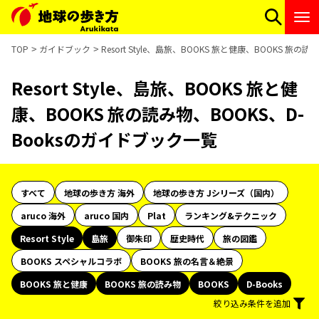
TOP
ガイドブック
Resort Style、島旅、BOOKS 旅と健康、BOOKS 旅
Resort Style、島旅、BOOKS 旅と健
康、BOOKS 旅の読み物、BOOKS、D-
Booksのガイドブック一覧
すべて
地球の歩き方 海外
地球の歩き方 Jシリーズ（国内）
aruco 海外
aruco 国内
Plat
ランキング&テクニック
Resort Style
島旅
御朱印
歴史時代
旅の図鑑
BOOKS スペシャルコラボ
BOOKS 旅の名言＆絶景
BOOKS 旅と健康
BOOKS 旅の読み物
BOOKS
D-Books
絞り込み条件を追加