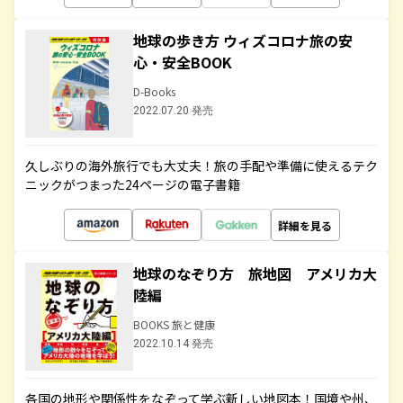
地球の歩き方 ウィズコロナ旅の安
心・安全BOOK
D-Books
2022.07.20 発売
久しぶりの海外旅行でも大丈夫！旅の手配や準備に使えるテク
ニックがつまった24ページの電子書籍
詳細を見る
地球のなぞり方 旅地図 アメリカ大
陸編
BOOKS 旅と健康
2022.10.14 発売
各国の地形や関係性をなぞって学ぶ新しい地図本！国境や州、