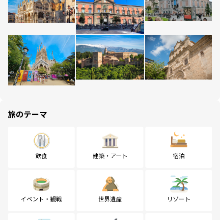
旅のテーマ
飲食
建築・アート
宿泊
イベント・観戦
世界遺産
リゾート