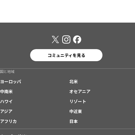
コミュニティを見る
国と地域
ヨーロッパ
北米
中南米
オセアニア
ハワイ
リゾート
アジア
中近東
アフリカ
日本