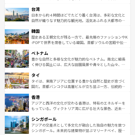
ならではの贅沢な旅のスタイルだ。 なお、新着のアメリカ
れるおもてなしの心で訪れる人々を迎えてくれるハワイの
ストラリア東海岸北部に広がる大サンゴ礁地帯グレートバ
情報は
コンテンツ一覧
を参照してほしい。
人々、おいしいローカルフードやハワイアンミュージッ
台湾
リアリーフや大陸中央部にそびえるウルル（エアーズロッ
ク、伝統的なフラダンスなど、すべてがハワイの魅力を彩
ク）、タスマニアの美しい原生林やケアンズの熱帯雨林な
日本から約４時間ほどでたどり着く台湾は、多彩な文化と
っている。訪れるたびに新しい発見と感動が待っているハ
ど、見どころがたくさん。また、カフェやワイン、オージ
自然が織りなす魅力的な観光地。活気あふれる大都市の台
ワイを、存分に味わってほしい。 なお、新着のハワイ情報
ービーフなどの食文化も豊かで、美味しいものであふれて
北やノスタルジックな町並みが人気な九份（ジォウフェ
は
コンテンツ一覧
を参照してほしい。
韓国
いる。アクティビティも充実しており、サーフィンやダイ
ン）、静ひつな山岳地帯である台湾東部など、都市の喧騒
ビング、ハイキングなど、アウトドア好きにはたまらな
と山間の静けさが共存しており、訪れる人に新しい発見と
歴史ある王朝文化が残る一方で、最先端のファッションやK
い。オーストラリアの多彩な魅力を存分に味わいつくそ
驚きをもたらしてくれる。また、奥深い台湾の食文化も魅
-POPで世界を席巻している韓国。首都ソウルの宮殿や伝統
う。 なお、新着のオーストラリア情報は
コンテンツ一覧
を
力で、夜市などの屋台グルメから高級料理、ヘルシーで美
家屋が並ぶエリアでは韓国の歴史と文化に浸ることがで
参照してほしい。
ベトナム
容にもいいと評判のスイーツなど、バラエティ豊かな料理
き、地方に足を延ばせば四季折々の自然美を楽しむことが
が味わえる。 なお、新着の台湾情報は
コンテンツ一覧
を参
できる。そして、キムチや焼肉、絶品のストリートフード
豊かな自然と多様な文化が魅力的なベトナム。南北に細長
照してほしい。
まで、さまざまな韓国料理が待っている。夜には、韓国な
く伸びる国土には、広大な田園風景や青々とした山々、世
らではのナイトライフも堪能できる。あたたかいホスピタ
界遺産に登録された壮大な自然景観が点在し、都市部では
タイ
リティに包まれながら、韓国の多彩な魅力を心ゆくまで味
急速な発展と共に伝統が息づく。ハノイの古い町並みやホ
わってみてほしい。 なお、新着の韓国情報は
コンテンツ一
ーチミン市のフランス統治時代の建物も、独特の雰囲気を
タイは、東南アジアに位置する豊かな自然と歴史が息づく
覧
を参照してほしい。
醸し出している。また、バラエティの豊かさとおいしさで
国だ。首都バンコクは高層ビルが立ち並ぶ一方、伝統的な
世界中の食通を魅了してやまないベトナム料理も魅力のひ
寺院や市場がいたるところに点在し、古きよき文化と現代
香港
とつ。フォーやバインミー、ベトナムコーヒーなどは、ぜ
の活気が交差している。北部ではチェンマイなどの山岳地
ひ現地で味わいたい。どの地域を訪れてもあたたかい人々
帯で自然と触れ合い、南部ではプーケットやクラビの美し
アジアと西洋の文化が交わる香港は、特有のエネルギーを
が旅行者を迎えてくれるので、きっと忘れられない旅にな
いビーチでリゾート気分を楽しむことができる。タイ料理
もっている。ヴィクトリア湾に広がる壮大な景色、近未来
るはずだ。 なお、新着のベトナム情報は
コンテンツ一覧
を
は世界的に有名で、屋台から高級レストランまで味覚を刺
的なアートスポット、そして歴史と現代が融合した町並
参照してほしい。
シンガポール
激する。気候は一年中温暖で、どの季節にも異なる楽しみ
み、どこを訪れても感動するはず。観光スポットが密集し
が待っている。親しみやすいタイの人々、仏教を中心とし
ており、効率よく見どころを回れるのも魅力。息をのむよ
アジアの交差点として多文化が融合した独自の魅力を放つ
た文化、そして多様な観光資源が、訪れる旅人を魅了し続
うな絶景から文化的な体験まで、香港を存分に楽しみ尽く
シンガポール。未来的な建築物が並ぶマリーナベイ、歴史