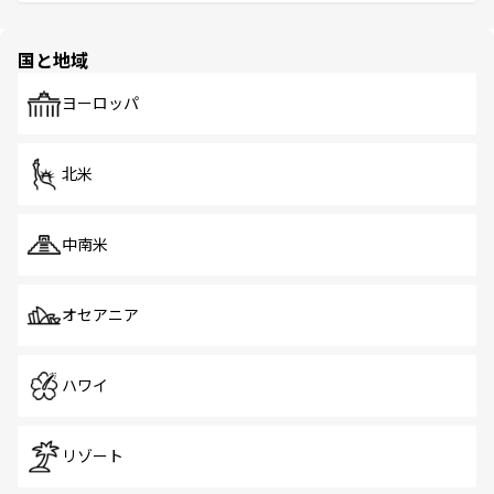
ける。 なお、新着のタイ情報は
コンテンツ一覧
を参照して
そう。 なお、新着の香港情報は
コンテンツ一覧
を参照して
と伝統を感じられるエスニックタウン、多数の緑豊かな公
ほしい。
ほしい。
園や自然保護区など、自然が調和した近代的な景観と文化
の多様性あふれるカラフルな町は、どこを歩いても新しい
国と地域
発見がある。さらに、治安のよさや充実した公共交通機関
も、旅行者にとっては魅力的なポイント。グルメも豊富
で、ホーカーズは地元の風情を楽しめる外せないスポット
ヨーロッパ
だ。訪れる人を飽きさせないシンガポールで、多様な魅力
を体感しよう。 なお、新着のシンガポール情報は
コンテン
ツ一覧
を参照してほしい。
北米
中南米
オセアニア
ハワイ
リゾート