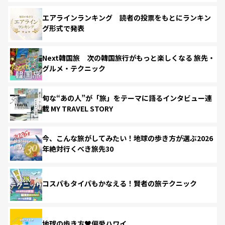
エアラインランキング 読者の投票をもとにランキン
グ形式で発表
Next韓国旅 次の韓国旅行がもっと楽しくなる 旅先・
グルメ・テクニック
旬な“あの人”が「旅」をテーマに語るインタビュー連
載 MY TRAVEL STORY
今、こんな旅がしてみたい！地球の歩き方が選ぶ2026
年絶対行くべき旅先30
コスパもタイパもかなえる！賢者の旅テクニック
地球の歩き方♥偏愛ハワイ