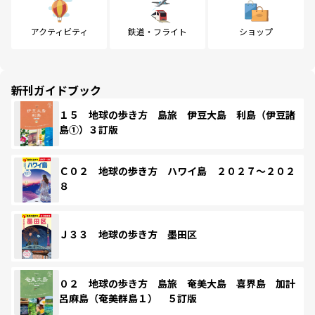
アクティビティ
鉄道・フライト
ショップ
新刊ガイドブック
１５ 地球の歩き方 島旅 伊豆大島 利島（伊豆諸
島①）３訂版
Ｃ０２ 地球の歩き方 ハワイ島 ２０２７～２０２
８
Ｊ３３ 地球の歩き方 墨田区
０２ 地球の歩き方 島旅 奄美大島 喜界島 加計
呂麻島（奄美群島１） ５訂版