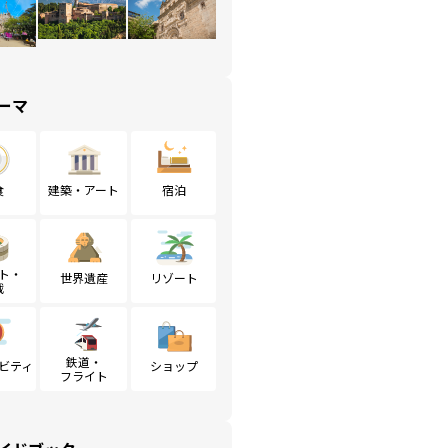
ーマ
食
建築・アート
宿泊
ト・
世界遺産
リゾート
戦
鉄道・
ビティ
ショップ
フライト