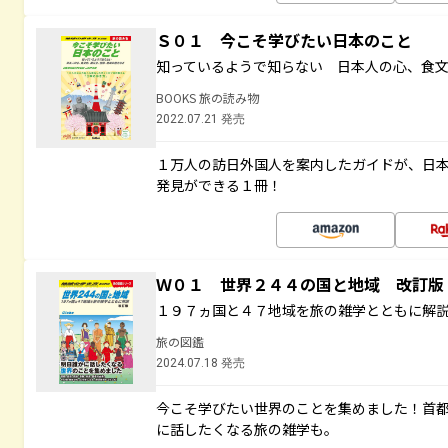
Ｓ０１ 今こそ学びたい日本のこと
知っているようで知らない 日本人の心、食
BOOKS 旅の読み物
2022.07.21 発売
１万人の訪日外国人を案内したガイドが、日
発見ができる１冊！
Ｗ０１ 世界２４４の国と地域 改訂版
１９７ヵ国と４７地域を旅の雑学とともに解
旅の図鑑
2024.07.18 発売
今こそ学びたい世界のことを集めました！首
に話したくなる旅の雑学も。