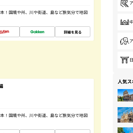
図本！国境や州、川や街道、島など旅気分で地図
詳細を見る
人気ス
編
図本！国境や州、川や街道、島など旅気分で地図