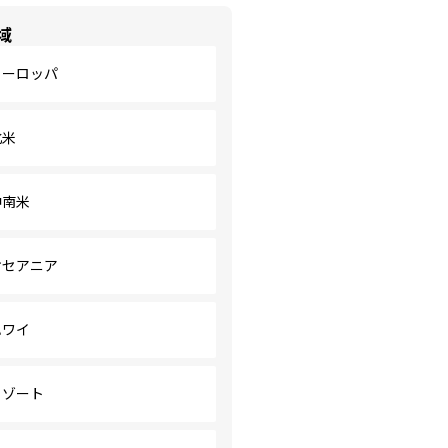
域
ヨーロッパ
北米
中南米
オセアニア
ハワイ
リゾート