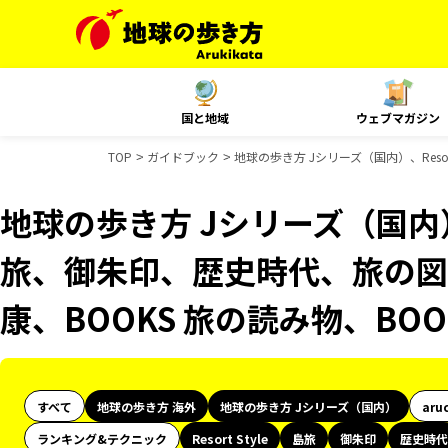
国と地域
ウェブマガジン
TOP
ガイドブック
地球の歩き方 Jシリーズ（国内）、Reso
地球の歩き方 Jシリーズ（国内）、R
旅、御朱印、歴史時代、旅の図鑑
康、BOOKS 旅の読み物、BO
すべて
地球の歩き方 海外
地球の歩き方 Jシリーズ（国内）
aru
ランキング&テクニック
Resort Style
島旅
御朱印
歴史時代