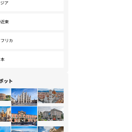
アジア
中近東
アフリカ
日本
ポット