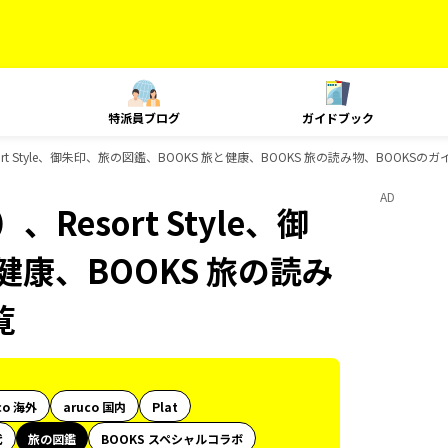
特派員ブログ
ガイドブック
t Style、御朱印、旅の図鑑、BOOKS 旅と健康、BOOKS 旅の読み物、BOOKSの
AD
esort Style、御
健康、BOOKS 旅の読み
覧
co 海外
aruco 国内
Plat
代
旅の図鑑
BOOKS スペシャルコラボ