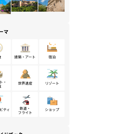
ーマ
食
建築・アート
宿泊
ト・
世界遺産
リゾート
戦
鉄道・
ビティ
ショップ
フライト