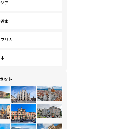
アジア
中近東
アフリカ
日本
ポット