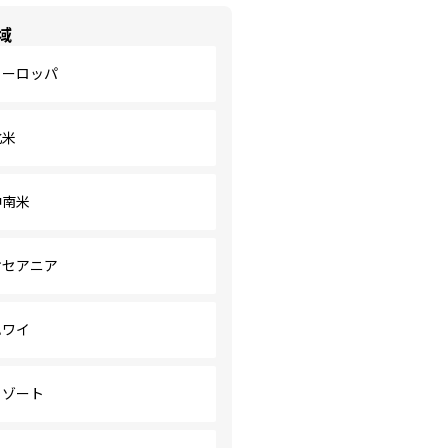
域
ヨーロッパ
北米
中南米
オセアニア
ハワイ
リゾート