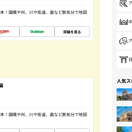
図本！国境や州、川や街道、島など旅気分で地図
詳細を見る
人気ス
編
図本！国境や州、川や街道、島など旅気分で地図