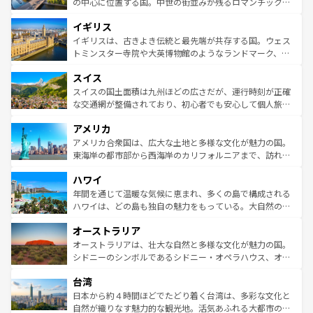
から魅了する。また、フランスは美食の国としても知ら
の中心に位置する国。中世の街並みが残るロマンチック街
れ、フランス料理はユネスコ無形文化遺産にも登録されて
道から、未来を先取りするようなモダンな都市まで多様な
イギリス
いる。シャンパンの発祥地であるランス、プロヴァンスの
顔を持つこの国は、どこを歩いても飽きることがない。ベ
香り高いラベンダー畑など、多彩な楽しみ方が可能だ。さ
ルリンの文化的活気、バイエルン州のアルプスの絶景、そ
イギリスは、古きよき伝統と最先端が共存する国。ウェス
らに、パリ以外の地域にも魅力が溢れており、どの街角に
してライン川沿いのワイン畑といった風景は必見。ビール
トミンスター寺院や大英博物館のようなランドマーク、歴
も豊かな歴史と文化が息づいている。パリ以外の個性あふ
とソーセージを味わいながら地元の人と過ごす楽しい時間
史ある大学都市、美しい丘陵地帯や牧歌的な風景など、エ
れる地方に足を運ぶとそれぞれで全く異なる文化を体験で
スイス
は、お酒好きな人にはぜひ体験してほしい。 なお、新着の
リアごとに異なる魅力がある。また、優雅なアフタヌーン
きるだろう。 なお、新着のフランス情報は
コンテンツ一覧
ドイツ情報は
コンテンツ一覧
を参照してほしい。
ティー、ビール好きにはたまらない英国パブ、サッカー観
スイスの国土面積は九州ほどの広さだが、運行時刻が正確
を参照してほしい。
戦など、本場だからこそできる体験も豊富。イギリスを旅
な交通網が整備されており、初心者でも安心して個人旅行
して楽しみつくそう。 なお、新着のイギリス情報は
コンテ
を楽しめる。日本同様に時刻表どおりの旅が可能だ。中世
アメリカ
ンツ一覧
を参照してほしい。
の建物がそのまま残る町や、スイスならではのユニークな
博物館もあり、アルプス観光だけでなく町歩きも満喫する
アメリカ合衆国は、広大な土地と多様な文化が魅力の国。
ことができる。国民の所得が高いため物価も高いが、旅行
東海岸の都市部から西海岸のカリフォルニアまで、訪れる
者向けの交通パス提供のサービスもあり、うまく活用すれ
場所ごとに異なる風景と体験が待っている。ニューヨーク
ハワイ
ば市内交通費無料で観光を楽しむこともできる。 なお、新
のような巨大都市は、観光、ショッピング、エンターテイ
着のスイス情報は
コンテンツ一覧
を参照してほしい。
ンメントが詰まった刺激的なスポットだ。一方、アメリカ
年間を通じて温暖な気候に恵まれ、多くの島で構成される
西部には大自然が広がり、グランドキャニオンやイエロー
ハワイは、どの島も独自の魅力をもっている。大自然の神
ストーン国立公園といった絶景が堪能できる。さらに、南
秘を感じたいなら、火山が生み出した壮大な景観を誇るハ
オーストラリア
部のニューオーリンズでは、音楽と美食が融合した独特の
ワイ島は見逃せない。また、定番の観光地といえばオアフ
文化が魅力。旅行者はアメリカの各地域で異なる魅力を楽
島だが、静かな自然を求めるならマウイ島やカウアイ島が
オーストラリアは、壮大な自然と多様な文化が魅力の国。
しみながら、その多様性と豊かな歴史を感じることができ
おすすめ。エメラルドグリーンに輝く海をはじめ、豊かな
シドニーのシンボルであるシドニー・オペラハウス、オー
るだろう。車でのロードトリップや列車の旅も、アメリカ
文化や歴史が息づいている。「アロハスピリット」と呼ば
ストラリア東海岸北部に広がる大サンゴ礁地帯グレートバ
ならではの贅沢な旅のスタイルだ。 なお、新着のアメリカ
台湾
れるおもてなしの心で訪れる人々を迎えてくれるハワイの
リアリーフや大陸中央部にそびえるウルル（エアーズロッ
情報は
コンテンツ一覧
を参照してほしい。
人々、おいしいローカルフードやハワイアンミュージッ
ク）、タスマニアの美しい原生林やケアンズの熱帯雨林な
日本から約４時間ほどでたどり着く台湾は、多彩な文化と
ク、伝統的なフラダンスなど、すべてがハワイの魅力を彩
ど、見どころがたくさん。また、カフェやワイン、オージ
自然が織りなす魅力的な観光地。活気あふれる大都市の台