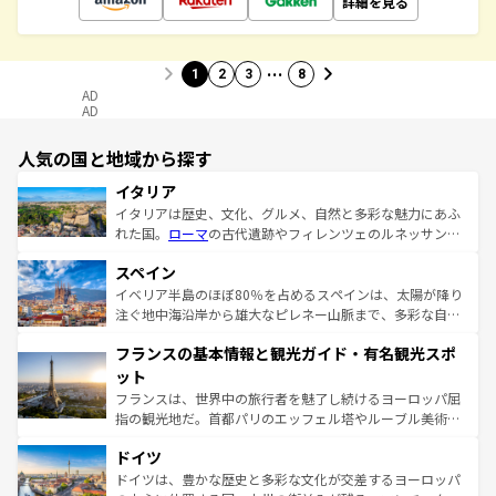
詳細を見る
…
1
2
3
8
AD
AD
人気の国と地域から探す
イタリア
イタリアは歴史、文化、グルメ、自然と多彩な魅力にあふ
れた国。
ローマ
の古代遺跡やフィレンツェのルネッサンス
美術、ヴェネツィアの運河など、歴史あるスポットはもち
スペイン
ろん、トスカーナの美しい田園風景やアマルフィ海岸の絶
景など、自然景観も見逃せない。観光の合間には、本場の
イベリア半島のほぼ80％を占めるスペインは、太陽が降り
ピザやパスタなど、絶品のイタリア料理を堪能することも
注ぐ地中海沿岸から雄大なピレネー山脈まで、多彩な自然
できる。朝目覚めてから夜眠るまで、すべての瞬間を楽し
と文化が詰まったヨーロッパ屈指の旅行先だ。多様な地域
フランスの基本情報と観光ガイド・有名観光スポ
ませてくれるイタリアで、忘れられない旅をしてみよう！
文化が根付くこの国では、情熱的なフラメンコ、熱気あふ
なお、新着のイタリア情報は
コンテンツ一覧
を参照してほ
れる闘牛、そして美味しいタパスが生活の一部となってい
ット
しい。
る。首都マドリードの洗練された雰囲気や、バルセロナの
フランスは、世界中の旅行者を魅了し続けるヨーロッパ屈
アートに溢れた街角から、地方では古代ローマ遺跡や中世
指の観光地だ。首都パリのエッフェル塔やルーブル美術館
の城塞都市、穏やかなビーチリゾートまで多彩な表情を見
といった象徴的なスポットから、田舎町の古風な美しさま
せる。地方によって風土や気候が異なるスペインはその個
ドイツ
で、幅広い魅力が詰まっている。華麗な宮殿、歴史的な大
性で訪れる人を魅了する。 なお、新着のスペイン情報は
コ
聖堂、美しいビーチ、そして豊かな自然が、訪れる者を心
ドイツは、豊かな歴史と多彩な文化が交差するヨーロッパ
ンテンツ一覧
を参照してほしい。