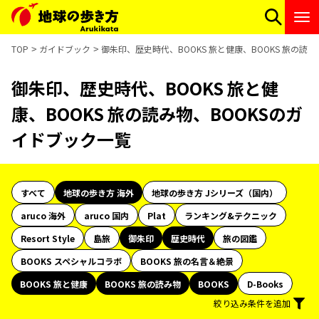
TOP
ガイドブック
御朱印、歴史時代、BOOKS 旅と健康、BOOKS 旅の読
御朱印、歴史時代、BOOKS 旅と健
康、BOOKS 旅の読み物、BOOKSのガ
イドブック一覧
すべて
地球の歩き方 海外
地球の歩き方 Jシリーズ（国内）
aruco 海外
aruco 国内
Plat
ランキング&テクニック
Resort Style
島旅
御朱印
歴史時代
旅の図鑑
BOOKS スペシャルコラボ
BOOKS 旅の名言＆絶景
BOOKS 旅と健康
BOOKS 旅の読み物
BOOKS
D-Books
絞り込み条件を追加