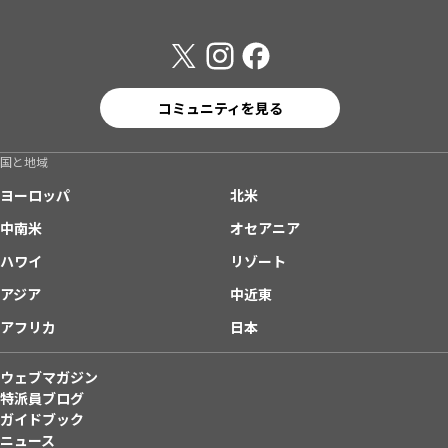
コミュニティを見る
国と地域
ヨーロッパ
北米
中南米
オセアニア
ハワイ
リゾート
アジア
中近東
アフリカ
日本
ウェブマガジン
特派員ブログ
ガイドブック
ニュース