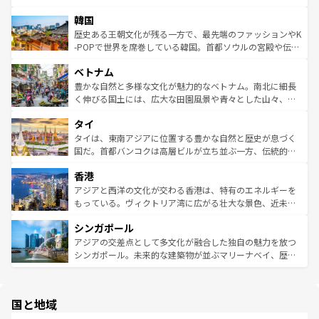
っている。訪れるたびに新しい発見と感動が待っているハ
ービーフなどの食文化も豊かで、美味しいものであふれて
北やノスタルジックな町並みが人気な九份（ジォウフェ
ワイを、存分に味わってほしい。 なお、新着のハワイ情報
韓国
いる。アクティビティも充実しており、サーフィンやダイ
ン）、静ひつな山岳地帯である台湾東部など、都市の喧騒
は
コンテンツ一覧
を参照してほしい。
ビング、ハイキングなど、アウトドア好きにはたまらな
と山間の静けさが共存しており、訪れる人に新しい発見と
歴史ある王朝文化が残る一方で、最先端のファッションやK
い。オーストラリアの多彩な魅力を存分に味わいつくそ
驚きをもたらしてくれる。また、奥深い台湾の食文化も魅
-POPで世界を席巻している韓国。首都ソウルの宮殿や伝統
う。 なお、新着のオーストラリア情報は
コンテンツ一覧
を
力で、夜市などの屋台グルメから高級料理、ヘルシーで美
家屋が並ぶエリアでは韓国の歴史と文化に浸ることがで
参照してほしい。
ベトナム
容にもいいと評判のスイーツなど、バラエティ豊かな料理
き、地方に足を延ばせば四季折々の自然美を楽しむことが
が味わえる。 なお、新着の台湾情報は
コンテンツ一覧
を参
できる。そして、キムチや焼肉、絶品のストリートフード
豊かな自然と多様な文化が魅力的なベトナム。南北に細長
照してほしい。
まで、さまざまな韓国料理が待っている。夜には、韓国な
く伸びる国土には、広大な田園風景や青々とした山々、世
らではのナイトライフも堪能できる。あたたかいホスピタ
界遺産に登録された壮大な自然景観が点在し、都市部では
タイ
リティに包まれながら、韓国の多彩な魅力を心ゆくまで味
急速な発展と共に伝統が息づく。ハノイの古い町並みやホ
わってみてほしい。 なお、新着の韓国情報は
コンテンツ一
ーチミン市のフランス統治時代の建物も、独特の雰囲気を
タイは、東南アジアに位置する豊かな自然と歴史が息づく
覧
を参照してほしい。
醸し出している。また、バラエティの豊かさとおいしさで
国だ。首都バンコクは高層ビルが立ち並ぶ一方、伝統的な
世界中の食通を魅了してやまないベトナム料理も魅力のひ
寺院や市場がいたるところに点在し、古きよき文化と現代
香港
とつ。フォーやバインミー、ベトナムコーヒーなどは、ぜ
の活気が交差している。北部ではチェンマイなどの山岳地
ひ現地で味わいたい。どの地域を訪れてもあたたかい人々
帯で自然と触れ合い、南部ではプーケットやクラビの美し
アジアと西洋の文化が交わる香港は、特有のエネルギーを
が旅行者を迎えてくれるので、きっと忘れられない旅にな
いビーチでリゾート気分を楽しむことができる。タイ料理
もっている。ヴィクトリア湾に広がる壮大な景色、近未来
るはずだ。 なお、新着のベトナム情報は
コンテンツ一覧
を
は世界的に有名で、屋台から高級レストランまで味覚を刺
的なアートスポット、そして歴史と現代が融合した町並
参照してほしい。
シンガポール
激する。気候は一年中温暖で、どの季節にも異なる楽しみ
み、どこを訪れても感動するはず。観光スポットが密集し
が待っている。親しみやすいタイの人々、仏教を中心とし
ており、効率よく見どころを回れるのも魅力。息をのむよ
アジアの交差点として多文化が融合した独自の魅力を放つ
た文化、そして多様な観光資源が、訪れる旅人を魅了し続
うな絶景から文化的な体験まで、香港を存分に楽しみ尽く
シンガポール。未来的な建築物が並ぶマリーナベイ、歴史
ける。 なお、新着のタイ情報は
コンテンツ一覧
を参照して
そう。 なお、新着の香港情報は
コンテンツ一覧
を参照して
と伝統を感じられるエスニックタウン、多数の緑豊かな公
ほしい。
ほしい。
園や自然保護区など、自然が調和した近代的な景観と文化
の多様性あふれるカラフルな町は、どこを歩いても新しい
国と地域
発見がある。さらに、治安のよさや充実した公共交通機関
も、旅行者にとっては魅力的なポイント。グルメも豊富