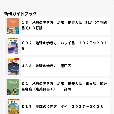
新刊ガイドブック
１５ 地球の歩き方 島旅 伊豆大島 利島（伊豆諸
島①）３訂版
Ｃ０２ 地球の歩き方 ハワイ島 ２０２７～２０２
８
Ｊ３３ 地球の歩き方 墨田区
０２ 地球の歩き方 島旅 奄美大島 喜界島 加計
呂麻島（奄美群島１） ５訂版
Ｄ１７ 地球の歩き方 タイ ２０２７～２０２８