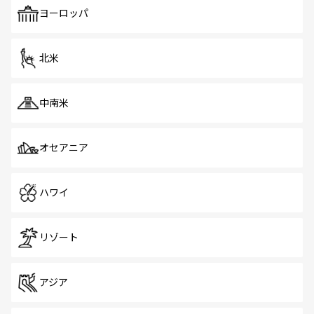
で、ホーカーズは地元の風情を楽しめる外せないスポット
ヨーロッパ
だ。訪れる人を飽きさせないシンガポールで、多様な魅力
を体感しよう。 なお、新着のシンガポール情報は
コンテン
ツ一覧
を参照してほしい。
北米
中南米
オセアニア
ハワイ
リゾート
アジア