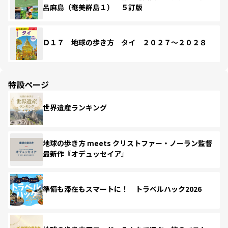
呂麻島（奄美群島１） ５訂版
Ｄ１７ 地球の歩き方 タイ ２０２７～２０２８
特設ページ
世界遺産ランキング
地球の歩き方 meets クリストファー・ノーラン監督
最新作『オデュッセイア』
準備も滞在もスマートに！ トラベルハック2026