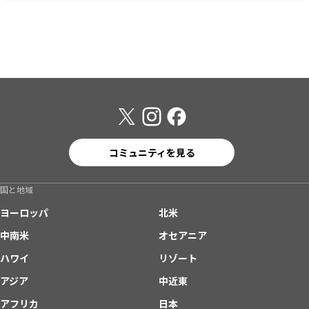
コミュニティを見る
国と地域
ヨーロッパ
北米
中南米
オセアニア
ハワイ
リゾート
アジア
中近東
アフリカ
日本