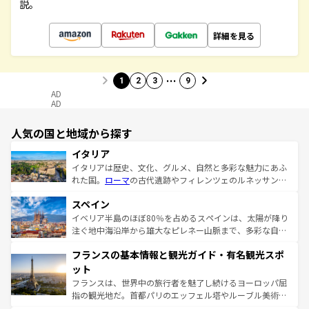
説。
詳細を見る
…
1
2
3
9
AD
AD
人気の国と地域から探す
イタリア
イタリアは歴史、文化、グルメ、自然と多彩な魅力にあふ
れた国。
ローマ
の古代遺跡やフィレンツェのルネッサンス
美術、ヴェネツィアの運河など、歴史あるスポットはもち
スペイン
ろん、トスカーナの美しい田園風景やアマルフィ海岸の絶
景など、自然景観も見逃せない。観光の合間には、本場の
イベリア半島のほぼ80％を占めるスペインは、太陽が降り
ピザやパスタなど、絶品のイタリア料理を堪能することも
注ぐ地中海沿岸から雄大なピレネー山脈まで、多彩な自然
できる。朝目覚めてから夜眠るまで、すべての瞬間を楽し
と文化が詰まったヨーロッパ屈指の旅行先だ。多様な地域
フランスの基本情報と観光ガイド・有名観光スポ
ませてくれるイタリアで、忘れられない旅をしてみよう！
文化が根付くこの国では、情熱的なフラメンコ、熱気あふ
なお、新着のイタリア情報は
コンテンツ一覧
を参照してほ
れる闘牛、そして美味しいタパスが生活の一部となってい
ット
しい。
る。首都マドリードの洗練された雰囲気や、バルセロナの
フランスは、世界中の旅行者を魅了し続けるヨーロッパ屈
アートに溢れた街角から、地方では古代ローマ遺跡や中世
指の観光地だ。首都パリのエッフェル塔やルーブル美術館
の城塞都市、穏やかなビーチリゾートまで多彩な表情を見
といった象徴的なスポットから、田舎町の古風な美しさま