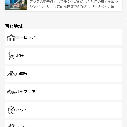
が待っている。親しみやすいタイの人々、仏教を中心とし
ており、効率よく見どころを回れるのも魅力。息をのむよ
アジアの交差点として多文化が融合した独自の魅力を放つ
た文化、そして多様な観光資源が、訪れる旅人を魅了し続
うな絶景から文化的な体験まで、香港を存分に楽しみ尽く
シンガポール。未来的な建築物が並ぶマリーナベイ、歴史
ける。 なお、新着のタイ情報は
コンテンツ一覧
を参照して
そう。 なお、新着の香港情報は
コンテンツ一覧
を参照して
と伝統を感じられるエスニックタウン、多数の緑豊かな公
ほしい。
ほしい。
園や自然保護区など、自然が調和した近代的な景観と文化
の多様性あふれるカラフルな町は、どこを歩いても新しい
国と地域
発見がある。さらに、治安のよさや充実した公共交通機関
も、旅行者にとっては魅力的なポイント。グルメも豊富
で、ホーカーズは地元の風情を楽しめる外せないスポット
ヨーロッパ
だ。訪れる人を飽きさせないシンガポールで、多様な魅力
を体感しよう。 なお、新着のシンガポール情報は
コンテン
ツ一覧
を参照してほしい。
北米
中南米
オセアニア
ハワイ