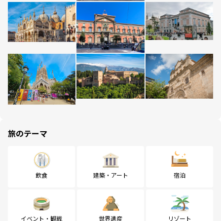
旅のテーマ
飲食
建築・アート
宿泊
イベント・観戦
世界遺産
リゾート