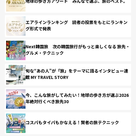
地球の歩き方アワード みんなで選ぶ、旅のベスト。
エアラインランキング 読者の投票をもとにランキン
グ形式で発表
Next韓国旅 次の韓国旅行がもっと楽しくなる 旅先・
グルメ・テクニック
旬な“あの人”が「旅」をテーマに語るインタビュー連
載 MY TRAVEL STORY
今、こんな旅がしてみたい！地球の歩き方が選ぶ2026
年絶対行くべき旅先30
コスパもタイパもかなえる！賢者の旅テクニック