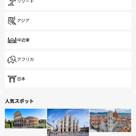
リゾート
アジア
中近東
アフリカ
日本
人気スポット