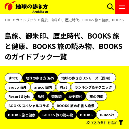
TOP
ガイドブック
島旅、御朱印、歴史時代、BOOKS 旅と健康、BOOKS 
島旅、御朱印、歴史時代、BOOKS 旅
と健康、BOOKS 旅の読み物、BOOKS
のガイドブック一覧
すべて
地球の歩き方 海外
地球の歩き方 Jシリーズ（国内）
aruco 海外
aruco 国内
Plat
ランキング&テクニック
Resort Style
島旅
御朱印
歴史時代
旅の図鑑
BOOKS スペシャルコラボ
BOOKS 旅の名言＆絶景
BOOKS 旅と健康
BOOKS 旅の読み物
BOOKS
D-Books
絞り込み条件を追加