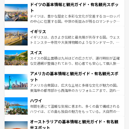
せる。地方によって風土や気候が異なるスペインはその個
ドイツの基本情報と観光ガイド・有名観光スポッ
で、幅広い魅力が詰まっている。華麗な宮殿、歴史的な大
性で訪れる人を魅了する。 なお、新着のスペイン情報は
コ
聖堂、美しいビーチ、そして豊かな自然が、訪れる者を心
ト
ンテンツ一覧
を参照してほしい。
から魅了する。また、フランスは美食の国としても知ら
ドイツは、豊かな歴史と多彩な文化が交差するヨーロッパ
れ、フランス料理はユネスコ無形文化遺産にも登録されて
の中心に位置する国。中世の街並みが残るロマンチック街
いる。シャンパンの発祥地であるランス、プロヴァンスの
道から、未来を先取りするようなモダンな都市まで多様な
香り高いラベンダー畑など、多彩な楽しみ方が可能だ。さ
イギリス
顔を持つこの国は、どこを歩いても飽きることがない。ベ
らに、パリ以外の地域にも魅力が溢れており、どの街角に
ルリンの文化的活気、バイエルン州のアルプスの絶景、そ
イギリスは、古きよき伝統と最先端が共存する国。ウェス
も豊かな歴史と文化が息づいている。パリ以外の個性あふ
してライン川沿いのワイン畑といった風景は必見。ビール
トミンスター寺院や大英博物館のようなランドマーク、歴
れる地方に足を運ぶとそれぞれで全く異なる文化を体験で
とソーセージを味わいながら地元の人と過ごす楽しい時間
史ある大学都市、美しい丘陵地帯や牧歌的な風景など、エ
きるだろう。 なお、新着のフランス情報は
コンテンツ一覧
スイス
は、お酒好きな人にはぜひ体験してほしい。 なお、新着の
リアごとに異なる魅力がある。また、優雅なアフタヌーン
を参照してほしい。
ドイツ情報は
コンテンツ一覧
を参照してほしい。
ティー、ビール好きにはたまらない英国パブ、サッカー観
スイスの国土面積は九州ほどの広さだが、運行時刻が正確
戦など、本場だからこそできる体験も豊富。イギリスを旅
な交通網が整備されており、初心者でも安心して個人旅行
して楽しみつくそう。 なお、新着のイギリス情報は
コンテ
を楽しめる。日本同様に時刻表どおりの旅が可能だ。中世
アメリカの基本情報と観光ガイド・有名観光スポ
ンツ一覧
を参照してほしい。
の建物がそのまま残る町や、スイスならではのユニークな
博物館もあり、アルプス観光だけでなく町歩きも満喫する
ット
ことができる。国民の所得が高いため物価も高いが、旅行
アメリカ合衆国は、広大な土地と多様な文化が魅力の国。
者向けの交通パス提供のサービスもあり、うまく活用すれ
東海岸の都市部から西海岸のカリフォルニアまで、訪れる
ば市内交通費無料で観光を楽しむこともできる。 なお、新
場所ごとに異なる風景と体験が待っている。ニューヨーク
着のスイス情報は
コンテンツ一覧
を参照してほしい。
ハワイ
のような巨大都市は、観光、ショッピング、エンターテイ
ンメントが詰まった刺激的なスポットだ。一方、アメリカ
年間を通じて温暖な気候に恵まれ、多くの島で構成される
西部には大自然が広がり、グランドキャニオンやイエロー
ハワイは、どの島も独自の魅力をもっている。大自然の神
ストーン国立公園といった絶景が堪能できる。さらに、南
秘を感じたいなら、火山が生み出した壮大な景観を誇るハ
オーストラリアの基本情報と観光ガイド・有名観
部のニューオーリンズでは、音楽と美食が融合した独特の
ワイ島は見逃せない。また、定番の観光地といえばオアフ
文化が魅力。旅行者はアメリカの各地域で異なる魅力を楽
島だが、静かな自然を求めるならマウイ島やカウアイ島が
光スポット