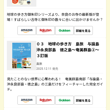
地球の歩き方御朱印シリーズより、奈良のお寺の最新版が登
場！すばらしい古寺と御朱印の数々に合いに出かけませんか？
詳細を見る
０３ 地球の歩き方 島旅 与論島
沖永良部島 徳之島～奄美群島②～
３訂版
島旅
2025.12.11 発売
見たことのない世界に心奪われる！ 奄美群島南部「与論島・
沖永良部島・徳之島」の三島だけをフィーチャーした完全ガイ
ド。
詳細を見る