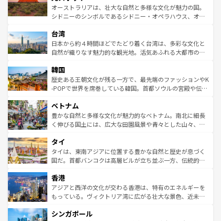
しみながら、その多様性と豊かな歴史を感じることができ
おすすめ。エメラルドグリーンに輝く海をはじめ、豊かな
オーストラリアは、壮大な自然と多様な文化が魅力の国。
るだろう。車でのロードトリップや列車の旅も、アメリカ
文化や歴史が息づいている。「アロハスピリット」と呼ば
シドニーのシンボルであるシドニー・オペラハウス、オー
ならではの贅沢な旅のスタイルだ。 なお、新着のアメリカ
れるおもてなしの心で訪れる人々を迎えてくれるハワイの
ストラリア東海岸北部に広がる大サンゴ礁地帯グレートバ
情報は
コンテンツ一覧
を参照してほしい。
人々、おいしいローカルフードやハワイアンミュージッ
台湾
リアリーフや大陸中央部にそびえるウルル（エアーズロッ
ク、伝統的なフラダンスなど、すべてがハワイの魅力を彩
ク）、タスマニアの美しい原生林やケアンズの熱帯雨林な
日本から約４時間ほどでたどり着く台湾は、多彩な文化と
っている。訪れるたびに新しい発見と感動が待っているハ
ど、見どころがたくさん。また、カフェやワイン、オージ
自然が織りなす魅力的な観光地。活気あふれる大都市の台
ワイを、存分に味わってほしい。 なお、新着のハワイ情報
ービーフなどの食文化も豊かで、美味しいものであふれて
北やノスタルジックな町並みが人気な九份（ジォウフェ
は
コンテンツ一覧
を参照してほしい。
韓国
いる。アクティビティも充実しており、サーフィンやダイ
ン）、静ひつな山岳地帯である台湾東部など、都市の喧騒
ビング、ハイキングなど、アウトドア好きにはたまらな
と山間の静けさが共存しており、訪れる人に新しい発見と
歴史ある王朝文化が残る一方で、最先端のファッションやK
い。オーストラリアの多彩な魅力を存分に味わいつくそ
驚きをもたらしてくれる。また、奥深い台湾の食文化も魅
-POPで世界を席巻している韓国。首都ソウルの宮殿や伝統
う。 なお、新着のオーストラリア情報は
コンテンツ一覧
を
力で、夜市などの屋台グルメから高級料理、ヘルシーで美
家屋が並ぶエリアでは韓国の歴史と文化に浸ることがで
参照してほしい。
ベトナム
容にもいいと評判のスイーツなど、バラエティ豊かな料理
き、地方に足を延ばせば四季折々の自然美を楽しむことが
が味わえる。 なお、新着の台湾情報は
コンテンツ一覧
を参
できる。そして、キムチや焼肉、絶品のストリートフード
豊かな自然と多様な文化が魅力的なベトナム。南北に細長
照してほしい。
まで、さまざまな韓国料理が待っている。夜には、韓国な
く伸びる国土には、広大な田園風景や青々とした山々、世
らではのナイトライフも堪能できる。あたたかいホスピタ
界遺産に登録された壮大な自然景観が点在し、都市部では
タイ
リティに包まれながら、韓国の多彩な魅力を心ゆくまで味
急速な発展と共に伝統が息づく。ハノイの古い町並みやホ
わってみてほしい。 なお、新着の韓国情報は
コンテンツ一
ーチミン市のフランス統治時代の建物も、独特の雰囲気を
タイは、東南アジアに位置する豊かな自然と歴史が息づく
覧
を参照してほしい。
醸し出している。また、バラエティの豊かさとおいしさで
国だ。首都バンコクは高層ビルが立ち並ぶ一方、伝統的な
世界中の食通を魅了してやまないベトナム料理も魅力のひ
寺院や市場がいたるところに点在し、古きよき文化と現代
香港
とつ。フォーやバインミー、ベトナムコーヒーなどは、ぜ
の活気が交差している。北部ではチェンマイなどの山岳地
ひ現地で味わいたい。どの地域を訪れてもあたたかい人々
帯で自然と触れ合い、南部ではプーケットやクラビの美し
アジアと西洋の文化が交わる香港は、特有のエネルギーを
が旅行者を迎えてくれるので、きっと忘れられない旅にな
いビーチでリゾート気分を楽しむことができる。タイ料理
もっている。ヴィクトリア湾に広がる壮大な景色、近未来
るはずだ。 なお、新着のベトナム情報は
コンテンツ一覧
を
は世界的に有名で、屋台から高級レストランまで味覚を刺
的なアートスポット、そして歴史と現代が融合した町並
参照してほしい。
シンガポール
激する。気候は一年中温暖で、どの季節にも異なる楽しみ
み、どこを訪れても感動するはず。観光スポットが密集し