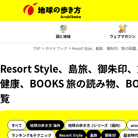
国と地域
ウェブマガジン
TOP
ガイドブック
Resort Style、島旅、御朱印、旅の
Resort Style、島旅、御朱
健康、BOOKS 旅の読み物、B
覧
すべて
地球の歩き方 海外
地球の歩き方 Jシリーズ（国内）
aru
ランキング&テクニック
Resort Style
島旅
御朱印
歴史時