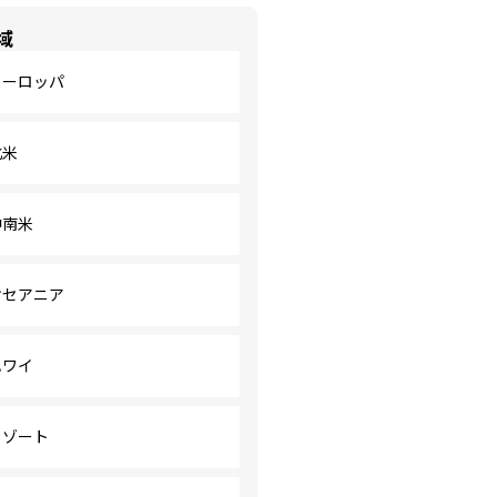
域
ヨーロッパ
北米
中南米
オセアニア
ハワイ
リゾート