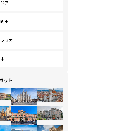
アジア
中近東
アフリカ
日本
ポット