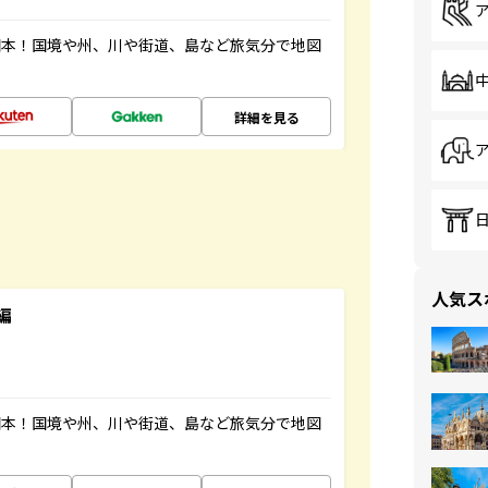
図本！国境や州、川や街道、島など旅気分で地図
詳細を見る
人気ス
編
図本！国境や州、川や街道、島など旅気分で地図