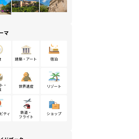
ーマ
食
建築・アート
宿泊
ト・
世界遺産
リゾート
戦
鉄道・
ビティ
ショップ
フライト