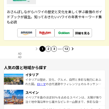
おさんぽしながらハワイの歴史と文化を楽しく学ぶ最強のガイ
ドブックが誕生。知っておきたいハワイの年表やキーワード集
も必読
詳細を見る
…
1
2
3
12
AD
AD
人気の国と地域から探す
イタリア
イタリアは歴史、文化、グルメ、自然と多彩な魅力にあふ
れた国。
ローマ
の古代遺跡やフィレンツェのルネッサンス
美術、ヴェネツィアの運河など、歴史あるスポットはもち
スペイン
ろん、トスカーナの美しい田園風景やアマルフィ海岸の絶
景など、自然景観も見逃せない。観光の合間には、本場の
イベリア半島のほぼ80％を占めるスペインは、太陽が降り
ピザやパスタなど、絶品のイタリア料理を堪能することも
注ぐ地中海沿岸から雄大なピレネー山脈まで、多彩な自然
できる。朝目覚めてから夜眠るまで、すべての瞬間を楽し
と文化が詰まったヨーロッパ屈指の旅行先だ。多様な地域