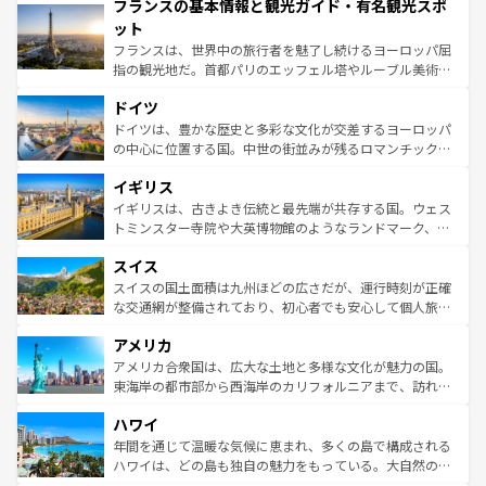
フランスの基本情報と観光ガイド・有名観光スポ
ませてくれるイタリアで、忘れられない旅をしてみよう！
文化が根付くこの国では、情熱的なフラメンコ、熱気あふ
なお、新着のイタリア情報は
コンテンツ一覧
を参照してほ
れる闘牛、そして美味しいタパスが生活の一部となってい
ット
しい。
る。首都マドリードの洗練された雰囲気や、バルセロナの
フランスは、世界中の旅行者を魅了し続けるヨーロッパ屈
アートに溢れた街角から、地方では古代ローマ遺跡や中世
指の観光地だ。首都パリのエッフェル塔やルーブル美術館
の城塞都市、穏やかなビーチリゾートまで多彩な表情を見
といった象徴的なスポットから、田舎町の古風な美しさま
せる。地方によって風土や気候が異なるスペインはその個
ドイツ
で、幅広い魅力が詰まっている。華麗な宮殿、歴史的な大
性で訪れる人を魅了する。 なお、新着のスペイン情報は
コ
聖堂、美しいビーチ、そして豊かな自然が、訪れる者を心
ドイツは、豊かな歴史と多彩な文化が交差するヨーロッパ
ンテンツ一覧
を参照してほしい。
から魅了する。また、フランスは美食の国としても知ら
の中心に位置する国。中世の街並みが残るロマンチック街
れ、フランス料理はユネスコ無形文化遺産にも登録されて
道から、未来を先取りするようなモダンな都市まで多様な
イギリス
いる。シャンパンの発祥地であるランス、プロヴァンスの
顔を持つこの国は、どこを歩いても飽きることがない。ベ
香り高いラベンダー畑など、多彩な楽しみ方が可能だ。さ
ルリンの文化的活気、バイエルン州のアルプスの絶景、そ
イギリスは、古きよき伝統と最先端が共存する国。ウェス
らに、パリ以外の地域にも魅力が溢れており、どの街角に
してライン川沿いのワイン畑といった風景は必見。ビール
トミンスター寺院や大英博物館のようなランドマーク、歴
も豊かな歴史と文化が息づいている。パリ以外の個性あふ
とソーセージを味わいながら地元の人と過ごす楽しい時間
史ある大学都市、美しい丘陵地帯や牧歌的な風景など、エ
れる地方に足を運ぶとそれぞれで全く異なる文化を体験で
スイス
は、お酒好きな人にはぜひ体験してほしい。 なお、新着の
リアごとに異なる魅力がある。また、優雅なアフタヌーン
きるだろう。 なお、新着のフランス情報は
コンテンツ一覧
ドイツ情報は
コンテンツ一覧
を参照してほしい。
ティー、ビール好きにはたまらない英国パブ、サッカー観
スイスの国土面積は九州ほどの広さだが、運行時刻が正確
を参照してほしい。
戦など、本場だからこそできる体験も豊富。イギリスを旅
な交通網が整備されており、初心者でも安心して個人旅行
して楽しみつくそう。 なお、新着のイギリス情報は
コンテ
を楽しめる。日本同様に時刻表どおりの旅が可能だ。中世
アメリカ
ンツ一覧
を参照してほしい。
の建物がそのまま残る町や、スイスならではのユニークな
博物館もあり、アルプス観光だけでなく町歩きも満喫する
アメリカ合衆国は、広大な土地と多様な文化が魅力の国。
ことができる。国民の所得が高いため物価も高いが、旅行
東海岸の都市部から西海岸のカリフォルニアまで、訪れる
者向けの交通パス提供のサービスもあり、うまく活用すれ
場所ごとに異なる風景と体験が待っている。ニューヨーク
ハワイ
ば市内交通費無料で観光を楽しむこともできる。 なお、新
のような巨大都市は、観光、ショッピング、エンターテイ
着のスイス情報は
コンテンツ一覧
を参照してほしい。
ンメントが詰まった刺激的なスポットだ。一方、アメリカ
年間を通じて温暖な気候に恵まれ、多くの島で構成される
西部には大自然が広がり、グランドキャニオンやイエロー
ハワイは、どの島も独自の魅力をもっている。大自然の神
ストーン国立公園といった絶景が堪能できる。さらに、南
秘を感じたいなら、火山が生み出した壮大な景観を誇るハ