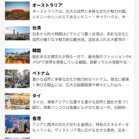
オーストラリア
部のニューオーリンズでは、音楽と美食が融合した独特の
ワイ島は見逃せない。また、定番の観光地といえばオアフ
文化が魅力。旅行者はアメリカの各地域で異なる魅力を楽
島だが、静かな自然を求めるならマウイ島やカウアイ島が
オーストラリアは、壮大な自然と多様な文化が魅力の国。
しみながら、その多様性と豊かな歴史を感じることができ
おすすめ。エメラルドグリーンに輝く海をはじめ、豊かな
シドニーのシンボルであるシドニー・オペラハウス、オー
るだろう。車でのロードトリップや列車の旅も、アメリカ
文化や歴史が息づいている。「アロハスピリット」と呼ば
ストラリア東海岸北部に広がる大サンゴ礁地帯グレートバ
ならではの贅沢な旅のスタイルだ。 なお、新着のアメリカ
台湾
れるおもてなしの心で訪れる人々を迎えてくれるハワイの
リアリーフや大陸中央部にそびえるウルル（エアーズロッ
情報は
コンテンツ一覧
を参照してほしい。
人々、おいしいローカルフードやハワイアンミュージッ
ク）、タスマニアの美しい原生林やケアンズの熱帯雨林な
日本から約４時間ほどでたどり着く台湾は、多彩な文化と
ク、伝統的なフラダンスなど、すべてがハワイの魅力を彩
ど、見どころがたくさん。また、カフェやワイン、オージ
自然が織りなす魅力的な観光地。活気あふれる大都市の台
っている。訪れるたびに新しい発見と感動が待っているハ
ービーフなどの食文化も豊かで、美味しいものであふれて
北やノスタルジックな町並みが人気な九份（ジォウフェ
ワイを、存分に味わってほしい。 なお、新着のハワイ情報
韓国
いる。アクティビティも充実しており、サーフィンやダイ
ン）、静ひつな山岳地帯である台湾東部など、都市の喧騒
は
コンテンツ一覧
を参照してほしい。
ビング、ハイキングなど、アウトドア好きにはたまらな
と山間の静けさが共存しており、訪れる人に新しい発見と
歴史ある王朝文化が残る一方で、最先端のファッションやK
い。オーストラリアの多彩な魅力を存分に味わいつくそ
驚きをもたらしてくれる。また、奥深い台湾の食文化も魅
-POPで世界を席巻している韓国。首都ソウルの宮殿や伝統
う。 なお、新着のオーストラリア情報は
コンテンツ一覧
を
力で、夜市などの屋台グルメから高級料理、ヘルシーで美
家屋が並ぶエリアでは韓国の歴史と文化に浸ることがで
参照してほしい。
ベトナム
容にもいいと評判のスイーツなど、バラエティ豊かな料理
き、地方に足を延ばせば四季折々の自然美を楽しむことが
が味わえる。 なお、新着の台湾情報は
コンテンツ一覧
を参
できる。そして、キムチや焼肉、絶品のストリートフード
豊かな自然と多様な文化が魅力的なベトナム。南北に細長
照してほしい。
まで、さまざまな韓国料理が待っている。夜には、韓国な
く伸びる国土には、広大な田園風景や青々とした山々、世
らではのナイトライフも堪能できる。あたたかいホスピタ
界遺産に登録された壮大な自然景観が点在し、都市部では
タイ
リティに包まれながら、韓国の多彩な魅力を心ゆくまで味
急速な発展と共に伝統が息づく。ハノイの古い町並みやホ
わってみてほしい。 なお、新着の韓国情報は
コンテンツ一
ーチミン市のフランス統治時代の建物も、独特の雰囲気を
タイは、東南アジアに位置する豊かな自然と歴史が息づく
覧
を参照してほしい。
醸し出している。また、バラエティの豊かさとおいしさで
国だ。首都バンコクは高層ビルが立ち並ぶ一方、伝統的な
世界中の食通を魅了してやまないベトナム料理も魅力のひ
寺院や市場がいたるところに点在し、古きよき文化と現代
香港
とつ。フォーやバインミー、ベトナムコーヒーなどは、ぜ
の活気が交差している。北部ではチェンマイなどの山岳地
ひ現地で味わいたい。どの地域を訪れてもあたたかい人々
帯で自然と触れ合い、南部ではプーケットやクラビの美し
アジアと西洋の文化が交わる香港は、特有のエネルギーを
が旅行者を迎えてくれるので、きっと忘れられない旅にな
いビーチでリゾート気分を楽しむことができる。タイ料理
もっている。ヴィクトリア湾に広がる壮大な景色、近未来
るはずだ。 なお、新着のベトナム情報は
コンテンツ一覧
を
は世界的に有名で、屋台から高級レストランまで味覚を刺
的なアートスポット、そして歴史と現代が融合した町並