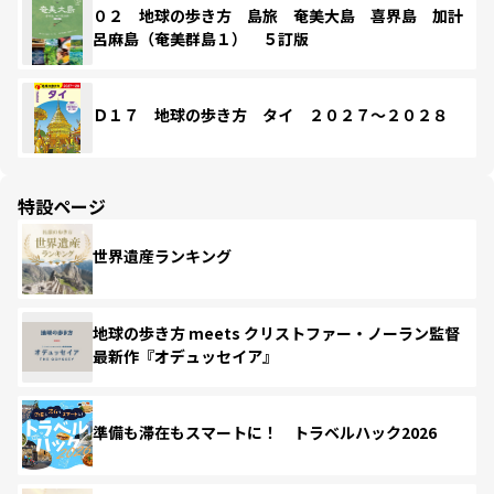
０２ 地球の歩き方 島旅 奄美大島 喜界島 加計
呂麻島（奄美群島１） ５訂版
Ｄ１７ 地球の歩き方 タイ ２０２７～２０２８
特設ページ
世界遺産ランキング
地球の歩き方 meets クリストファー・ノーラン監督
最新作『オデュッセイア』
準備も滞在もスマートに！ トラベルハック2026