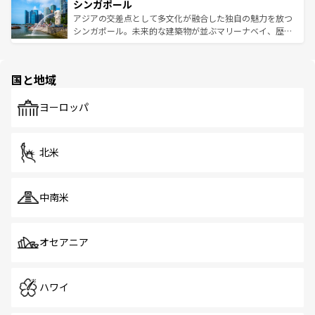
参照してほしい。
シンガポール
激する。気候は一年中温暖で、どの季節にも異なる楽しみ
み、どこを訪れても感動するはず。観光スポットが密集し
が待っている。親しみやすいタイの人々、仏教を中心とし
ており、効率よく見どころを回れるのも魅力。息をのむよ
アジアの交差点として多文化が融合した独自の魅力を放つ
た文化、そして多様な観光資源が、訪れる旅人を魅了し続
うな絶景から文化的な体験まで、香港を存分に楽しみ尽く
シンガポール。未来的な建築物が並ぶマリーナベイ、歴史
ける。 なお、新着のタイ情報は
コンテンツ一覧
を参照して
そう。 なお、新着の香港情報は
コンテンツ一覧
を参照して
と伝統を感じられるエスニックタウン、多数の緑豊かな公
ほしい。
ほしい。
園や自然保護区など、自然が調和した近代的な景観と文化
の多様性あふれるカラフルな町は、どこを歩いても新しい
国と地域
発見がある。さらに、治安のよさや充実した公共交通機関
も、旅行者にとっては魅力的なポイント。グルメも豊富
で、ホーカーズは地元の風情を楽しめる外せないスポット
ヨーロッパ
だ。訪れる人を飽きさせないシンガポールで、多様な魅力
を体感しよう。 なお、新着のシンガポール情報は
コンテン
ツ一覧
を参照してほしい。
北米
中南米
オセアニア
ハワイ