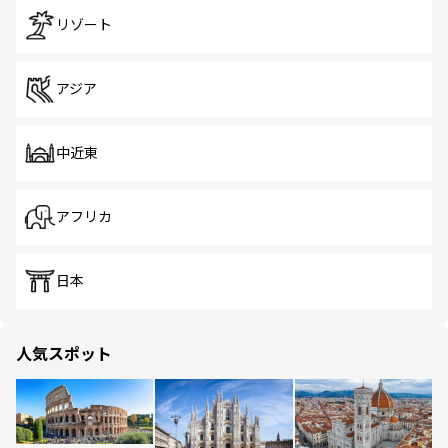
リゾート
アジア
中近東
アフリカ
日本
人気スポット