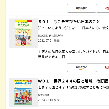
Ｓ０１ 今こそ学びたい日本のこと
知っているようで知らない 日本人の心、食
BOOKS 旅の読み物
2022.07.21 発売
１万人の訪日外国人を案内したガイドが、日
発見ができる１冊！
Ｗ０１ 世界２４４の国と地域 改訂版
１９７ヵ国と４７地域を旅の雑学とともに解
旅の図鑑
2024.07.18 発売