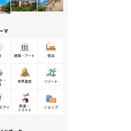
ーマ
食
建築・アート
宿泊
ト・
世界遺産
リゾート
戦
鉄道・
ビティ
ショップ
フライト