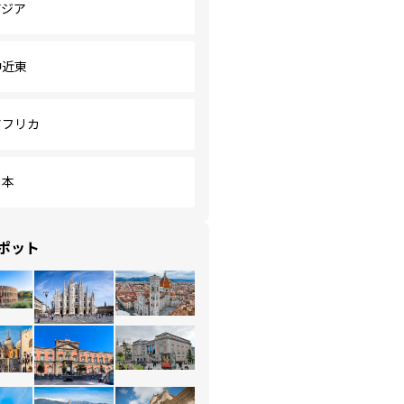
アジア
中近東
アフリカ
日本
ポット