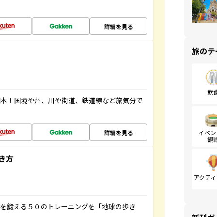
詳細を見る
旅のテ
飲
図本！国境や州、川や街道、鉄道線など旅気分で
詳細を見る
イベン
観
き方
アクティ
脳を鍛える５０のトレーニングを「地球の歩き