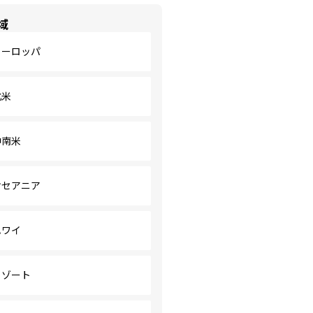
域
ヨーロッパ
北米
中南米
オセアニア
ハワイ
リゾート