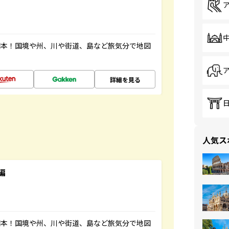
図本！国境や州、川や街道、島など旅気分で地図
詳細を見る
人気ス
編
図本！国境や州、川や街道、島など旅気分で地図