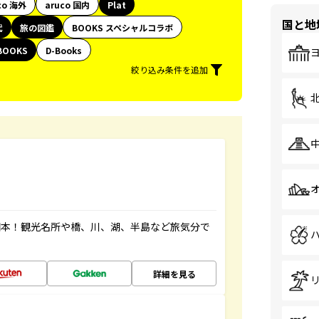
co 海外
aruco 国内
Plat
国と地
代
旅の図鑑
BOOKS スペシャルコラボ
BOOKS
D-Books
絞り込み条件を追加
図本！観光名所や橋、川、湖、半島など旅気分で
詳細を見る