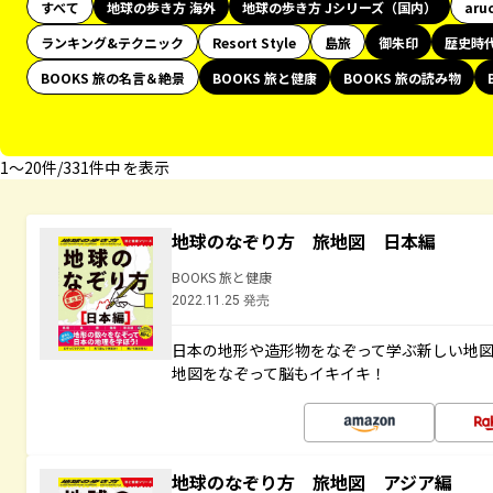
すべて
地球の歩き方 海外
地球の歩き方 Jシリーズ（国内）
aru
ランキング&テクニック
Resort Style
島旅
御朱印
歴史時
BOOKS 旅の名言＆絶景
BOOKS 旅と健康
BOOKS 旅の読み物
1〜20件/331件中 を表示
地球のなぞり方 旅地図 日本編
BOOKS 旅と健康
2022.11.25 発売
日本の地形や造形物をなぞって学ぶ新しい地
地図をなぞって脳もイキイキ！
地球のなぞり方 旅地図 アジア編