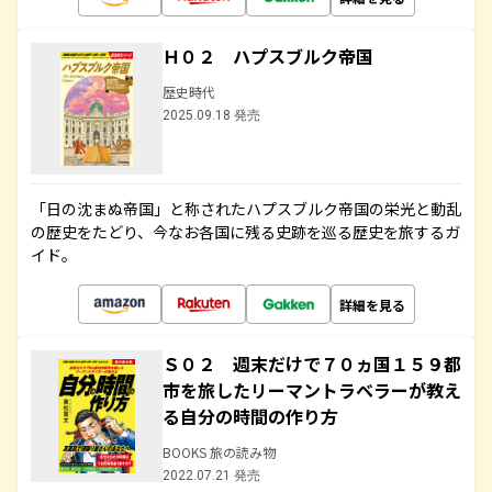
Ｈ０２ ハプスブルク帝国
歴史時代
2025.09.18 発売
「日の沈まぬ帝国」と称されたハプスブルク帝国の栄光と動乱
の歴史をたどり、今なお各国に残る史跡を巡る歴史を旅するガ
イド。
詳細を見る
Ｓ０２ 週末だけで７０ヵ国１５９都
市を旅したリーマントラベラーが教え
る自分の時間の作り方
BOOKS 旅の読み物
2022.07.21 発売