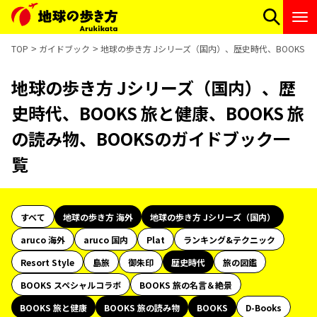
TOP
ガイドブック
地球の歩き方 Jシリーズ（国内）、歴史時代、BOOKS 旅
地球の歩き方 Jシリーズ（国内）、歴
史時代、BOOKS 旅と健康、BOOKS 旅
の読み物、BOOKSのガイドブック一
覧
すべて
地球の歩き方 海外
地球の歩き方 Jシリーズ（国内）
aruco 海外
aruco 国内
Plat
ランキング&テクニック
Resort Style
島旅
御朱印
歴史時代
旅の図鑑
BOOKS スペシャルコラボ
BOOKS 旅の名言＆絶景
BOOKS 旅と健康
BOOKS 旅の読み物
BOOKS
D-Books