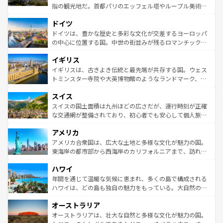
アートに溢れた街角から、地方では古代ローマ遺跡や中世
指の観光地だ。首都パリのエッフェル塔やルーブル美術館
の城塞都市、穏やかなビーチリゾートまで多彩な表情を見
といった象徴的なスポットから、田舎町の古風な美しさま
せる。地方によって風土や気候が異なるスペインはその個
ドイツ
で、幅広い魅力が詰まっている。華麗な宮殿、歴史的な大
性で訪れる人を魅了する。 なお、新着のスペイン情報は
コ
聖堂、美しいビーチ、そして豊かな自然が、訪れる者を心
ドイツは、豊かな歴史と多彩な文化が交差するヨーロッパ
ンテンツ一覧
を参照してほしい。
から魅了する。また、フランスは美食の国としても知ら
の中心に位置する国。中世の街並みが残るロマンチック街
れ、フランス料理はユネスコ無形文化遺産にも登録されて
道から、未来を先取りするようなモダンな都市まで多様な
イギリス
いる。シャンパンの発祥地であるランス、プロヴァンスの
顔を持つこの国は、どこを歩いても飽きることがない。ベ
香り高いラベンダー畑など、多彩な楽しみ方が可能だ。さ
ルリンの文化的活気、バイエルン州のアルプスの絶景、そ
イギリスは、古きよき伝統と最先端が共存する国。ウェス
らに、パリ以外の地域にも魅力が溢れており、どの街角に
してライン川沿いのワイン畑といった風景は必見。ビール
トミンスター寺院や大英博物館のようなランドマーク、歴
も豊かな歴史と文化が息づいている。パリ以外の個性あふ
とソーセージを味わいながら地元の人と過ごす楽しい時間
史ある大学都市、美しい丘陵地帯や牧歌的な風景など、エ
れる地方に足を運ぶとそれぞれで全く異なる文化を体験で
スイス
は、お酒好きな人にはぜひ体験してほしい。 なお、新着の
リアごとに異なる魅力がある。また、優雅なアフタヌーン
きるだろう。 なお、新着のフランス情報は
コンテンツ一覧
ドイツ情報は
コンテンツ一覧
を参照してほしい。
ティー、ビール好きにはたまらない英国パブ、サッカー観
スイスの国土面積は九州ほどの広さだが、運行時刻が正確
を参照してほしい。
戦など、本場だからこそできる体験も豊富。イギリスを旅
な交通網が整備されており、初心者でも安心して個人旅行
して楽しみつくそう。 なお、新着のイギリス情報は
コンテ
を楽しめる。日本同様に時刻表どおりの旅が可能だ。中世
アメリカ
ンツ一覧
を参照してほしい。
の建物がそのまま残る町や、スイスならではのユニークな
博物館もあり、アルプス観光だけでなく町歩きも満喫する
アメリカ合衆国は、広大な土地と多様な文化が魅力の国。
ことができる。国民の所得が高いため物価も高いが、旅行
東海岸の都市部から西海岸のカリフォルニアまで、訪れる
者向けの交通パス提供のサービスもあり、うまく活用すれ
場所ごとに異なる風景と体験が待っている。ニューヨーク
ハワイ
ば市内交通費無料で観光を楽しむこともできる。 なお、新
のような巨大都市は、観光、ショッピング、エンターテイ
着のスイス情報は
コンテンツ一覧
を参照してほしい。
ンメントが詰まった刺激的なスポットだ。一方、アメリカ
年間を通じて温暖な気候に恵まれ、多くの島で構成される
西部には大自然が広がり、グランドキャニオンやイエロー
ハワイは、どの島も独自の魅力をもっている。大自然の神
ストーン国立公園といった絶景が堪能できる。さらに、南
秘を感じたいなら、火山が生み出した壮大な景観を誇るハ
オーストラリア
部のニューオーリンズでは、音楽と美食が融合した独特の
ワイ島は見逃せない。また、定番の観光地といえばオアフ
文化が魅力。旅行者はアメリカの各地域で異なる魅力を楽
島だが、静かな自然を求めるならマウイ島やカウアイ島が
オーストラリアは、壮大な自然と多様な文化が魅力の国。
しみながら、その多様性と豊かな歴史を感じることができ