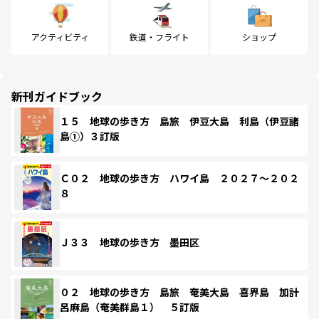
アクティビティ
鉄道・フライト
ショップ
新刊ガイドブック
１５ 地球の歩き方 島旅 伊豆大島 利島（伊豆諸
島①）３訂版
Ｃ０２ 地球の歩き方 ハワイ島 ２０２７～２０２
８
Ｊ３３ 地球の歩き方 墨田区
０２ 地球の歩き方 島旅 奄美大島 喜界島 加計
呂麻島（奄美群島１） ５訂版