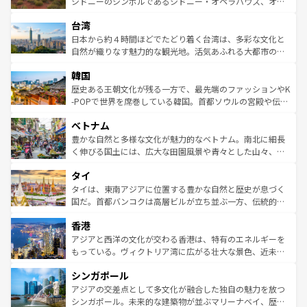
おすすめ。エメラルドグリーンに輝く海をはじめ、豊かな
シドニーのシンボルであるシドニー・オペラハウス、オー
るだろう。車でのロードトリップや列車の旅も、アメリカ
文化や歴史が息づいている。「アロハスピリット」と呼ば
ストラリア東海岸北部に広がる大サンゴ礁地帯グレートバ
ならではの贅沢な旅のスタイルだ。 なお、新着のアメリカ
台湾
れるおもてなしの心で訪れる人々を迎えてくれるハワイの
リアリーフや大陸中央部にそびえるウルル（エアーズロッ
情報は
コンテンツ一覧
を参照してほしい。
人々、おいしいローカルフードやハワイアンミュージッ
ク）、タスマニアの美しい原生林やケアンズの熱帯雨林な
日本から約４時間ほどでたどり着く台湾は、多彩な文化と
ク、伝統的なフラダンスなど、すべてがハワイの魅力を彩
ど、見どころがたくさん。また、カフェやワイン、オージ
自然が織りなす魅力的な観光地。活気あふれる大都市の台
っている。訪れるたびに新しい発見と感動が待っているハ
ービーフなどの食文化も豊かで、美味しいものであふれて
北やノスタルジックな町並みが人気な九份（ジォウフェ
ワイを、存分に味わってほしい。 なお、新着のハワイ情報
韓国
いる。アクティビティも充実しており、サーフィンやダイ
ン）、静ひつな山岳地帯である台湾東部など、都市の喧騒
は
コンテンツ一覧
を参照してほしい。
ビング、ハイキングなど、アウトドア好きにはたまらな
と山間の静けさが共存しており、訪れる人に新しい発見と
歴史ある王朝文化が残る一方で、最先端のファッションやK
い。オーストラリアの多彩な魅力を存分に味わいつくそ
驚きをもたらしてくれる。また、奥深い台湾の食文化も魅
-POPで世界を席巻している韓国。首都ソウルの宮殿や伝統
う。 なお、新着のオーストラリア情報は
コンテンツ一覧
を
力で、夜市などの屋台グルメから高級料理、ヘルシーで美
家屋が並ぶエリアでは韓国の歴史と文化に浸ることがで
参照してほしい。
ベトナム
容にもいいと評判のスイーツなど、バラエティ豊かな料理
き、地方に足を延ばせば四季折々の自然美を楽しむことが
が味わえる。 なお、新着の台湾情報は
コンテンツ一覧
を参
できる。そして、キムチや焼肉、絶品のストリートフード
豊かな自然と多様な文化が魅力的なベトナム。南北に細長
照してほしい。
まで、さまざまな韓国料理が待っている。夜には、韓国な
く伸びる国土には、広大な田園風景や青々とした山々、世
らではのナイトライフも堪能できる。あたたかいホスピタ
界遺産に登録された壮大な自然景観が点在し、都市部では
タイ
リティに包まれながら、韓国の多彩な魅力を心ゆくまで味
急速な発展と共に伝統が息づく。ハノイの古い町並みやホ
わってみてほしい。 なお、新着の韓国情報は
コンテンツ一
ーチミン市のフランス統治時代の建物も、独特の雰囲気を
タイは、東南アジアに位置する豊かな自然と歴史が息づく
覧
を参照してほしい。
醸し出している。また、バラエティの豊かさとおいしさで
国だ。首都バンコクは高層ビルが立ち並ぶ一方、伝統的な
世界中の食通を魅了してやまないベトナム料理も魅力のひ
寺院や市場がいたるところに点在し、古きよき文化と現代
香港
とつ。フォーやバインミー、ベトナムコーヒーなどは、ぜ
の活気が交差している。北部ではチェンマイなどの山岳地
ひ現地で味わいたい。どの地域を訪れてもあたたかい人々
帯で自然と触れ合い、南部ではプーケットやクラビの美し
アジアと西洋の文化が交わる香港は、特有のエネルギーを
が旅行者を迎えてくれるので、きっと忘れられない旅にな
いビーチでリゾート気分を楽しむことができる。タイ料理
もっている。ヴィクトリア湾に広がる壮大な景色、近未来
るはずだ。 なお、新着のベトナム情報は
コンテンツ一覧
を
は世界的に有名で、屋台から高級レストランまで味覚を刺
的なアートスポット、そして歴史と現代が融合した町並
参照してほしい。
シンガポール
激する。気候は一年中温暖で、どの季節にも異なる楽しみ
み、どこを訪れても感動するはず。観光スポットが密集し
が待っている。親しみやすいタイの人々、仏教を中心とし
ており、効率よく見どころを回れるのも魅力。息をのむよ
アジアの交差点として多文化が融合した独自の魅力を放つ
た文化、そして多様な観光資源が、訪れる旅人を魅了し続
うな絶景から文化的な体験まで、香港を存分に楽しみ尽く
シンガポール。未来的な建築物が並ぶマリーナベイ、歴史