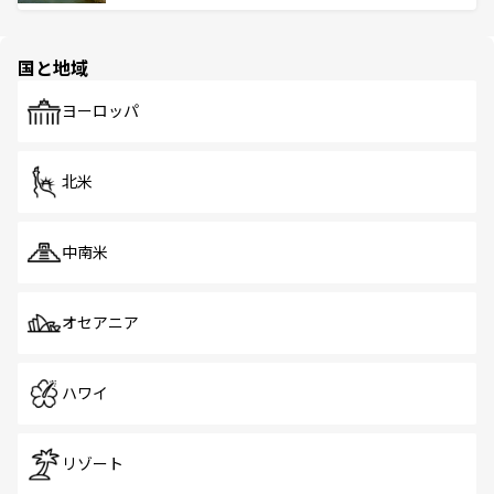
ける。 なお、新着のタイ情報は
コンテンツ一覧
を参照して
そう。 なお、新着の香港情報は
コンテンツ一覧
を参照して
と伝統を感じられるエスニックタウン、多数の緑豊かな公
ほしい。
ほしい。
園や自然保護区など、自然が調和した近代的な景観と文化
の多様性あふれるカラフルな町は、どこを歩いても新しい
国と地域
発見がある。さらに、治安のよさや充実した公共交通機関
も、旅行者にとっては魅力的なポイント。グルメも豊富
で、ホーカーズは地元の風情を楽しめる外せないスポット
ヨーロッパ
だ。訪れる人を飽きさせないシンガポールで、多様な魅力
を体感しよう。 なお、新着のシンガポール情報は
コンテン
ツ一覧
を参照してほしい。
北米
中南米
オセアニア
ハワイ
リゾート