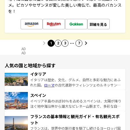
メ。ピカソやセザンヌが愛した美しい南仏で、最高のバカンス
を！
詳細を見る
…
1
2
3
7
AD
AD
人気の国と地域から探す
イタリア
イタリアは歴史、文化、グルメ、自然と多彩な魅力にあふ
れた国。
ローマ
の古代遺跡やフィレンツェのルネッサンス
美術、ヴェネツィアの運河など、歴史あるスポットはもち
スペイン
ろん、トスカーナの美しい田園風景やアマルフィ海岸の絶
景など、自然景観も見逃せない。観光の合間には、本場の
イベリア半島のほぼ80％を占めるスペインは、太陽が降り
ピザやパスタなど、絶品のイタリア料理を堪能することも
注ぐ地中海沿岸から雄大なピレネー山脈まで、多彩な自然
できる。朝目覚めてから夜眠るまで、すべての瞬間を楽し
と文化が詰まったヨーロッパ屈指の旅行先だ。多様な地域
フランスの基本情報と観光ガイド・有名観光スポ
ませてくれるイタリアで、忘れられない旅をしてみよう！
文化が根付くこの国では、情熱的なフラメンコ、熱気あふ
なお、新着のイタリア情報は
コンテンツ一覧
を参照してほ
れる闘牛、そして美味しいタパスが生活の一部となってい
ット
しい。
る。首都マドリードの洗練された雰囲気や、バルセロナの
フランスは、世界中の旅行者を魅了し続けるヨーロッパ屈