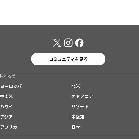
コミュニティを見る
国と地域
ヨーロッパ
北米
中南米
オセアニア
ハワイ
リゾート
アジア
中近東
アフリカ
日本