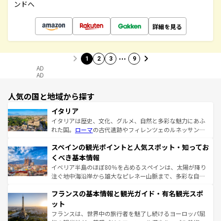
ンドへ
詳細を見る
…
1
2
3
9
AD
AD
人気の国と地域から探す
イタリア
イタリアは歴史、文化、グルメ、自然と多彩な魅力にあふ
れた国。
ローマ
の古代遺跡やフィレンツェのルネッサンス
美術、ヴェネツィアの運河など、歴史あるスポットはもち
スペインの観光ポイントと人気スポット・知ってお
ろん、トスカーナの美しい田園風景やアマルフィ海岸の絶
景など、自然景観も見逃せない。観光の合間には、本場の
くべき基本情報
ピザやパスタなど、絶品のイタリア料理を堪能することも
イベリア半島のほぼ80％を占めるスペインは、太陽が降り
できる。朝目覚めてから夜眠るまで、すべての瞬間を楽し
注ぐ地中海沿岸から雄大なピレネー山脈まで、多彩な自然
ませてくれるイタリアで、忘れられない旅をしてみよう！
と文化が詰まったヨーロッパ屈指の旅行先だ。多様な地域
なお、新着のイタリア情報は
コンテンツ一覧
を参照してほ
フランスの基本情報と観光ガイド・有名観光スポ
文化が根付くこの国では、情熱的なフラメンコ、熱気あふ
しい。
れる闘牛、そして美味しいタパスが生活の一部となってい
ット
る。首都マドリードの洗練された雰囲気や、バルセロナの
フランスは、世界中の旅行者を魅了し続けるヨーロッパ屈
アートに溢れた街角から、地方では古代ローマ遺跡や中世