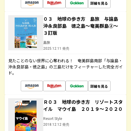
詳細を見る
０３ 地球の歩き方 島旅 与論島
沖永良部島 徳之島～奄美群島②～
３訂版
島旅
2025.12.11 発売
見たことのない世界に心奪われる！ 奄美群島南部「与論島・
沖永良部島・徳之島」の三島だけをフィーチャーした完全ガイ
ド。
詳細を見る
Ｒ０３ 地球の歩き方 リゾートスタ
イル マウイ島 ２０１９～２０２０
Resort Style
2018.12.12 発売