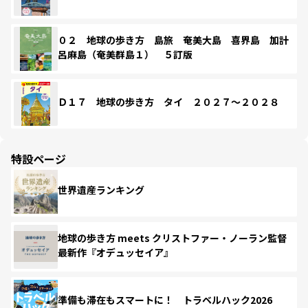
０２ 地球の歩き方 島旅 奄美大島 喜界島 加計
呂麻島（奄美群島１） ５訂版
Ｄ１７ 地球の歩き方 タイ ２０２７～２０２８
特設ページ
世界遺産ランキング
地球の歩き方 meets クリストファー・ノーラン監督
最新作『オデュッセイア』
準備も滞在もスマートに！ トラベルハック2026