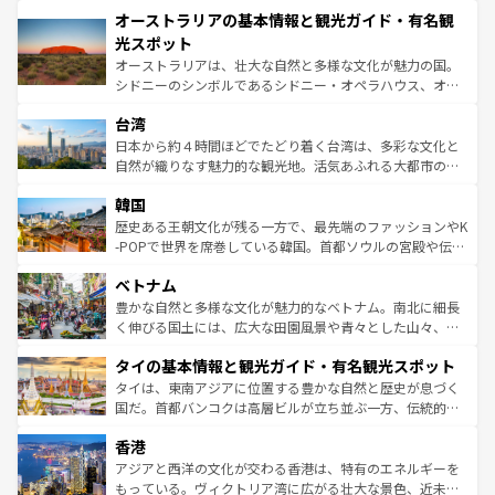
秘を感じたいなら、火山が生み出した壮大な景観を誇るハ
文化が魅力。旅行者はアメリカの各地域で異なる魅力を楽
オーストラリアの基本情報と観光ガイド・有名観
ワイ島は見逃せない。また、定番の観光地といえばオアフ
しみながら、その多様性と豊かな歴史を感じることができ
島だが、静かな自然を求めるならマウイ島やカウアイ島が
光スポット
るだろう。車でのロードトリップや列車の旅も、アメリカ
おすすめ。エメラルドグリーンに輝く海をはじめ、豊かな
オーストラリアは、壮大な自然と多様な文化が魅力の国。
ならではの贅沢な旅のスタイルだ。 なお、新着のアメリカ
文化や歴史が息づいている。「アロハスピリット」と呼ば
シドニーのシンボルであるシドニー・オペラハウス、オー
情報は
コンテンツ一覧
を参照してほしい。
れるおもてなしの心で訪れる人々を迎えてくれるハワイの
ストラリア東海岸北部に広がる大サンゴ礁地帯グレートバ
人々、おいしいローカルフードやハワイアンミュージッ
台湾
リアリーフや大陸中央部にそびえるウルル（エアーズロッ
ク、伝統的なフラダンスなど、すべてがハワイの魅力を彩
ク）、タスマニアの美しい原生林やケアンズの熱帯雨林な
日本から約４時間ほどでたどり着く台湾は、多彩な文化と
っている。訪れるたびに新しい発見と感動が待っているハ
ど、見どころがたくさん。また、カフェやワイン、オージ
自然が織りなす魅力的な観光地。活気あふれる大都市の台
ワイを、存分に味わってほしい。 なお、新着のハワイ情報
ービーフなどの食文化も豊かで、美味しいものであふれて
北やノスタルジックな町並みが人気な九份（ジォウフェ
は
コンテンツ一覧
を参照してほしい。
韓国
いる。アクティビティも充実しており、サーフィンやダイ
ン）、静ひつな山岳地帯である台湾東部など、都市の喧騒
ビング、ハイキングなど、アウトドア好きにはたまらな
と山間の静けさが共存しており、訪れる人に新しい発見と
歴史ある王朝文化が残る一方で、最先端のファッションやK
い。オーストラリアの多彩な魅力を存分に味わいつくそ
驚きをもたらしてくれる。また、奥深い台湾の食文化も魅
-POPで世界を席巻している韓国。首都ソウルの宮殿や伝統
う。 なお、新着のオーストラリア情報は
コンテンツ一覧
を
力で、夜市などの屋台グルメから高級料理、ヘルシーで美
家屋が並ぶエリアでは韓国の歴史と文化に浸ることがで
参照してほしい。
ベトナム
容にもいいと評判のスイーツなど、バラエティ豊かな料理
き、地方に足を延ばせば四季折々の自然美を楽しむことが
が味わえる。 なお、新着の台湾情報は
コンテンツ一覧
を参
できる。そして、キムチや焼肉、絶品のストリートフード
豊かな自然と多様な文化が魅力的なベトナム。南北に細長
照してほしい。
まで、さまざまな韓国料理が待っている。夜には、韓国な
く伸びる国土には、広大な田園風景や青々とした山々、世
らではのナイトライフも堪能できる。あたたかいホスピタ
界遺産に登録された壮大な自然景観が点在し、都市部では
タイの基本情報と観光ガイド・有名観光スポット
リティに包まれながら、韓国の多彩な魅力を心ゆくまで味
急速な発展と共に伝統が息づく。ハノイの古い町並みやホ
わってみてほしい。 なお、新着の韓国情報は
コンテンツ一
ーチミン市のフランス統治時代の建物も、独特の雰囲気を
タイは、東南アジアに位置する豊かな自然と歴史が息づく
覧
を参照してほしい。
醸し出している。また、バラエティの豊かさとおいしさで
国だ。首都バンコクは高層ビルが立ち並ぶ一方、伝統的な
世界中の食通を魅了してやまないベトナム料理も魅力のひ
寺院や市場がいたるところに点在し、古きよき文化と現代
香港
とつ。フォーやバインミー、ベトナムコーヒーなどは、ぜ
の活気が交差している。北部ではチェンマイなどの山岳地
ひ現地で味わいたい。どの地域を訪れてもあたたかい人々
帯で自然と触れ合い、南部ではプーケットやクラビの美し
アジアと西洋の文化が交わる香港は、特有のエネルギーを
が旅行者を迎えてくれるので、きっと忘れられない旅にな
いビーチでリゾート気分を楽しむことができる。タイ料理
もっている。ヴィクトリア湾に広がる壮大な景色、近未来