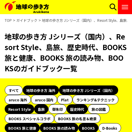
TOP
ガイドブック
地球の歩き方 Jシリーズ（国内）、Resort Style、島
地球の歩き方 Jシリーズ（国内）、Re
sort Style、島旅、歴史時代、BOOKS
旅と健康、BOOKS 旅の読み物、BOO
KSのガイドブック一覧
すべて
地球の歩き方 海外
地球の歩き方 Jシリーズ（国内）
aruco 海外
aruco 国内
Plat
ランキング&テクニック
Resort Style
島旅
御朱印
歴史時代
旅の図鑑
BOOKS スペシャルコラボ
BOOKS 旅の名言＆絶景
BOOKS 旅と健康
BOOKS 旅の読み物
BOOKS
D-Books