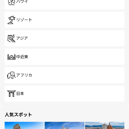
ハワイ
リゾート
アジア
中近東
アフリカ
日本
人気スポット