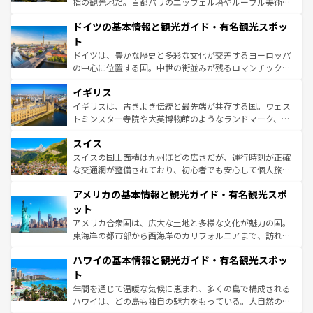
指の観光地だ。首都パリのエッフェル塔やルーブル美術館
の城塞都市、穏やかなビーチリゾートまで多彩な表情を見
といった象徴的なスポットから、田舎町の古風な美しさま
せる。地方によって風土や気候が異なるスペインはその個
ドイツの基本情報と観光ガイド・有名観光スポッ
で、幅広い魅力が詰まっている。華麗な宮殿、歴史的な大
性で訪れる人を魅了する。 なお、新着のスペイン情報は
コ
聖堂、美しいビーチ、そして豊かな自然が、訪れる者を心
ト
ンテンツ一覧
を参照してほしい。
から魅了する。また、フランスは美食の国としても知ら
ドイツは、豊かな歴史と多彩な文化が交差するヨーロッパ
れ、フランス料理はユネスコ無形文化遺産にも登録されて
の中心に位置する国。中世の街並みが残るロマンチック街
いる。シャンパンの発祥地であるランス、プロヴァンスの
道から、未来を先取りするようなモダンな都市まで多様な
香り高いラベンダー畑など、多彩な楽しみ方が可能だ。さ
イギリス
顔を持つこの国は、どこを歩いても飽きることがない。ベ
らに、パリ以外の地域にも魅力が溢れており、どの街角に
ルリンの文化的活気、バイエルン州のアルプスの絶景、そ
イギリスは、古きよき伝統と最先端が共存する国。ウェス
も豊かな歴史と文化が息づいている。パリ以外の個性あふ
してライン川沿いのワイン畑といった風景は必見。ビール
トミンスター寺院や大英博物館のようなランドマーク、歴
れる地方に足を運ぶとそれぞれで全く異なる文化を体験で
とソーセージを味わいながら地元の人と過ごす楽しい時間
史ある大学都市、美しい丘陵地帯や牧歌的な風景など、エ
きるだろう。 なお、新着のフランス情報は
コンテンツ一覧
スイス
は、お酒好きな人にはぜひ体験してほしい。 なお、新着の
リアごとに異なる魅力がある。また、優雅なアフタヌーン
を参照してほしい。
ドイツ情報は
コンテンツ一覧
を参照してほしい。
ティー、ビール好きにはたまらない英国パブ、サッカー観
スイスの国土面積は九州ほどの広さだが、運行時刻が正確
戦など、本場だからこそできる体験も豊富。イギリスを旅
な交通網が整備されており、初心者でも安心して個人旅行
して楽しみつくそう。 なお、新着のイギリス情報は
コンテ
を楽しめる。日本同様に時刻表どおりの旅が可能だ。中世
アメリカの基本情報と観光ガイド・有名観光スポ
ンツ一覧
を参照してほしい。
の建物がそのまま残る町や、スイスならではのユニークな
博物館もあり、アルプス観光だけでなく町歩きも満喫する
ット
ことができる。国民の所得が高いため物価も高いが、旅行
アメリカ合衆国は、広大な土地と多様な文化が魅力の国。
者向けの交通パス提供のサービスもあり、うまく活用すれ
東海岸の都市部から西海岸のカリフォルニアまで、訪れる
ば市内交通費無料で観光を楽しむこともできる。 なお、新
場所ごとに異なる風景と体験が待っている。ニューヨーク
着のスイス情報は
コンテンツ一覧
を参照してほしい。
ハワイの基本情報と観光ガイド・有名観光スポッ
のような巨大都市は、観光、ショッピング、エンターテイ
ンメントが詰まった刺激的なスポットだ。一方、アメリカ
ト
西部には大自然が広がり、グランドキャニオンやイエロー
年間を通じて温暖な気候に恵まれ、多くの島で構成される
ストーン国立公園といった絶景が堪能できる。さらに、南
ハワイは、どの島も独自の魅力をもっている。大自然の神
部のニューオーリンズでは、音楽と美食が融合した独特の