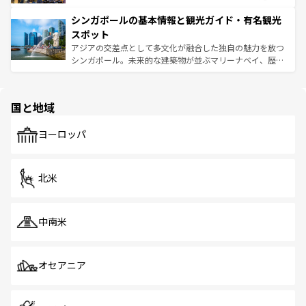
るはずだ。 なお、新着のベトナム情報は
コンテンツ一覧
を
は世界的に有名で、屋台から高級レストランまで味覚を刺
的なアートスポット、そして歴史と現代が融合した町並
参照してほしい。
シンガポールの基本情報と観光ガイド・有名観光
激する。気候は一年中温暖で、どの季節にも異なる楽しみ
み、どこを訪れても感動するはず。観光スポットが密集し
が待っている。親しみやすいタイの人々、仏教を中心とし
ており、効率よく見どころを回れるのも魅力。息をのむよ
スポット
た文化、そして多様な観光資源が、訪れる旅人を魅了し続
うな絶景から文化的な体験まで、香港を存分に楽しみ尽く
アジアの交差点として多文化が融合した独自の魅力を放つ
ける。 なお、新着のタイ情報は
コンテンツ一覧
を参照して
そう。 なお、新着の香港情報は
コンテンツ一覧
を参照して
シンガポール。未来的な建築物が並ぶマリーナベイ、歴史
ほしい。
ほしい。
と伝統を感じられるエスニックタウン、多数の緑豊かな公
園や自然保護区など、自然が調和した近代的な景観と文化
の多様性あふれるカラフルな町は、どこを歩いても新しい
国と地域
発見がある。さらに、治安のよさや充実した公共交通機関
も、旅行者にとっては魅力的なポイント。グルメも豊富
で、ホーカーズは地元の風情を楽しめる外せないスポット
ヨーロッパ
だ。訪れる人を飽きさせないシンガポールで、多様な魅力
を体感しよう。 なお、新着のシンガポール情報は
コンテン
ツ一覧
を参照してほしい。
北米
中南米
オセアニア