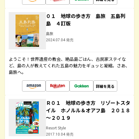
０１ 地球の歩き方 島旅 五島列
島 ４訂版
島旅
2024.07.04 発売
ようこそ！世界遺産の教会、絶品島ごはん、古民家ステイな
ど、島の人が教えてくれた五島の魅力をギュッと凝縮。さあ、
島旅へ。
詳細を見る
Ｒ０１ 地球の歩き方 リゾートスタ
イル ホノルル＆オアフ島 ２０１８
～２０１９
Resort Style
2017.10.04 発売