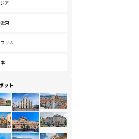
アジア
中近東
アフリカ
日本
ポット