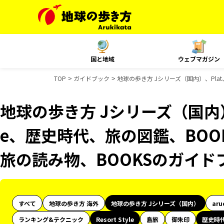
国と地域
ウェブマガジン
TOP
ガイドブック
地球の歩き方 Jシリーズ（国内）、Plat、
地球の歩き方 Jシリーズ（国内）、Pl
e、歴史時代、旅の図鑑、BOOK
旅の読み物、BOOKSのガイド
すべて
地球の歩き方 海外
地球の歩き方 Jシリーズ（国内）
aru
ランキング&テクニック
Resort Style
島旅
御朱印
歴史時