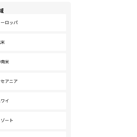
域
ヨーロッパ
北米
中南米
オセアニア
ハワイ
リゾート