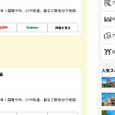
図本！国境や州、川や街道、島など旅気分で地図
詳細を見る
人気ス
編
図本！国境や州、川や街道、島など旅気分で地図