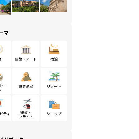
ーマ
食
建築・アート
宿泊
ト・
世界遺産
リゾート
戦
鉄道・
ビティ
ショップ
フライト