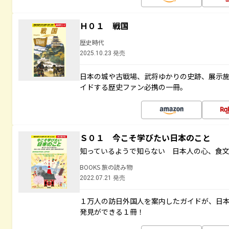
Ｈ０１ 戦国
歴史時代
2025.10.23 発売
日本の城や古戦場、武将ゆかりの史跡、展示
イドする歴史ファン必携の一冊。
Ｓ０１ 今こそ学びたい日本のこと
知っているようで知らない 日本人の心、食
BOOKS 旅の読み物
2022.07.21 発売
１万人の訪日外国人を案内したガイドが、日
発見ができる１冊！