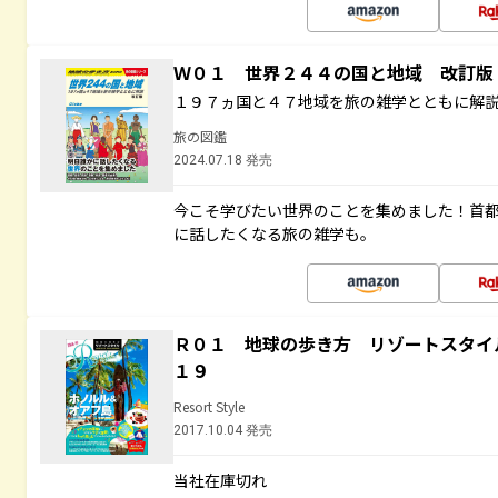
Ｗ０１ 世界２４４の国と地域 改訂版
１９７ヵ国と４７地域を旅の雑学とともに解
旅の図鑑
2024.07.18 発売
今こそ学びたい世界のことを集めました！首
に話したくなる旅の雑学も。
Ｒ０１ 地球の歩き方 リゾートスタイ
１９
Resort Style
2017.10.04 発売
当社在庫切れ