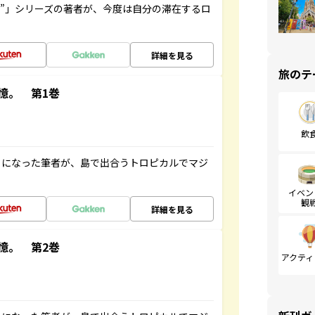
ト”」シリーズの著者が、今度は自分の滞在するロ
詳細を見る
旅のテ
憶。 第1巻
飲
とになった筆者が、島で出合うトロピカルでマジ
イベン
観
詳細を見る
憶。 第2巻
アクティ