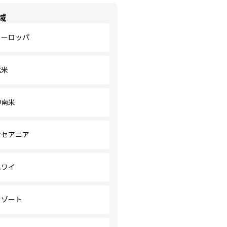
域
ヨーロッパ
北米
中南米
オセアニア
ハワイ
リゾート