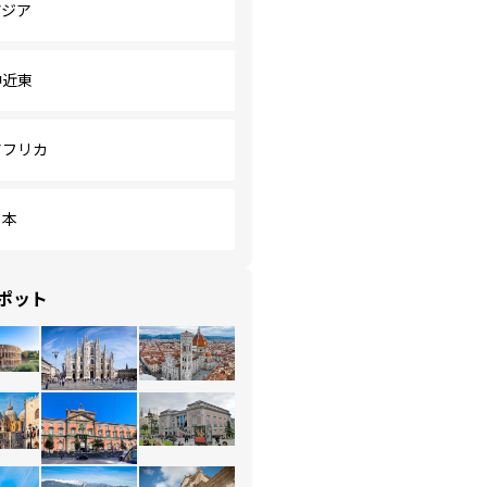
アジア
中近東
アフリカ
日本
ポット