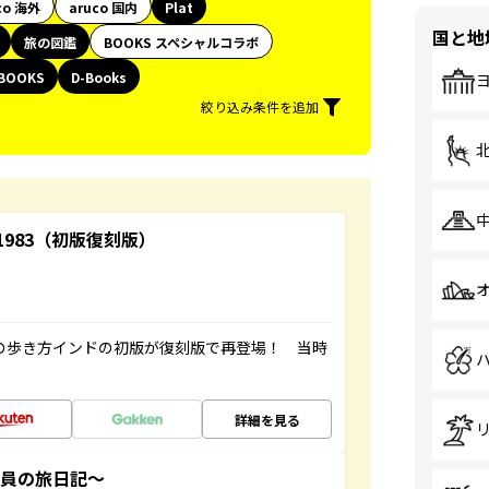
co 海外
aruco 国内
Plat
国と地
旅の図鑑
BOOKS スペシャルコラボ
BOOKS
D-Books
絞り込み条件を追加
-1983（初版復刻版）
球の歩き方インドの初版が復刻版で再登場！ 当時
詳細を見る
社員の旅日記～