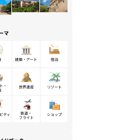
ーマ
食
建築・アート
宿泊
ト・
世界遺産
リゾート
戦
鉄道・
ビティ
ショップ
フライト