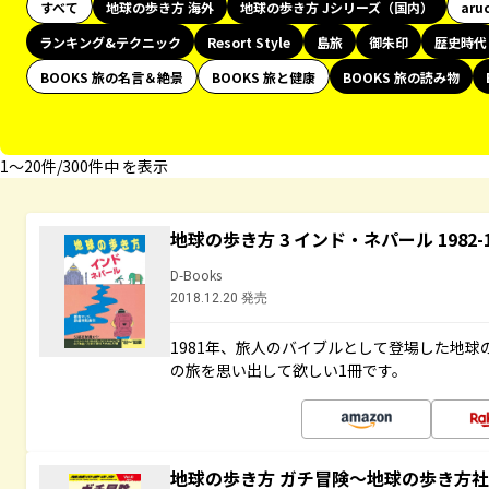
すべて
地球の歩き方 海外
地球の歩き方 Jシリーズ（国内）
aru
ランキング&テクニック
Resort Style
島旅
御朱印
歴史時代
BOOKS 旅の名言＆絶景
BOOKS 旅と健康
BOOKS 旅の読み物
1〜20件/300件中 を表示
地球の歩き方 3 インド・ネパール 1982
D-Books
2018.12.20 発売
1981年、旅人のバイブルとして登場した地
の旅を思い出して欲しい1冊です。
地球の歩き方 ガチ冒険～地球の歩き方