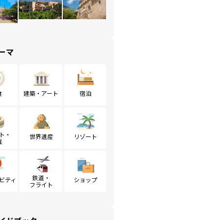
ーマ
食
建築・アート
宿泊
ト・
世界遺産
リゾート
戦
鉄道・
ビティ
ショップ
フライト