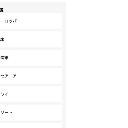
域
ヨーロッパ
北米
中南米
オセアニア
ハワイ
リゾート