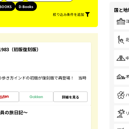
BOOKS
D-Books
国と地
絞り込み条件を追加
-1983（初版復刻版）
球の歩き方インドの初版が復刻版で再登場！ 当時
詳細を見る
社員の旅日記～