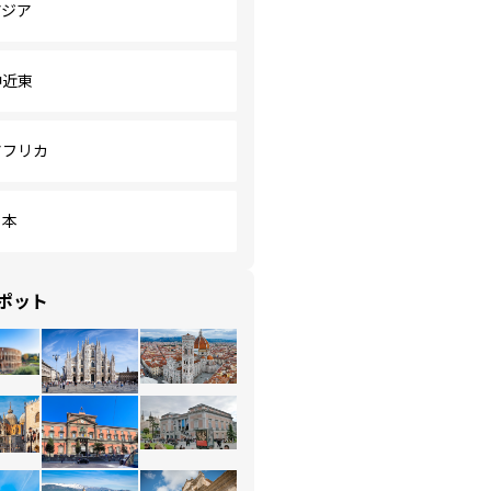
アジア
中近東
アフリカ
日本
ポット