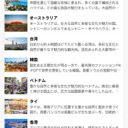
着のスイス情報は
コンテンツ一覧
を参照してほしい。
ンメントが詰まった刺激的なスポットだ。一方、アメリカ
年間を通じて温暖な気候に恵まれ、多くの島で構成される
西部には大自然が広がり、グランドキャニオンやイエロー
ハワイは、どの島も独自の魅力をもっている。大自然の神
ストーン国立公園といった絶景が堪能できる。さらに、南
秘を感じたいなら、火山が生み出した壮大な景観を誇るハ
オーストラリア
部のニューオーリンズでは、音楽と美食が融合した独特の
ワイ島は見逃せない。また、定番の観光地といえばオアフ
文化が魅力。旅行者はアメリカの各地域で異なる魅力を楽
島だが、静かな自然を求めるならマウイ島やカウアイ島が
オーストラリアは、壮大な自然と多様な文化が魅力の国。
しみながら、その多様性と豊かな歴史を感じることができ
おすすめ。エメラルドグリーンに輝く海をはじめ、豊かな
シドニーのシンボルであるシドニー・オペラハウス、オー
るだろう。車でのロードトリップや列車の旅も、アメリカ
文化や歴史が息づいている。「アロハスピリット」と呼ば
ストラリア東海岸北部に広がる大サンゴ礁地帯グレートバ
ならではの贅沢な旅のスタイルだ。 なお、新着のアメリカ
台湾
れるおもてなしの心で訪れる人々を迎えてくれるハワイの
リアリーフや大陸中央部にそびえるウルル（エアーズロッ
情報は
コンテンツ一覧
を参照してほしい。
人々、おいしいローカルフードやハワイアンミュージッ
ク）、タスマニアの美しい原生林やケアンズの熱帯雨林な
日本から約４時間ほどでたどり着く台湾は、多彩な文化と
ク、伝統的なフラダンスなど、すべてがハワイの魅力を彩
ど、見どころがたくさん。また、カフェやワイン、オージ
自然が織りなす魅力的な観光地。活気あふれる大都市の台
っている。訪れるたびに新しい発見と感動が待っているハ
ービーフなどの食文化も豊かで、美味しいものであふれて
北やノスタルジックな町並みが人気な九份（ジォウフェ
ワイを、存分に味わってほしい。 なお、新着のハワイ情報
韓国
いる。アクティビティも充実しており、サーフィンやダイ
ン）、静ひつな山岳地帯である台湾東部など、都市の喧騒
は
コンテンツ一覧
を参照してほしい。
ビング、ハイキングなど、アウトドア好きにはたまらな
と山間の静けさが共存しており、訪れる人に新しい発見と
歴史ある王朝文化が残る一方で、最先端のファッションやK
い。オーストラリアの多彩な魅力を存分に味わいつくそ
驚きをもたらしてくれる。また、奥深い台湾の食文化も魅
-POPで世界を席巻している韓国。首都ソウルの宮殿や伝統
う。 なお、新着のオーストラリア情報は
コンテンツ一覧
を
力で、夜市などの屋台グルメから高級料理、ヘルシーで美
家屋が並ぶエリアでは韓国の歴史と文化に浸ることがで
参照してほしい。
ベトナム
容にもいいと評判のスイーツなど、バラエティ豊かな料理
き、地方に足を延ばせば四季折々の自然美を楽しむことが
が味わえる。 なお、新着の台湾情報は
コンテンツ一覧
を参
できる。そして、キムチや焼肉、絶品のストリートフード
豊かな自然と多様な文化が魅力的なベトナム。南北に細長
照してほしい。
まで、さまざまな韓国料理が待っている。夜には、韓国な
く伸びる国土には、広大な田園風景や青々とした山々、世
らではのナイトライフも堪能できる。あたたかいホスピタ
界遺産に登録された壮大な自然景観が点在し、都市部では
タイ
リティに包まれながら、韓国の多彩な魅力を心ゆくまで味
急速な発展と共に伝統が息づく。ハノイの古い町並みやホ
わってみてほしい。 なお、新着の韓国情報は
コンテンツ一
ーチミン市のフランス統治時代の建物も、独特の雰囲気を
タイは、東南アジアに位置する豊かな自然と歴史が息づく
覧
を参照してほしい。
醸し出している。また、バラエティの豊かさとおいしさで
国だ。首都バンコクは高層ビルが立ち並ぶ一方、伝統的な
世界中の食通を魅了してやまないベトナム料理も魅力のひ
寺院や市場がいたるところに点在し、古きよき文化と現代
香港
とつ。フォーやバインミー、ベトナムコーヒーなどは、ぜ
の活気が交差している。北部ではチェンマイなどの山岳地
ひ現地で味わいたい。どの地域を訪れてもあたたかい人々
帯で自然と触れ合い、南部ではプーケットやクラビの美し
アジアと西洋の文化が交わる香港は、特有のエネルギーを