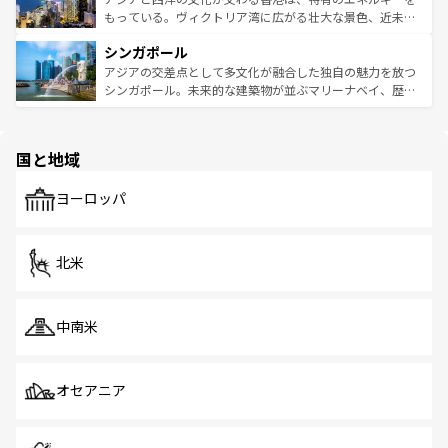
が旅行者を迎えてくれるので、きっと忘れられない旅にな
いビーチでリゾート気分を楽しむことができる。タイ料理
もっている。ヴィクトリア湾に広がる壮大な景色、近未来
るはずだ。 なお、新着のベトナム情報は
コンテンツ一覧
を
は世界的に有名で、屋台から高級レストランまで味覚を刺
的なアートスポット、そして歴史と現代が融合した町並
参照してほしい。
シンガポール
激する。気候は一年中温暖で、どの季節にも異なる楽しみ
み、どこを訪れても感動するはず。観光スポットが密集し
が待っている。親しみやすいタイの人々、仏教を中心とし
ており、効率よく見どころを回れるのも魅力。息をのむよ
アジアの交差点として多文化が融合した独自の魅力を放つ
た文化、そして多様な観光資源が、訪れる旅人を魅了し続
うな絶景から文化的な体験まで、香港を存分に楽しみ尽く
シンガポール。未来的な建築物が並ぶマリーナベイ、歴史
ける。 なお、新着のタイ情報は
コンテンツ一覧
を参照して
そう。 なお、新着の香港情報は
コンテンツ一覧
を参照して
と伝統を感じられるエスニックタウン、多数の緑豊かな公
ほしい。
ほしい。
園や自然保護区など、自然が調和した近代的な景観と文化
の多様性あふれるカラフルな町は、どこを歩いても新しい
国と地域
発見がある。さらに、治安のよさや充実した公共交通機関
も、旅行者にとっては魅力的なポイント。グルメも豊富
で、ホーカーズは地元の風情を楽しめる外せないスポット
ヨーロッパ
だ。訪れる人を飽きさせないシンガポールで、多様な魅力
を体感しよう。 なお、新着のシンガポール情報は
コンテン
ツ一覧
を参照してほしい。
北米
中南米
オセアニア