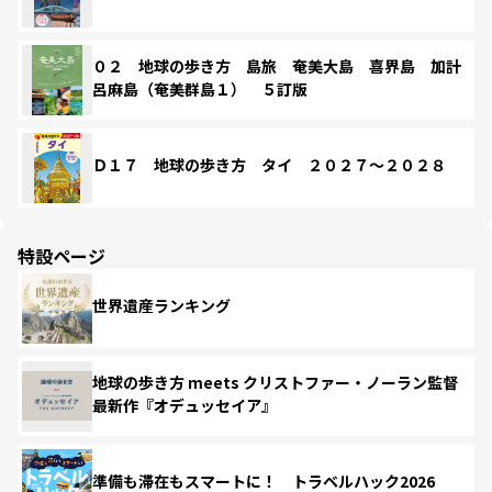
０２ 地球の歩き方 島旅 奄美大島 喜界島 加計
呂麻島（奄美群島１） ５訂版
Ｄ１７ 地球の歩き方 タイ ２０２７～２０２８
特設ページ
世界遺産ランキング
地球の歩き方 meets クリストファー・ノーラン監督
最新作『オデュッセイア』
準備も滞在もスマートに！ トラベルハック2026