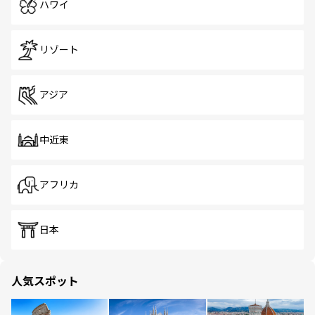
ハワイ
リゾート
アジア
中近東
アフリカ
日本
人気スポット