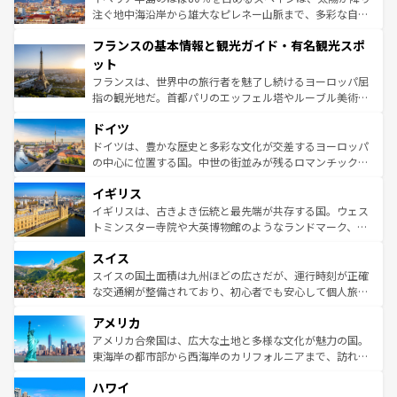
ピザやパスタなど、絶品のイタリア料理を堪能することも
注ぐ地中海沿岸から雄大なピレネー山脈まで、多彩な自然
できる。朝目覚めてから夜眠るまで、すべての瞬間を楽し
と文化が詰まったヨーロッパ屈指の旅行先だ。多様な地域
フランスの基本情報と観光ガイド・有名観光スポ
ませてくれるイタリアで、忘れられない旅をしてみよう！
文化が根付くこの国では、情熱的なフラメンコ、熱気あふ
なお、新着のイタリア情報は
コンテンツ一覧
を参照してほ
れる闘牛、そして美味しいタパスが生活の一部となってい
ット
しい。
る。首都マドリードの洗練された雰囲気や、バルセロナの
フランスは、世界中の旅行者を魅了し続けるヨーロッパ屈
アートに溢れた街角から、地方では古代ローマ遺跡や中世
指の観光地だ。首都パリのエッフェル塔やルーブル美術館
の城塞都市、穏やかなビーチリゾートまで多彩な表情を見
といった象徴的なスポットから、田舎町の古風な美しさま
せる。地方によって風土や気候が異なるスペインはその個
ドイツ
で、幅広い魅力が詰まっている。華麗な宮殿、歴史的な大
性で訪れる人を魅了する。 なお、新着のスペイン情報は
コ
聖堂、美しいビーチ、そして豊かな自然が、訪れる者を心
ドイツは、豊かな歴史と多彩な文化が交差するヨーロッパ
ンテンツ一覧
を参照してほしい。
から魅了する。また、フランスは美食の国としても知ら
の中心に位置する国。中世の街並みが残るロマンチック街
れ、フランス料理はユネスコ無形文化遺産にも登録されて
道から、未来を先取りするようなモダンな都市まで多様な
イギリス
いる。シャンパンの発祥地であるランス、プロヴァンスの
顔を持つこの国は、どこを歩いても飽きることがない。ベ
香り高いラベンダー畑など、多彩な楽しみ方が可能だ。さ
ルリンの文化的活気、バイエルン州のアルプスの絶景、そ
イギリスは、古きよき伝統と最先端が共存する国。ウェス
らに、パリ以外の地域にも魅力が溢れており、どの街角に
してライン川沿いのワイン畑といった風景は必見。ビール
トミンスター寺院や大英博物館のようなランドマーク、歴
も豊かな歴史と文化が息づいている。パリ以外の個性あふ
とソーセージを味わいながら地元の人と過ごす楽しい時間
史ある大学都市、美しい丘陵地帯や牧歌的な風景など、エ
れる地方に足を運ぶとそれぞれで全く異なる文化を体験で
スイス
は、お酒好きな人にはぜひ体験してほしい。 なお、新着の
リアごとに異なる魅力がある。また、優雅なアフタヌーン
きるだろう。 なお、新着のフランス情報は
コンテンツ一覧
ドイツ情報は
コンテンツ一覧
を参照してほしい。
ティー、ビール好きにはたまらない英国パブ、サッカー観
スイスの国土面積は九州ほどの広さだが、運行時刻が正確
を参照してほしい。
戦など、本場だからこそできる体験も豊富。イギリスを旅
な交通網が整備されており、初心者でも安心して個人旅行
して楽しみつくそう。 なお、新着のイギリス情報は
コンテ
を楽しめる。日本同様に時刻表どおりの旅が可能だ。中世
アメリカ
ンツ一覧
を参照してほしい。
の建物がそのまま残る町や、スイスならではのユニークな
博物館もあり、アルプス観光だけでなく町歩きも満喫する
アメリカ合衆国は、広大な土地と多様な文化が魅力の国。
ことができる。国民の所得が高いため物価も高いが、旅行
東海岸の都市部から西海岸のカリフォルニアまで、訪れる
者向けの交通パス提供のサービスもあり、うまく活用すれ
場所ごとに異なる風景と体験が待っている。ニューヨーク
ハワイ
ば市内交通費無料で観光を楽しむこともできる。 なお、新
のような巨大都市は、観光、ショッピング、エンターテイ