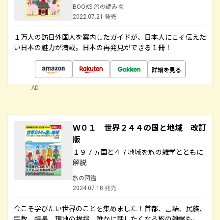
BOOKS 旅の読み物
2022.07.21 発売
１万人の訪日外国人を案内したガイドが、日本人にこそ伝えた
い日本の魅力が満載。日本の再発見ができる１冊！
詳細を見る
AD
Ｗ０１ 世界２４４の国と地域 改訂
版
１９７ヵ国と４７地域を旅の雑学とともに
解説
旅の図鑑
2024.07.18 発売
今こそ学びたい世界のことを集めました！首都、言語、民族、
宗教、特長、現地の挨拶、誰かに話したくなる旅の雑学も。