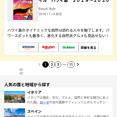
イル ハワイ島 ２０１９～２０２０
Resort Style
2018.11.14 発売
ハワイ島のダイナミックな自然は訪れる人々を魅了します。パ
ワースポットも数多く、進化する自然派グルメも見逃せない！
詳細を見る
…
1
2
3
11
AD
AD
人気の国と地域から探す
イタリア
イタリアは歴史、文化、グルメ、自然と多彩な魅力にあふ
れた国。
ローマ
の古代遺跡やフィレンツェのルネッサンス
美術、ヴェネツィアの運河など、歴史あるスポットはもち
スペイン
ろん、トスカーナの美しい田園風景やアマルフィ海岸の絶
景など、自然景観も見逃せない。観光の合間には、本場の
イベリア半島のほぼ80％を占めるスペインは、太陽が降り