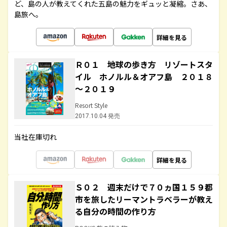
ど、島の人が教えてくれた五島の魅力をギュッと凝縮。さあ、
島旅へ。
詳細を見る
Ｒ０１ 地球の歩き方 リゾートスタ
イル ホノルル＆オアフ島 ２０１８
～２０１９
Resort Style
2017.10.04 発売
当社在庫切れ
詳細を見る
Ｓ０２ 週末だけで７０ヵ国１５９都
市を旅したリーマントラベラーが教え
る自分の時間の作り方