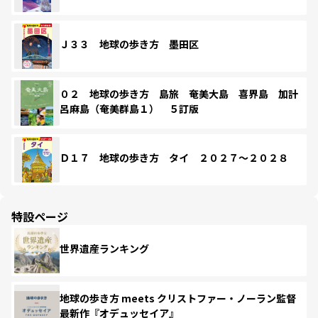
Ｊ３３ 地球の歩き方 墨田区
０２ 地球の歩き方 島旅 奄美大島 喜界島 加計
呂麻島（奄美群島１） ５訂版
Ｄ１７ 地球の歩き方 タイ ２０２７～２０２８
特設ページ
世界遺産ランキング
地球の歩き方 meets クリストファー・ノーラン監督
最新作『オデュッセイア』