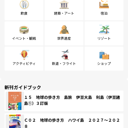
飲食
建築・アート
宿泊
イベント・観戦
世界遺産
リゾート
アクティビティ
鉄道・フライト
ショップ
新刊ガイドブック
１５ 地球の歩き方 島旅 伊豆大島 利島（伊豆諸
島①）３訂版
Ｃ０２ 地球の歩き方 ハワイ島 ２０２７～２０２
８