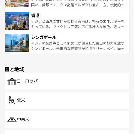
覧
を参照してほしい。
醸し出している。また、バラエティの豊かさとおいしさで
国だ。首都バンコクは高層ビルが立ち並ぶ一方、伝統的な
世界中の食通を魅了してやまないベトナム料理も魅力のひ
寺院や市場がいたるところに点在し、古きよき文化と現代
香港
とつ。フォーやバインミー、ベトナムコーヒーなどは、ぜ
の活気が交差している。北部ではチェンマイなどの山岳地
ひ現地で味わいたい。どの地域を訪れてもあたたかい人々
帯で自然と触れ合い、南部ではプーケットやクラビの美し
アジアと西洋の文化が交わる香港は、特有のエネルギーを
が旅行者を迎えてくれるので、きっと忘れられない旅にな
いビーチでリゾート気分を楽しむことができる。タイ料理
もっている。ヴィクトリア湾に広がる壮大な景色、近未来
るはずだ。 なお、新着のベトナム情報は
コンテンツ一覧
を
は世界的に有名で、屋台から高級レストランまで味覚を刺
的なアートスポット、そして歴史と現代が融合した町並
参照してほしい。
シンガポール
激する。気候は一年中温暖で、どの季節にも異なる楽しみ
み、どこを訪れても感動するはず。観光スポットが密集し
が待っている。親しみやすいタイの人々、仏教を中心とし
ており、効率よく見どころを回れるのも魅力。息をのむよ
アジアの交差点として多文化が融合した独自の魅力を放つ
た文化、そして多様な観光資源が、訪れる旅人を魅了し続
うな絶景から文化的な体験まで、香港を存分に楽しみ尽く
シンガポール。未来的な建築物が並ぶマリーナベイ、歴史
ける。 なお、新着のタイ情報は
コンテンツ一覧
を参照して
そう。 なお、新着の香港情報は
コンテンツ一覧
を参照して
と伝統を感じられるエスニックタウン、多数の緑豊かな公
ほしい。
ほしい。
園や自然保護区など、自然が調和した近代的な景観と文化
の多様性あふれるカラフルな町は、どこを歩いても新しい
国と地域
発見がある。さらに、治安のよさや充実した公共交通機関
も、旅行者にとっては魅力的なポイント。グルメも豊富
で、ホーカーズは地元の風情を楽しめる外せないスポット
ヨーロッパ
だ。訪れる人を飽きさせないシンガポールで、多様な魅力
を体感しよう。 なお、新着のシンガポール情報は
コンテン
ツ一覧
を参照してほしい。
北米
中南米