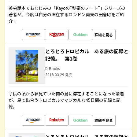
英会話本でおなじみの「Kayoの“秘密のノート”」シリーズの
著者が、今度は自分の滞在するロンドン南東の田舎町をご紹
介！
詳細を見る
とろとろトロピカル ある旅の記録と
記憶。 第1巻
D-Books
2018.03.29 発売
子供の頃から夢見ていた南の島に滞在することになった筆者
が、島で出合うトロピカルでマジカルな45日間の記録と記
憶。
詳細を見る
とろとろトロピカル ある旅の記録と