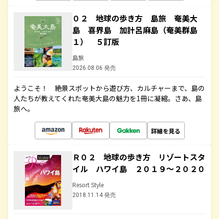
０２ 地球の歩き方 島旅 奄美大
島 喜界島 加計呂麻島（奄美群島
１） ５訂版
島旅
2026.08.06 発売
ようこそ！ 絶景スポットから遊び方、カルチャーまで、島の
人たちが教えてくれた奄美大島の魅力を1冊に凝縮。さあ、島
旅へ。
詳細を見る
Ｒ０２ 地球の歩き方 リゾートスタ
イル ハワイ島 ２０１９～２０２０
Resort Style
2018.11.14 発売