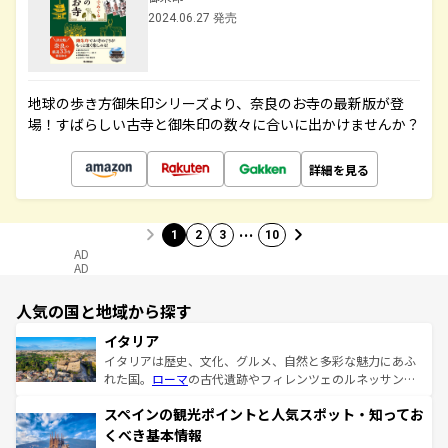
2024.06.27 発売
地球の歩き方御朱印シリーズより、奈良のお寺の最新版が登
場！すばらしい古寺と御朱印の数々に合いに出かけませんか？
詳細を見る
…
1
2
3
10
AD
AD
人気の国と地域から探す
イタリア
イタリアは歴史、文化、グルメ、自然と多彩な魅力にあふ
れた国。
ローマ
の古代遺跡やフィレンツェのルネッサンス
美術、ヴェネツィアの運河など、歴史あるスポットはもち
スペインの観光ポイントと人気スポット・知ってお
ろん、トスカーナの美しい田園風景やアマルフィ海岸の絶
景など、自然景観も見逃せない。観光の合間には、本場の
くべき基本情報