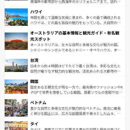
者向けの交通パス提供のサービスもあり、うまく活用すれ
東海岸の都市部から西海岸のカリフォルニアまで、訪れる
ば市内交通費無料で観光を楽しむこともできる。 なお、新
場所ごとに異なる風景と体験が待っている。ニューヨーク
着のスイス情報は
コンテンツ一覧
を参照してほしい。
ハワイ
のような巨大都市は、観光、ショッピング、エンターテイ
ンメントが詰まった刺激的なスポットだ。一方、アメリカ
年間を通じて温暖な気候に恵まれ、多くの島で構成される
西部には大自然が広がり、グランドキャニオンやイエロー
ハワイは、どの島も独自の魅力をもっている。大自然の神
ストーン国立公園といった絶景が堪能できる。さらに、南
秘を感じたいなら、火山が生み出した壮大な景観を誇るハ
オーストラリアの基本情報と観光ガイド・有名観
部のニューオーリンズでは、音楽と美食が融合した独特の
ワイ島は見逃せない。また、定番の観光地といえばオアフ
文化が魅力。旅行者はアメリカの各地域で異なる魅力を楽
島だが、静かな自然を求めるならマウイ島やカウアイ島が
光スポット
しみながら、その多様性と豊かな歴史を感じることができ
おすすめ。エメラルドグリーンに輝く海をはじめ、豊かな
オーストラリアは、壮大な自然と多様な文化が魅力の国。
るだろう。車でのロードトリップや列車の旅も、アメリカ
文化や歴史が息づいている。「アロハスピリット」と呼ば
シドニーのシンボルであるシドニー・オペラハウス、オー
ならではの贅沢な旅のスタイルだ。 なお、新着のアメリカ
れるおもてなしの心で訪れる人々を迎えてくれるハワイの
ストラリア東海岸北部に広がる大サンゴ礁地帯グレートバ
情報は
コンテンツ一覧
を参照してほしい。
人々、おいしいローカルフードやハワイアンミュージッ
台湾
リアリーフや大陸中央部にそびえるウルル（エアーズロッ
ク、伝統的なフラダンスなど、すべてがハワイの魅力を彩
ク）、タスマニアの美しい原生林やケアンズの熱帯雨林な
日本から約４時間ほどでたどり着く台湾は、多彩な文化と
っている。訪れるたびに新しい発見と感動が待っているハ
ど、見どころがたくさん。また、カフェやワイン、オージ
自然が織りなす魅力的な観光地。活気あふれる大都市の台
ワイを、存分に味わってほしい。 なお、新着のハワイ情報
ービーフなどの食文化も豊かで、美味しいものであふれて
北やノスタルジックな町並みが人気な九份（ジォウフェ
は
コンテンツ一覧
を参照してほしい。
韓国
いる。アクティビティも充実しており、サーフィンやダイ
ン）、静ひつな山岳地帯である台湾東部など、都市の喧騒
ビング、ハイキングなど、アウトドア好きにはたまらな
と山間の静けさが共存しており、訪れる人に新しい発見と
歴史ある王朝文化が残る一方で、最先端のファッションやK
い。オーストラリアの多彩な魅力を存分に味わいつくそ
驚きをもたらしてくれる。また、奥深い台湾の食文化も魅
-POPで世界を席巻している韓国。首都ソウルの宮殿や伝統
う。 なお、新着のオーストラリア情報は
コンテンツ一覧
を
力で、夜市などの屋台グルメから高級料理、ヘルシーで美
家屋が並ぶエリアでは韓国の歴史と文化に浸ることがで
参照してほしい。
ベトナム
容にもいいと評判のスイーツなど、バラエティ豊かな料理
き、地方に足を延ばせば四季折々の自然美を楽しむことが
が味わえる。 なお、新着の台湾情報は
コンテンツ一覧
を参
できる。そして、キムチや焼肉、絶品のストリートフード
豊かな自然と多様な文化が魅力的なベトナム。南北に細長
照してほしい。
まで、さまざまな韓国料理が待っている。夜には、韓国な
く伸びる国土には、広大な田園風景や青々とした山々、世
らではのナイトライフも堪能できる。あたたかいホスピタ
界遺産に登録された壮大な自然景観が点在し、都市部では
タイ
リティに包まれながら、韓国の多彩な魅力を心ゆくまで味
急速な発展と共に伝統が息づく。ハノイの古い町並みやホ
わってみてほしい。 なお、新着の韓国情報は
コンテンツ一
ーチミン市のフランス統治時代の建物も、独特の雰囲気を
タイは、東南アジアに位置する豊かな自然と歴史が息づく