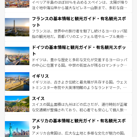
ピザやパスタなど、絶品のイタリア料理を堪能することも
イベリア半島のほぼ80％を占めるスペインは、太陽が降り
できる。朝目覚めてから夜眠るまで、すべての瞬間を楽し
注ぐ地中海沿岸から雄大なピレネー山脈まで、多彩な自然
ませてくれるイタリアで、忘れられない旅をしてみよう！
と文化が詰まったヨーロッパ屈指の旅行先だ。多様な地域
なお、新着のイタリア情報は
コンテンツ一覧
を参照してほ
フランスの基本情報と観光ガイド・有名観光スポ
文化が根付くこの国では、情熱的なフラメンコ、熱気あふ
しい。
れる闘牛、そして美味しいタパスが生活の一部となってい
ット
る。首都マドリードの洗練された雰囲気や、バルセロナの
フランスは、世界中の旅行者を魅了し続けるヨーロッパ屈
アートに溢れた街角から、地方では古代ローマ遺跡や中世
指の観光地だ。首都パリのエッフェル塔やルーブル美術館
の城塞都市、穏やかなビーチリゾートまで多彩な表情を見
といった象徴的なスポットから、田舎町の古風な美しさま
せる。地方によって風土や気候が異なるスペインはその個
ドイツの基本情報と観光ガイド・有名観光スポッ
で、幅広い魅力が詰まっている。華麗な宮殿、歴史的な大
性で訪れる人を魅了する。 なお、新着のスペイン情報は
コ
聖堂、美しいビーチ、そして豊かな自然が、訪れる者を心
ト
ンテンツ一覧
を参照してほしい。
から魅了する。また、フランスは美食の国としても知ら
ドイツは、豊かな歴史と多彩な文化が交差するヨーロッパ
れ、フランス料理はユネスコ無形文化遺産にも登録されて
の中心に位置する国。中世の街並みが残るロマンチック街
いる。シャンパンの発祥地であるランス、プロヴァンスの
道から、未来を先取りするようなモダンな都市まで多様な
香り高いラベンダー畑など、多彩な楽しみ方が可能だ。さ
イギリス
顔を持つこの国は、どこを歩いても飽きることがない。ベ
らに、パリ以外の地域にも魅力が溢れており、どの街角に
ルリンの文化的活気、バイエルン州のアルプスの絶景、そ
イギリスは、古きよき伝統と最先端が共存する国。ウェス
も豊かな歴史と文化が息づいている。パリ以外の個性あふ
してライン川沿いのワイン畑といった風景は必見。ビール
トミンスター寺院や大英博物館のようなランドマーク、歴
れる地方に足を運ぶとそれぞれで全く異なる文化を体験で
とソーセージを味わいながら地元の人と過ごす楽しい時間
史ある大学都市、美しい丘陵地帯や牧歌的な風景など、エ
きるだろう。 なお、新着のフランス情報は
コンテンツ一覧
スイス
は、お酒好きな人にはぜひ体験してほしい。 なお、新着の
リアごとに異なる魅力がある。また、優雅なアフタヌーン
を参照してほしい。
ドイツ情報は
コンテンツ一覧
を参照してほしい。
ティー、ビール好きにはたまらない英国パブ、サッカー観
スイスの国土面積は九州ほどの広さだが、運行時刻が正確
戦など、本場だからこそできる体験も豊富。イギリスを旅
な交通網が整備されており、初心者でも安心して個人旅行
して楽しみつくそう。 なお、新着のイギリス情報は
コンテ
を楽しめる。日本同様に時刻表どおりの旅が可能だ。中世
アメリカの基本情報と観光ガイド・有名観光スポ
ンツ一覧
を参照してほしい。
の建物がそのまま残る町や、スイスならではのユニークな
博物館もあり、アルプス観光だけでなく町歩きも満喫する
ット
ことができる。国民の所得が高いため物価も高いが、旅行
アメリカ合衆国は、広大な土地と多様な文化が魅力の国。