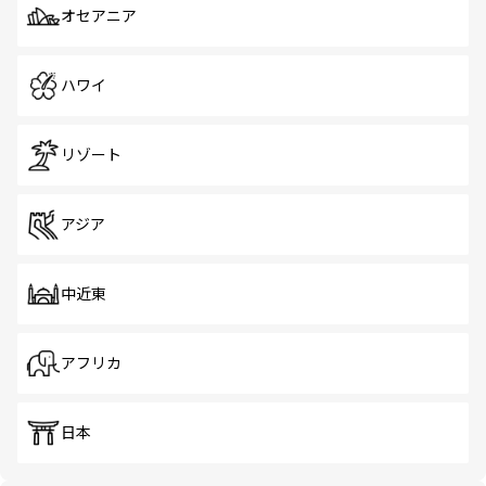
オセアニア
ハワイ
リゾート
アジア
中近東
アフリカ
日本