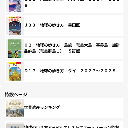
８
Ｊ３３ 地球の歩き方 墨田区
０２ 地球の歩き方 島旅 奄美大島 喜界島 加計
呂麻島（奄美群島１） ５訂版
Ｄ１７ 地球の歩き方 タイ ２０２７～２０２８
特設ページ
世界遺産ランキング
地球の歩き方 meets クリストファー・ノーラン監督