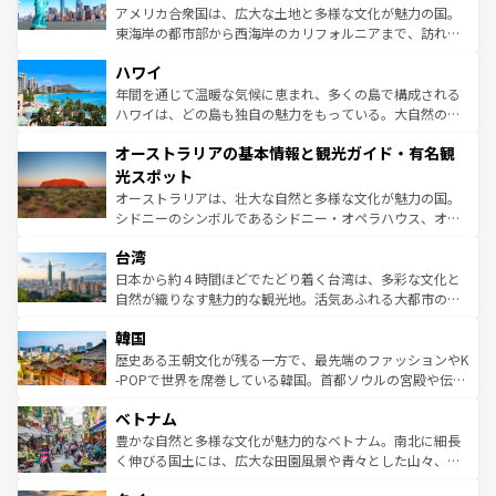
ことができる。国民の所得が高いため物価も高いが、旅行
アメリカ合衆国は、広大な土地と多様な文化が魅力の国。
者向けの交通パス提供のサービスもあり、うまく活用すれ
東海岸の都市部から西海岸のカリフォルニアまで、訪れる
ば市内交通費無料で観光を楽しむこともできる。 なお、新
場所ごとに異なる風景と体験が待っている。ニューヨーク
着のスイス情報は
コンテンツ一覧
を参照してほしい。
ハワイ
のような巨大都市は、観光、ショッピング、エンターテイ
ンメントが詰まった刺激的なスポットだ。一方、アメリカ
年間を通じて温暖な気候に恵まれ、多くの島で構成される
西部には大自然が広がり、グランドキャニオンやイエロー
ハワイは、どの島も独自の魅力をもっている。大自然の神
ストーン国立公園といった絶景が堪能できる。さらに、南
秘を感じたいなら、火山が生み出した壮大な景観を誇るハ
オーストラリアの基本情報と観光ガイド・有名観
部のニューオーリンズでは、音楽と美食が融合した独特の
ワイ島は見逃せない。また、定番の観光地といえばオアフ
文化が魅力。旅行者はアメリカの各地域で異なる魅力を楽
島だが、静かな自然を求めるならマウイ島やカウアイ島が
光スポット
しみながら、その多様性と豊かな歴史を感じることができ
おすすめ。エメラルドグリーンに輝く海をはじめ、豊かな
オーストラリアは、壮大な自然と多様な文化が魅力の国。
るだろう。車でのロードトリップや列車の旅も、アメリカ
文化や歴史が息づいている。「アロハスピリット」と呼ば
シドニーのシンボルであるシドニー・オペラハウス、オー
ならではの贅沢な旅のスタイルだ。 なお、新着のアメリカ
れるおもてなしの心で訪れる人々を迎えてくれるハワイの
ストラリア東海岸北部に広がる大サンゴ礁地帯グレートバ
情報は
コンテンツ一覧
を参照してほしい。
人々、おいしいローカルフードやハワイアンミュージッ
台湾
リアリーフや大陸中央部にそびえるウルル（エアーズロッ
ク、伝統的なフラダンスなど、すべてがハワイの魅力を彩
ク）、タスマニアの美しい原生林やケアンズの熱帯雨林な
日本から約４時間ほどでたどり着く台湾は、多彩な文化と
っている。訪れるたびに新しい発見と感動が待っているハ
ど、見どころがたくさん。また、カフェやワイン、オージ
自然が織りなす魅力的な観光地。活気あふれる大都市の台
ワイを、存分に味わってほしい。 なお、新着のハワイ情報
ービーフなどの食文化も豊かで、美味しいものであふれて
北やノスタルジックな町並みが人気な九份（ジォウフェ
は
コンテンツ一覧
を参照してほしい。
韓国
いる。アクティビティも充実しており、サーフィンやダイ
ン）、静ひつな山岳地帯である台湾東部など、都市の喧騒
ビング、ハイキングなど、アウトドア好きにはたまらな
と山間の静けさが共存しており、訪れる人に新しい発見と
歴史ある王朝文化が残る一方で、最先端のファッションやK
い。オーストラリアの多彩な魅力を存分に味わいつくそ
驚きをもたらしてくれる。また、奥深い台湾の食文化も魅
-POPで世界を席巻している韓国。首都ソウルの宮殿や伝統
う。 なお、新着のオーストラリア情報は
コンテンツ一覧
を
力で、夜市などの屋台グルメから高級料理、ヘルシーで美
家屋が並ぶエリアでは韓国の歴史と文化に浸ることがで
参照してほしい。
ベトナム
容にもいいと評判のスイーツなど、バラエティ豊かな料理
き、地方に足を延ばせば四季折々の自然美を楽しむことが
が味わえる。 なお、新着の台湾情報は
コンテンツ一覧
を参
できる。そして、キムチや焼肉、絶品のストリートフード
豊かな自然と多様な文化が魅力的なベトナム。南北に細長
照してほしい。
まで、さまざまな韓国料理が待っている。夜には、韓国な
く伸びる国土には、広大な田園風景や青々とした山々、世
らではのナイトライフも堪能できる。あたたかいホスピタ
界遺産に登録された壮大な自然景観が点在し、都市部では