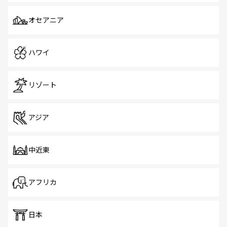
オセアニア
ハワイ
リゾート
アジア
中近東
アフリカ
日本