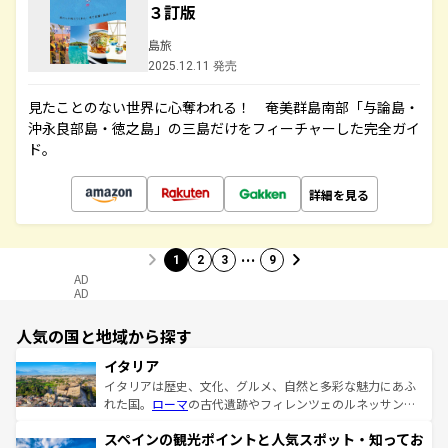
３訂版
島旅
2025.12.11 発売
見たことのない世界に心奪われる！ 奄美群島南部「与論島・
沖永良部島・徳之島」の三島だけをフィーチャーした完全ガイ
ド。
詳細を見る
…
1
2
3
9
AD
AD
人気の国と地域から探す
イタリア
イタリアは歴史、文化、グルメ、自然と多彩な魅力にあふ
れた国。
ローマ
の古代遺跡やフィレンツェのルネッサンス
美術、ヴェネツィアの運河など、歴史あるスポットはもち
スペインの観光ポイントと人気スポット・知ってお
ろん、トスカーナの美しい田園風景やアマルフィ海岸の絶