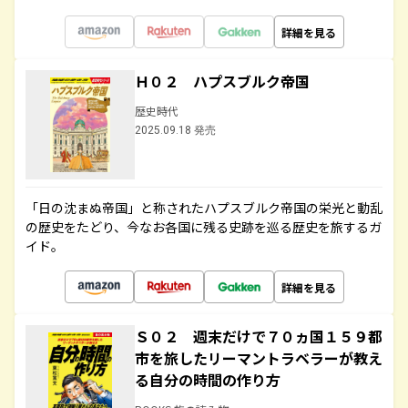
詳細を見る
Ｈ０２ ハプスブルク帝国
歴史時代
2025.09.18 発売
「日の沈まぬ帝国」と称されたハプスブルク帝国の栄光と動乱
の歴史をたどり、今なお各国に残る史跡を巡る歴史を旅するガ
イド。
詳細を見る
Ｓ０２ 週末だけで７０ヵ国１５９都
市を旅したリーマントラベラーが教え
る自分の時間の作り方