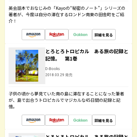
英会話本でおなじみの「Kayoの“秘密のノート”」シリーズの
著者が、今度は自分の滞在するロンドン南東の田舎町をご紹
介！
詳細を見る
とろとろトロピカル ある旅の記録と
記憶。 第1巻
D-Books
2018.03.29 発売
子供の頃から夢見ていた南の島に滞在することになった筆者
が、島で出合うトロピカルでマジカルな45日間の記録と記
憶。
詳細を見る
とろとろトロピカル ある旅の記録と