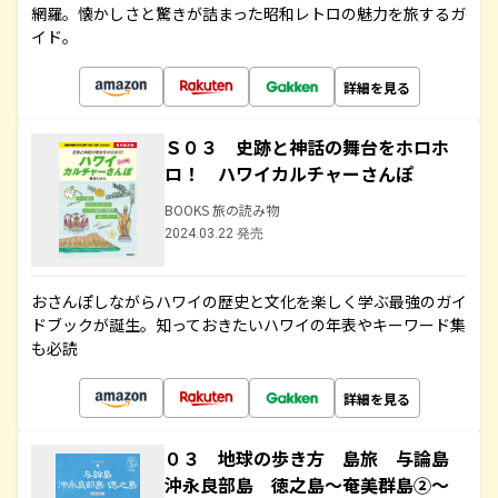
網羅。懐かしさと驚きが詰まった昭和レトロの魅力を旅するガ
イド。
詳細を見る
Ｓ０３ 史跡と神話の舞台をホロホ
ロ！ ハワイカルチャーさんぽ
BOOKS 旅の読み物
2024.03.22 発売
おさんぽしながらハワイの歴史と文化を楽しく学ぶ最強のガイ
ドブックが誕生。知っておきたいハワイの年表やキーワード集
も必読
詳細を見る
０３ 地球の歩き方 島旅 与論島
沖永良部島 徳之島～奄美群島②～