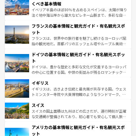
景など、自然景観も見逃せない。観光の合間には、本場の
くべき基本情報
ピザやパスタなど、絶品のイタリア料理を堪能することも
イベリア半島のほぼ80％を占めるスペインは、太陽が降り
できる。朝目覚めてから夜眠るまで、すべての瞬間を楽し
注ぐ地中海沿岸から雄大なピレネー山脈まで、多彩な自然
ませてくれるイタリアで、忘れられない旅をしてみよう！
と文化が詰まったヨーロッパ屈指の旅行先だ。多様な地域
なお、新着のイタリア情報は
コンテンツ一覧
を参照してほ
フランスの基本情報と観光ガイド・有名観光スポ
文化が根付くこの国では、情熱的なフラメンコ、熱気あふ
しい。
れる闘牛、そして美味しいタパスが生活の一部となってい
ット
る。首都マドリードの洗練された雰囲気や、バルセロナの
フランスは、世界中の旅行者を魅了し続けるヨーロッパ屈
アートに溢れた街角から、地方では古代ローマ遺跡や中世
指の観光地だ。首都パリのエッフェル塔やルーブル美術館
の城塞都市、穏やかなビーチリゾートまで多彩な表情を見
といった象徴的なスポットから、田舎町の古風な美しさま
せる。地方によって風土や気候が異なるスペインはその個
ドイツの基本情報と観光ガイド・有名観光スポッ
で、幅広い魅力が詰まっている。華麗な宮殿、歴史的な大
性で訪れる人を魅了する。 なお、新着のスペイン情報は
コ
聖堂、美しいビーチ、そして豊かな自然が、訪れる者を心
ト
ンテンツ一覧
を参照してほしい。
から魅了する。また、フランスは美食の国としても知ら
ドイツは、豊かな歴史と多彩な文化が交差するヨーロッパ
れ、フランス料理はユネスコ無形文化遺産にも登録されて
の中心に位置する国。中世の街並みが残るロマンチック街
いる。シャンパンの発祥地であるランス、プロヴァンスの
道から、未来を先取りするようなモダンな都市まで多様な
香り高いラベンダー畑など、多彩な楽しみ方が可能だ。さ
イギリス
顔を持つこの国は、どこを歩いても飽きることがない。ベ
らに、パリ以外の地域にも魅力が溢れており、どの街角に
ルリンの文化的活気、バイエルン州のアルプスの絶景、そ
イギリスは、古きよき伝統と最先端が共存する国。ウェス
も豊かな歴史と文化が息づいている。パリ以外の個性あふ
してライン川沿いのワイン畑といった風景は必見。ビール
トミンスター寺院や大英博物館のようなランドマーク、歴
れる地方に足を運ぶとそれぞれで全く異なる文化を体験で
とソーセージを味わいながら地元の人と過ごす楽しい時間
史ある大学都市、美しい丘陵地帯や牧歌的な風景など、エ
きるだろう。 なお、新着のフランス情報は
コンテンツ一覧
スイス
は、お酒好きな人にはぜひ体験してほしい。 なお、新着の
リアごとに異なる魅力がある。また、優雅なアフタヌーン
を参照してほしい。
ドイツ情報は
コンテンツ一覧
を参照してほしい。
ティー、ビール好きにはたまらない英国パブ、サッカー観
スイスの国土面積は九州ほどの広さだが、運行時刻が正確
戦など、本場だからこそできる体験も豊富。イギリスを旅
な交通網が整備されており、初心者でも安心して個人旅行
して楽しみつくそう。 なお、新着のイギリス情報は
コンテ
を楽しめる。日本同様に時刻表どおりの旅が可能だ。中世
アメリカの基本情報と観光ガイド・有名観光スポ
ンツ一覧
を参照してほしい。
の建物がそのまま残る町や、スイスならではのユニークな
博物館もあり、アルプス観光だけでなく町歩きも満喫する
ット