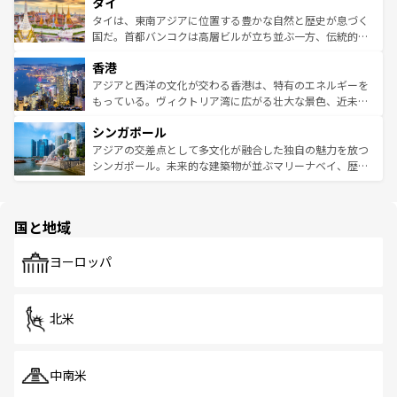
タイ
リティに包まれながら、韓国の多彩な魅力を心ゆくまで味
急速な発展と共に伝統が息づく。ハノイの古い町並みやホ
わってみてほしい。 なお、新着の韓国情報は
コンテンツ一
ーチミン市のフランス統治時代の建物も、独特の雰囲気を
タイは、東南アジアに位置する豊かな自然と歴史が息づく
覧
を参照してほしい。
醸し出している。また、バラエティの豊かさとおいしさで
国だ。首都バンコクは高層ビルが立ち並ぶ一方、伝統的な
世界中の食通を魅了してやまないベトナム料理も魅力のひ
寺院や市場がいたるところに点在し、古きよき文化と現代
香港
とつ。フォーやバインミー、ベトナムコーヒーなどは、ぜ
の活気が交差している。北部ではチェンマイなどの山岳地
ひ現地で味わいたい。どの地域を訪れてもあたたかい人々
帯で自然と触れ合い、南部ではプーケットやクラビの美し
アジアと西洋の文化が交わる香港は、特有のエネルギーを
が旅行者を迎えてくれるので、きっと忘れられない旅にな
いビーチでリゾート気分を楽しむことができる。タイ料理
もっている。ヴィクトリア湾に広がる壮大な景色、近未来
るはずだ。 なお、新着のベトナム情報は
コンテンツ一覧
を
は世界的に有名で、屋台から高級レストランまで味覚を刺
的なアートスポット、そして歴史と現代が融合した町並
参照してほしい。
シンガポール
激する。気候は一年中温暖で、どの季節にも異なる楽しみ
み、どこを訪れても感動するはず。観光スポットが密集し
が待っている。親しみやすいタイの人々、仏教を中心とし
ており、効率よく見どころを回れるのも魅力。息をのむよ
アジアの交差点として多文化が融合した独自の魅力を放つ
た文化、そして多様な観光資源が、訪れる旅人を魅了し続
うな絶景から文化的な体験まで、香港を存分に楽しみ尽く
シンガポール。未来的な建築物が並ぶマリーナベイ、歴史
ける。 なお、新着のタイ情報は
コンテンツ一覧
を参照して
そう。 なお、新着の香港情報は
コンテンツ一覧
を参照して
と伝統を感じられるエスニックタウン、多数の緑豊かな公
ほしい。
ほしい。
園や自然保護区など、自然が調和した近代的な景観と文化
の多様性あふれるカラフルな町は、どこを歩いても新しい
国と地域
発見がある。さらに、治安のよさや充実した公共交通機関
も、旅行者にとっては魅力的なポイント。グルメも豊富
で、ホーカーズは地元の風情を楽しめる外せないスポット
ヨーロッパ
だ。訪れる人を飽きさせないシンガポールで、多様な魅力
を体感しよう。 なお、新着のシンガポール情報は
コンテン
ツ一覧
を参照してほしい。
北米
中南米