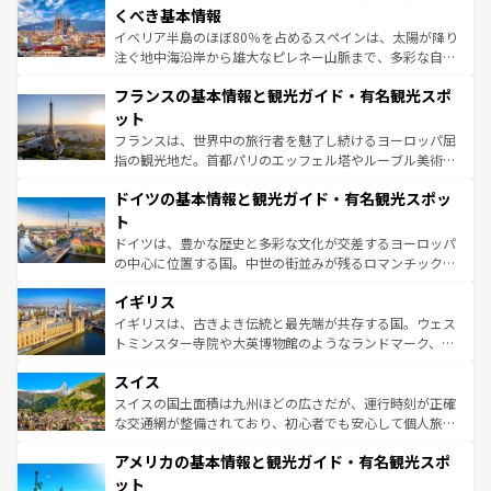
景など、自然景観も見逃せない。観光の合間には、本場の
くべき基本情報
ピザやパスタなど、絶品のイタリア料理を堪能することも
イベリア半島のほぼ80％を占めるスペインは、太陽が降り
できる。朝目覚めてから夜眠るまで、すべての瞬間を楽し
注ぐ地中海沿岸から雄大なピレネー山脈まで、多彩な自然
ませてくれるイタリアで、忘れられない旅をしてみよう！
と文化が詰まったヨーロッパ屈指の旅行先だ。多様な地域
なお、新着のイタリア情報は
コンテンツ一覧
を参照してほ
フランスの基本情報と観光ガイド・有名観光スポ
文化が根付くこの国では、情熱的なフラメンコ、熱気あふ
しい。
れる闘牛、そして美味しいタパスが生活の一部となってい
ット
る。首都マドリードの洗練された雰囲気や、バルセロナの
フランスは、世界中の旅行者を魅了し続けるヨーロッパ屈
アートに溢れた街角から、地方では古代ローマ遺跡や中世
指の観光地だ。首都パリのエッフェル塔やルーブル美術館
の城塞都市、穏やかなビーチリゾートまで多彩な表情を見
といった象徴的なスポットから、田舎町の古風な美しさま
せる。地方によって風土や気候が異なるスペインはその個
ドイツの基本情報と観光ガイド・有名観光スポッ
で、幅広い魅力が詰まっている。華麗な宮殿、歴史的な大
性で訪れる人を魅了する。 なお、新着のスペイン情報は
コ
聖堂、美しいビーチ、そして豊かな自然が、訪れる者を心
ト
ンテンツ一覧
を参照してほしい。
から魅了する。また、フランスは美食の国としても知ら
ドイツは、豊かな歴史と多彩な文化が交差するヨーロッパ
れ、フランス料理はユネスコ無形文化遺産にも登録されて
の中心に位置する国。中世の街並みが残るロマンチック街
いる。シャンパンの発祥地であるランス、プロヴァンスの
道から、未来を先取りするようなモダンな都市まで多様な
香り高いラベンダー畑など、多彩な楽しみ方が可能だ。さ
イギリス
顔を持つこの国は、どこを歩いても飽きることがない。ベ
らに、パリ以外の地域にも魅力が溢れており、どの街角に
ルリンの文化的活気、バイエルン州のアルプスの絶景、そ
イギリスは、古きよき伝統と最先端が共存する国。ウェス
も豊かな歴史と文化が息づいている。パリ以外の個性あふ
してライン川沿いのワイン畑といった風景は必見。ビール
トミンスター寺院や大英博物館のようなランドマーク、歴
れる地方に足を運ぶとそれぞれで全く異なる文化を体験で
とソーセージを味わいながら地元の人と過ごす楽しい時間
史ある大学都市、美しい丘陵地帯や牧歌的な風景など、エ
きるだろう。 なお、新着のフランス情報は
コンテンツ一覧
スイス
は、お酒好きな人にはぜひ体験してほしい。 なお、新着の
リアごとに異なる魅力がある。また、優雅なアフタヌーン
を参照してほしい。
ドイツ情報は
コンテンツ一覧
を参照してほしい。
ティー、ビール好きにはたまらない英国パブ、サッカー観
スイスの国土面積は九州ほどの広さだが、運行時刻が正確
戦など、本場だからこそできる体験も豊富。イギリスを旅
な交通網が整備されており、初心者でも安心して個人旅行
して楽しみつくそう。 なお、新着のイギリス情報は
コンテ
を楽しめる。日本同様に時刻表どおりの旅が可能だ。中世
アメリカの基本情報と観光ガイド・有名観光スポ
ンツ一覧
を参照してほしい。
の建物がそのまま残る町や、スイスならではのユニークな
博物館もあり、アルプス観光だけでなく町歩きも満喫する
ット