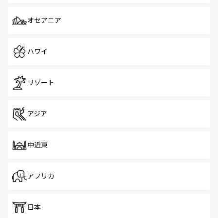
オセアニア
ハワイ
リゾート
アジア
中近東
アフリカ
日本