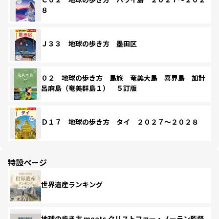
８
Ｊ３３ 地球の歩き方 墨田区
０２ 地球の歩き方 島旅 奄美大島 喜界島 加計
呂麻島（奄美群島１） ５訂版
Ｄ１７ 地球の歩き方 タイ ２０２７～２０２８
特設ページ
世界遺産ランキング
地球の歩き方 meets クリストファー・ノーラン監督