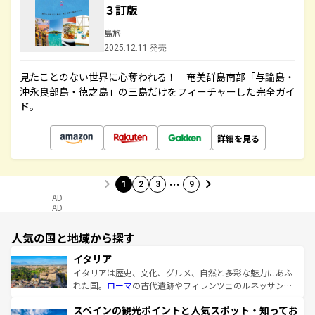
３訂版
島旅
2025.12.11 発売
見たことのない世界に心奪われる！ 奄美群島南部「与論島・
沖永良部島・徳之島」の三島だけをフィーチャーした完全ガイ
ド。
詳細を見る
…
1
2
3
9
AD
AD
人気の国と地域から探す
イタリア
イタリアは歴史、文化、グルメ、自然と多彩な魅力にあふ
れた国。
ローマ
の古代遺跡やフィレンツェのルネッサンス
美術、ヴェネツィアの運河など、歴史あるスポットはもち
スペインの観光ポイントと人気スポット・知ってお
ろん、トスカーナの美しい田園風景やアマルフィ海岸の絶