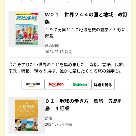
Ｗ０１ 世界２４４の国と地域 改訂
版
１９７ヵ国と４７地域を旅の雑学とともに
解説
旅の図鑑
2024.07.18 発売
今こそ学びたい世界のことを集めました！首都、言語、民族、
宗教、特長、現地の挨拶、誰かに話したくなる旅の雑学も。
詳細を見る
０１ 地球の歩き方 島旅 五島列
島 ４訂版
島旅
2024.07.04 発売