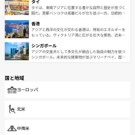
タイ
リティに包まれながら、韓国の多彩な魅力を心ゆくまで味
急速な発展と共に伝統が息づく。ハノイの古い町並みやホ
わってみてほしい。 なお、新着の韓国情報は
コンテンツ一
ーチミン市のフランス統治時代の建物も、独特の雰囲気を
タイは、東南アジアに位置する豊かな自然と歴史が息づく
覧
を参照してほしい。
醸し出している。また、バラエティの豊かさとおいしさで
国だ。首都バンコクは高層ビルが立ち並ぶ一方、伝統的な
世界中の食通を魅了してやまないベトナム料理も魅力のひ
寺院や市場がいたるところに点在し、古きよき文化と現代
香港
とつ。フォーやバインミー、ベトナムコーヒーなどは、ぜ
の活気が交差している。北部ではチェンマイなどの山岳地
ひ現地で味わいたい。どの地域を訪れてもあたたかい人々
帯で自然と触れ合い、南部ではプーケットやクラビの美し
アジアと西洋の文化が交わる香港は、特有のエネルギーを
が旅行者を迎えてくれるので、きっと忘れられない旅にな
いビーチでリゾート気分を楽しむことができる。タイ料理
もっている。ヴィクトリア湾に広がる壮大な景色、近未来
るはずだ。 なお、新着のベトナム情報は
コンテンツ一覧
を
は世界的に有名で、屋台から高級レストランまで味覚を刺
的なアートスポット、そして歴史と現代が融合した町並
参照してほしい。
シンガポール
激する。気候は一年中温暖で、どの季節にも異なる楽しみ
み、どこを訪れても感動するはず。観光スポットが密集し
が待っている。親しみやすいタイの人々、仏教を中心とし
ており、効率よく見どころを回れるのも魅力。息をのむよ
アジアの交差点として多文化が融合した独自の魅力を放つ
た文化、そして多様な観光資源が、訪れる旅人を魅了し続
うな絶景から文化的な体験まで、香港を存分に楽しみ尽く
シンガポール。未来的な建築物が並ぶマリーナベイ、歴史
ける。 なお、新着のタイ情報は
コンテンツ一覧
を参照して
そう。 なお、新着の香港情報は
コンテンツ一覧
を参照して
と伝統を感じられるエスニックタウン、多数の緑豊かな公
ほしい。
ほしい。
園や自然保護区など、自然が調和した近代的な景観と文化
の多様性あふれるカラフルな町は、どこを歩いても新しい
国と地域
発見がある。さらに、治安のよさや充実した公共交通機関
も、旅行者にとっては魅力的なポイント。グルメも豊富
で、ホーカーズは地元の風情を楽しめる外せないスポット
ヨーロッパ
だ。訪れる人を飽きさせないシンガポールで、多様な魅力
を体感しよう。 なお、新着のシンガポール情報は
コンテン
ツ一覧
を参照してほしい。
北米
中南米