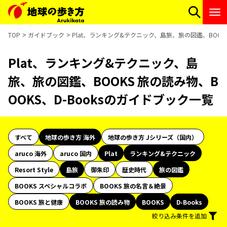
TOP
ガイドブック
Plat、ランキング&テクニック、島旅、旅の図鑑、BOOKS
Plat、ランキング&テクニック、島
旅、旅の図鑑、BOOKS 旅の読み物、B
OOKS、D-Booksのガイドブック一覧
すべて
地球の歩き方 海外
地球の歩き方 Jシリーズ（国内）
aruco 海外
aruco 国内
Plat
ランキング&テクニック
Resort Style
島旅
御朱印
歴史時代
旅の図鑑
BOOKS スペシャルコラボ
BOOKS 旅の名言＆絶景
BOOKS 旅と健康
BOOKS 旅の読み物
BOOKS
D-Books
絞り込み条件を追加