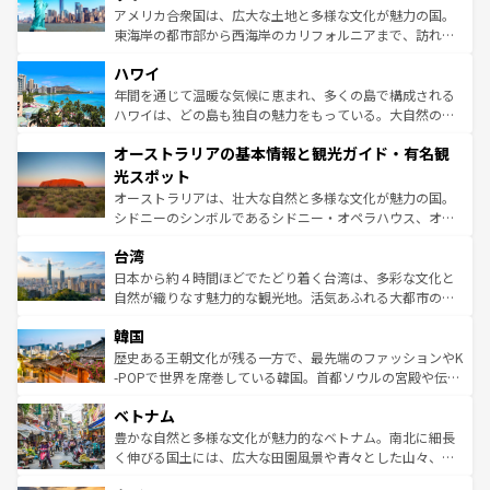
ことができる。国民の所得が高いため物価も高いが、旅行
アメリカ合衆国は、広大な土地と多様な文化が魅力の国。
者向けの交通パス提供のサービスもあり、うまく活用すれ
東海岸の都市部から西海岸のカリフォルニアまで、訪れる
ば市内交通費無料で観光を楽しむこともできる。 なお、新
場所ごとに異なる風景と体験が待っている。ニューヨーク
着のスイス情報は
コンテンツ一覧
を参照してほしい。
ハワイ
のような巨大都市は、観光、ショッピング、エンターテイ
ンメントが詰まった刺激的なスポットだ。一方、アメリカ
年間を通じて温暖な気候に恵まれ、多くの島で構成される
西部には大自然が広がり、グランドキャニオンやイエロー
ハワイは、どの島も独自の魅力をもっている。大自然の神
ストーン国立公園といった絶景が堪能できる。さらに、南
秘を感じたいなら、火山が生み出した壮大な景観を誇るハ
オーストラリアの基本情報と観光ガイド・有名観
部のニューオーリンズでは、音楽と美食が融合した独特の
ワイ島は見逃せない。また、定番の観光地といえばオアフ
文化が魅力。旅行者はアメリカの各地域で異なる魅力を楽
島だが、静かな自然を求めるならマウイ島やカウアイ島が
光スポット
しみながら、その多様性と豊かな歴史を感じることができ
おすすめ。エメラルドグリーンに輝く海をはじめ、豊かな
オーストラリアは、壮大な自然と多様な文化が魅力の国。
るだろう。車でのロードトリップや列車の旅も、アメリカ
文化や歴史が息づいている。「アロハスピリット」と呼ば
シドニーのシンボルであるシドニー・オペラハウス、オー
ならではの贅沢な旅のスタイルだ。 なお、新着のアメリカ
れるおもてなしの心で訪れる人々を迎えてくれるハワイの
ストラリア東海岸北部に広がる大サンゴ礁地帯グレートバ
情報は
コンテンツ一覧
を参照してほしい。
人々、おいしいローカルフードやハワイアンミュージッ
台湾
リアリーフや大陸中央部にそびえるウルル（エアーズロッ
ク、伝統的なフラダンスなど、すべてがハワイの魅力を彩
ク）、タスマニアの美しい原生林やケアンズの熱帯雨林な
日本から約４時間ほどでたどり着く台湾は、多彩な文化と
っている。訪れるたびに新しい発見と感動が待っているハ
ど、見どころがたくさん。また、カフェやワイン、オージ
自然が織りなす魅力的な観光地。活気あふれる大都市の台
ワイを、存分に味わってほしい。 なお、新着のハワイ情報
ービーフなどの食文化も豊かで、美味しいものであふれて
北やノスタルジックな町並みが人気な九份（ジォウフェ
は
コンテンツ一覧
を参照してほしい。
韓国
いる。アクティビティも充実しており、サーフィンやダイ
ン）、静ひつな山岳地帯である台湾東部など、都市の喧騒
ビング、ハイキングなど、アウトドア好きにはたまらな
と山間の静けさが共存しており、訪れる人に新しい発見と
歴史ある王朝文化が残る一方で、最先端のファッションやK
い。オーストラリアの多彩な魅力を存分に味わいつくそ
驚きをもたらしてくれる。また、奥深い台湾の食文化も魅
-POPで世界を席巻している韓国。首都ソウルの宮殿や伝統
う。 なお、新着のオーストラリア情報は
コンテンツ一覧
を
力で、夜市などの屋台グルメから高級料理、ヘルシーで美
家屋が並ぶエリアでは韓国の歴史と文化に浸ることがで
参照してほしい。
ベトナム
容にもいいと評判のスイーツなど、バラエティ豊かな料理
き、地方に足を延ばせば四季折々の自然美を楽しむことが
が味わえる。 なお、新着の台湾情報は
コンテンツ一覧
を参
できる。そして、キムチや焼肉、絶品のストリートフード
豊かな自然と多様な文化が魅力的なベトナム。南北に細長
照してほしい。
まで、さまざまな韓国料理が待っている。夜には、韓国な
く伸びる国土には、広大な田園風景や青々とした山々、世
らではのナイトライフも堪能できる。あたたかいホスピタ
界遺産に登録された壮大な自然景観が点在し、都市部では