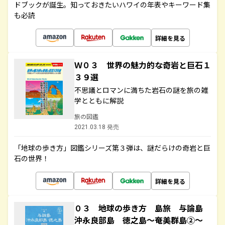
ドブックが誕生。知っておきたいハワイの年表やキーワード集
も必読
詳細を見る
Ｗ０３ 世界の魅力的な奇岩と巨石１
３９選
不思議とロマンに満ちた岩石の謎を旅の雑
学とともに解説
旅の図鑑
2021.03.18 発売
「地球の歩き方」図鑑シリーズ第３弾は、謎だらけの奇岩と巨
石の世界！
詳細を見る
０３ 地球の歩き方 島旅 与論島
沖永良部島 徳之島～奄美群島②～