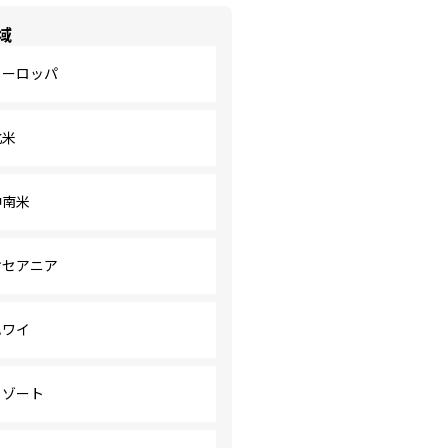
域
ヨーロッパ
北米
中南米
オセアニア
ハワイ
リゾート