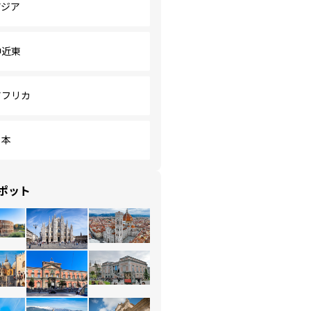
アジア
中近東
アフリカ
日本
ポット