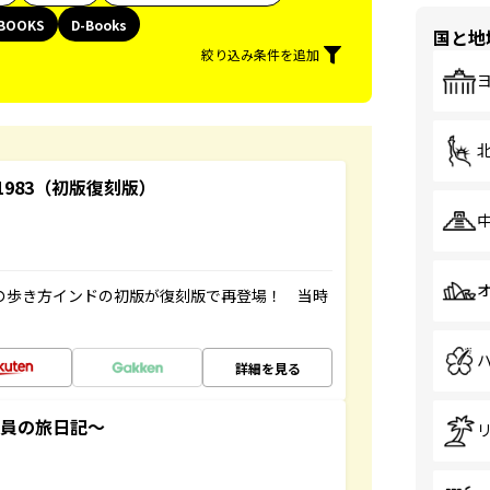
BOOKS
D-Books
国と地
絞り込み条件を追加
-1983（初版復刻版）
球の歩き方インドの初版が復刻版で再登場！ 当時
詳細を見る
社員の旅日記～