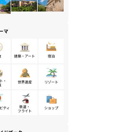
ーマ
食
建築・アート
宿泊
ト・
世界遺産
リゾート
戦
鉄道・
ビティ
ショップ
フライト