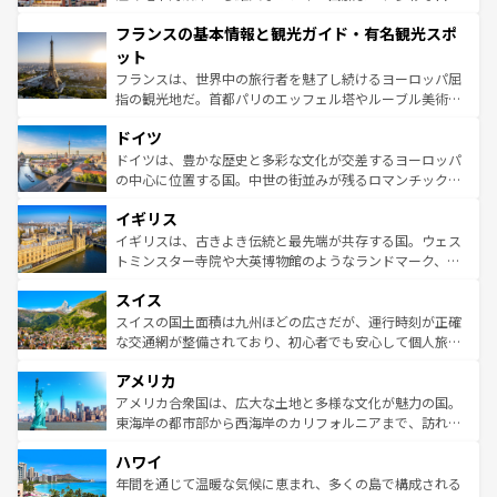
できる。朝目覚めてから夜眠るまで、すべての瞬間を楽し
と文化が詰まったヨーロッパ屈指の旅行先だ。多様な地域
フランスの基本情報と観光ガイド・有名観光スポ
ませてくれるイタリアで、忘れられない旅をしてみよう！
文化が根付くこの国では、情熱的なフラメンコ、熱気あふ
なお、新着のイタリア情報は
コンテンツ一覧
を参照してほ
れる闘牛、そして美味しいタパスが生活の一部となってい
ット
しい。
る。首都マドリードの洗練された雰囲気や、バルセロナの
フランスは、世界中の旅行者を魅了し続けるヨーロッパ屈
アートに溢れた街角から、地方では古代ローマ遺跡や中世
指の観光地だ。首都パリのエッフェル塔やルーブル美術館
の城塞都市、穏やかなビーチリゾートまで多彩な表情を見
といった象徴的なスポットから、田舎町の古風な美しさま
せる。地方によって風土や気候が異なるスペインはその個
ドイツ
で、幅広い魅力が詰まっている。華麗な宮殿、歴史的な大
性で訪れる人を魅了する。 なお、新着のスペイン情報は
コ
聖堂、美しいビーチ、そして豊かな自然が、訪れる者を心
ドイツは、豊かな歴史と多彩な文化が交差するヨーロッパ
ンテンツ一覧
を参照してほしい。
から魅了する。また、フランスは美食の国としても知ら
の中心に位置する国。中世の街並みが残るロマンチック街
れ、フランス料理はユネスコ無形文化遺産にも登録されて
道から、未来を先取りするようなモダンな都市まで多様な
イギリス
いる。シャンパンの発祥地であるランス、プロヴァンスの
顔を持つこの国は、どこを歩いても飽きることがない。ベ
香り高いラベンダー畑など、多彩な楽しみ方が可能だ。さ
ルリンの文化的活気、バイエルン州のアルプスの絶景、そ
イギリスは、古きよき伝統と最先端が共存する国。ウェス
らに、パリ以外の地域にも魅力が溢れており、どの街角に
してライン川沿いのワイン畑といった風景は必見。ビール
トミンスター寺院や大英博物館のようなランドマーク、歴
も豊かな歴史と文化が息づいている。パリ以外の個性あふ
とソーセージを味わいながら地元の人と過ごす楽しい時間
史ある大学都市、美しい丘陵地帯や牧歌的な風景など、エ
れる地方に足を運ぶとそれぞれで全く異なる文化を体験で
スイス
は、お酒好きな人にはぜひ体験してほしい。 なお、新着の
リアごとに異なる魅力がある。また、優雅なアフタヌーン
きるだろう。 なお、新着のフランス情報は
コンテンツ一覧
ドイツ情報は
コンテンツ一覧
を参照してほしい。
ティー、ビール好きにはたまらない英国パブ、サッカー観
スイスの国土面積は九州ほどの広さだが、運行時刻が正確
を参照してほしい。
戦など、本場だからこそできる体験も豊富。イギリスを旅
な交通網が整備されており、初心者でも安心して個人旅行
して楽しみつくそう。 なお、新着のイギリス情報は
コンテ
を楽しめる。日本同様に時刻表どおりの旅が可能だ。中世
アメリカ
ンツ一覧
を参照してほしい。
の建物がそのまま残る町や、スイスならではのユニークな
博物館もあり、アルプス観光だけでなく町歩きも満喫する
アメリカ合衆国は、広大な土地と多様な文化が魅力の国。
ことができる。国民の所得が高いため物価も高いが、旅行
東海岸の都市部から西海岸のカリフォルニアまで、訪れる
者向けの交通パス提供のサービスもあり、うまく活用すれ
場所ごとに異なる風景と体験が待っている。ニューヨーク
ハワイ
ば市内交通費無料で観光を楽しむこともできる。 なお、新
のような巨大都市は、観光、ショッピング、エンターテイ
着のスイス情報は
コンテンツ一覧
を参照してほしい。
ンメントが詰まった刺激的なスポットだ。一方、アメリカ
年間を通じて温暖な気候に恵まれ、多くの島で構成される