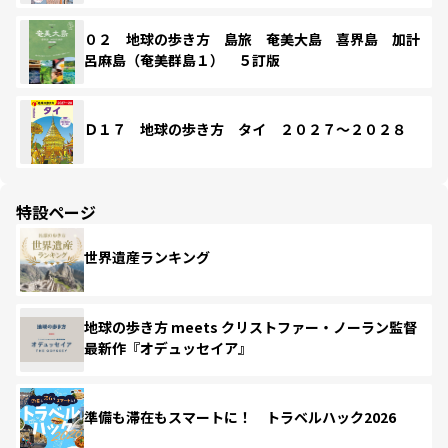
０２ 地球の歩き方 島旅 奄美大島 喜界島 加計
呂麻島（奄美群島１） ５訂版
Ｄ１７ 地球の歩き方 タイ ２０２７～２０２８
特設ページ
世界遺産ランキング
地球の歩き方 meets クリストファー・ノーラン監督
最新作『オデュッセイア』
準備も滞在もスマートに！ トラベルハック2026