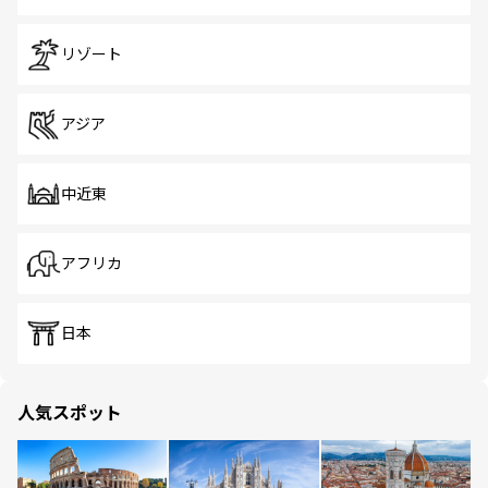
リゾート
アジア
中近東
アフリカ
日本
人気スポット