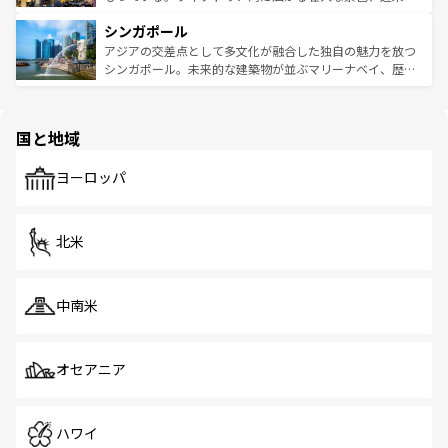
るはずだ。 なお、新着のベトナム情報は
コンテンツ一覧
を
は世界的に有名で、屋台から高級レストランまで味覚を刺
的なアートスポット、そして歴史と現代が融合した町並
参照してほしい。
シンガポール
激する。気候は一年中温暖で、どの季節にも異なる楽しみ
み、どこを訪れても感動するはず。観光スポットが密集し
が待っている。親しみやすいタイの人々、仏教を中心とし
ており、効率よく見どころを回れるのも魅力。息をのむよ
アジアの交差点として多文化が融合した独自の魅力を放つ
た文化、そして多様な観光資源が、訪れる旅人を魅了し続
うな絶景から文化的な体験まで、香港を存分に楽しみ尽く
シンガポール。未来的な建築物が並ぶマリーナベイ、歴史
ける。 なお、新着のタイ情報は
コンテンツ一覧
を参照して
そう。 なお、新着の香港情報は
コンテンツ一覧
を参照して
と伝統を感じられるエスニックタウン、多数の緑豊かな公
ほしい。
ほしい。
園や自然保護区など、自然が調和した近代的な景観と文化
の多様性あふれるカラフルな町は、どこを歩いても新しい
国と地域
発見がある。さらに、治安のよさや充実した公共交通機関
も、旅行者にとっては魅力的なポイント。グルメも豊富
で、ホーカーズは地元の風情を楽しめる外せないスポット
ヨーロッパ
だ。訪れる人を飽きさせないシンガポールで、多様な魅力
を体感しよう。 なお、新着のシンガポール情報は
コンテン
ツ一覧
を参照してほしい。
北米
中南米
オセアニア
ハワイ