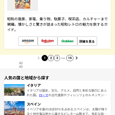
昭和の風景、家電、乗り物、駄菓子、喫茶店、カルチャーまで
網羅。懐かしさと驚きが詰まった昭和レトロの魅力を旅するガ
イド。
詳細を見る
…
1
2
3
10
AD
AD
人気の国と地域から探す
イタリア
イタリアは歴史、文化、グルメ、自然と多彩な魅力にあふ
れた国。
ローマ
の古代遺跡やフィレンツェのルネッサンス
美術、ヴェネツィアの運河など、歴史あるスポットはもち
スペイン
ろん、トスカーナの美しい田園風景やアマルフィ海岸の絶
景など、自然景観も見逃せない。観光の合間には、本場の
イベリア半島のほぼ80％を占めるスペインは、太陽が降り
ピザやパスタなど、絶品のイタリア料理を堪能することも
注ぐ地中海沿岸から雄大なピレネー山脈まで、多彩な自然