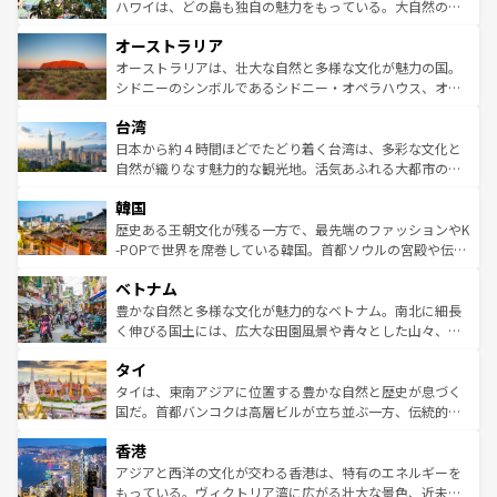
西部には大自然が広がり、グランドキャニオンやイエロー
ハワイは、どの島も独自の魅力をもっている。大自然の神
ストーン国立公園といった絶景が堪能できる。さらに、南
秘を感じたいなら、火山が生み出した壮大な景観を誇るハ
オーストラリア
部のニューオーリンズでは、音楽と美食が融合した独特の
ワイ島は見逃せない。また、定番の観光地といえばオアフ
文化が魅力。旅行者はアメリカの各地域で異なる魅力を楽
島だが、静かな自然を求めるならマウイ島やカウアイ島が
オーストラリアは、壮大な自然と多様な文化が魅力の国。
しみながら、その多様性と豊かな歴史を感じることができ
おすすめ。エメラルドグリーンに輝く海をはじめ、豊かな
シドニーのシンボルであるシドニー・オペラハウス、オー
るだろう。車でのロードトリップや列車の旅も、アメリカ
文化や歴史が息づいている。「アロハスピリット」と呼ば
ストラリア東海岸北部に広がる大サンゴ礁地帯グレートバ
ならではの贅沢な旅のスタイルだ。 なお、新着のアメリカ
台湾
れるおもてなしの心で訪れる人々を迎えてくれるハワイの
リアリーフや大陸中央部にそびえるウルル（エアーズロッ
情報は
コンテンツ一覧
を参照してほしい。
人々、おいしいローカルフードやハワイアンミュージッ
ク）、タスマニアの美しい原生林やケアンズの熱帯雨林な
日本から約４時間ほどでたどり着く台湾は、多彩な文化と
ク、伝統的なフラダンスなど、すべてがハワイの魅力を彩
ど、見どころがたくさん。また、カフェやワイン、オージ
自然が織りなす魅力的な観光地。活気あふれる大都市の台
っている。訪れるたびに新しい発見と感動が待っているハ
ービーフなどの食文化も豊かで、美味しいものであふれて
北やノスタルジックな町並みが人気な九份（ジォウフェ
ワイを、存分に味わってほしい。 なお、新着のハワイ情報
韓国
いる。アクティビティも充実しており、サーフィンやダイ
ン）、静ひつな山岳地帯である台湾東部など、都市の喧騒
は
コンテンツ一覧
を参照してほしい。
ビング、ハイキングなど、アウトドア好きにはたまらな
と山間の静けさが共存しており、訪れる人に新しい発見と
歴史ある王朝文化が残る一方で、最先端のファッションやK
い。オーストラリアの多彩な魅力を存分に味わいつくそ
驚きをもたらしてくれる。また、奥深い台湾の食文化も魅
-POPで世界を席巻している韓国。首都ソウルの宮殿や伝統
う。 なお、新着のオーストラリア情報は
コンテンツ一覧
を
力で、夜市などの屋台グルメから高級料理、ヘルシーで美
家屋が並ぶエリアでは韓国の歴史と文化に浸ることがで
参照してほしい。
ベトナム
容にもいいと評判のスイーツなど、バラエティ豊かな料理
き、地方に足を延ばせば四季折々の自然美を楽しむことが
が味わえる。 なお、新着の台湾情報は
コンテンツ一覧
を参
できる。そして、キムチや焼肉、絶品のストリートフード
豊かな自然と多様な文化が魅力的なベトナム。南北に細長
照してほしい。
まで、さまざまな韓国料理が待っている。夜には、韓国な
く伸びる国土には、広大な田園風景や青々とした山々、世
らではのナイトライフも堪能できる。あたたかいホスピタ
界遺産に登録された壮大な自然景観が点在し、都市部では
タイ
リティに包まれながら、韓国の多彩な魅力を心ゆくまで味
急速な発展と共に伝統が息づく。ハノイの古い町並みやホ
わってみてほしい。 なお、新着の韓国情報は
コンテンツ一
ーチミン市のフランス統治時代の建物も、独特の雰囲気を
タイは、東南アジアに位置する豊かな自然と歴史が息づく
覧
を参照してほしい。
醸し出している。また、バラエティの豊かさとおいしさで
国だ。首都バンコクは高層ビルが立ち並ぶ一方、伝統的な
世界中の食通を魅了してやまないベトナム料理も魅力のひ
寺院や市場がいたるところに点在し、古きよき文化と現代
香港
とつ。フォーやバインミー、ベトナムコーヒーなどは、ぜ
の活気が交差している。北部ではチェンマイなどの山岳地
ひ現地で味わいたい。どの地域を訪れてもあたたかい人々
帯で自然と触れ合い、南部ではプーケットやクラビの美し
アジアと西洋の文化が交わる香港は、特有のエネルギーを
が旅行者を迎えてくれるので、きっと忘れられない旅にな
いビーチでリゾート気分を楽しむことができる。タイ料理
もっている。ヴィクトリア湾に広がる壮大な景色、近未来