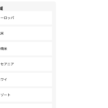
域
ヨーロッパ
北米
中南米
オセアニア
ハワイ
リゾート