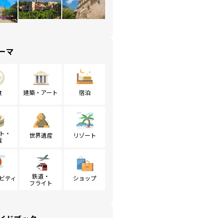
ーマ
食
建築・アート
宿泊
ト・
世界遺産
リゾート
戦
鉄道・
ビティ
ショップ
フライト