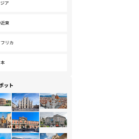
アジア
中近東
アフリカ
日本
ポット