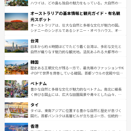
西部には大自然が広がり、グランドキャニオンやイエロー
ハワイは、どの島も独自の魅力をもっている。大自然の神
ストーン国立公園といった絶景が堪能できる。さらに、南
秘を感じたいなら、火山が生み出した壮大な景観を誇るハ
オーストラリアの基本情報と観光ガイド・有名観
部のニューオーリンズでは、音楽と美食が融合した独特の
ワイ島は見逃せない。また、定番の観光地といえばオアフ
文化が魅力。旅行者はアメリカの各地域で異なる魅力を楽
島だが、静かな自然を求めるならマウイ島やカウアイ島が
光スポット
しみながら、その多様性と豊かな歴史を感じることができ
おすすめ。エメラルドグリーンに輝く海をはじめ、豊かな
オーストラリアは、壮大な自然と多様な文化が魅力の国。
るだろう。車でのロードトリップや列車の旅も、アメリカ
文化や歴史が息づいている。「アロハスピリット」と呼ば
シドニーのシンボルであるシドニー・オペラハウス、オー
ならではの贅沢な旅のスタイルだ。 なお、新着のアメリカ
れるおもてなしの心で訪れる人々を迎えてくれるハワイの
ストラリア東海岸北部に広がる大サンゴ礁地帯グレートバ
情報は
コンテンツ一覧
を参照してほしい。
人々、おいしいローカルフードやハワイアンミュージッ
台湾
リアリーフや大陸中央部にそびえるウルル（エアーズロッ
ク、伝統的なフラダンスなど、すべてがハワイの魅力を彩
ク）、タスマニアの美しい原生林やケアンズの熱帯雨林な
日本から約４時間ほどでたどり着く台湾は、多彩な文化と
っている。訪れるたびに新しい発見と感動が待っているハ
ど、見どころがたくさん。また、カフェやワイン、オージ
自然が織りなす魅力的な観光地。活気あふれる大都市の台
ワイを、存分に味わってほしい。 なお、新着のハワイ情報
ービーフなどの食文化も豊かで、美味しいものであふれて
北やノスタルジックな町並みが人気な九份（ジォウフェ
は
コンテンツ一覧
を参照してほしい。
韓国
いる。アクティビティも充実しており、サーフィンやダイ
ン）、静ひつな山岳地帯である台湾東部など、都市の喧騒
ビング、ハイキングなど、アウトドア好きにはたまらな
と山間の静けさが共存しており、訪れる人に新しい発見と
歴史ある王朝文化が残る一方で、最先端のファッションやK
い。オーストラリアの多彩な魅力を存分に味わいつくそ
驚きをもたらしてくれる。また、奥深い台湾の食文化も魅
-POPで世界を席巻している韓国。首都ソウルの宮殿や伝統
う。 なお、新着のオーストラリア情報は
コンテンツ一覧
を
力で、夜市などの屋台グルメから高級料理、ヘルシーで美
家屋が並ぶエリアでは韓国の歴史と文化に浸ることがで
参照してほしい。
ベトナム
容にもいいと評判のスイーツなど、バラエティ豊かな料理
き、地方に足を延ばせば四季折々の自然美を楽しむことが
が味わえる。 なお、新着の台湾情報は
コンテンツ一覧
を参
できる。そして、キムチや焼肉、絶品のストリートフード
豊かな自然と多様な文化が魅力的なベトナム。南北に細長
照してほしい。
まで、さまざまな韓国料理が待っている。夜には、韓国な
く伸びる国土には、広大な田園風景や青々とした山々、世
らではのナイトライフも堪能できる。あたたかいホスピタ
界遺産に登録された壮大な自然景観が点在し、都市部では
タイ
リティに包まれながら、韓国の多彩な魅力を心ゆくまで味
急速な発展と共に伝統が息づく。ハノイの古い町並みやホ
わってみてほしい。 なお、新着の韓国情報は
コンテンツ一
ーチミン市のフランス統治時代の建物も、独特の雰囲気を
タイは、東南アジアに位置する豊かな自然と歴史が息づく
覧
を参照してほしい。
醸し出している。また、バラエティの豊かさとおいしさで
国だ。首都バンコクは高層ビルが立ち並ぶ一方、伝統的な
世界中の食通を魅了してやまないベトナム料理も魅力のひ
寺院や市場がいたるところに点在し、古きよき文化と現代
香港
とつ。フォーやバインミー、ベトナムコーヒーなどは、ぜ
の活気が交差している。北部ではチェンマイなどの山岳地