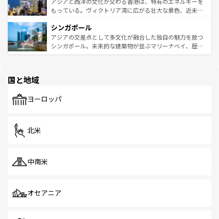
ひ現地で味わいたい。どの地域を訪れてもあたたかい人々
帯で自然と触れ合い、南部ではプーケットやクラビの美し
アジアと西洋の文化が交わる香港は、特有のエネルギーを
が旅行者を迎えてくれるので、きっと忘れられない旅にな
いビーチでリゾート気分を楽しむことができる。タイ料理
もっている。ヴィクトリア湾に広がる壮大な景色、近未来
るはずだ。 なお、新着のベトナム情報は
コンテンツ一覧
を
は世界的に有名で、屋台から高級レストランまで味覚を刺
的なアートスポット、そして歴史と現代が融合した町並
参照してほしい。
シンガポール
激する。気候は一年中温暖で、どの季節にも異なる楽しみ
み、どこを訪れても感動するはず。観光スポットが密集し
が待っている。親しみやすいタイの人々、仏教を中心とし
ており、効率よく見どころを回れるのも魅力。息をのむよ
アジアの交差点として多文化が融合した独自の魅力を放つ
た文化、そして多様な観光資源が、訪れる旅人を魅了し続
うな絶景から文化的な体験まで、香港を存分に楽しみ尽く
シンガポール。未来的な建築物が並ぶマリーナベイ、歴史
ける。 なお、新着のタイ情報は
コンテンツ一覧
を参照して
そう。 なお、新着の香港情報は
コンテンツ一覧
を参照して
と伝統を感じられるエスニックタウン、多数の緑豊かな公
ほしい。
ほしい。
園や自然保護区など、自然が調和した近代的な景観と文化
の多様性あふれるカラフルな町は、どこを歩いても新しい
国と地域
発見がある。さらに、治安のよさや充実した公共交通機関
も、旅行者にとっては魅力的なポイント。グルメも豊富
で、ホーカーズは地元の風情を楽しめる外せないスポット
ヨーロッパ
だ。訪れる人を飽きさせないシンガポールで、多様な魅力
を体感しよう。 なお、新着のシンガポール情報は
コンテン
ツ一覧
を参照してほしい。
北米
中南米
オセアニア