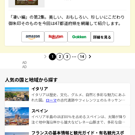
「凄い編」の第2集。美しい、おもしろい、珍しいにこだわり
御朱印そのものを今回は47都道府県を網羅して紹介します。
詳細を見る
…
1
2
3
14
AD
AD
人気の国と地域から探す
イタリア
イタリアは歴史、文化、グルメ、自然と多彩な魅力にあふ
れた国。
ローマ
の古代遺跡やフィレンツェのルネッサンス
美術、ヴェネツィアの運河など、歴史あるスポットはもち
スペイン
ろん、トスカーナの美しい田園風景やアマルフィ海岸の絶
景など、自然景観も見逃せない。観光の合間には、本場の
イベリア半島のほぼ80％を占めるスペインは、太陽が降り
ピザやパスタなど、絶品のイタリア料理を堪能することも
注ぐ地中海沿岸から雄大なピレネー山脈まで、多彩な自然
できる。朝目覚めてから夜眠るまで、すべての瞬間を楽し
と文化が詰まったヨーロッパ屈指の旅行先だ。多様な地域
フランスの基本情報と観光ガイド・有名観光スポ
ませてくれるイタリアで、忘れられない旅をしてみよう！
文化が根付くこの国では、情熱的なフラメンコ、熱気あふ