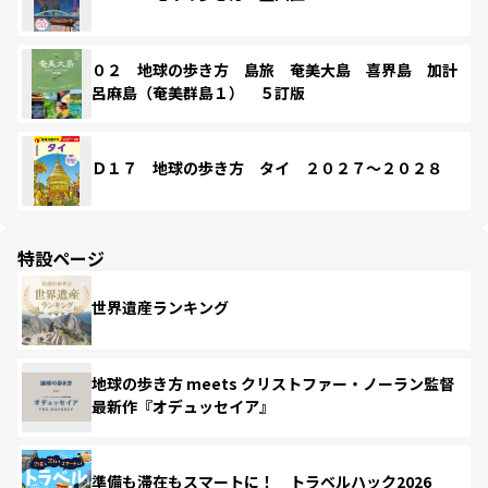
０２ 地球の歩き方 島旅 奄美大島 喜界島 加計
呂麻島（奄美群島１） ５訂版
Ｄ１７ 地球の歩き方 タイ ２０２７～２０２８
特設ページ
世界遺産ランキング
地球の歩き方 meets クリストファー・ノーラン監督
最新作『オデュッセイア』
準備も滞在もスマートに！ トラベルハック2026