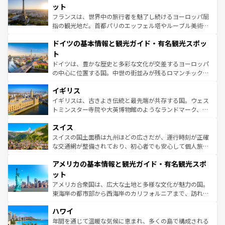
なお、新着のイタリア情報は
コンテンツ一覧
を参照してほ
れる闘牛、そして美味しいタパスが生活の一部となってい
ット
しい。
る。首都マドリードの洗練された雰囲気や、バルセロナの
フランスは、世界中の旅行者を魅了し続けるヨーロッパ屈
アートに溢れた街角から、地方では古代ローマ遺跡や中世
指の観光地だ。首都パリのエッフェル塔やルーブル美術館
の城塞都市、穏やかなビーチリゾートまで多彩な表情を見
といった象徴的なスポットから、田舎町の古風な美しさま
せる。地方によって風土や気候が異なるスペインはその個
ドイツの基本情報と観光ガイド・有名観光スポッ
で、幅広い魅力が詰まっている。華麗な宮殿、歴史的な大
性で訪れる人を魅了する。 なお、新着のスペイン情報は
コ
聖堂、美しいビーチ、そして豊かな自然が、訪れる者を心
ト
ンテンツ一覧
を参照してほしい。
から魅了する。また、フランスは美食の国としても知ら
ドイツは、豊かな歴史と多彩な文化が交差するヨーロッパ
れ、フランス料理はユネスコ無形文化遺産にも登録されて
の中心に位置する国。中世の街並みが残るロマンチック街
いる。シャンパンの発祥地であるランス、プロヴァンスの
道から、未来を先取りするようなモダンな都市まで多様な
香り高いラベンダー畑など、多彩な楽しみ方が可能だ。さ
イギリス
顔を持つこの国は、どこを歩いても飽きることがない。ベ
らに、パリ以外の地域にも魅力が溢れており、どの街角に
ルリンの文化的活気、バイエルン州のアルプスの絶景、そ
イギリスは、古きよき伝統と最先端が共存する国。ウェス
も豊かな歴史と文化が息づいている。パリ以外の個性あふ
してライン川沿いのワイン畑といった風景は必見。ビール
トミンスター寺院や大英博物館のようなランドマーク、歴
れる地方に足を運ぶとそれぞれで全く異なる文化を体験で
とソーセージを味わいながら地元の人と過ごす楽しい時間
史ある大学都市、美しい丘陵地帯や牧歌的な風景など、エ
きるだろう。 なお、新着のフランス情報は
コンテンツ一覧
スイス
は、お酒好きな人にはぜひ体験してほしい。 なお、新着の
リアごとに異なる魅力がある。また、優雅なアフタヌーン
を参照してほしい。
ドイツ情報は
コンテンツ一覧
を参照してほしい。
ティー、ビール好きにはたまらない英国パブ、サッカー観
スイスの国土面積は九州ほどの広さだが、運行時刻が正確
戦など、本場だからこそできる体験も豊富。イギリスを旅
な交通網が整備されており、初心者でも安心して個人旅行
して楽しみつくそう。 なお、新着のイギリス情報は
コンテ
を楽しめる。日本同様に時刻表どおりの旅が可能だ。中世
アメリカの基本情報と観光ガイド・有名観光スポ
ンツ一覧
を参照してほしい。
の建物がそのまま残る町や、スイスならではのユニークな
博物館もあり、アルプス観光だけでなく町歩きも満喫する
ット
ことができる。国民の所得が高いため物価も高いが、旅行
アメリカ合衆国は、広大な土地と多様な文化が魅力の国。
者向けの交通パス提供のサービスもあり、うまく活用すれ
東海岸の都市部から西海岸のカリフォルニアまで、訪れる
ば市内交通費無料で観光を楽しむこともできる。 なお、新
場所ごとに異なる風景と体験が待っている。ニューヨーク
着のスイス情報は
コンテンツ一覧
を参照してほしい。
ハワイ
のような巨大都市は、観光、ショッピング、エンターテイ
ンメントが詰まった刺激的なスポットだ。一方、アメリカ
年間を通じて温暖な気候に恵まれ、多くの島で構成される