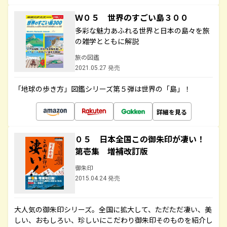
Ｗ０５ 世界のすごい島３００
多彩な魅力あふれる世界と日本の島々を旅
の雑学とともに解説
旅の図鑑
2021.05.27 発売
「地球の歩き方」図鑑シリーズ第５弾は世界の「島」！
詳細を見る
０５ 日本全国この御朱印が凄い！
第壱集 増補改訂版
御朱印
2015.04.24 発売
大人気の御朱印シリーズ。全国に拡大して、ただただ凄い、美
しい、おもしろい、珍しいにこだわり御朱印そのものを紹介し