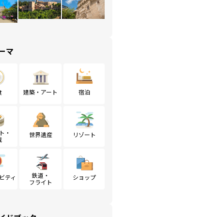
ーマ
食
建築・アート
宿泊
ト・
世界遺産
リゾート
戦
鉄道・
ビティ
ショップ
フライト