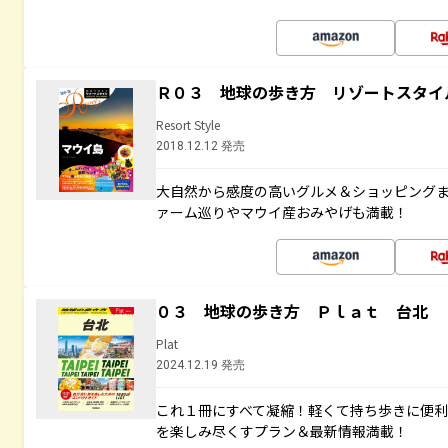
Ｒ０３ 地球の歩き方 リゾートスタイ
Resort Style
2018.12.12 発売
大自然から感度の高いグルメ＆ショッピング
ァーム巡りやマウイ産おみやげも満載！
０３ 地球の歩き方 Ｐｌａｔ 台北
Plat
2024.12.19 発売
これ１冊にすべて凝縮！軽くて持ち歩きに便
を楽しみ尽くすプラン＆最新情報満載！