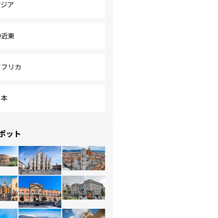
アジア
中近東
アフリカ
日本
ポット