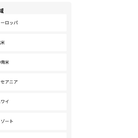
域
ヨーロッパ
北米
中南米
オセアニア
ハワイ
リゾート