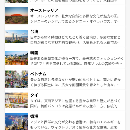
ストーン国立公園といった絶景が堪能できる。さらに、南
秘を感じたいなら、火山が生み出した壮大な景観を誇るハ
オーストラリア
部のニューオーリンズでは、音楽と美食が融合した独特の
ワイ島は見逃せない。また、定番の観光地といえばオアフ
文化が魅力。旅行者はアメリカの各地域で異なる魅力を楽
島だが、静かな自然を求めるならマウイ島やカウアイ島が
オーストラリアは、壮大な自然と多様な文化が魅力の国。
しみながら、その多様性と豊かな歴史を感じることができ
おすすめ。エメラルドグリーンに輝く海をはじめ、豊かな
シドニーのシンボルであるシドニー・オペラハウス、オー
るだろう。車でのロードトリップや列車の旅も、アメリカ
文化や歴史が息づいている。「アロハスピリット」と呼ば
ストラリア東海岸北部に広がる大サンゴ礁地帯グレートバ
ならではの贅沢な旅のスタイルだ。 なお、新着のアメリカ
台湾
れるおもてなしの心で訪れる人々を迎えてくれるハワイの
リアリーフや大陸中央部にそびえるウルル（エアーズロッ
情報は
コンテンツ一覧
を参照してほしい。
人々、おいしいローカルフードやハワイアンミュージッ
ク）、タスマニアの美しい原生林やケアンズの熱帯雨林な
日本から約４時間ほどでたどり着く台湾は、多彩な文化と
ク、伝統的なフラダンスなど、すべてがハワイの魅力を彩
ど、見どころがたくさん。また、カフェやワイン、オージ
自然が織りなす魅力的な観光地。活気あふれる大都市の台
っている。訪れるたびに新しい発見と感動が待っているハ
ービーフなどの食文化も豊かで、美味しいものであふれて
北やノスタルジックな町並みが人気な九份（ジォウフェ
ワイを、存分に味わってほしい。 なお、新着のハワイ情報
韓国
いる。アクティビティも充実しており、サーフィンやダイ
ン）、静ひつな山岳地帯である台湾東部など、都市の喧騒
は
コンテンツ一覧
を参照してほしい。
ビング、ハイキングなど、アウトドア好きにはたまらな
と山間の静けさが共存しており、訪れる人に新しい発見と
歴史ある王朝文化が残る一方で、最先端のファッションやK
い。オーストラリアの多彩な魅力を存分に味わいつくそ
驚きをもたらしてくれる。また、奥深い台湾の食文化も魅
-POPで世界を席巻している韓国。首都ソウルの宮殿や伝統
う。 なお、新着のオーストラリア情報は
コンテンツ一覧
を
力で、夜市などの屋台グルメから高級料理、ヘルシーで美
家屋が並ぶエリアでは韓国の歴史と文化に浸ることがで
参照してほしい。
ベトナム
容にもいいと評判のスイーツなど、バラエティ豊かな料理
き、地方に足を延ばせば四季折々の自然美を楽しむことが
が味わえる。 なお、新着の台湾情報は
コンテンツ一覧
を参
できる。そして、キムチや焼肉、絶品のストリートフード
豊かな自然と多様な文化が魅力的なベトナム。南北に細長
照してほしい。
まで、さまざまな韓国料理が待っている。夜には、韓国な
く伸びる国土には、広大な田園風景や青々とした山々、世
らではのナイトライフも堪能できる。あたたかいホスピタ
界遺産に登録された壮大な自然景観が点在し、都市部では
タイ
リティに包まれながら、韓国の多彩な魅力を心ゆくまで味
急速な発展と共に伝統が息づく。ハノイの古い町並みやホ
わってみてほしい。 なお、新着の韓国情報は
コンテンツ一
ーチミン市のフランス統治時代の建物も、独特の雰囲気を
タイは、東南アジアに位置する豊かな自然と歴史が息づく
覧
を参照してほしい。
醸し出している。また、バラエティの豊かさとおいしさで
国だ。首都バンコクは高層ビルが立ち並ぶ一方、伝統的な
世界中の食通を魅了してやまないベトナム料理も魅力のひ
寺院や市場がいたるところに点在し、古きよき文化と現代
香港
とつ。フォーやバインミー、ベトナムコーヒーなどは、ぜ
の活気が交差している。北部ではチェンマイなどの山岳地
ひ現地で味わいたい。どの地域を訪れてもあたたかい人々
帯で自然と触れ合い、南部ではプーケットやクラビの美し
アジアと西洋の文化が交わる香港は、特有のエネルギーを
が旅行者を迎えてくれるので、きっと忘れられない旅にな
いビーチでリゾート気分を楽しむことができる。タイ料理
もっている。ヴィクトリア湾に広がる壮大な景色、近未来