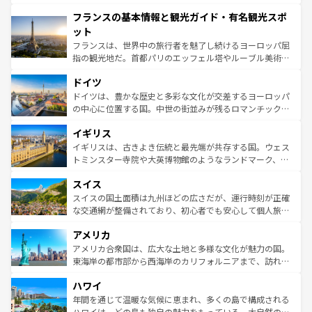
できる。朝目覚めてから夜眠るまで、すべての瞬間を楽し
と文化が詰まったヨーロッパ屈指の旅行先だ。多様な地域
フランスの基本情報と観光ガイド・有名観光スポ
ませてくれるイタリアで、忘れられない旅をしてみよう！
文化が根付くこの国では、情熱的なフラメンコ、熱気あふ
なお、新着のイタリア情報は
コンテンツ一覧
を参照してほ
れる闘牛、そして美味しいタパスが生活の一部となってい
ット
しい。
る。首都マドリードの洗練された雰囲気や、バルセロナの
フランスは、世界中の旅行者を魅了し続けるヨーロッパ屈
アートに溢れた街角から、地方では古代ローマ遺跡や中世
指の観光地だ。首都パリのエッフェル塔やルーブル美術館
の城塞都市、穏やかなビーチリゾートまで多彩な表情を見
といった象徴的なスポットから、田舎町の古風な美しさま
せる。地方によって風土や気候が異なるスペインはその個
ドイツ
で、幅広い魅力が詰まっている。華麗な宮殿、歴史的な大
性で訪れる人を魅了する。 なお、新着のスペイン情報は
コ
聖堂、美しいビーチ、そして豊かな自然が、訪れる者を心
ドイツは、豊かな歴史と多彩な文化が交差するヨーロッパ
ンテンツ一覧
を参照してほしい。
から魅了する。また、フランスは美食の国としても知ら
の中心に位置する国。中世の街並みが残るロマンチック街
れ、フランス料理はユネスコ無形文化遺産にも登録されて
道から、未来を先取りするようなモダンな都市まで多様な
イギリス
いる。シャンパンの発祥地であるランス、プロヴァンスの
顔を持つこの国は、どこを歩いても飽きることがない。ベ
香り高いラベンダー畑など、多彩な楽しみ方が可能だ。さ
ルリンの文化的活気、バイエルン州のアルプスの絶景、そ
イギリスは、古きよき伝統と最先端が共存する国。ウェス
らに、パリ以外の地域にも魅力が溢れており、どの街角に
してライン川沿いのワイン畑といった風景は必見。ビール
トミンスター寺院や大英博物館のようなランドマーク、歴
も豊かな歴史と文化が息づいている。パリ以外の個性あふ
とソーセージを味わいながら地元の人と過ごす楽しい時間
史ある大学都市、美しい丘陵地帯や牧歌的な風景など、エ
れる地方に足を運ぶとそれぞれで全く異なる文化を体験で
スイス
は、お酒好きな人にはぜひ体験してほしい。 なお、新着の
リアごとに異なる魅力がある。また、優雅なアフタヌーン
きるだろう。 なお、新着のフランス情報は
コンテンツ一覧
ドイツ情報は
コンテンツ一覧
を参照してほしい。
ティー、ビール好きにはたまらない英国パブ、サッカー観
スイスの国土面積は九州ほどの広さだが、運行時刻が正確
を参照してほしい。
戦など、本場だからこそできる体験も豊富。イギリスを旅
な交通網が整備されており、初心者でも安心して個人旅行
して楽しみつくそう。 なお、新着のイギリス情報は
コンテ
を楽しめる。日本同様に時刻表どおりの旅が可能だ。中世
アメリカ
ンツ一覧
を参照してほしい。
の建物がそのまま残る町や、スイスならではのユニークな
博物館もあり、アルプス観光だけでなく町歩きも満喫する
アメリカ合衆国は、広大な土地と多様な文化が魅力の国。
ことができる。国民の所得が高いため物価も高いが、旅行
東海岸の都市部から西海岸のカリフォルニアまで、訪れる
者向けの交通パス提供のサービスもあり、うまく活用すれ
場所ごとに異なる風景と体験が待っている。ニューヨーク
ハワイ
ば市内交通費無料で観光を楽しむこともできる。 なお、新
のような巨大都市は、観光、ショッピング、エンターテイ
着のスイス情報は
コンテンツ一覧
を参照してほしい。
ンメントが詰まった刺激的なスポットだ。一方、アメリカ
年間を通じて温暖な気候に恵まれ、多くの島で構成される
西部には大自然が広がり、グランドキャニオンやイエロー
ハワイは、どの島も独自の魅力をもっている。大自然の神