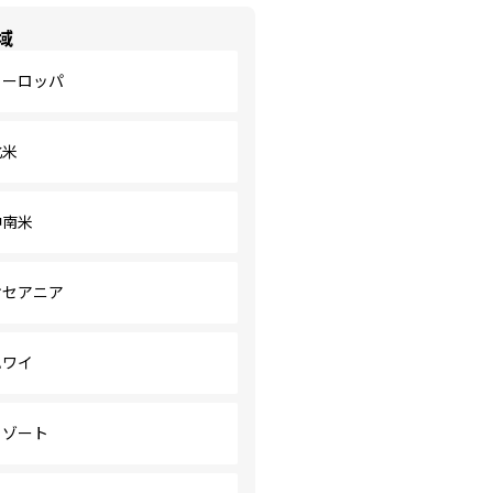
域
ヨーロッパ
北米
中南米
オセアニア
ハワイ
リゾート