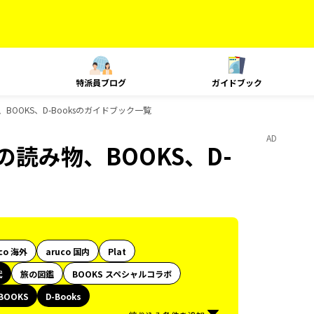
特派員ブログ
ガイドブック
BOOKS、D-Booksのガイドブック一覧
AD
の読み物、BOOKS、D-
co 海外
aruco 国内
Plat
代
旅の図鑑
BOOKS スペシャルコラボ
BOOKS
D-Books