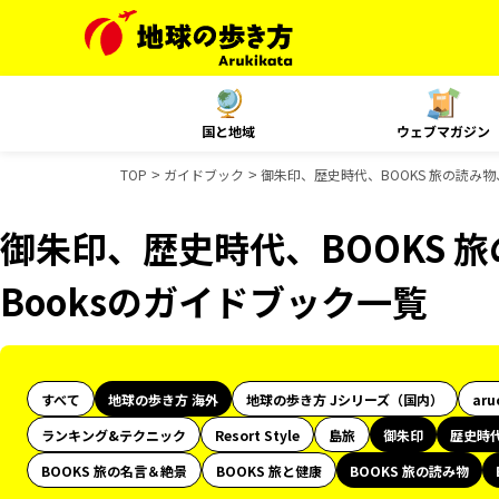
国と地域
ウェブマガジン
TOP
ガイドブック
御朱印、歴史時代、BOOKS 旅の読み物、
御朱印、歴史時代、BOOKS 旅
Booksのガイドブック一覧
すべて
地球の歩き方 海外
地球の歩き方 Jシリーズ（国内）
aru
ランキング&テクニック
Resort Style
島旅
御朱印
歴史時
BOOKS 旅の名言＆絶景
BOOKS 旅と健康
BOOKS 旅の読み物