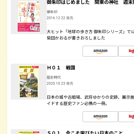
御朱印はじめました 関東の神社 週末
御朱印
2016.12.22 発売
大ヒット「地球の歩き方 御朱印シリーズ」で
柴田かおるが書きおろしました
Ｈ０１ 戦国
歴史時代
2025.10.23 発売
日本の城や古戦場、武将ゆかりの史跡、展示
イドする歴史ファン必携の一冊。
Ｓ０１ 今こそ学びたい日本のこと