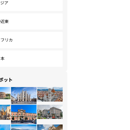
アジア
中近東
アフリカ
日本
ポット