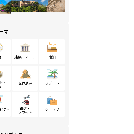
ーマ
食
建築・アート
宿泊
ト・
世界遺産
リゾート
戦
鉄道・
ビティ
ショップ
フライト