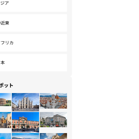
アジア
中近東
アフリカ
日本
ポット