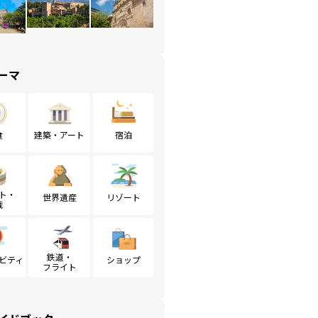
ーマ
食
建築・アート
宿泊
ト・
世界遺産
リゾート
戦
鉄道・
ビティ
ショップ
フライト