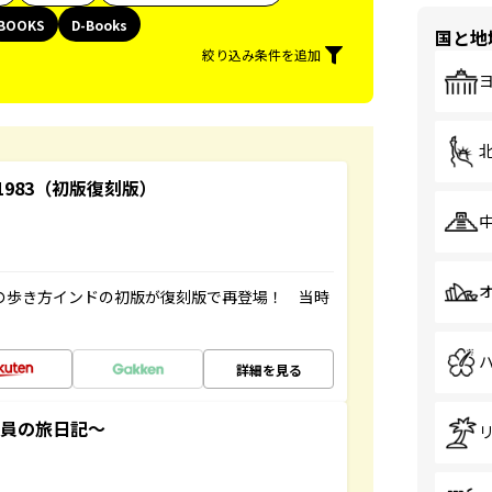
BOOKS
D-Books
国と地
絞り込み条件を追加
-1983（初版復刻版）
球の歩き方インドの初版が復刻版で再登場！ 当時
詳細を見る
社員の旅日記～