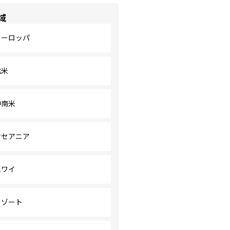
域
ヨーロッパ
北米
中南米
オセアニア
ハワイ
リゾート