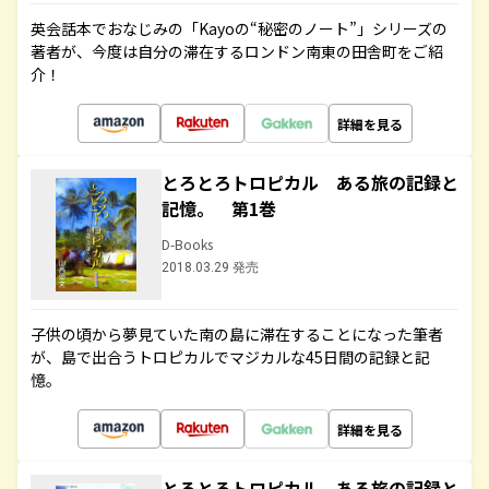
英会話本でおなじみの「Kayoの“秘密のノート”」シリーズの
著者が、今度は自分の滞在するロンドン南東の田舎町をご紹
介！
詳細を見る
とろとろトロピカル ある旅の記録と
記憶。 第1巻
D-Books
2018.03.29 発売
子供の頃から夢見ていた南の島に滞在することになった筆者
が、島で出合うトロピカルでマジカルな45日間の記録と記
憶。
詳細を見る
とろとろトロピカル ある旅の記録と