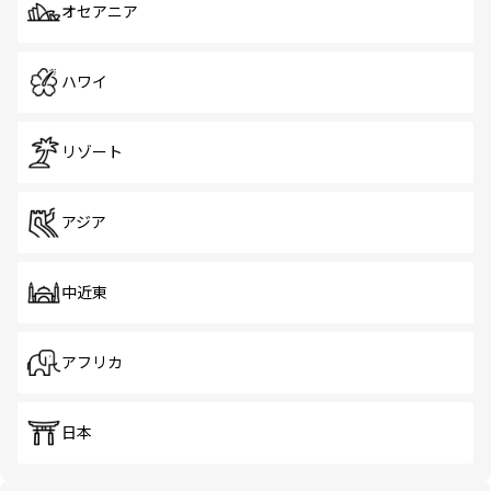
オセアニア
ハワイ
リゾート
アジア
中近東
アフリカ
日本