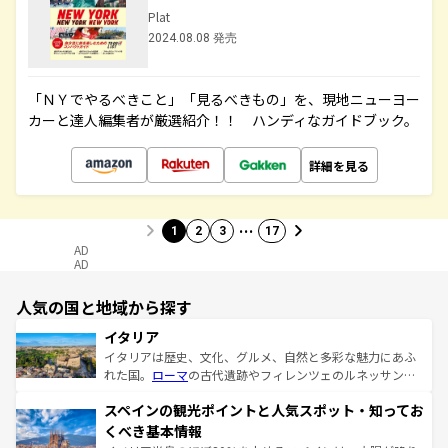
Plat
2024.08.08 発売
「ＮＹでやるべきこと」「見るべきもの」を、現地ニューヨー
カーと達人編集者が厳選紹介！！ ハンディなガイドブック。
詳細を見る
…
1
2
3
17
AD
AD
人気の国と地域から探す
イタリア
イタリアは歴史、文化、グルメ、自然と多彩な魅力にあふ
れた国。
ローマ
の古代遺跡やフィレンツェのルネッサンス
美術、ヴェネツィアの運河など、歴史あるスポットはもち
スペインの観光ポイントと人気スポット・知ってお
ろん、トスカーナの美しい田園風景やアマルフィ海岸の絶
景など、自然景観も見逃せない。観光の合間には、本場の
くべき基本情報
ピザやパスタなど、絶品のイタリア料理を堪能することも