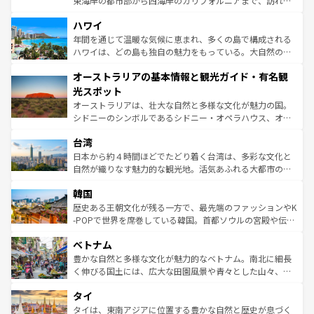
東海岸の都市部から西海岸のカリフォルニアまで、訪れる
ば市内交通費無料で観光を楽しむこともできる。 なお、新
場所ごとに異なる風景と体験が待っている。ニューヨーク
着のスイス情報は
コンテンツ一覧
を参照してほしい。
ハワイ
のような巨大都市は、観光、ショッピング、エンターテイ
ンメントが詰まった刺激的なスポットだ。一方、アメリカ
年間を通じて温暖な気候に恵まれ、多くの島で構成される
西部には大自然が広がり、グランドキャニオンやイエロー
ハワイは、どの島も独自の魅力をもっている。大自然の神
ストーン国立公園といった絶景が堪能できる。さらに、南
秘を感じたいなら、火山が生み出した壮大な景観を誇るハ
オーストラリアの基本情報と観光ガイド・有名観
部のニューオーリンズでは、音楽と美食が融合した独特の
ワイ島は見逃せない。また、定番の観光地といえばオアフ
文化が魅力。旅行者はアメリカの各地域で異なる魅力を楽
島だが、静かな自然を求めるならマウイ島やカウアイ島が
光スポット
しみながら、その多様性と豊かな歴史を感じることができ
おすすめ。エメラルドグリーンに輝く海をはじめ、豊かな
オーストラリアは、壮大な自然と多様な文化が魅力の国。
るだろう。車でのロードトリップや列車の旅も、アメリカ
文化や歴史が息づいている。「アロハスピリット」と呼ば
シドニーのシンボルであるシドニー・オペラハウス、オー
ならではの贅沢な旅のスタイルだ。 なお、新着のアメリカ
れるおもてなしの心で訪れる人々を迎えてくれるハワイの
ストラリア東海岸北部に広がる大サンゴ礁地帯グレートバ
情報は
コンテンツ一覧
を参照してほしい。
人々、おいしいローカルフードやハワイアンミュージッ
台湾
リアリーフや大陸中央部にそびえるウルル（エアーズロッ
ク、伝統的なフラダンスなど、すべてがハワイの魅力を彩
ク）、タスマニアの美しい原生林やケアンズの熱帯雨林な
日本から約４時間ほどでたどり着く台湾は、多彩な文化と
っている。訪れるたびに新しい発見と感動が待っているハ
ど、見どころがたくさん。また、カフェやワイン、オージ
自然が織りなす魅力的な観光地。活気あふれる大都市の台
ワイを、存分に味わってほしい。 なお、新着のハワイ情報
ービーフなどの食文化も豊かで、美味しいものであふれて
北やノスタルジックな町並みが人気な九份（ジォウフェ
は
コンテンツ一覧
を参照してほしい。
韓国
いる。アクティビティも充実しており、サーフィンやダイ
ン）、静ひつな山岳地帯である台湾東部など、都市の喧騒
ビング、ハイキングなど、アウトドア好きにはたまらな
と山間の静けさが共存しており、訪れる人に新しい発見と
歴史ある王朝文化が残る一方で、最先端のファッションやK
い。オーストラリアの多彩な魅力を存分に味わいつくそ
驚きをもたらしてくれる。また、奥深い台湾の食文化も魅
-POPで世界を席巻している韓国。首都ソウルの宮殿や伝統
う。 なお、新着のオーストラリア情報は
コンテンツ一覧
を
力で、夜市などの屋台グルメから高級料理、ヘルシーで美
家屋が並ぶエリアでは韓国の歴史と文化に浸ることがで
参照してほしい。
ベトナム
容にもいいと評判のスイーツなど、バラエティ豊かな料理
き、地方に足を延ばせば四季折々の自然美を楽しむことが
が味わえる。 なお、新着の台湾情報は
コンテンツ一覧
を参
できる。そして、キムチや焼肉、絶品のストリートフード
豊かな自然と多様な文化が魅力的なベトナム。南北に細長
照してほしい。
まで、さまざまな韓国料理が待っている。夜には、韓国な
く伸びる国土には、広大な田園風景や青々とした山々、世
らではのナイトライフも堪能できる。あたたかいホスピタ
界遺産に登録された壮大な自然景観が点在し、都市部では
タイ
リティに包まれながら、韓国の多彩な魅力を心ゆくまで味
急速な発展と共に伝統が息づく。ハノイの古い町並みやホ
わってみてほしい。 なお、新着の韓国情報は
コンテンツ一
ーチミン市のフランス統治時代の建物も、独特の雰囲気を
タイは、東南アジアに位置する豊かな自然と歴史が息づく