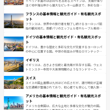
イベリア半島のほぼ80％を占めるスペインは、太陽が降り
できる。朝目覚めてから夜眠るまで、すべての瞬間を楽し
注ぐ地中海沿岸から雄大なピレネー山脈まで、多彩な自然
ませてくれるイタリアで、忘れられない旅をしてみよう！
と文化が詰まったヨーロッパ屈指の旅行先だ。多様な地域
なお、新着のイタリア情報は
コンテンツ一覧
を参照してほ
フランスの基本情報と観光ガイド・有名観光スポ
文化が根付くこの国では、情熱的なフラメンコ、熱気あふ
しい。
れる闘牛、そして美味しいタパスが生活の一部となってい
ット
る。首都マドリードの洗練された雰囲気や、バルセロナの
フランスは、世界中の旅行者を魅了し続けるヨーロッパ屈
アートに溢れた街角から、地方では古代ローマ遺跡や中世
指の観光地だ。首都パリのエッフェル塔やルーブル美術館
の城塞都市、穏やかなビーチリゾートまで多彩な表情を見
といった象徴的なスポットから、田舎町の古風な美しさま
せる。地方によって風土や気候が異なるスペインはその個
ドイツの基本情報と観光ガイド・有名観光スポッ
で、幅広い魅力が詰まっている。華麗な宮殿、歴史的な大
性で訪れる人を魅了する。 なお、新着のスペイン情報は
コ
聖堂、美しいビーチ、そして豊かな自然が、訪れる者を心
ト
ンテンツ一覧
を参照してほしい。
から魅了する。また、フランスは美食の国としても知ら
ドイツは、豊かな歴史と多彩な文化が交差するヨーロッパ
れ、フランス料理はユネスコ無形文化遺産にも登録されて
の中心に位置する国。中世の街並みが残るロマンチック街
いる。シャンパンの発祥地であるランス、プロヴァンスの
道から、未来を先取りするようなモダンな都市まで多様な
香り高いラベンダー畑など、多彩な楽しみ方が可能だ。さ
イギリス
顔を持つこの国は、どこを歩いても飽きることがない。ベ
らに、パリ以外の地域にも魅力が溢れており、どの街角に
ルリンの文化的活気、バイエルン州のアルプスの絶景、そ
イギリスは、古きよき伝統と最先端が共存する国。ウェス
も豊かな歴史と文化が息づいている。パリ以外の個性あふ
してライン川沿いのワイン畑といった風景は必見。ビール
トミンスター寺院や大英博物館のようなランドマーク、歴
れる地方に足を運ぶとそれぞれで全く異なる文化を体験で
とソーセージを味わいながら地元の人と過ごす楽しい時間
史ある大学都市、美しい丘陵地帯や牧歌的な風景など、エ
きるだろう。 なお、新着のフランス情報は
コンテンツ一覧
スイス
は、お酒好きな人にはぜひ体験してほしい。 なお、新着の
リアごとに異なる魅力がある。また、優雅なアフタヌーン
を参照してほしい。
ドイツ情報は
コンテンツ一覧
を参照してほしい。
ティー、ビール好きにはたまらない英国パブ、サッカー観
スイスの国土面積は九州ほどの広さだが、運行時刻が正確
戦など、本場だからこそできる体験も豊富。イギリスを旅
な交通網が整備されており、初心者でも安心して個人旅行
して楽しみつくそう。 なお、新着のイギリス情報は
コンテ
を楽しめる。日本同様に時刻表どおりの旅が可能だ。中世
アメリカの基本情報と観光ガイド・有名観光スポ
ンツ一覧
を参照してほしい。
の建物がそのまま残る町や、スイスならではのユニークな
博物館もあり、アルプス観光だけでなく町歩きも満喫する
ット
ことができる。国民の所得が高いため物価も高いが、旅行
アメリカ合衆国は、広大な土地と多様な文化が魅力の国。
者向けの交通パス提供のサービスもあり、うまく活用すれ