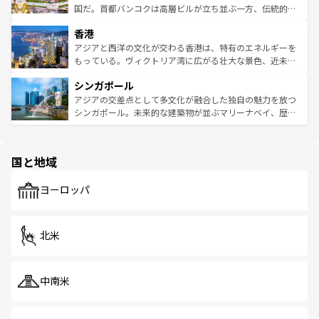
覧
を参照してほしい。
醸し出している。また、バラエティの豊かさとおいしさで
国だ。首都バンコクは高層ビルが立ち並ぶ一方、伝統的な
世界中の食通を魅了してやまないベトナム料理も魅力のひ
寺院や市場がいたるところに点在し、古きよき文化と現代
香港
とつ。フォーやバインミー、ベトナムコーヒーなどは、ぜ
の活気が交差している。北部ではチェンマイなどの山岳地
ひ現地で味わいたい。どの地域を訪れてもあたたかい人々
帯で自然と触れ合い、南部ではプーケットやクラビの美し
アジアと西洋の文化が交わる香港は、特有のエネルギーを
が旅行者を迎えてくれるので、きっと忘れられない旅にな
いビーチでリゾート気分を楽しむことができる。タイ料理
もっている。ヴィクトリア湾に広がる壮大な景色、近未来
るはずだ。 なお、新着のベトナム情報は
コンテンツ一覧
を
は世界的に有名で、屋台から高級レストランまで味覚を刺
的なアートスポット、そして歴史と現代が融合した町並
参照してほしい。
シンガポール
激する。気候は一年中温暖で、どの季節にも異なる楽しみ
み、どこを訪れても感動するはず。観光スポットが密集し
が待っている。親しみやすいタイの人々、仏教を中心とし
ており、効率よく見どころを回れるのも魅力。息をのむよ
アジアの交差点として多文化が融合した独自の魅力を放つ
た文化、そして多様な観光資源が、訪れる旅人を魅了し続
うな絶景から文化的な体験まで、香港を存分に楽しみ尽く
シンガポール。未来的な建築物が並ぶマリーナベイ、歴史
ける。 なお、新着のタイ情報は
コンテンツ一覧
を参照して
そう。 なお、新着の香港情報は
コンテンツ一覧
を参照して
と伝統を感じられるエスニックタウン、多数の緑豊かな公
ほしい。
ほしい。
園や自然保護区など、自然が調和した近代的な景観と文化
の多様性あふれるカラフルな町は、どこを歩いても新しい
国と地域
発見がある。さらに、治安のよさや充実した公共交通機関
も、旅行者にとっては魅力的なポイント。グルメも豊富
で、ホーカーズは地元の風情を楽しめる外せないスポット
ヨーロッパ
だ。訪れる人を飽きさせないシンガポールで、多様な魅力
を体感しよう。 なお、新着のシンガポール情報は
コンテン
ツ一覧
を参照してほしい。
北米
中南米