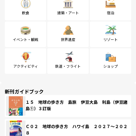
飲食
建築・アート
宿泊
イベント・観戦
世界遺産
リゾート
アクティビティ
鉄道・フライト
ショップ
新刊ガイドブック
１５ 地球の歩き方 島旅 伊豆大島 利島（伊豆諸
島①）３訂版
Ｃ０２ 地球の歩き方 ハワイ島 ２０２７～２０２
８