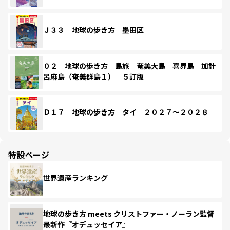
Ｊ３３ 地球の歩き方 墨田区
０２ 地球の歩き方 島旅 奄美大島 喜界島 加計
呂麻島（奄美群島１） ５訂版
Ｄ１７ 地球の歩き方 タイ ２０２７～２０２８
特設ページ
世界遺産ランキング
地球の歩き方 meets クリストファー・ノーラン監督
最新作『オデュッセイア』