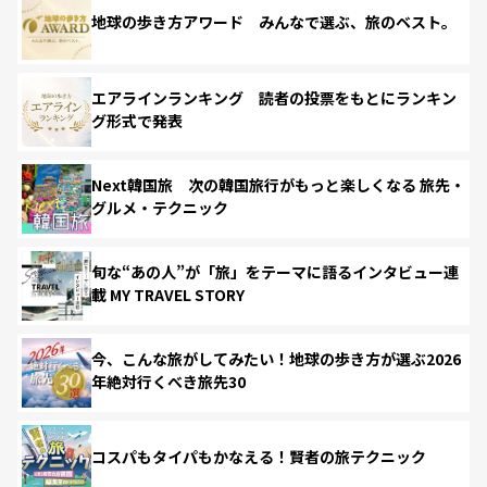
地球の歩き方アワード みんなで選ぶ、旅のベスト。
エアラインランキング 読者の投票をもとにランキン
グ形式で発表
Next韓国旅 次の韓国旅行がもっと楽しくなる 旅先・
グルメ・テクニック
旬な“あの人”が「旅」をテーマに語るインタビュー連
載 MY TRAVEL STORY
今、こんな旅がしてみたい！地球の歩き方が選ぶ2026
年絶対行くべき旅先30
コスパもタイパもかなえる！賢者の旅テクニック