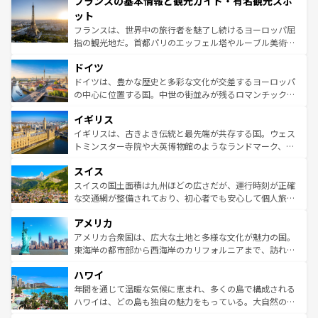
フランスの基本情報と観光ガイド・有名観光スポ
ませてくれるイタリアで、忘れられない旅をしてみよう！
文化が根付くこの国では、情熱的なフラメンコ、熱気あふ
なお、新着のイタリア情報は
コンテンツ一覧
を参照してほ
れる闘牛、そして美味しいタパスが生活の一部となってい
ット
しい。
る。首都マドリードの洗練された雰囲気や、バルセロナの
フランスは、世界中の旅行者を魅了し続けるヨーロッパ屈
アートに溢れた街角から、地方では古代ローマ遺跡や中世
指の観光地だ。首都パリのエッフェル塔やルーブル美術館
の城塞都市、穏やかなビーチリゾートまで多彩な表情を見
といった象徴的なスポットから、田舎町の古風な美しさま
せる。地方によって風土や気候が異なるスペインはその個
ドイツ
で、幅広い魅力が詰まっている。華麗な宮殿、歴史的な大
性で訪れる人を魅了する。 なお、新着のスペイン情報は
コ
聖堂、美しいビーチ、そして豊かな自然が、訪れる者を心
ドイツは、豊かな歴史と多彩な文化が交差するヨーロッパ
ンテンツ一覧
を参照してほしい。
から魅了する。また、フランスは美食の国としても知ら
の中心に位置する国。中世の街並みが残るロマンチック街
れ、フランス料理はユネスコ無形文化遺産にも登録されて
道から、未来を先取りするようなモダンな都市まで多様な
イギリス
いる。シャンパンの発祥地であるランス、プロヴァンスの
顔を持つこの国は、どこを歩いても飽きることがない。ベ
香り高いラベンダー畑など、多彩な楽しみ方が可能だ。さ
ルリンの文化的活気、バイエルン州のアルプスの絶景、そ
イギリスは、古きよき伝統と最先端が共存する国。ウェス
らに、パリ以外の地域にも魅力が溢れており、どの街角に
してライン川沿いのワイン畑といった風景は必見。ビール
トミンスター寺院や大英博物館のようなランドマーク、歴
も豊かな歴史と文化が息づいている。パリ以外の個性あふ
とソーセージを味わいながら地元の人と過ごす楽しい時間
史ある大学都市、美しい丘陵地帯や牧歌的な風景など、エ
れる地方に足を運ぶとそれぞれで全く異なる文化を体験で
スイス
は、お酒好きな人にはぜひ体験してほしい。 なお、新着の
リアごとに異なる魅力がある。また、優雅なアフタヌーン
きるだろう。 なお、新着のフランス情報は
コンテンツ一覧
ドイツ情報は
コンテンツ一覧
を参照してほしい。
ティー、ビール好きにはたまらない英国パブ、サッカー観
スイスの国土面積は九州ほどの広さだが、運行時刻が正確
を参照してほしい。
戦など、本場だからこそできる体験も豊富。イギリスを旅
な交通網が整備されており、初心者でも安心して個人旅行
して楽しみつくそう。 なお、新着のイギリス情報は
コンテ
を楽しめる。日本同様に時刻表どおりの旅が可能だ。中世
アメリカ
ンツ一覧
を参照してほしい。
の建物がそのまま残る町や、スイスならではのユニークな
博物館もあり、アルプス観光だけでなく町歩きも満喫する
アメリカ合衆国は、広大な土地と多様な文化が魅力の国。
ことができる。国民の所得が高いため物価も高いが、旅行
東海岸の都市部から西海岸のカリフォルニアまで、訪れる
者向けの交通パス提供のサービスもあり、うまく活用すれ
場所ごとに異なる風景と体験が待っている。ニューヨーク
ハワイ
ば市内交通費無料で観光を楽しむこともできる。 なお、新
のような巨大都市は、観光、ショッピング、エンターテイ
着のスイス情報は
コンテンツ一覧
を参照してほしい。
ンメントが詰まった刺激的なスポットだ。一方、アメリカ
年間を通じて温暖な気候に恵まれ、多くの島で構成される
西部には大自然が広がり、グランドキャニオンやイエロー
ハワイは、どの島も独自の魅力をもっている。大自然の神
ストーン国立公園といった絶景が堪能できる。さらに、南
秘を感じたいなら、火山が生み出した壮大な景観を誇るハ