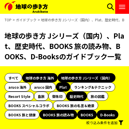
TOP
ガイドブック
地球の歩き方 Jシリーズ（国内）、Plat、歴史時代、BOO
地球の歩き方 Jシリーズ（国内）、Pla
t、歴史時代、BOOKS 旅の読み物、B
OOKS、D-Booksのガイドブック一覧
すべて
地球の歩き方 海外
地球の歩き方 Jシリーズ（国内）
aruco 海外
aruco 国内
Plat
ランキング&テクニック
Resort Style
島旅
御朱印
歴史時代
旅の図鑑
BOOKS スペシャルコラボ
BOOKS 旅の名言＆絶景
BOOKS 旅と健康
BOOKS 旅の読み物
BOOKS
D-Books
絞り込み条件を追加