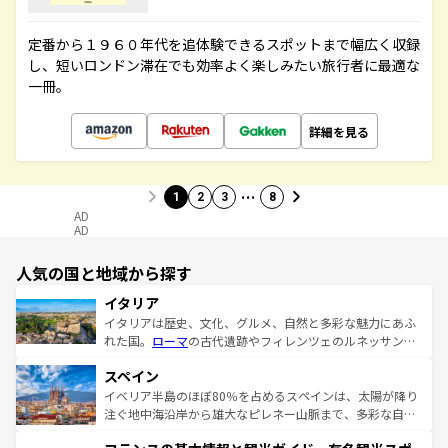
定番から１９６０年代を追体験できるスポットまで幅広く収録
し、短いロンドン滞在でも効率よく楽しみたい旅行者に最適な
一冊。
詳細を見る
…
1
2
3
8
AD
AD
人気の国と地域から探す
イタリア
イタリアは歴史、文化、グルメ、自然と多彩な魅力にあふ
れた国。
ローマ
の古代遺跡やフィレンツェのルネッサンス
美術、ヴェネツィアの運河など、歴史あるスポットはもち
スペイン
ろん、トスカーナの美しい田園風景やアマルフィ海岸の絶
景など、自然景観も見逃せない。観光の合間には、本場の
イベリア半島のほぼ80％を占めるスペインは、太陽が降り
ピザやパスタなど、絶品のイタリア料理を堪能することも
注ぐ地中海沿岸から雄大なピレネー山脈まで、多彩な自然
できる。朝目覚めてから夜眠るまで、すべての瞬間を楽し
と文化が詰まったヨーロッパ屈指の旅行先だ。多様な地域