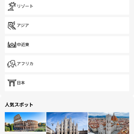
リゾート
アジア
中近東
アフリカ
日本
人気スポット