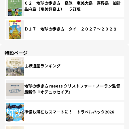
０２ 地球の歩き方 島旅 奄美大島 喜界島 加計
呂麻島（奄美群島１） ５訂版
Ｄ１７ 地球の歩き方 タイ ２０２７～２０２８
特設ページ
世界遺産ランキング
地球の歩き方 meets クリストファー・ノーラン監督
最新作『オデュッセイア』
準備も滞在もスマートに！ トラベルハック2026