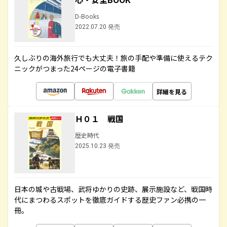
D-Books
2022.07.20 発売
久しぶりの海外旅行でも大丈夫！旅の手配や準備に使えるテク
ニックがつまった24ページの電子書籍
詳細を見る
Ｈ０１ 戦国
歴史時代
2025.10.23 発売
日本の城や古戦場、武将ゆかりの史跡、展示施設など、戦国時
代にまつわるスポットを徹底ガイドする歴史ファン必携の一
冊。