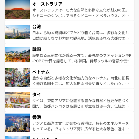
オーストラリア
部のニューオーリンズでは、音楽と美食が融合した独特の
ワイ島は見逃せない。また、定番の観光地といえばオアフ
文化が魅力。旅行者はアメリカの各地域で異なる魅力を楽
島だが、静かな自然を求めるならマウイ島やカウアイ島が
オーストラリアは、壮大な自然と多様な文化が魅力の国。
しみながら、その多様性と豊かな歴史を感じることができ
おすすめ。エメラルドグリーンに輝く海をはじめ、豊かな
シドニーのシンボルであるシドニー・オペラハウス、オー
るだろう。車でのロードトリップや列車の旅も、アメリカ
文化や歴史が息づいている。「アロハスピリット」と呼ば
ストラリア東海岸北部に広がる大サンゴ礁地帯グレートバ
ならではの贅沢な旅のスタイルだ。 なお、新着のアメリカ
台湾
れるおもてなしの心で訪れる人々を迎えてくれるハワイの
リアリーフや大陸中央部にそびえるウルル（エアーズロッ
情報は
コンテンツ一覧
を参照してほしい。
人々、おいしいローカルフードやハワイアンミュージッ
ク）、タスマニアの美しい原生林やケアンズの熱帯雨林な
日本から約４時間ほどでたどり着く台湾は、多彩な文化と
ク、伝統的なフラダンスなど、すべてがハワイの魅力を彩
ど、見どころがたくさん。また、カフェやワイン、オージ
自然が織りなす魅力的な観光地。活気あふれる大都市の台
っている。訪れるたびに新しい発見と感動が待っているハ
ービーフなどの食文化も豊かで、美味しいものであふれて
北やノスタルジックな町並みが人気な九份（ジォウフェ
ワイを、存分に味わってほしい。 なお、新着のハワイ情報
韓国
いる。アクティビティも充実しており、サーフィンやダイ
ン）、静ひつな山岳地帯である台湾東部など、都市の喧騒
は
コンテンツ一覧
を参照してほしい。
ビング、ハイキングなど、アウトドア好きにはたまらな
と山間の静けさが共存しており、訪れる人に新しい発見と
歴史ある王朝文化が残る一方で、最先端のファッションやK
い。オーストラリアの多彩な魅力を存分に味わいつくそ
驚きをもたらしてくれる。また、奥深い台湾の食文化も魅
-POPで世界を席巻している韓国。首都ソウルの宮殿や伝統
う。 なお、新着のオーストラリア情報は
コンテンツ一覧
を
力で、夜市などの屋台グルメから高級料理、ヘルシーで美
家屋が並ぶエリアでは韓国の歴史と文化に浸ることがで
参照してほしい。
ベトナム
容にもいいと評判のスイーツなど、バラエティ豊かな料理
き、地方に足を延ばせば四季折々の自然美を楽しむことが
が味わえる。 なお、新着の台湾情報は
コンテンツ一覧
を参
できる。そして、キムチや焼肉、絶品のストリートフード
豊かな自然と多様な文化が魅力的なベトナム。南北に細長
照してほしい。
まで、さまざまな韓国料理が待っている。夜には、韓国な
く伸びる国土には、広大な田園風景や青々とした山々、世
らではのナイトライフも堪能できる。あたたかいホスピタ
界遺産に登録された壮大な自然景観が点在し、都市部では
タイ
リティに包まれながら、韓国の多彩な魅力を心ゆくまで味
急速な発展と共に伝統が息づく。ハノイの古い町並みやホ
わってみてほしい。 なお、新着の韓国情報は
コンテンツ一
ーチミン市のフランス統治時代の建物も、独特の雰囲気を
タイは、東南アジアに位置する豊かな自然と歴史が息づく
覧
を参照してほしい。
醸し出している。また、バラエティの豊かさとおいしさで
国だ。首都バンコクは高層ビルが立ち並ぶ一方、伝統的な
世界中の食通を魅了してやまないベトナム料理も魅力のひ
寺院や市場がいたるところに点在し、古きよき文化と現代
香港
とつ。フォーやバインミー、ベトナムコーヒーなどは、ぜ
の活気が交差している。北部ではチェンマイなどの山岳地
ひ現地で味わいたい。どの地域を訪れてもあたたかい人々
帯で自然と触れ合い、南部ではプーケットやクラビの美し
アジアと西洋の文化が交わる香港は、特有のエネルギーを
が旅行者を迎えてくれるので、きっと忘れられない旅にな
いビーチでリゾート気分を楽しむことができる。タイ料理
もっている。ヴィクトリア湾に広がる壮大な景色、近未来
るはずだ。 なお、新着のベトナム情報は
コンテンツ一覧
を
は世界的に有名で、屋台から高級レストランまで味覚を刺
的なアートスポット、そして歴史と現代が融合した町並