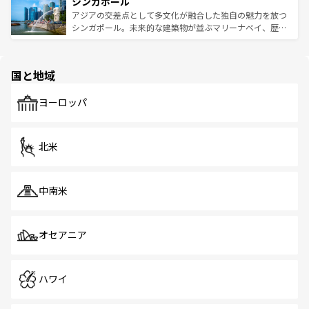
参照してほしい。
シンガポール
激する。気候は一年中温暖で、どの季節にも異なる楽しみ
み、どこを訪れても感動するはず。観光スポットが密集し
が待っている。親しみやすいタイの人々、仏教を中心とし
ており、効率よく見どころを回れるのも魅力。息をのむよ
アジアの交差点として多文化が融合した独自の魅力を放つ
た文化、そして多様な観光資源が、訪れる旅人を魅了し続
うな絶景から文化的な体験まで、香港を存分に楽しみ尽く
シンガポール。未来的な建築物が並ぶマリーナベイ、歴史
ける。 なお、新着のタイ情報は
コンテンツ一覧
を参照して
そう。 なお、新着の香港情報は
コンテンツ一覧
を参照して
と伝統を感じられるエスニックタウン、多数の緑豊かな公
ほしい。
ほしい。
園や自然保護区など、自然が調和した近代的な景観と文化
の多様性あふれるカラフルな町は、どこを歩いても新しい
国と地域
発見がある。さらに、治安のよさや充実した公共交通機関
も、旅行者にとっては魅力的なポイント。グルメも豊富
で、ホーカーズは地元の風情を楽しめる外せないスポット
ヨーロッパ
だ。訪れる人を飽きさせないシンガポールで、多様な魅力
を体感しよう。 なお、新着のシンガポール情報は
コンテン
ツ一覧
を参照してほしい。
北米
中南米
オセアニア
ハワイ