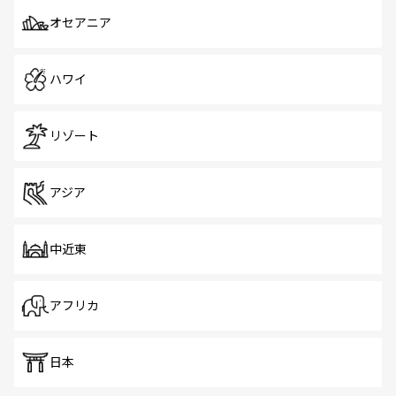
オセアニア
ハワイ
リゾート
アジア
中近東
アフリカ
日本