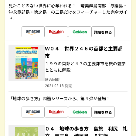
見たことのない世界に心奪われる！ 奄美群島南部「与論島・
沖永良部島・徳之島」の三島だけをフィーチャーした完全ガイ
ド。
詳細を見る
Ｗ０４ 世界２４６の首都と主要都
市
１９９の首都と４７の主要都市を旅の雑学
とともに解説
旅の図鑑
2021.03.18 発売
「地球の歩き方」図鑑シリーズから、第４弾が登場！
詳細を見る
０４ 地球の歩き方 島旅 利尻 礼
文 天売島 焼尻島 ５訂版