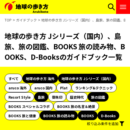
TOP
ガイドブック
地球の歩き方 Jシリーズ（国内）、島旅、旅の図鑑、BOOK
地球の歩き方 Jシリーズ（国内）、島
旅、旅の図鑑、BOOKS 旅の読み物、B
OOKS、D-Booksのガイドブック一覧
すべて
地球の歩き方 海外
地球の歩き方 Jシリーズ（国内）
aruco 海外
aruco 国内
Plat
ランキング&テクニック
Resort Style
島旅
御朱印
歴史時代
旅の図鑑
BOOKS スペシャルコラボ
BOOKS 旅の名言＆絶景
BOOKS 旅と健康
BOOKS 旅の読み物
BOOKS
D-Books
絞り込み条件を追加