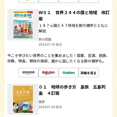
Ｗ０１ 世界２４４の国と地域 改訂
版
１９７ヵ国と４７地域を旅の雑学とともに
解説
旅の図鑑
2024.07.18 発売
今こそ学びたい世界のことを集めました！首都、言語、民族、
宗教、特長、現地の挨拶、誰かに話したくなる旅の雑学も。
詳細を見る
０１ 地球の歩き方 島旅 五島列
島 ４訂版
島旅
2024.07.04 発売