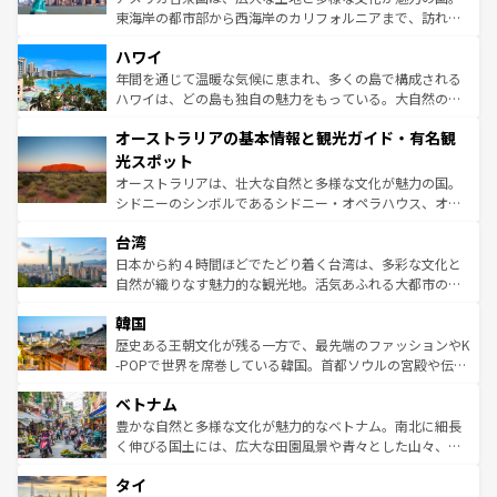
者向けの交通パス提供のサービスもあり、うまく活用すれ
東海岸の都市部から西海岸のカリフォルニアまで、訪れる
ば市内交通費無料で観光を楽しむこともできる。 なお、新
場所ごとに異なる風景と体験が待っている。ニューヨーク
着のスイス情報は
コンテンツ一覧
を参照してほしい。
ハワイ
のような巨大都市は、観光、ショッピング、エンターテイ
ンメントが詰まった刺激的なスポットだ。一方、アメリカ
年間を通じて温暖な気候に恵まれ、多くの島で構成される
西部には大自然が広がり、グランドキャニオンやイエロー
ハワイは、どの島も独自の魅力をもっている。大自然の神
ストーン国立公園といった絶景が堪能できる。さらに、南
秘を感じたいなら、火山が生み出した壮大な景観を誇るハ
オーストラリアの基本情報と観光ガイド・有名観
部のニューオーリンズでは、音楽と美食が融合した独特の
ワイ島は見逃せない。また、定番の観光地といえばオアフ
文化が魅力。旅行者はアメリカの各地域で異なる魅力を楽
島だが、静かな自然を求めるならマウイ島やカウアイ島が
光スポット
しみながら、その多様性と豊かな歴史を感じることができ
おすすめ。エメラルドグリーンに輝く海をはじめ、豊かな
オーストラリアは、壮大な自然と多様な文化が魅力の国。
るだろう。車でのロードトリップや列車の旅も、アメリカ
文化や歴史が息づいている。「アロハスピリット」と呼ば
シドニーのシンボルであるシドニー・オペラハウス、オー
ならではの贅沢な旅のスタイルだ。 なお、新着のアメリカ
れるおもてなしの心で訪れる人々を迎えてくれるハワイの
ストラリア東海岸北部に広がる大サンゴ礁地帯グレートバ
情報は
コンテンツ一覧
を参照してほしい。
人々、おいしいローカルフードやハワイアンミュージッ
台湾
リアリーフや大陸中央部にそびえるウルル（エアーズロッ
ク、伝統的なフラダンスなど、すべてがハワイの魅力を彩
ク）、タスマニアの美しい原生林やケアンズの熱帯雨林な
日本から約４時間ほどでたどり着く台湾は、多彩な文化と
っている。訪れるたびに新しい発見と感動が待っているハ
ど、見どころがたくさん。また、カフェやワイン、オージ
自然が織りなす魅力的な観光地。活気あふれる大都市の台
ワイを、存分に味わってほしい。 なお、新着のハワイ情報
ービーフなどの食文化も豊かで、美味しいものであふれて
北やノスタルジックな町並みが人気な九份（ジォウフェ
は
コンテンツ一覧
を参照してほしい。
韓国
いる。アクティビティも充実しており、サーフィンやダイ
ン）、静ひつな山岳地帯である台湾東部など、都市の喧騒
ビング、ハイキングなど、アウトドア好きにはたまらな
と山間の静けさが共存しており、訪れる人に新しい発見と
歴史ある王朝文化が残る一方で、最先端のファッションやK
い。オーストラリアの多彩な魅力を存分に味わいつくそ
驚きをもたらしてくれる。また、奥深い台湾の食文化も魅
-POPで世界を席巻している韓国。首都ソウルの宮殿や伝統
う。 なお、新着のオーストラリア情報は
コンテンツ一覧
を
力で、夜市などの屋台グルメから高級料理、ヘルシーで美
家屋が並ぶエリアでは韓国の歴史と文化に浸ることがで
参照してほしい。
ベトナム
容にもいいと評判のスイーツなど、バラエティ豊かな料理
き、地方に足を延ばせば四季折々の自然美を楽しむことが
が味わえる。 なお、新着の台湾情報は
コンテンツ一覧
を参
できる。そして、キムチや焼肉、絶品のストリートフード
豊かな自然と多様な文化が魅力的なベトナム。南北に細長
照してほしい。
まで、さまざまな韓国料理が待っている。夜には、韓国な
く伸びる国土には、広大な田園風景や青々とした山々、世
らではのナイトライフも堪能できる。あたたかいホスピタ
界遺産に登録された壮大な自然景観が点在し、都市部では
タイ
リティに包まれながら、韓国の多彩な魅力を心ゆくまで味
急速な発展と共に伝統が息づく。ハノイの古い町並みやホ