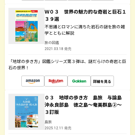
Ｗ０３ 世界の魅力的な奇岩と巨石１
３９選
不思議とロマンに満ちた岩石の謎を旅の雑
学とともに解説
旅の図鑑
2021.03.18 発売
「地球の歩き方」図鑑シリーズ第３弾は、謎だらけの奇岩と巨
石の世界！
詳細を見る
０３ 地球の歩き方 島旅 与論島
沖永良部島 徳之島～奄美群島②～
３訂版
島旅
2025.12.11 発売