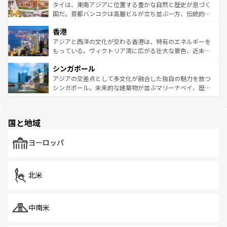
わってみてほしい。 なお、新着の韓国情報は
コンテンツ一
ーチミン市のフランス統治時代の建物も、独特の雰囲気を
タイは、東南アジアに位置する豊かな自然と歴史が息づく
覧
を参照してほしい。
醸し出している。また、バラエティの豊かさとおいしさで
国だ。首都バンコクは高層ビルが立ち並ぶ一方、伝統的な
世界中の食通を魅了してやまないベトナム料理も魅力のひ
寺院や市場がいたるところに点在し、古きよき文化と現代
香港
とつ。フォーやバインミー、ベトナムコーヒーなどは、ぜ
の活気が交差している。北部ではチェンマイなどの山岳地
ひ現地で味わいたい。どの地域を訪れてもあたたかい人々
帯で自然と触れ合い、南部ではプーケットやクラビの美し
アジアと西洋の文化が交わる香港は、特有のエネルギーを
が旅行者を迎えてくれるので、きっと忘れられない旅にな
いビーチでリゾート気分を楽しむことができる。タイ料理
もっている。ヴィクトリア湾に広がる壮大な景色、近未来
るはずだ。 なお、新着のベトナム情報は
コンテンツ一覧
を
は世界的に有名で、屋台から高級レストランまで味覚を刺
的なアートスポット、そして歴史と現代が融合した町並
参照してほしい。
シンガポール
激する。気候は一年中温暖で、どの季節にも異なる楽しみ
み、どこを訪れても感動するはず。観光スポットが密集し
が待っている。親しみやすいタイの人々、仏教を中心とし
ており、効率よく見どころを回れるのも魅力。息をのむよ
アジアの交差点として多文化が融合した独自の魅力を放つ
た文化、そして多様な観光資源が、訪れる旅人を魅了し続
うな絶景から文化的な体験まで、香港を存分に楽しみ尽く
シンガポール。未来的な建築物が並ぶマリーナベイ、歴史
ける。 なお、新着のタイ情報は
コンテンツ一覧
を参照して
そう。 なお、新着の香港情報は
コンテンツ一覧
を参照して
と伝統を感じられるエスニックタウン、多数の緑豊かな公
ほしい。
ほしい。
園や自然保護区など、自然が調和した近代的な景観と文化
の多様性あふれるカラフルな町は、どこを歩いても新しい
国と地域
発見がある。さらに、治安のよさや充実した公共交通機関
も、旅行者にとっては魅力的なポイント。グルメも豊富
で、ホーカーズは地元の風情を楽しめる外せないスポット
ヨーロッパ
だ。訪れる人を飽きさせないシンガポールで、多様な魅力
を体感しよう。 なお、新着のシンガポール情報は
コンテン
ツ一覧
を参照してほしい。
北米
中南米