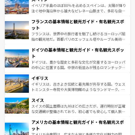
景など、自然景観も見逃せない。観光の合間には、本場の
イベリア半島のほぼ80％を占めるスペインは、太陽が降り
ピザやパスタなど、絶品のイタリア料理を堪能することも
注ぐ地中海沿岸から雄大なピレネー山脈まで、多彩な自然
できる。朝目覚めてから夜眠るまで、すべての瞬間を楽し
と文化が詰まったヨーロッパ屈指の旅行先だ。多様な地域
フランスの基本情報と観光ガイド・有名観光スポ
ませてくれるイタリアで、忘れられない旅をしてみよう！
文化が根付くこの国では、情熱的なフラメンコ、熱気あふ
なお、新着のイタリア情報は
コンテンツ一覧
を参照してほ
れる闘牛、そして美味しいタパスが生活の一部となってい
ット
しい。
る。首都マドリードの洗練された雰囲気や、バルセロナの
フランスは、世界中の旅行者を魅了し続けるヨーロッパ屈
アートに溢れた街角から、地方では古代ローマ遺跡や中世
指の観光地だ。首都パリのエッフェル塔やルーブル美術館
の城塞都市、穏やかなビーチリゾートまで多彩な表情を見
といった象徴的なスポットから、田舎町の古風な美しさま
せる。地方によって風土や気候が異なるスペインはその個
ドイツの基本情報と観光ガイド・有名観光スポッ
で、幅広い魅力が詰まっている。華麗な宮殿、歴史的な大
性で訪れる人を魅了する。 なお、新着のスペイン情報は
コ
聖堂、美しいビーチ、そして豊かな自然が、訪れる者を心
ト
ンテンツ一覧
を参照してほしい。
から魅了する。また、フランスは美食の国としても知ら
ドイツは、豊かな歴史と多彩な文化が交差するヨーロッパ
れ、フランス料理はユネスコ無形文化遺産にも登録されて
の中心に位置する国。中世の街並みが残るロマンチック街
いる。シャンパンの発祥地であるランス、プロヴァンスの
道から、未来を先取りするようなモダンな都市まで多様な
香り高いラベンダー畑など、多彩な楽しみ方が可能だ。さ
イギリス
顔を持つこの国は、どこを歩いても飽きることがない。ベ
らに、パリ以外の地域にも魅力が溢れており、どの街角に
ルリンの文化的活気、バイエルン州のアルプスの絶景、そ
イギリスは、古きよき伝統と最先端が共存する国。ウェス
も豊かな歴史と文化が息づいている。パリ以外の個性あふ
してライン川沿いのワイン畑といった風景は必見。ビール
トミンスター寺院や大英博物館のようなランドマーク、歴
れる地方に足を運ぶとそれぞれで全く異なる文化を体験で
とソーセージを味わいながら地元の人と過ごす楽しい時間
史ある大学都市、美しい丘陵地帯や牧歌的な風景など、エ
きるだろう。 なお、新着のフランス情報は
コンテンツ一覧
スイス
は、お酒好きな人にはぜひ体験してほしい。 なお、新着の
リアごとに異なる魅力がある。また、優雅なアフタヌーン
を参照してほしい。
ドイツ情報は
コンテンツ一覧
を参照してほしい。
ティー、ビール好きにはたまらない英国パブ、サッカー観
スイスの国土面積は九州ほどの広さだが、運行時刻が正確
戦など、本場だからこそできる体験も豊富。イギリスを旅
な交通網が整備されており、初心者でも安心して個人旅行
して楽しみつくそう。 なお、新着のイギリス情報は
コンテ
を楽しめる。日本同様に時刻表どおりの旅が可能だ。中世
アメリカの基本情報と観光ガイド・有名観光スポ
ンツ一覧
を参照してほしい。
の建物がそのまま残る町や、スイスならではのユニークな
博物館もあり、アルプス観光だけでなく町歩きも満喫する
ット
ことができる。国民の所得が高いため物価も高いが、旅行
アメリカ合衆国は、広大な土地と多様な文化が魅力の国。