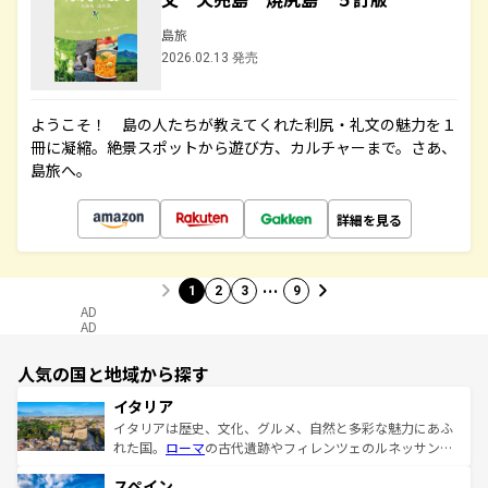
島旅
2026.02.13 発売
ようこそ！ 島の人たちが教えてくれた利尻・礼文の魅力を１
冊に凝縮。絶景スポットから遊び方、カルチャーまで。さあ、
島旅へ。
詳細を見る
…
1
2
3
9
AD
AD
人気の国と地域から探す
イタリア
イタリアは歴史、文化、グルメ、自然と多彩な魅力にあふ
れた国。
ローマ
の古代遺跡やフィレンツェのルネッサンス
美術、ヴェネツィアの運河など、歴史あるスポットはもち
スペイン
ろん、トスカーナの美しい田園風景やアマルフィ海岸の絶