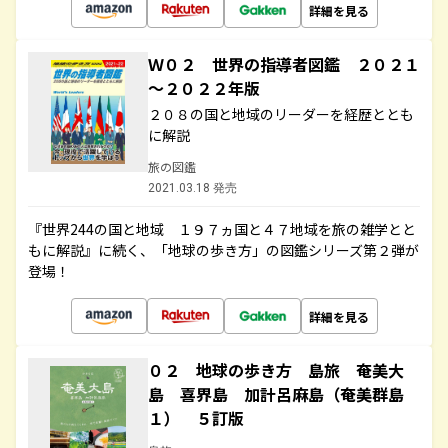
詳細を見る
Ｗ０２ 世界の指導者図鑑 ２０２１
～２０２２年版
２０８の国と地域のリーダーを経歴ととも
に解説
旅の図鑑
2021.03.18 発売
『世界244の国と地域 １９７ヵ国と４７地域を旅の雑学とと
もに解説』に続く、「地球の歩き方」の図鑑シリーズ第２弾が
登場！
詳細を見る
０２ 地球の歩き方 島旅 奄美大
島 喜界島 加計呂麻島（奄美群島
１） ５訂版