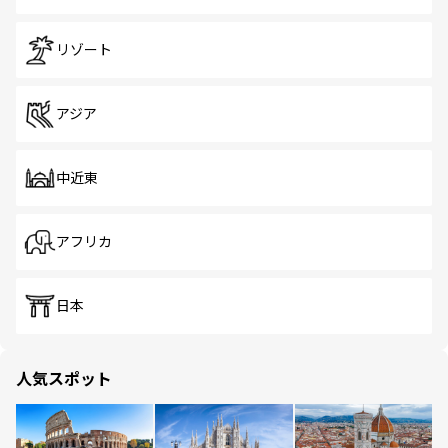
リゾート
アジア
中近東
アフリカ
日本
人気スポット