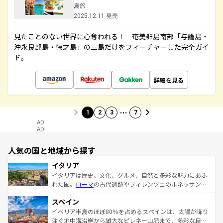
島旅
2025.12.11 発売
見たことのない世界に心奪われる！ 奄美群島南部「与論島・
沖永良部島・徳之島」の三島だけをフィーチャーした完全ガイ
ド。
詳細を見る
…
1
2
3
7
AD
AD
人気の国と地域から探す
イタリア
イタリアは歴史、文化、グルメ、自然と多彩な魅力にあふ
れた国。
ローマ
の古代遺跡やフィレンツェのルネッサンス
美術、ヴェネツィアの運河など、歴史あるスポットはもち
スペイン
ろん、トスカーナの美しい田園風景やアマルフィ海岸の絶
景など、自然景観も見逃せない。観光の合間には、本場の
イベリア半島のほぼ80％を占めるスペインは、太陽が降り
ピザやパスタなど、絶品のイタリア料理を堪能することも
注ぐ地中海沿岸から雄大なピレネー山脈まで、多彩な自然