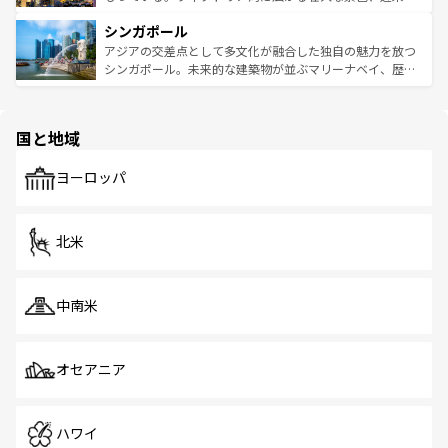
るはずだ。 なお、新着のベトナム情報は
コンテンツ一覧
を
は世界的に有名で、屋台から高級レストランまで味覚を刺
的なアートスポット、そして歴史と現代が融合した町並
参照してほしい。
シンガポール
激する。気候は一年中温暖で、どの季節にも異なる楽しみ
み、どこを訪れても感動するはず。観光スポットが密集し
が待っている。親しみやすいタイの人々、仏教を中心とし
ており、効率よく見どころを回れるのも魅力。息をのむよ
アジアの交差点として多文化が融合した独自の魅力を放つ
た文化、そして多様な観光資源が、訪れる旅人を魅了し続
うな絶景から文化的な体験まで、香港を存分に楽しみ尽く
シンガポール。未来的な建築物が並ぶマリーナベイ、歴史
ける。 なお、新着のタイ情報は
コンテンツ一覧
を参照して
そう。 なお、新着の香港情報は
コンテンツ一覧
を参照して
と伝統を感じられるエスニックタウン、多数の緑豊かな公
ほしい。
ほしい。
園や自然保護区など、自然が調和した近代的な景観と文化
の多様性あふれるカラフルな町は、どこを歩いても新しい
国と地域
発見がある。さらに、治安のよさや充実した公共交通機関
も、旅行者にとっては魅力的なポイント。グルメも豊富
で、ホーカーズは地元の風情を楽しめる外せないスポット
ヨーロッパ
だ。訪れる人を飽きさせないシンガポールで、多様な魅力
を体感しよう。 なお、新着のシンガポール情報は
コンテン
ツ一覧
を参照してほしい。
北米
中南米
オセアニア
ハワイ