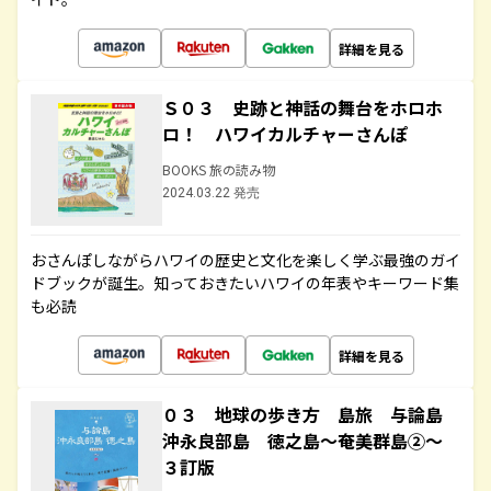
詳細を見る
Ｓ０３ 史跡と神話の舞台をホロホ
ロ！ ハワイカルチャーさんぽ
BOOKS 旅の読み物
2024.03.22 発売
おさんぽしながらハワイの歴史と文化を楽しく学ぶ最強のガイ
ドブックが誕生。知っておきたいハワイの年表やキーワード集
も必読
詳細を見る
０３ 地球の歩き方 島旅 与論島
沖永良部島 徳之島～奄美群島②～
３訂版