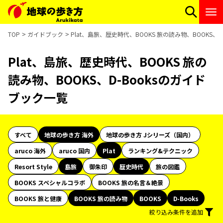
TOP
ガイドブック
Plat、島旅、歴史時代、BOOKS 旅の読み物、BOOKS、
Plat、島旅、歴史時代、BOOKS 旅の
読み物、BOOKS、D-Booksのガイド
ブック一覧
すべて
地球の歩き方 海外
地球の歩き方 Jシリーズ（国内）
aruco 海外
aruco 国内
Plat
ランキング&テクニック
Resort Style
島旅
御朱印
歴史時代
旅の図鑑
BOOKS スペシャルコラボ
BOOKS 旅の名言＆絶景
BOOKS 旅と健康
BOOKS 旅の読み物
BOOKS
D-Books
絞り込み条件を追加