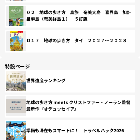
０２ 地球の歩き方 島旅 奄美大島 喜界島 加計
呂麻島（奄美群島１） ５訂版
Ｄ１７ 地球の歩き方 タイ ２０２７～２０２８
特設ページ
世界遺産ランキング
地球の歩き方 meets クリストファー・ノーラン監督
最新作『オデュッセイア』
準備も滞在もスマートに！ トラベルハック2026