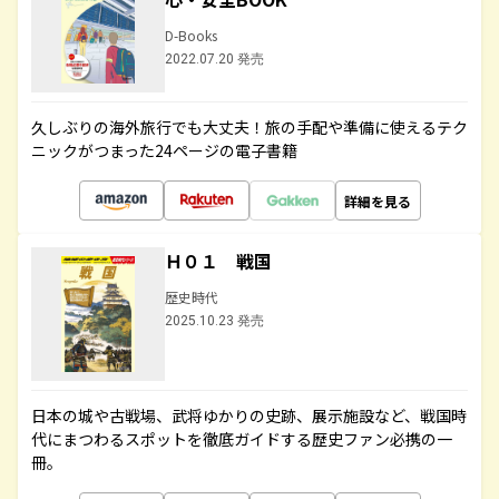
D-Books
2022.07.20 発売
久しぶりの海外旅行でも大丈夫！旅の手配や準備に使えるテク
ニックがつまった24ページの電子書籍
詳細を見る
Ｈ０１ 戦国
歴史時代
2025.10.23 発売
日本の城や古戦場、武将ゆかりの史跡、展示施設など、戦国時
代にまつわるスポットを徹底ガイドする歴史ファン必携の一
冊。