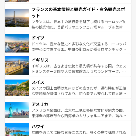
できる。朝目覚めてから夜眠るまで、すべての瞬間を楽し
と文化が詰まったヨーロッパ屈指の旅行先だ。多様な地域
フランスの基本情報と観光ガイド・有名観光スポ
ませてくれるイタリアで、忘れられない旅をしてみよう！
文化が根付くこの国では、情熱的なフラメンコ、熱気あふ
なお、新着のイタリア情報は
コンテンツ一覧
を参照してほ
れる闘牛、そして美味しいタパスが生活の一部となってい
ット
しい。
る。首都マドリードの洗練された雰囲気や、バルセロナの
フランスは、世界中の旅行者を魅了し続けるヨーロッパ屈
アートに溢れた街角から、地方では古代ローマ遺跡や中世
指の観光地だ。首都パリのエッフェル塔やルーブル美術館
の城塞都市、穏やかなビーチリゾートまで多彩な表情を見
といった象徴的なスポットから、田舎町の古風な美しさま
せる。地方によって風土や気候が異なるスペインはその個
ドイツ
で、幅広い魅力が詰まっている。華麗な宮殿、歴史的な大
性で訪れる人を魅了する。 なお、新着のスペイン情報は
コ
聖堂、美しいビーチ、そして豊かな自然が、訪れる者を心
ドイツは、豊かな歴史と多彩な文化が交差するヨーロッパ
ンテンツ一覧
を参照してほしい。
から魅了する。また、フランスは美食の国としても知ら
の中心に位置する国。中世の街並みが残るロマンチック街
れ、フランス料理はユネスコ無形文化遺産にも登録されて
道から、未来を先取りするようなモダンな都市まで多様な
イギリス
いる。シャンパンの発祥地であるランス、プロヴァンスの
顔を持つこの国は、どこを歩いても飽きることがない。ベ
香り高いラベンダー畑など、多彩な楽しみ方が可能だ。さ
ルリンの文化的活気、バイエルン州のアルプスの絶景、そ
イギリスは、古きよき伝統と最先端が共存する国。ウェス
らに、パリ以外の地域にも魅力が溢れており、どの街角に
してライン川沿いのワイン畑といった風景は必見。ビール
トミンスター寺院や大英博物館のようなランドマーク、歴
も豊かな歴史と文化が息づいている。パリ以外の個性あふ
とソーセージを味わいながら地元の人と過ごす楽しい時間
史ある大学都市、美しい丘陵地帯や牧歌的な風景など、エ
れる地方に足を運ぶとそれぞれで全く異なる文化を体験で
スイス
は、お酒好きな人にはぜひ体験してほしい。 なお、新着の
リアごとに異なる魅力がある。また、優雅なアフタヌーン
きるだろう。 なお、新着のフランス情報は
コンテンツ一覧
ドイツ情報は
コンテンツ一覧
を参照してほしい。
ティー、ビール好きにはたまらない英国パブ、サッカー観
スイスの国土面積は九州ほどの広さだが、運行時刻が正確
を参照してほしい。
戦など、本場だからこそできる体験も豊富。イギリスを旅
な交通網が整備されており、初心者でも安心して個人旅行
して楽しみつくそう。 なお、新着のイギリス情報は
コンテ
を楽しめる。日本同様に時刻表どおりの旅が可能だ。中世
アメリカ
ンツ一覧
を参照してほしい。
の建物がそのまま残る町や、スイスならではのユニークな
博物館もあり、アルプス観光だけでなく町歩きも満喫する
アメリカ合衆国は、広大な土地と多様な文化が魅力の国。
ことができる。国民の所得が高いため物価も高いが、旅行
東海岸の都市部から西海岸のカリフォルニアまで、訪れる
者向けの交通パス提供のサービスもあり、うまく活用すれ
場所ごとに異なる風景と体験が待っている。ニューヨーク
ハワイ
ば市内交通費無料で観光を楽しむこともできる。 なお、新
のような巨大都市は、観光、ショッピング、エンターテイ
着のスイス情報は
コンテンツ一覧
を参照してほしい。
ンメントが詰まった刺激的なスポットだ。一方、アメリカ
年間を通じて温暖な気候に恵まれ、多くの島で構成される