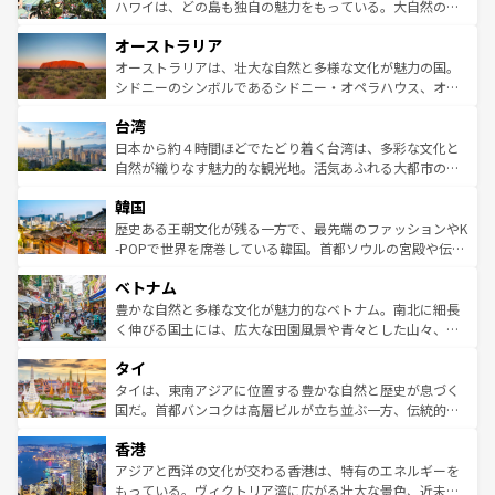
西部には大自然が広がり、グランドキャニオンやイエロー
ハワイは、どの島も独自の魅力をもっている。大自然の神
ストーン国立公園といった絶景が堪能できる。さらに、南
秘を感じたいなら、火山が生み出した壮大な景観を誇るハ
オーストラリア
部のニューオーリンズでは、音楽と美食が融合した独特の
ワイ島は見逃せない。また、定番の観光地といえばオアフ
文化が魅力。旅行者はアメリカの各地域で異なる魅力を楽
島だが、静かな自然を求めるならマウイ島やカウアイ島が
オーストラリアは、壮大な自然と多様な文化が魅力の国。
しみながら、その多様性と豊かな歴史を感じることができ
おすすめ。エメラルドグリーンに輝く海をはじめ、豊かな
シドニーのシンボルであるシドニー・オペラハウス、オー
るだろう。車でのロードトリップや列車の旅も、アメリカ
文化や歴史が息づいている。「アロハスピリット」と呼ば
ストラリア東海岸北部に広がる大サンゴ礁地帯グレートバ
ならではの贅沢な旅のスタイルだ。 なお、新着のアメリカ
台湾
れるおもてなしの心で訪れる人々を迎えてくれるハワイの
リアリーフや大陸中央部にそびえるウルル（エアーズロッ
情報は
コンテンツ一覧
を参照してほしい。
人々、おいしいローカルフードやハワイアンミュージッ
ク）、タスマニアの美しい原生林やケアンズの熱帯雨林な
日本から約４時間ほどでたどり着く台湾は、多彩な文化と
ク、伝統的なフラダンスなど、すべてがハワイの魅力を彩
ど、見どころがたくさん。また、カフェやワイン、オージ
自然が織りなす魅力的な観光地。活気あふれる大都市の台
っている。訪れるたびに新しい発見と感動が待っているハ
ービーフなどの食文化も豊かで、美味しいものであふれて
北やノスタルジックな町並みが人気な九份（ジォウフェ
ワイを、存分に味わってほしい。 なお、新着のハワイ情報
韓国
いる。アクティビティも充実しており、サーフィンやダイ
ン）、静ひつな山岳地帯である台湾東部など、都市の喧騒
は
コンテンツ一覧
を参照してほしい。
ビング、ハイキングなど、アウトドア好きにはたまらな
と山間の静けさが共存しており、訪れる人に新しい発見と
歴史ある王朝文化が残る一方で、最先端のファッションやK
い。オーストラリアの多彩な魅力を存分に味わいつくそ
驚きをもたらしてくれる。また、奥深い台湾の食文化も魅
-POPで世界を席巻している韓国。首都ソウルの宮殿や伝統
う。 なお、新着のオーストラリア情報は
コンテンツ一覧
を
力で、夜市などの屋台グルメから高級料理、ヘルシーで美
家屋が並ぶエリアでは韓国の歴史と文化に浸ることがで
参照してほしい。
ベトナム
容にもいいと評判のスイーツなど、バラエティ豊かな料理
き、地方に足を延ばせば四季折々の自然美を楽しむことが
が味わえる。 なお、新着の台湾情報は
コンテンツ一覧
を参
できる。そして、キムチや焼肉、絶品のストリートフード
豊かな自然と多様な文化が魅力的なベトナム。南北に細長
照してほしい。
まで、さまざまな韓国料理が待っている。夜には、韓国な
く伸びる国土には、広大な田園風景や青々とした山々、世
らではのナイトライフも堪能できる。あたたかいホスピタ
界遺産に登録された壮大な自然景観が点在し、都市部では
タイ
リティに包まれながら、韓国の多彩な魅力を心ゆくまで味
急速な発展と共に伝統が息づく。ハノイの古い町並みやホ
わってみてほしい。 なお、新着の韓国情報は
コンテンツ一
ーチミン市のフランス統治時代の建物も、独特の雰囲気を
タイは、東南アジアに位置する豊かな自然と歴史が息づく
覧
を参照してほしい。
醸し出している。また、バラエティの豊かさとおいしさで
国だ。首都バンコクは高層ビルが立ち並ぶ一方、伝統的な
世界中の食通を魅了してやまないベトナム料理も魅力のひ
寺院や市場がいたるところに点在し、古きよき文化と現代
香港
とつ。フォーやバインミー、ベトナムコーヒーなどは、ぜ
の活気が交差している。北部ではチェンマイなどの山岳地
ひ現地で味わいたい。どの地域を訪れてもあたたかい人々
帯で自然と触れ合い、南部ではプーケットやクラビの美し
アジアと西洋の文化が交わる香港は、特有のエネルギーを
が旅行者を迎えてくれるので、きっと忘れられない旅にな
いビーチでリゾート気分を楽しむことができる。タイ料理
もっている。ヴィクトリア湾に広がる壮大な景色、近未来